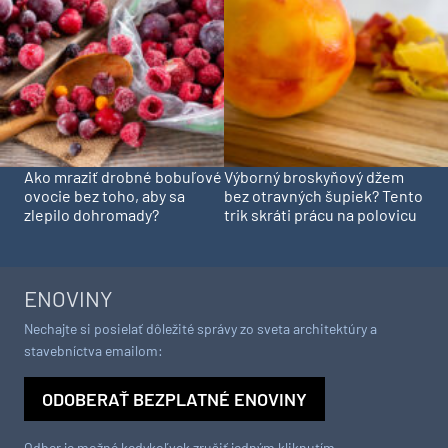
Ako mraziť drobné bobuľové
Výborný broskyňový džem
ovocie bez toho, aby sa
bez otravných šupiek? Tento
zlepilo dohromady?
trik skráti prácu na polovicu
ENOVINY
Nechajte si posielať dôležité správy zo sveta architektúry a
stavebníctva emailom:
ODOBERAŤ BEZPLATNÉ ENOVINY
Odber je možné kedykoľvek zrušiť jedným kliknutím.