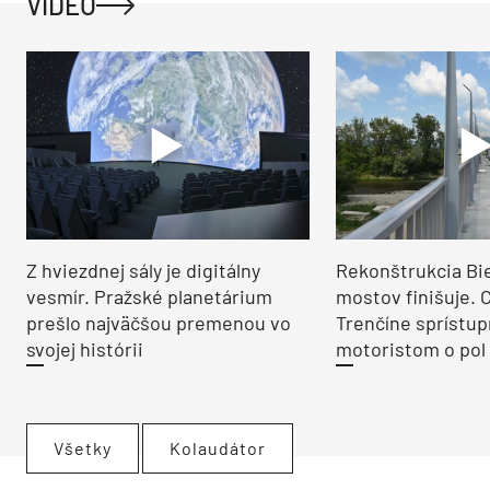
VIDEO
Z hviezdnej sály je digitálny
Rekonštrukcia Bi
vesmír. Pražské planetárium
mostov finišuje. 
prešlo najväčšou premenou vo
Trenčíne sprístup
svojej histórii
motoristom o pol 
Všetky
Kolaudátor