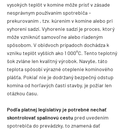
vysokých teplôt v komíne môže prísť v zásade
nesprávnym používaním spotrebiča –
prekurovaním , tzv. kúrením v komíne alebo pri
vyhorení sadzí. Vyhorenie sadzí je proces, ktorý
môže vzniknúť samovoľne alebo riadeným
spôsobom. V obidvoch prípadoch dochádza k
vzniku teplôt vyšších ako 1 000°C. Tento teplotný
šok zvláne len kvalitný výrobok. Navyše, táto
teplota spôsobí výrazné oteplenie komínového
plášťa. Pokiaľ nie je dodržaný bezpečný odstup
komína od horľavých častí stavby, je požiar len
otázkou času.
Podľa platnej legislatívy je potrebné nechať
skontrolovať spalinovú cestu
pred uvedením
spotrebiča do prevádzky, to znamená dať