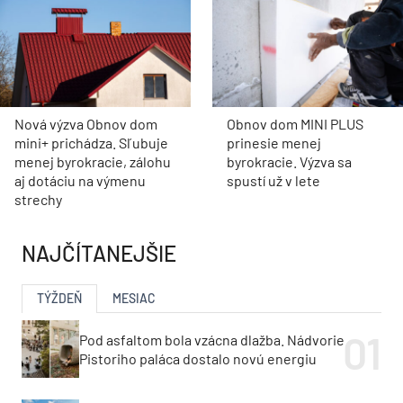
Nová výzva Obnov dom
Obnov dom MINI PLUS
mini+ prichádza. Sľubuje
prinesie menej
menej byrokracie, zálohu
byrokracie. Výzva sa
aj dotáciu na výmenu
spustí už v lete
strechy
NAJČÍTANEJŠIE
TÝŽDEŇ
MESIAC
Pod asfaltom bola vzácna dlažba. Nádvorie
Pistoriho paláca dostalo novú energiu