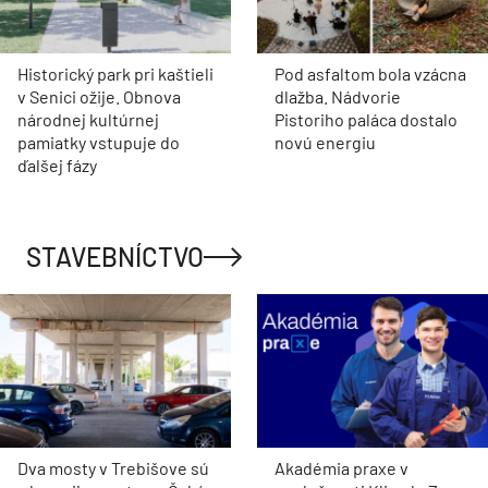
Historický park pri kaštieli
Pod asfaltom bola vzácna
v Senici ožije. Obnova
dlažba. Nádvorie
národnej kultúrnej
Pistoriho paláca dostalo
pamiatky vstupuje do
novú energiu
ďalšej fázy
STAVEBNÍCTVO
Dva mosty v Trebišove sú
Akadémia praxe v