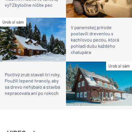
vy? Zbytočne ničíte pec
Urob si sám
V panenskej prírode
postavili drevenicu s
kachľovou pecou, ktorá
pohladí dušu každého
chalupára
Urob si sám
Poctivý zrub stavali tri roky.
Použili lepené hranoly, aby
sa drevo nehýbalo a stavba
nepracovala ani po rokoch