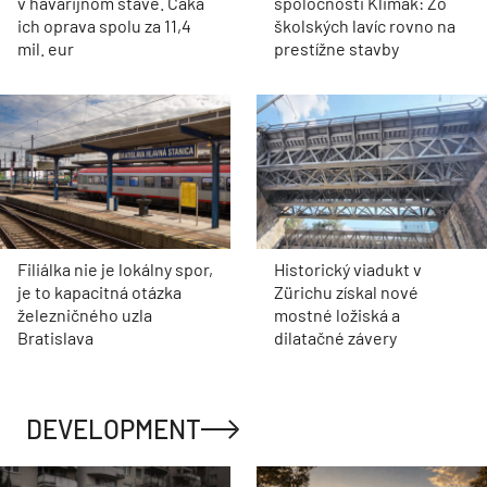
v havarijnom stave. Čaká
spoločnosti Klimak: Zo
ich oprava spolu za 11,4
školských lavíc rovno na
mil. eur
prestížne stavby
Filiálka nie je lokálny spor,
Historický viadukt v
je to kapacitná otázka
Zürichu získal nové
železničného uzla
mostné ložiská a
Bratislava
dilatačné závery
DEVELOPMENT