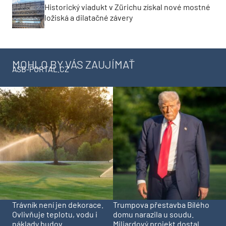
Historický viadukt v Zürichu získal nové mostné
ložiská a dilatačné závery
MOHLO BY VÁS ZAUJÍMAŤ
ASB-PORTAL.CZ
Trávník není jen dekorace.
Trumpova přestavba Bílého
Ovlivňuje teplotu, vodu i
domu narazila u soudu.
náklady budov
Miliardový projekt dostal