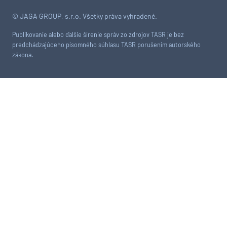
© JAGA GROUP, s.r.o. Všetky práva vyhradené.
Publikovanie alebo ďalšie šírenie správ zo zdrojov TASR je bez
predchádzajúceho písomného súhlasu TASR porušením autorského
zákona.