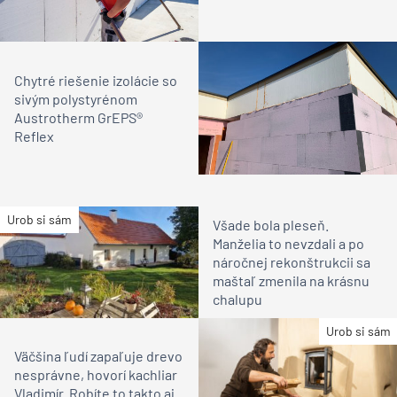
Chytré riešenie izolácie so
sivým polystyrénom
Austrotherm GrEPS®
Reflex
Urob si sám
Všade bola pleseň.
Manželia to nevzdali a po
náročnej rekonštrukcii sa
maštaľ zmenila na krásnu
chalupu
Urob si sám
Väčšina ľudí zapaľuje drevo
nesprávne, hovorí kachliar
Vladimír. Robíte to takto aj