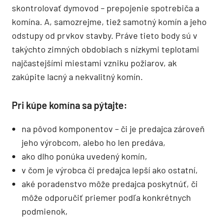
skontrolovať dymovod – prepojenie spotrebiča a
komína. A, samozrejme, tiež samotný komín a jeho
odstupy od prvkov stavby. Práve tieto body sú v
takýchto zimných obdobiach s nízkymi teplotami
najčastejšími miestami vzniku požiarov, ak
zakúpite lacný a nekvalitný komín.
Pri kúpe komína sa pýtajte:
na pôvod komponentov – či je predajca zároveň
jeho výrobcom, alebo ho len predáva,
ako dlho ponúka uvedený komín,
v čom je výrobca či predajca lepší ako ostatní,
aké poradenstvo môže predajca poskytnúť, či
môže odporučiť priemer podľa konkrétnych
podmienok,