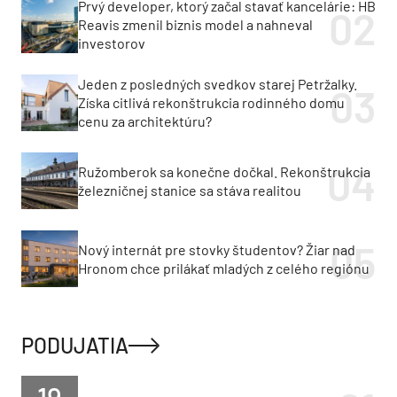
Prvý developer, ktorý začal stavať kancelárie: HB
Reavis zmenil biznis model a nahneval
investorov
Jeden z posledných svedkov starej Petržalky.
Získa citlivá rekonštrukcia rodinného domu
cenu za architektúru?
Ružomberok sa konečne dočkal. Rekonštrukcia
železničnej stanice sa stáva realitou
Nový internát pre stovky študentov? Žiar nad
Hronom chce prilákať mladých z celého regiónu
PODUJATIA
19