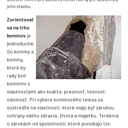
jeho stavbu.
Zorientovať
sa na trhu
komínov
je
jednoduché.
Sú komíny a
komíny,
ktoré by
rady boli
komínmi s
vlastnosťami ako kvalita, presnosť, tesnosť,
odolnosť. Pri výbere komínového telesa sa
sústreďte na vlastnosti, ktoré majú byť zárukou
ochrany vášho zdravia, života a majetku. Tvrdenia
o zárukách od spoločností, ktoré ponúkajú tzv.