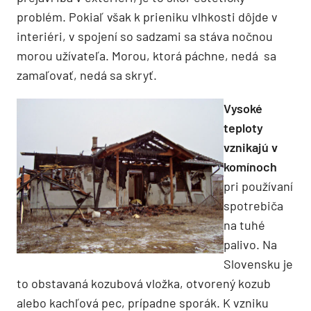
problém. Pokiaľ však k prieniku vlhkosti dôjde v
interiéri, v spojení so sadzami sa stáva nočnou
morou užívateľa. Morou, ktorá páchne, nedá sa
zamaľovať, nedá sa skryť.
Vysoké
teploty
vznikajú v
komínoch
pri používaní
spotrebiča
na tuhé
palivo. Na
Slovensku je
to obstavaná kozubová vložka, otvorený kozub
alebo kachľová pec, prípadne sporák. K vzniku