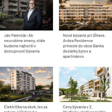
Ján Palenčár: Ak
Nové bývanie pri Sĺňave.
neurobíme zmeny, stále
Ardea Residence
budeme najhorší v
prinesie do obce Banka
dostupnosti bývania
desiatky bytov a
apartmánov
Električka na skok, les za
Ceny bývania v 2.
rohom. V Dúbravke
štvrťroku rástli pomalšie.