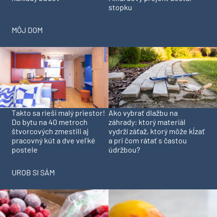
stopku
MÔJ DOM
Takto sa rieši malý priestor!
Ako vybrať dlažbu na
Do bytu na 40 metroch
záhrady: ktorý materiál
štvorcových zmestili aj
vydrží záťaž, ktorý môže kĺzať
pracovný kút a dve veľké
a pri čom rátať s častou
postele
údržbou?
UROB SI SÁM