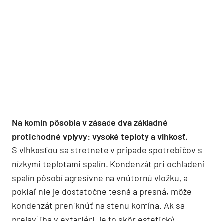
Na komín pôsobia v zásade dva základné
protichodné vplyvy: vysoké teploty a vlhkosť.
S vlhkosťou sa stretnete v prípade spotrebičov s
nízkymi teplotami spalín. Kondenzát pri ochladení
spalín pôsobí agresívne na vnútornú vložku, a
pokiaľ nie je dostatočne tesná a presná, môže
kondenzát preniknúť na stenu komína. Ak sa
prejaví iba v exteriéri, je to skôr estetický