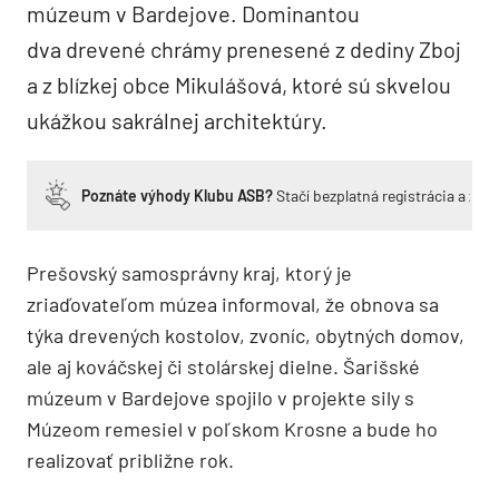
múzeum v Bardejove. Dominantou
dva drevené chrámy prenesené z dediny Zboj
a z blízkej obce Mikulášová, ktoré sú skvelou
ukážkou sakrálnej architektúry.
Poznáte výhody Klubu ASB?
Stačí bezplatná registrácia a zí
Prešovský samosprávny kraj, ktorý je
zriaďovateľom múzea informoval, že obnova sa
týka drevených kostolov, zvoníc, obytných domov,
ale aj kováčskej či stolárskej dielne. Šarišské
múzeum v Bardejove spojilo v projekte sily s
Múzeom remesiel v poľskom Krosne a bude ho
realizovať približne rok.