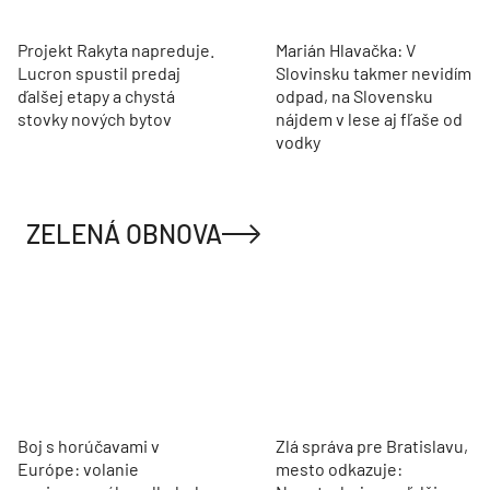
Projekt Rakyta napreduje.
Marián Hlavačka: V
Lucron spustil predaj
Slovinsku takmer nevidím
ďalšej etapy a chystá
odpad, na Slovensku
stovky nových bytov
nájdem v lese aj fľaše od
vodky
ZELENÁ OBNOVA
Boj s horúčavami v
Zlá správa pre Bratislavu,
Európe: volanie
mesto odkazuje: