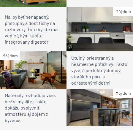
Môj dom
Mal by byť nenápadný,
prístupný a dosť tichý na
rozhovory. Toto by ste mali
vedieť, kým kúpite
integrovaný digestor
Môj dom
Útulný, priestranný a
nesmierne príťažlivý! Takto
vyzerá perfektný domov
staršieho páru s
odrastenými deťmi
Môj dom
Materiály rozhodujú viac,
než si myslíte: Takto
dokážu ovplyvniť
atmosféru aj dojem z
bývania