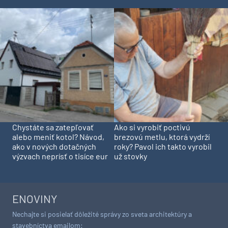
Chystáte sa zatepľovať
Ako si vyrobiť poctivú
alebo meniť kotol? Návod,
brezovú metlu, ktorá vydrží
ako v nových dotačných
roky? Pavol ich takto vyrobil
výzvach neprísť o tisíce eur
už stovky
ENOVINY
Nechajte si posielať dôležité správy zo sveta architektúry a
stavebníctva emailom: