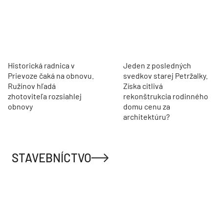
Historická radnica v
Jeden z posledných
Prievoze čaká na obnovu.
svedkov starej Petržalky.
Ružinov hľadá
Získa citlivá
zhotoviteľa rozsiahlej
rekonštrukcia rodinného
obnovy
domu cenu za
architektúru?
STAVEBNÍCTVO