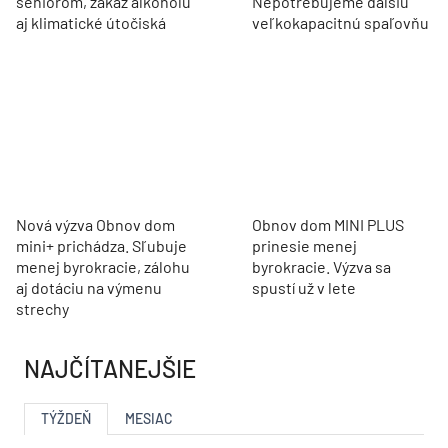
seniorom, zákaz alkoholu
Nepotrebujeme ďalšiu
aj klimatické útočiská
veľkokapacitnú spaľovňu
Nová výzva Obnov dom
Obnov dom MINI PLUS
mini+ prichádza. Sľubuje
prinesie menej
menej byrokracie, zálohu
byrokracie. Výzva sa
aj dotáciu na výmenu
spustí už v lete
strechy
NAJČÍTANEJŠIE
TÝŽDEŇ
MESIAC