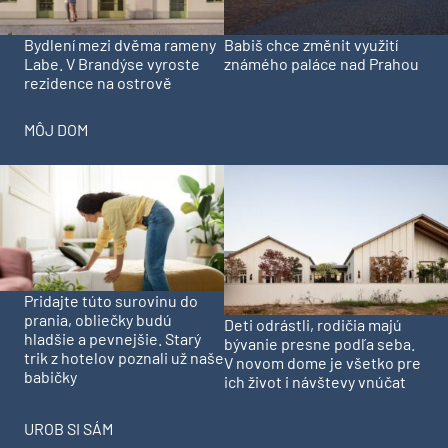
Bydlení mezi dvěma rameny
Babiš chce změnit využití
Labe. V Brandýse vyroste
známého paláce nad Prahou
rezidence na ostrově
MÔJ DOM
Pridajte túto surovinu do
prania, obliečky budú
Deti odrástli, rodičia majú
hladšie a pevnejšie. Starý
bývanie presne podľa seba.
trik z hotelov poznali už naše
V novom dome je všetko pre
babičky
ich život i návštevy vnúčat
UROB SI SÁM