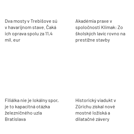
Dva mosty v Trebišove sú
Akadémia praxe v
v havarijnom stave. Čaká
spoločnosti Klimak: Zo
ich oprava spolu za 11,4
školských lavíc rovno na
mil. eur
prestížne stavby
Filiálka nie je lokálny spor,
Historický viadukt v
je to kapacitná otázka
Zürichu získal nové
železničného uzla
mostné ložiská a
Bratislava
dilatačné závery