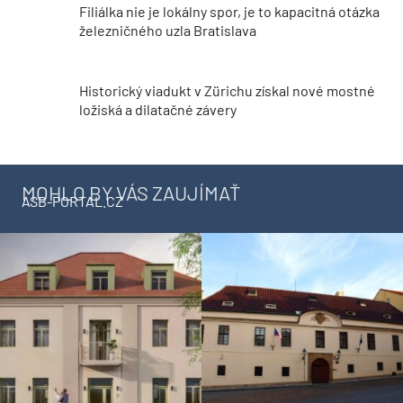
Filiálka nie je lokálny spor, je to kapacitná otázka
železničného uzla Bratislava
Historický viadukt v Zürichu získal nové mostné
ložiská a dilatačné závery
MOHLO BY VÁS ZAUJÍMAŤ
ASB-PORTAL.CZ