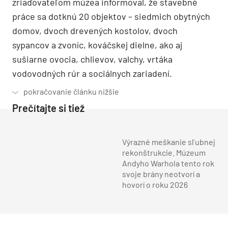
zriaďovateľom múzea informoval, že stavebné
práce sa dotknú 20 objektov – siedmich obytných
domov, dvoch drevených kostolov, dvoch
sypancov a zvoníc, kováčskej dielne, ako aj
sušiarne ovocia, chlievov, valchy, vrtáka
vodovodných rúr a sociálnych zariadení.
Prečítajte si tiež
Výrazné meškanie sľubnej
rekonštrukcie. Múzeum
Andyho Warhola tento rok
svoje brány neotvorí a
hovorí o roku 2026