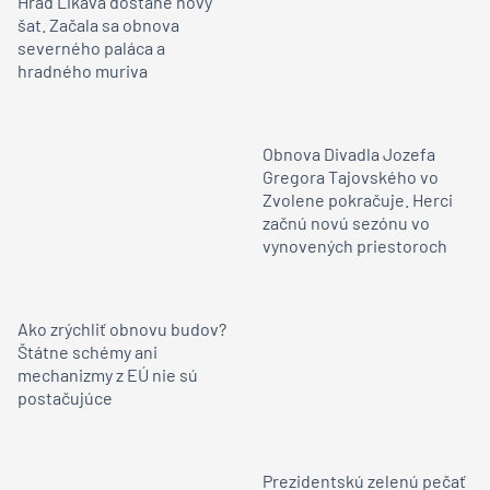
Hrad Likava dostane nový
šat. Začala sa obnova
severného paláca a
hradného muriva
Obnova Divadla Jozefa
Gregora Tajovského vo
Zvolene pokračuje. Herci
začnú novú sezónu vo
vynovených priestoroch
Ako zrýchliť obnovu budov?
Štátne schémy ani
mechanizmy z EÚ nie sú
postačujúce
Prezidentskú zelenú pečať