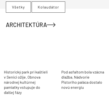
Všetky
Kolaudátor
ARCHITEKTÚRA
Historický park pri kaštieli
Pod asfaltom bola vzácna
v Senici ožije. Obnova
dlažba. Nádvorie
národnej kultúrnej
Pistoriho paláca dostalo
pamiatky vstupuje do
novú energiu
ďalšej fázy