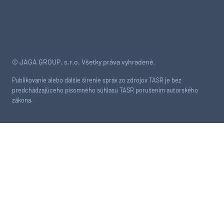
© JAGA GROUP, s.r.o. Všetky práva vyhradené.
Publikovanie alebo ďalšie šírenie správ zo zdrojov TASR je bez
predchádzajúceho písomného súhlasu TASR porušením autorského
zákona.