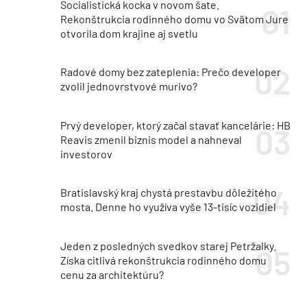
Socialistická kocka v novom šate.
Rekonštrukcia rodinného domu vo Svätom Jure
otvorila dom krajine aj svetlu
Radové domy bez zateplenia: Prečo developer
zvolil jednovrstvové murivo?
Prvý developer, ktorý začal stavať kancelárie: HB
Reavis zmenil biznis model a nahneval
investorov
Bratislavský kraj chystá prestavbu dôležitého
mosta. Denne ho využíva vyše 13-tisíc vozidiel
Jeden z posledných svedkov starej Petržalky.
Získa citlivá rekonštrukcia rodinného domu
cenu za architektúru?