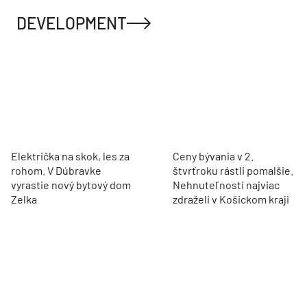
DEVELOPMENT
Električka na skok, les za
Ceny bývania v 2.
rohom. V Dúbravke
štvrťroku rástli pomalšie.
vyrastie nový bytový dom
Nehnuteľnosti najviac
Zelka
zdraželi v Košickom kraji