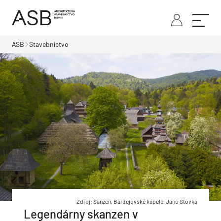
ASB
Stavebníctvo
Zdroj: Sanzen, Bardejovské kúpele, Jano Stovka
Legendárny skanzen v