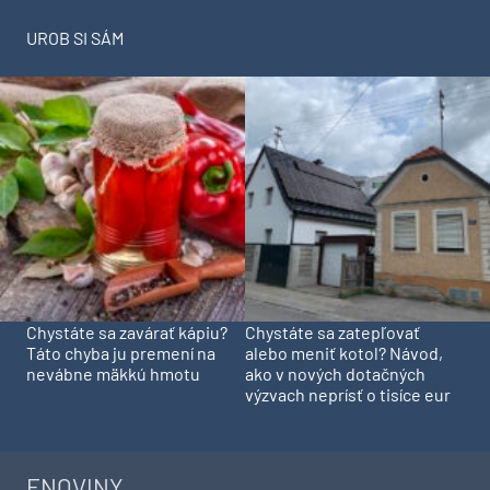
UROB SI SÁM
Chystáte sa zavárať kápiu?
Chystáte sa zatepľovať
Táto chyba ju premení na
alebo meniť kotol? Návod,
nevábne mäkkú hmotu
ako v nových dotačných
výzvach neprísť o tisíce eur
ENOVINY