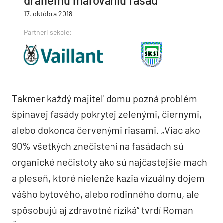
drahému maľovaniu fasád
17. októbra 2018
Partneri sekcie:
Takmer každý majiteľ domu pozná problém
špinavej fasády pokrytej zelenými, čiernymi,
alebo dokonca červenými riasami. „Viac ako
90% všetkých znečistení na fasádach sú
organické nečistoty ako sú najčastejšie mach
a pleseň, ktoré nielenže kazia vizuálny dojem
vášho bytového, alebo rodinného domu, ale
spôsobujú aj zdravotné riziká“ tvrdí Roman