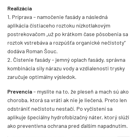
Realizácia
1. Príprava – namočenie fasády a následná
aplikácia čistiaceho roztoku nízkotlakovým
postrekovačom „už po krátkom čase pôsobenia sa
roztok vstrebáva a rozpúšťa organické nečistoty“
dodáva Roman Šouc.
2. Čistenie fasády – jemný oplach fasády, správna
kombinácia sily nárazu vody a vzdialenosti trysky
zaručuje optimálny výsledok.
Prevencia
– myslite na to, že pleseň a mach sú ako
choroba, ktorá sa vráti ak nie je liečená. Preto len
odstrániť nečistotu nestačí. Po vyčistení sa
aplikuje špeciálny hydrofobizačný náter, ktorý slúži
ako preventívna ochrana pred ďalším napadnutím.