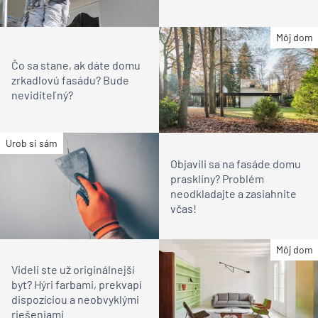
Môj dom
Čo sa stane, ak dáte domu
zrkadlovú fasádu? Bude
neviditeľný?
Urob si sám
Objavili sa na fasáde domu
praskliny? Problém
neodkladajte a zasiahnite
včas!
Môj dom
Videli ste už originálnejší
byt? Hýri farbami, prekvapí
dispozíciou a neobvyklými
riešeniami