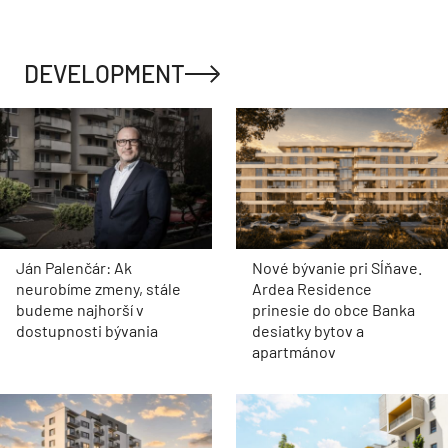
DEVELOPMENT
Ján Palenčár: Ak
Nové bývanie pri Sĺňave.
neurobíme zmeny, stále
Ardea Residence
budeme najhorší v
prinesie do obce Banka
dostupnosti bývania
desiatky bytov a
apartmánov