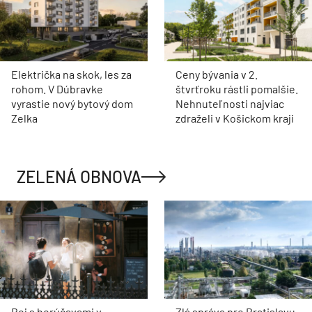
Električka na skok, les za
Ceny bývania v 2.
rohom. V Dúbravke
štvrťroku rástli pomalšie.
vyrastie nový bytový dom
Nehnuteľnosti najviac
Zelka
zdraželi v Košickom kraji
ZELENÁ OBNOVA
Boj s horúčavami v
Zlá správa pre Bratislavu,