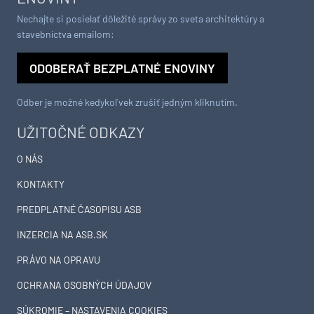
Nechajte si posielať dôležité správy zo sveta architektúry a
stavebníctva emailom:
ODOBERAŤ BEZPLATNÉ ENOVINY
Odber je možné kedykoľvek zrušiť jedným kliknutím.
UŽITOČNÉ ODKAZY
O NÁS
KONTAKTY
PREDPLATNÉ ČASOPISU ASB
INZERCIA NA ASB.SK
PRÁVO NA OPRAVU
OCHRANA OSOBNÝCH ÚDAJOV
SÚKROMIE – NASTAVENIA COOKIES