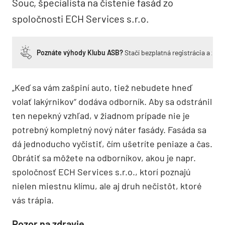
Šouc, špecialista na čistenie fasád zo
spoločnosti ECH Services s.r.o.
Poznáte výhody Klubu ASB?
Stačí bezplatná registrácia a zí
„Keď sa vám zašpiní auto, tiež nebudete hneď
volať lakýrnikov“ dodáva odborník. Aby sa odstránil
ten nepekný vzhľad, v žiadnom prípade nie je
potrebný kompletný nový náter fasády. Fasáda sa
dá jednoducho vyčistiť, čím ušetríte peniaze a čas.
Obrátiť sa môžete na odborníkov, akou je napr.
spoločnosť ECH Services s.r.o., ktorí poznajú
nielen miestnu klímu, ale aj druh nečistôt, ktoré
vás trápia.
Pozor na zdravie