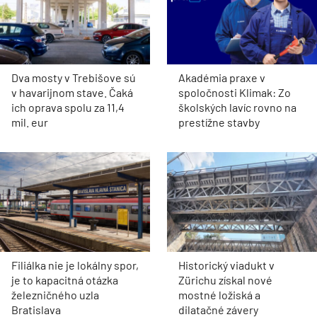
Dva mosty v Trebišove sú
Akadémia praxe v
v havarijnom stave. Čaká
spoločnosti Klimak: Zo
ich oprava spolu za 11,4
školských lavíc rovno na
mil. eur
prestížne stavby
Filiálka nie je lokálny spor,
Historický viadukt v
je to kapacitná otázka
Zürichu získal nové
železničného uzla
mostné ložiská a
Bratislava
dilatačné závery