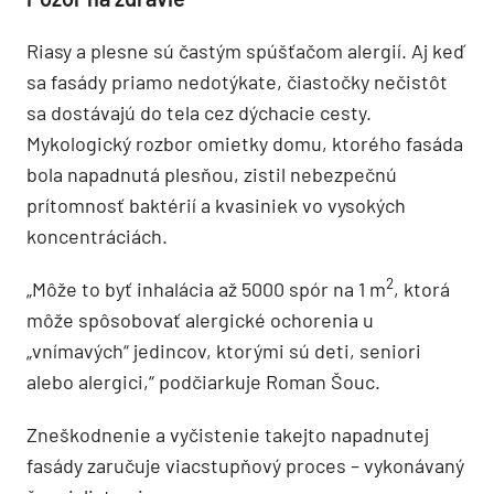
Riasy a plesne sú častým spúšťačom alergií. Aj keď
sa fasády priamo nedotýkate, čiastočky nečistôt
sa dostávajú do tela cez dýchacie cesty.
Mykologický rozbor omietky domu, ktorého fasáda
bola napadnutá plesňou, zistil nebezpečnú
prítomnosť baktérií a kvasiniek vo vysokých
koncentráciách.
2
„Môže to byť inhalácia až 5000 spór na 1 m
, ktorá
môže spôsobovať alergické ochorenia u
„vnímavých“ jedincov, ktorými sú deti, seniori
alebo alergici,“ podčiarkuje Roman Šouc.
Zneškodnenie a vyčistenie takejto napadnutej
fasády zaručuje viacstupňový proces – vykonávaný