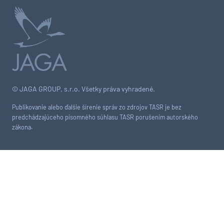
© JAGA GROUP, s.r.o. Všetky práva vyhradené.
Publikovanie alebo ďalšie šírenie správ zo zdrojov TASR je bez
predchádzajúceho písomného súhlasu TASR porušením autorského
zákona.