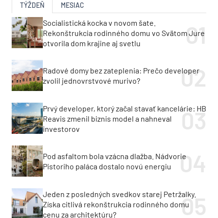
TÝŽDEŇ
MESIAC
Socialistická kocka v novom šate.
Rekonštrukcia rodinného domu vo Svätom Jure
otvorila dom krajine aj svetlu
Radové domy bez zateplenia: Prečo developer
zvolil jednovrstvové murivo?
Prvý developer, ktorý začal stavať kancelárie: HB
Reavis zmenil biznis model a nahneval
investorov
Pod asfaltom bola vzácna dlažba. Nádvorie
Pistoriho paláca dostalo novú energiu
Jeden z posledných svedkov starej Petržalky.
Získa citlivá rekonštrukcia rodinného domu
cenu za architektúru?