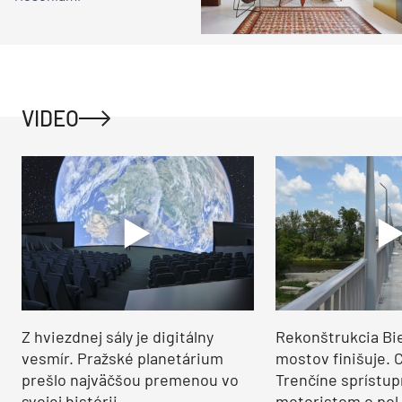
VIDEO
Z hviezdnej sály je digitálny
Rekonštrukcia Bi
vesmír. Pražské planetárium
mostov finišuje. 
prešlo najväčšou premenou vo
Trenčíne sprístup
svojej histórii
motoristom o pol 