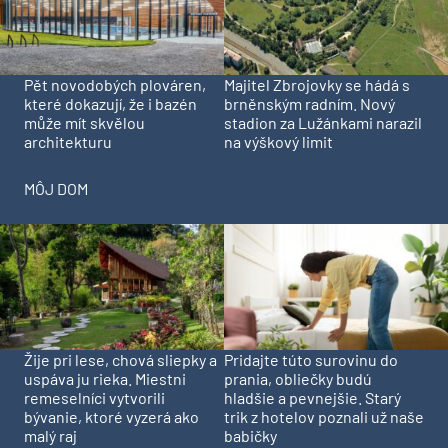
Pět novodobých plováren,
Majitel Zbrojovky se hádá s
které dokazují, že i bazén
brněnským radním. Nový
může mít skvělou
stadion za Lužánkami narazil
architekturu
na výškový limit
MÔJ DOM
Pridajte túto surovinu do
Žije pri lese, chová sliepky a
prania, obliečky budú
uspáva ju rieka. Miestni
hladšie a pevnejšie. Starý
remeselníci vytvorili
trik z hotelov poznali už naše
bývanie, ktoré vyzerá ako
babičky
malý raj