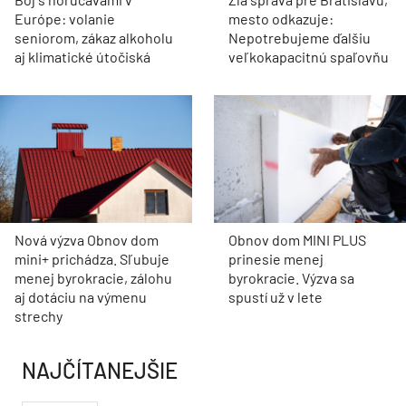
Európe: volanie
mesto odkazuje:
seniorom, zákaz alkoholu
Nepotrebujeme ďalšiu
aj klimatické útočiská
veľkokapacitnú spaľovňu
Nová výzva Obnov dom
Obnov dom MINI PLUS
mini+ prichádza. Sľubuje
prinesie menej
menej byrokracie, zálohu
byrokracie. Výzva sa
aj dotáciu na výmenu
spustí už v lete
strechy
NAJČÍTANEJŠIE