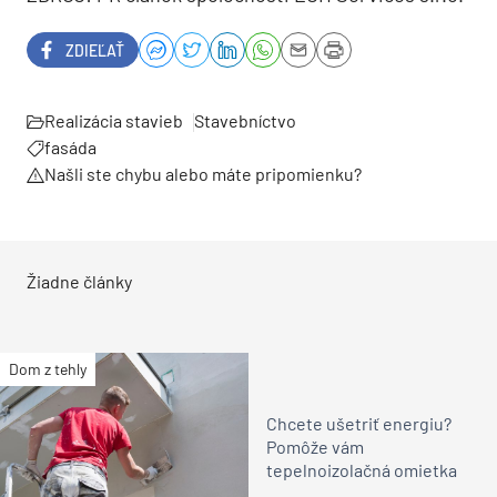
ZDIEĽAŤ
Realizácia stavieb
Stavebníctvo
fasáda
Našli ste chybu alebo máte pripomienku?
Žiadne články
Dom z tehly
Chcete ušetriť energiu?
Pomôže vám
tepelnoizolačná omietka