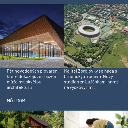
Pět novodobých plováren,
Majitel Zbrojovky se hádá s
které dokazují, že i bazén
brněnským radním. Nový
může mít skvělou
stadion za Lužánkami narazil
architekturu
na výškový limit
MÔJ DOM