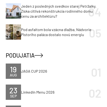
Jeden z posledných svedkov starej Petržalky.
Získa citlivá rekonštrukcia rodinného domu
cenu za architektúru?
Pod asfaltom bola vzácna dlažba. Nádvorie
Pistoriho paláca dostalo novú energiu
PODUJATIA
19
JAGA CUP 2026
AUG
23
LinkedIn Menu 2026
SEP