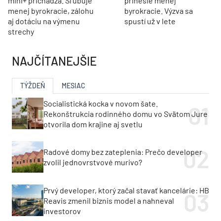
mini+ prichádza. Sľubuje
prinesie menej
menej byrokracie, zálohu
byrokracie. Výzva sa
aj dotáciu na výmenu
spustí už v lete
strechy
NAJČÍTANEJŠIE
TÝŽDEŇ
MESIAC
Socialistická kocka v novom šate.
Rekonštrukcia rodinného domu vo Svätom Jure
otvorila dom krajine aj svetlu
Radové domy bez zateplenia: Prečo developer
zvolil jednovrstvové murivo?
Prvý developer, ktorý začal stavať kancelárie: HB
Reavis zmenil biznis model a nahneval
investorov