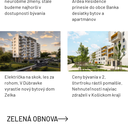
neurobíme zmeny, stále
Ardea Residence
budeme najhorší v
prinesie do obce Banka
dostupnosti bývania
desiatky bytov a
apartmánov
Električka na skok, les za
Ceny bývania v 2.
rohom. V Dúbravke
štvrťroku rástli pomalšie.
vyrastie nový bytový dom
Nehnuteľnosti najviac
Zelka
zdraželi v Košickom kraji
ZELENÁ OBNOVA