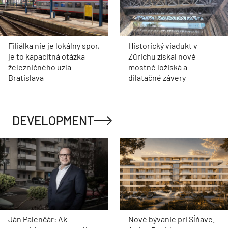
Filiálka nie je lokálny spor,
Historický viadukt v
je to kapacitná otázka
Zürichu získal nové
železničného uzla
mostné ložiská a
Bratislava
dilatačné závery
DEVELOPMENT
Ján Palenčár: Ak
Nové bývanie pri Sĺňave.