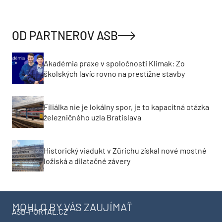
OD PARTNEROV ASB
Akadémia praxe v spoločnosti Klimak: Zo
školských lavíc rovno na prestížne stavby
Filiálka nie je lokálny spor, je to kapacitná otázka
železničného uzla Bratislava
Historický viadukt v Zürichu získal nové mostné
ložiská a dilatačné závery
MOHLO BY VÁS ZAUJÍMAŤ
ASB-PORTAL.CZ