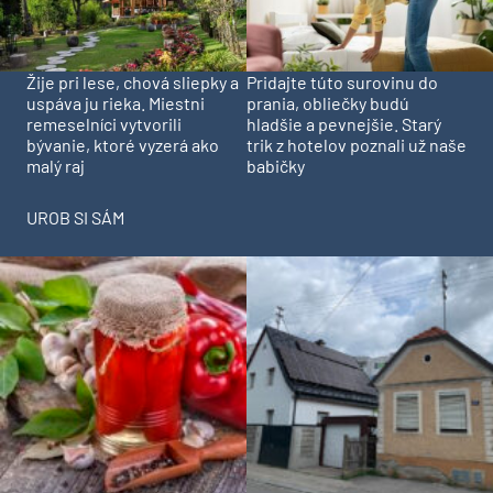
Pridajte túto surovinu do
Žije pri lese, chová sliepky a
prania, obliečky budú
uspáva ju rieka. Miestni
hladšie a pevnejšie. Starý
remeselníci vytvorili
trik z hotelov poznali už naše
bývanie, ktoré vyzerá ako
babičky
malý raj
UROB SI SÁM