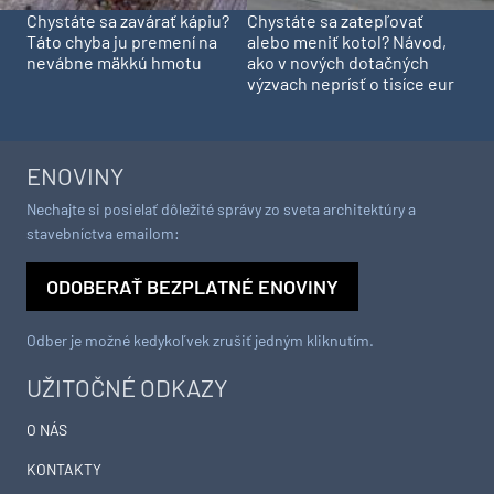
Chystáte sa zavárať kápiu?
Chystáte sa zatepľovať
Táto chyba ju premení na
alebo meniť kotol? Návod,
nevábne mäkkú hmotu
ako v nových dotačných
výzvach neprísť o tisíce eur
ENOVINY
Nechajte si posielať dôležité správy zo sveta architektúry a
stavebníctva emailom:
ODOBERAŤ BEZPLATNÉ ENOVINY
Odber je možné kedykoľvek zrušiť jedným kliknutím.
UŽITOČNÉ ODKAZY
O NÁS
KONTAKTY