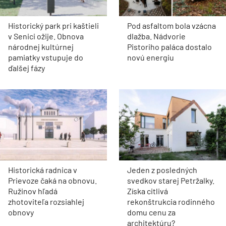
Historický park pri kaštieli
Pod asfaltom bola vzácna
v Senici ožije. Obnova
dlažba. Nádvorie
národnej kultúrnej
Pistoriho paláca dostalo
pamiatky vstupuje do
novú energiu
ďalšej fázy
Historická radnica v
Jeden z posledných
Prievoze čaká na obnovu.
svedkov starej Petržalky.
Ružinov hľadá
Získa citlivá
zhotoviteľa rozsiahlej
rekonštrukcia rodinného
obnovy
domu cenu za
architektúru?