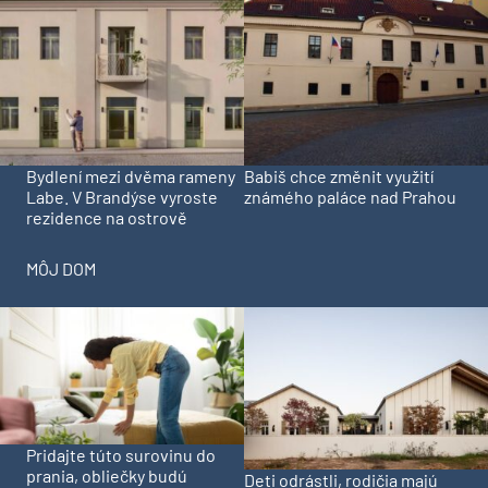
Bydlení mezi dvěma rameny
Babiš chce změnit využití
Labe. V Brandýse vyroste
známého paláce nad Prahou
rezidence na ostrově
MÔJ DOM
Pridajte túto surovinu do
prania, obliečky budú
Deti odrástli, rodičia majú