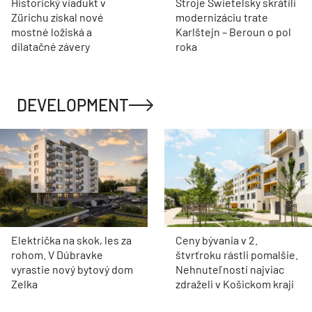
Historický viadukt v
Stroje Swietelsky skrátili
Zürichu získal nové
modernizáciu trate
mostné ložiská a
Karlštejn – Beroun o pol
dilatačné závery
roka
DEVELOPMENT
Električka na skok, les za
Ceny bývania v 2.
rohom. V Dúbravke
štvrťroku rástli pomalšie.
vyrastie nový bytový dom
Nehnuteľnosti najviac
Zelka
zdraželi v Košickom kraji