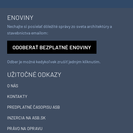
ENOVINY
Nechajte si posielať dôležité správy zo sveta architektúry a
stavebníctva emailom:
ODOBERAŤ BEZPLATNÉ ENOVINY
Odber je možné kedykoľvek zrušiť jedným kliknutím.
UŽITOČNÉ ODKAZY
O NÁS
KONTAKTY
PREDPLATNÉ ČASOPISU ASB
INZERCIA NA ASB.SK
PRÁVO NA OPRAVU