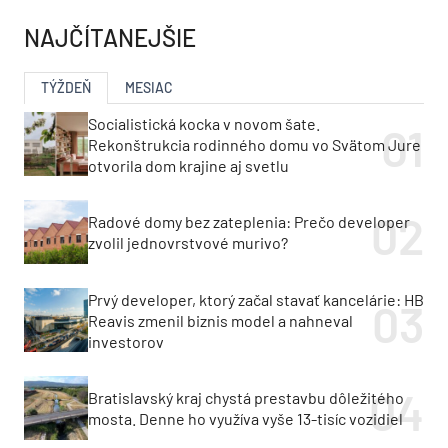
NAJČÍTANEJŠIE
TÝŽDEŇ
MESIAC
Socialistická kocka v novom šate.
Rekonštrukcia rodinného domu vo Svätom Jure
otvorila dom krajine aj svetlu
Radové domy bez zateplenia: Prečo developer
zvolil jednovrstvové murivo?
Prvý developer, ktorý začal stavať kancelárie: HB
Reavis zmenil biznis model a nahneval
investorov
Bratislavský kraj chystá prestavbu dôležitého
mosta. Denne ho využíva vyše 13-tisíc vozidiel