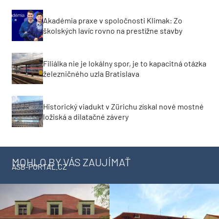
Akadémia praxe v spoločnosti Klimak: Zo
školských lavíc rovno na prestížne stavby
Filiálka nie je lokálny spor, je to kapacitná otázka
železničného uzla Bratislava
Historický viadukt v Zürichu získal nové mostné
ložiská a dilatačné závery
MOHLO BY VÁS ZAUJÍMAŤ
ASB-PORTAL.CZ