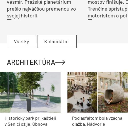
vesmír. Pražské planetárium
mostov finišuje. 
prešlo najväčšou premenou vo
Trenčíne sprístup
svojej histórii
motoristom o pol 
Všetky
Kolaudátor
ARCHITEKTÚRA
Historický park pri kaštieli
Pod asfaltom bola vzácna
v Senici ožije. Obnova
dlažba. Nádvorie