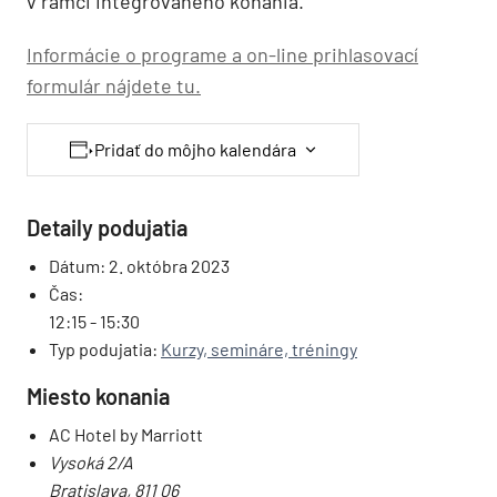
v rámci Integrovaného konania.
Informácie o programe a on-line prihlasovací
formulár nájdete tu.
Pridať do môjho kalendára
Detaily podujatia
Dátum:
2. októbra 2023
Čas:
12:15 - 15:30
Typ podujatia:
Kurzy, semináre, tréningy
Miesto konania
AC Hotel by Marriott
Vysoká 2/A
Bratislava
,
811 06