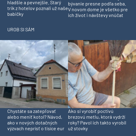
hladšie a pevnejšie. Starý
bývanie presne podľa seba.
trik z hotelov poznali už naše
V novom dome je všetko pre
babičky
ich život i návštevy vnúčat
UROB SI SÁM
Chystáte sa zatepľovať
Ako si vyrobiť poctivú
alebo meniť kotol? Návod,
brezovú metlu, ktorá vydrží
ako v nových dotačných
roky? Pavol ich takto vyrobil
výzvach neprísť o tisíce eur
už stovky