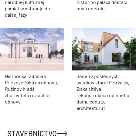
národnej kultúrnej
Pistoriho paláca dostalo
pamiatky vstupuje do
novú energiu
ďalšej fázy
Historická radnica v
Jeden z posledných
Prievoze čaká na obnovu.
svedkov starej Petržalky.
Ružinov hľadá
Získa citlivá
zhotoviteľa rozsiahlej
rekonštrukcia rodinného
obnovy
domu cenu za
architektúru?
STAVEBNÍCTVO