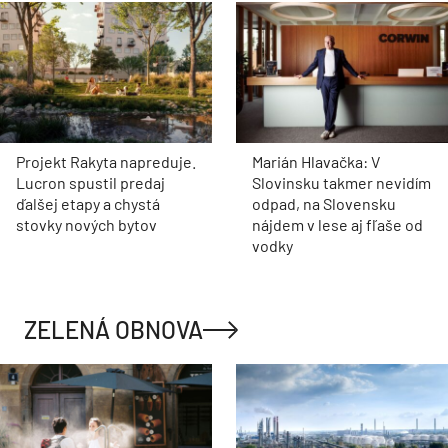
Projekt Rakyta napreduje.
Marián Hlavačka: V
Lucron spustil predaj
Slovinsku takmer nevidím
ďalšej etapy a chystá
odpad, na Slovensku
stovky nových bytov
nájdem v lese aj fľaše od
vodky
ZELENÁ OBNOVA