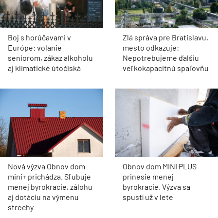
Boj s horúčavami v
Zlá správa pre Bratislavu,
Európe: volanie
mesto odkazuje:
seniorom, zákaz alkoholu
Nepotrebujeme ďalšiu
aj klimatické útočiská
veľkokapacitnú spaľovňu
Nová výzva Obnov dom
Obnov dom MINI PLUS
mini+ prichádza. Sľubuje
prinesie menej
menej byrokracie, zálohu
byrokracie. Výzva sa
aj dotáciu na výmenu
spustí už v lete
strechy