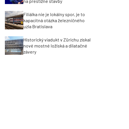
na prestížne stavby
Filiálka nie je lokálny spor, je to
kapacitná otázka železničného
uzla Bratislava
Historický viadukt v Zürichu získal
nové mostné ložiská a dilatačné
závery