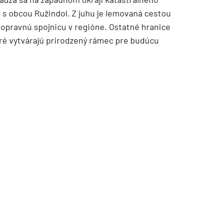
i s obcou Ružindol. Z juhu je lemovaná cestou
dopravnú spojnicu v regióne. Ostatné hranice
oré vytvárajú prirodzený rámec pre budúcu
TZB HAUSTECHNIK 3/2026