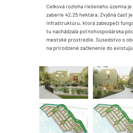
Celková rozloha riešeného územia je
zaberie 42,25 hektára. Zvyšná časť j
infraštruktúru, ktorá zabezpečí fung
tu nachádzala poľnohospodárska pôd
mestské prostredie. Susedstvo s ob
na prirodzené začlenenie do existujúc