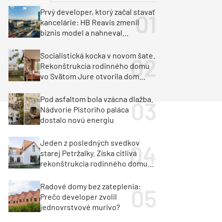
y
Klimatizácia a vetranie
Prvý developer, ktorý začal stavať
urz Milan Murcka
kancelárie: HB Reavis zmenil
biznis model a nahneval
investorov
Socialistická kocka v novom šate.
Rekonštrukcia rodinného domu
vo Svätom Jure otvorila dom
krajine aj svetlu
Pod asfaltom bola vzácna dlažba.
Nádvorie Pistoriho paláca
dostalo novú energiu
Jeden z posledných svedkov
starej Petržalky. Získa citlivá
rekonštrukcia rodinného domu
cenu za architektúru?
Radové domy bez zateplenia:
Prečo developer zvolil
jednovrstvové murivo?