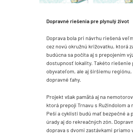
Dopravné riešenia pre plynulý život
Doprava bola pri návrhu riešená veľmi
cez novú okružnú križovatku, ktorá z
budúcna sa počíta aj s prepojením výz
dostupnosť lokality. Takéto riešeni
obyvateľom, ale aj širšiemu regiónu, 
dopravné ťahy.
Projekt však pamätá aj na nemotorovú
ktorá prepojí Trnavu s Ružindolom a 
Peší a cyklisti budú mať bezpečné a 
úrady aj do rekreačných zón. Doprav
doprava s dvomi zastávkami priamo v 