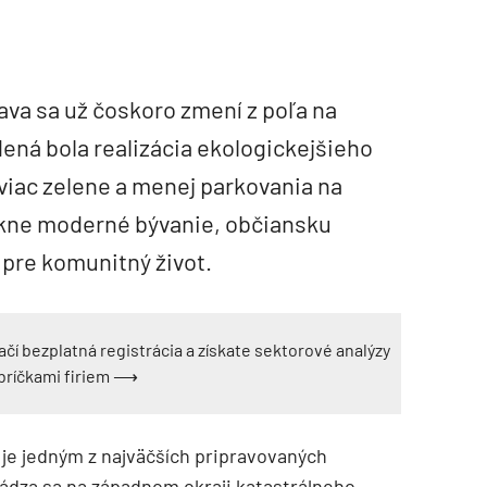
va sa už čoskoro zmení z poľa na
ená bola realizácia ekologickejšieho
viac zelene a menej parkovania na
úkne moderné bývanie, občiansku
 pre komunitný život.
ačí bezplatná registrácia a získate sektorové analýzy
ebríčkami firiem ⟶
j
e jedným z najväčších pripravovaných
ádza sa na západnom okraji katastrálneho