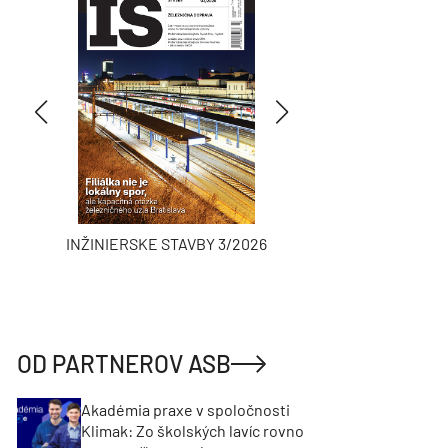
INŽINIERSKE STAVBY 3/2026
ASB
OD PARTNEROV ASB
Akadémia praxe v spoločnosti
Klimak: Zo školských lavíc rovno