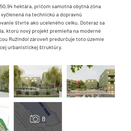
 50,94 hektára, pričom samotná obytná zóna
e vyčlenená na technickú a dopravnú
ovanie štvrte ako uceleného celku. Doteraz sa
a, ktorú nový projekt premieňa na moderné
cou Ružindol zároveň predurčuje toto územie
ej urbanistickej štruktúry.