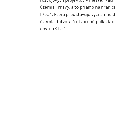
územia Trnavy, a to priamo na hranic
II/504, ktorá predstavuje významnú 
územia dotvárajú otvorené polia, kt
obytnú štvrť.