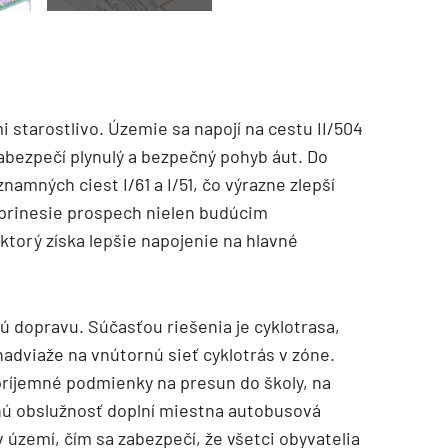
 starostlivo. Územie sa napojí na cestu II/504
abezpečí plynulý a bezpečný pohyb áut. Do
namných ciest I/61 a I/51, čo výrazne zlepší
e prinesie prospech nielen budúcim
ktorý získa lepšie napojenie na hlavné
 dopravu. Súčasťou riešenia je cyklotrasa,
nadviaže na vnútornú sieť cyklotrás v zóne.
príjemné podmienky na presun do školy, na
nú obslužnosť doplní miestna autobusová
území, čím sa zabezpečí, že všetci obyvatelia