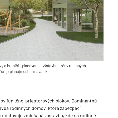
vy a hraničí s plánovanou výstavbou zóny rodinných
Zdroj: planujmesto.trnava.sk
ypov funkčno-priestorových blokov. Dominantnú
tavba rodinných domov, ktorá zabezpečí
predstavuje zmiešaná zástavba, kde sa rodinné