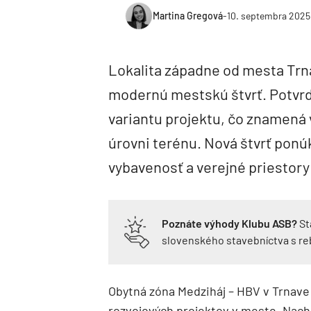
Martina Gregová
-
10. septembra 2025
Lokalita západne od mesta Trna
modernú mestskú štvrť. Potvrd
variantu projektu, čo znamená 
úrovni terénu. Nová štvrť pon
vybavenosť a verejné priestory
Poznáte výhody Klubu ASB?
St
slovenského stavebníctva s r
Obytná zóna Medziháj – HBV v Trnave 
rozvojových projektov v meste. Nach