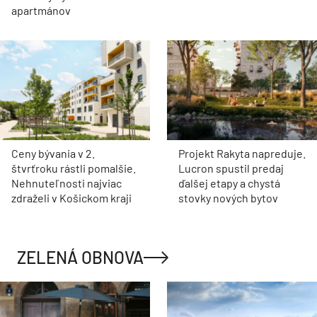
prinesie do obce Banka
vyrastie nový bytový dom
desiatky bytov a
Zelka
apartmánov
Ceny bývania v 2.
Projekt Rakyta napreduje.
štvrťroku rástli pomalšie.
Lucron spustil predaj
Nehnuteľnosti najviac
ďalšej etapy a chystá
zdraželi v Košickom kraji
stovky nových bytov
ZELENÁ OBNOVA