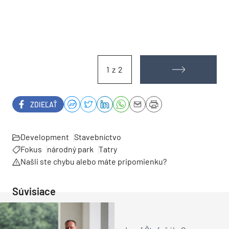
1 z 2
ZDIEĽAŤ
Development
Stavebníctvo
Fokus
národný park
Tatry
Našli ste chybu alebo máte pripomienku?
Súvisiace