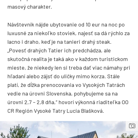
masový charakter.
Návštevník nájde ubytovanie od 10 eur na noc po
luxusné za niekoľko stoviek, najesť sa dá rýchlo za
lacno i draho, keď je na tanieri drahý steak.
„Povesť drahých Tatier ich predchádza, ale
skutočná realita je taká ako v každom turistickom
mieste, že niekedy len si treba dať viac námahy pri
hľadaní alebo zájsť do uličky mimo korza. Stále
platí, že dĺžka prenocovania vo Vysokých Tatrách
vedie na úrovni Slovenska, pohybujeme sa na
úrovni 2,7 – 2,8 dňa,“ hovorí výkonná riaditeľka OO
CR Región Vysoké Tatry Lucia Blašková.