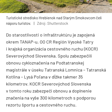
Turistické stredisko Hrebienok nad Starým Smokovcom čelí
náporu turistov.
|
Zdroj: Shutterstock
Do starostlivosti o infraštruktúru je zapojená
okrem TANAP-u, OO CR Región Vysoké Tatry
i krajská organizácia cestovného ruchu (KOCR)
Severovýchod Slovenska. Spolu zabezpečili
obnovu cykloznačenia na Podtatranskej
magistrále v úseku Tatranská Lomnica – Tatranská
Kotlina – Lysá Poľana v dĺžke takmer 35
kilometrov. KOCR Severovýchod Slovenska
v tomto roku zabezpečí obnovu a doplnenie
značenia na vyše 300 kilometroch s podporou
rezortu športu a cestovného ruchu.