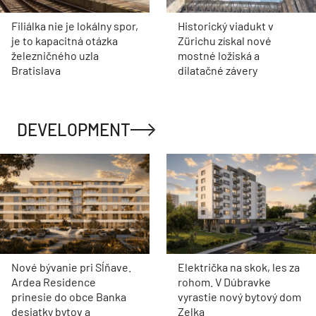
Filiálka nie je lokálny spor,
Historický viadukt v
je to kapacitná otázka
Zürichu získal nové
železničného uzla
mostné ložiská a
Bratislava
dilatačné závery
DEVELOPMENT
Nové bývanie pri Sĺňave.
Električka na skok, les za
Ardea Residence
rohom. V Dúbravke