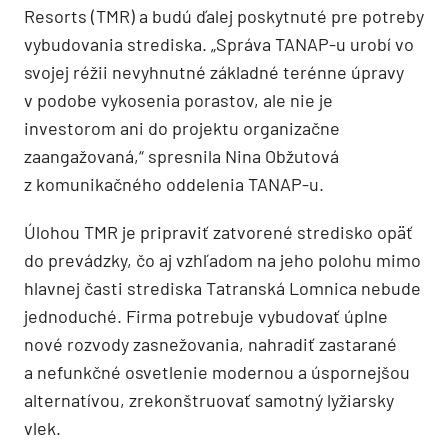
Resorts (TMR) a budú ďalej poskytnuté pre potreby
vybudovania strediska. „Správa TANAP-u urobí vo
svojej réžii nevyhnutné základné terénne úpravy
v podobe vykosenia porastov, ale nie je
investorom ani do projektu organizačne
zaangažovaná,“ spresnila Nina Obžutová
z komunikačného oddelenia TANAP-u.
Úlohou TMR je pripraviť zatvorené stredisko opäť
do prevádzky, čo aj vzhľadom na jeho polohu mimo
hlavnej časti strediska Tatranská Lomnica nebude
jednoduché. Firma potrebuje vybudovať úplne
nové rozvody zasnežovania, nahradiť zastarané
a nefunkčné osvetlenie modernou a úspornejšou
alternatívou, zrekonštruovať samotný lyžiarsky
vlek.