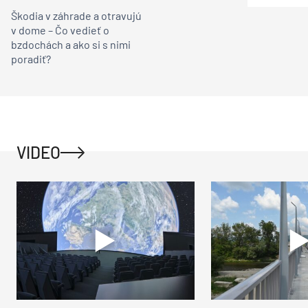
Urob si sám
Škodia v záhrade a otravujú
v dome – Čo vedieť o
bzdochách a ako si s nimi
poradiť?
VIDEO