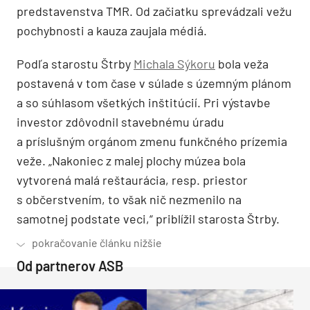
predstavenstva TMR. Od začiatku sprevádzali vežu
pochybnosti a kauza zaujala médiá.
Podľa starostu Štrby
Michala Sýkoru
bola veža
postavená v tom čase v súlade s územným plánom
a so súhlasom všetkých inštitúcií. Pri výstavbe
investor zdôvodnil stavebnému úradu
a príslušným orgánom zmenu funkčného prízemia
veže. „Nakoniec z malej plochy múzea bola
vytvorená malá reštaurácia, resp. priestor
s občerstvením, to však nič nezmenilo na
samotnej podstate veci,“ priblížil starosta Štrby.
Od partnerov ASB