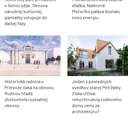
Historický park pri kaštieli
Pod asfaltom bola vzácna
v Senici ožije. Obnova
dlažba. Nádvorie
národnej kultúrnej
Pistoriho paláca dostalo
pamiatky vstupuje do
novú energiu
ďalšej fázy
Historická radnica v
Jeden z posledných
Prievoze čaká na obnovu.
svedkov starej Petržalky.
Ružinov hľadá
Získa citlivá
zhotoviteľa rozsiahlej
rekonštrukcia rodinného
obnovy
domu cenu za
architektúru?