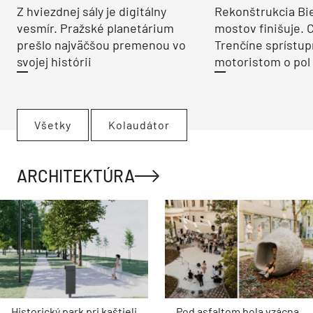
Z hviezdnej sály je digitálny
Rekonštrukcia Bi
vesmír. Pražské planetárium
mostov finišuje. 
prešlo najväčšou premenou vo
Trenčíne sprístup
svojej histórii
motoristom o pol 
Všetky
Kolaudátor
ARCHITEKTÚRA