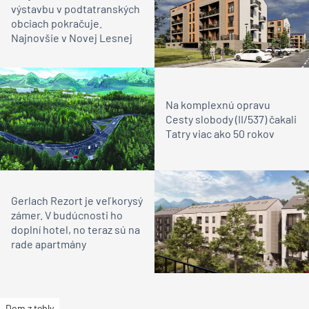
výstavbu v podtatranských
obciach pokračuje.
Najnovšie v Novej Lesnej
Na komplexnú opravu
Cesty slobody (II/537) čakali
Tatry viac ako 50 rokov
Gerlach Rezort je veľkorysý
zámer. V budúcnosti ho
doplní hotel, no teraz sú na
rade apartmány
Dom z tehly