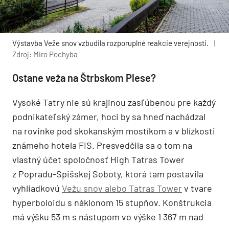
Výstavba Veže snov vzbudila rozporuplné reakcie verejnosti.
|
Zdroj: Miro Pochyba
Ostane veža na Štrbskom Plese?
Vysoké Tatry nie sú krajinou zasľúbenou pre každý
podnikateľský zámer, hoci by sa hneď nachádzal
na rovinke pod skokanským mostíkom a v blízkosti
známeho hotela FIS. Presvedčila sa o tom na
vlastný účet spoločnosť High Tatras Tower
z Popradu-Spišskej Soboty, ktorá tam postavila
vyhliadkovú
Vežu snov alebo Tatras Tower
v tvare
hyperboloidu s náklonom 15 stupňov. Konštrukcia
má výšku 53 m s nástupom vo výške 1 367 m nad