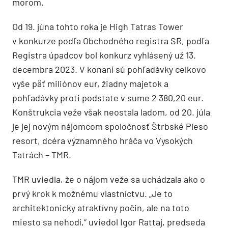
morom.
Od 19. júna tohto roka je High Tatras Tower
v konkurze podľa Obchodného registra SR, podľa
Registra úpadcov bol konkurz vyhlásený už 13.
decembra 2023. V konaní sú pohľadávky celkovo
vyše päť miliónov eur, žiadny majetok a
pohľadávky proti podstate v sume 2 380,20 eur.
Konštrukcia veže však neostala ladom, od 20. júla
je jej novým nájomcom spoločnosť Štrbské Pleso
resort, dcéra významného hráča vo Vysokých
Tatrách – TMR.
TMR uviedla, že o nájom veže sa uchádzala ako o
prvý krok k možnému vlastníctvu. „Je to
architektonicky atraktívny počin, ale na toto
miesto sa nehodí,“ uviedol Igor Rattaj, predseda