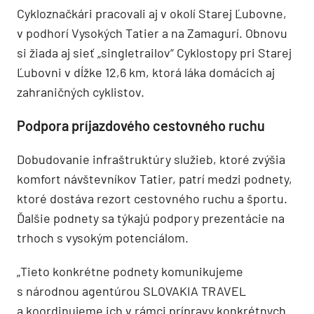
Cykloznačkári pracovali aj v okolí Starej Ľubovne,
v podhorí Vysokých Tatier a na Zamagurí. Obnovu
si žiada aj sieť „singletrailov“ Cyklostopy pri Starej
Ľubovni v dĺžke 12,6 km, ktorá láka domácich aj
zahraničných cyklistov.
Podpora príjazdového cestovného ruchu
Dobudovanie infraštruktúry služieb, ktoré zvýšia
komfort návštevníkov Tatier, patrí medzi podnety,
ktoré dostáva rezort cestovného ruchu a športu.
Ďalšie podnety sa týkajú podpory prezentácie na
trhoch s vysokým potenciálom.
„Tieto konkrétne podnety komunikujeme
s národnou agentúrou SLOVAKIA TRAVEL
a koordinujeme ich v rámci prípravy konkrétnych