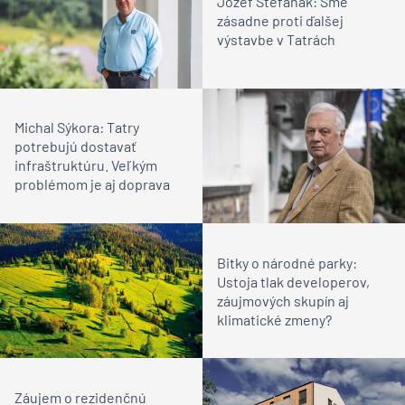
Jozef Štefaňák: Sme
zásadne proti ďalšej
výstavbe v Tatrách
Michal Sýkora: Tatry
potrebujú dostavať
infraštruktúru. Veľkým
problémom je aj doprava
Bitky o národné parky:
Ustoja tlak developerov,
záujmových skupín aj
klimatické zmeny?
Záujem o rezidenčnú