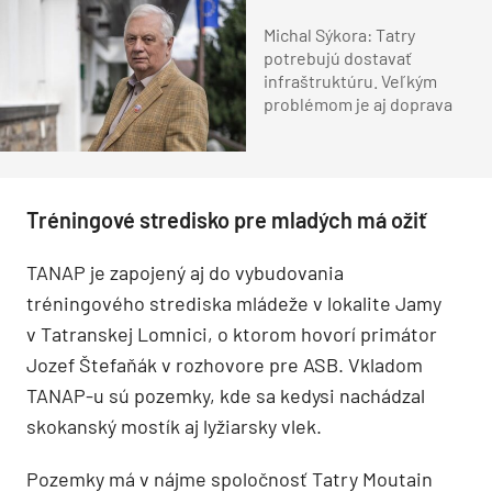
Michal Sýkora: Tatry
potrebujú dostavať
infraštruktúru. Veľkým
problémom je aj doprava
Tréningové stredisko pre mladých má ožiť
TANAP je zapojený aj do vybudovania
tréningového strediska mládeže v lokalite Jamy
v Tatranskej Lomnici, o ktorom hovorí primátor
Jozef Štefaňák v rozhovore pre ASB. Vkladom
TANAP-u sú pozemky, kde sa kedysi nachádzal
skokanský mostík aj lyžiarsky vlek.
Pozemky má v nájme spoločnosť Tatry Moutain