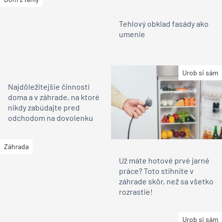
Tehlový obklad fasády ako
umenie
Urob si sám
Najdôležitejšie činnosti
doma a v záhrade, na ktoré
nikdy zabúdajte pred
odchodom na dovolenku
Záhrada
Už máte hotové prvé jarné
práce? Toto stihnite v
záhrade skôr, než sa všetko
rozrastie!