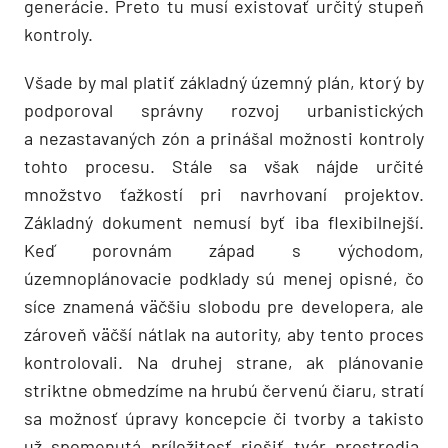
generácie. Preto tu musí existovať určitý stupeň
kontroly.
Všade by mal platiť základný územný plán, ktorý by
podporoval správny rozvoj urbanistických
a nezastavaných zón a prinášal možnosti kontroly
tohto procesu. Stále sa však nájde určité
množstvo ťažkostí pri navrhovaní projektov.
Základný dokument nemusí byť iba flexibilnejší.
Keď porovnám západ s východom,
územnoplánovacie podklady sú menej opisné, čo
síce znamená väčšiu slobodu pre developera, ale
zároveň väčší nátlak na autority, aby tento proces
kontrolovali. Na druhej strane, ak plánovanie
striktne obmedzíme na hrubú červenú čiaru, stratí
sa možnosť úpravy koncepcie či tvorby a tak­isto
už spomenutá príležitosť riešiť tvár prostredia,