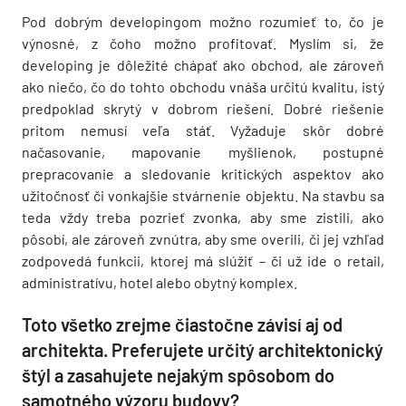
Pod dobrým developingom možno rozumieť to, čo je
výnosné, z čoho možno profitovať. Myslím si, že
developing je dôležité chápať ako obchod, ale zároveň
ako niečo, čo do tohto obchodu vnáša určitú kvalitu, istý
predpoklad skrytý v dobrom riešení. Dobré riešenie
pritom nemusí veľa stáť. Vyžaduje skôr dobré
načasovanie, mapovanie myšlienok, postupné
prepracovanie a sledovanie kritických aspektov ako
užitočnosť či vonkajšie stvárnenie objektu. Na stavbu sa
teda vždy treba pozrieť zvonka, aby sme zistili, ako
pôsobí, ale zároveň zvnútra, aby sme overili, či jej vzhľad
zodpovedá funkcii, ktorej má slúžiť – či už ide o retail,
administratívu, hotel alebo obytný komplex.
Toto všetko zrejme čiastočne závisí aj od
architekta. Preferujete určitý architektonický
štýl a zasahujete nejakým spôsobom do
samotného výzoru budovy?