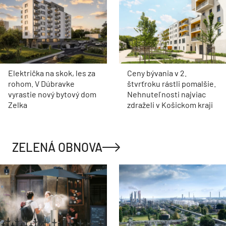
Električka na skok, les za
Ceny bývania v 2.
rohom. V Dúbravke
štvrťroku rástli pomalšie.
vyrastie nový bytový dom
Nehnuteľnosti najviac
Zelka
zdraželi v Košickom kraji
ZELENÁ OBNOVA