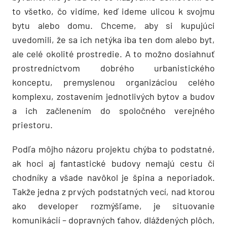
to všetko, čo vidíme, keď ideme ulicou k svojmu
bytu alebo domu. Chceme, aby si kupujúci
uvedomili, že sa ich netýka iba ten dom alebo byt,
ale celé okolité prostredie. A to možno dosiahnuť
prostredníctvom dobrého urbanistického
konceptu, premyslenou organizáciou celého
komplexu, zostavením jednotlivých bytov a budov
a ich začlenením do spoločného verejného
priestoru.
Podľa môjho názoru projektu chýba to podstatné,
ak hoci aj fantastické budovy nemajú cestu či
chodníky a všade navôkol je špina a neporiadok.
Takže jedna z prvých podstatných vecí, nad ktorou
ako developer rozmýšľame, je situovanie
komunikácií – dopravných ťahov, dláždených plôch,