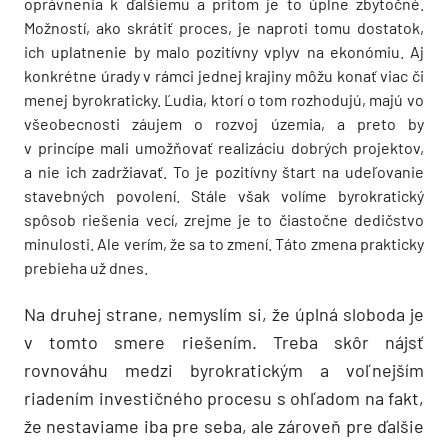
oprávnenia k ďalšiemu a pritom je to úplne zbytočné.
Možností, ako skrátiť proces, je naproti tomu dostatok,
ich uplatnenie by malo pozitívny vplyv na ekonómiu. Aj
konkrétne úrady v rámci jednej krajiny môžu konať viac či
menej byrokraticky. Ľudia, ktorí o tom rozhodujú, majú vo
všeobecnosti záujem o rozvoj územia, a preto by
v princípe mali umožňovať realizáciu dobrých projektov,
a nie ich zadržiavať. To je pozitívny štart na udeľovanie
stavebných povolení. Stále však volíme byrokratický
spôsob riešenia vecí, zrejme je to čiastočne dedičstvo
minulosti. Ale verím, že sa to zmení. Táto zmena prakticky
prebieha už dnes.
Na druhej strane, nemyslím si, že úplná sloboda je
v tomto smere riešením. Treba skôr nájsť
rovnováhu medzi byrokratickým a voľnejším
riadením investičného procesu s ohľadom na fakt,
že nestaviame iba pre seba, ale zároveň pre ďalšie