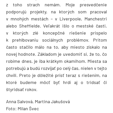
z toho strach nemám. Moje presvedčenie
podporujú projekty, na ktorých som pracoval
v mnohých mestách – v Liverpoole, Manchestri
alebo Sheffielde. Veľakrát išlo o mestské časti,
v ktorých zlé koncepčné riešenie prispelo
k prehlbovaniu sociálnych problémov. Pritom
často stačilo málo na to, aby miesto získalo na
novej hodnote. Základom je uvedomiť si, že to, čo
robíme dnes, je iba krátkym okamihom. Miesta sa
potrebujú a budú rozvíjať po celý čas, nielen v tejto
chvíli. Preto je dôležité prísť teraz s riešením, na
ktoré budeme môcť byť hrdí aj o tridsať či
štyridsať rokov.
Anna Salvová, Martina Jakušová
Foto: Milan Švec