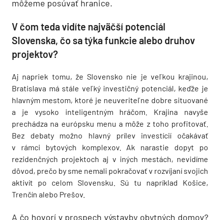
môžeme posúvať hranice.
V čom teda vidíte najväčší potenciál
Slovenska, čo sa týka funkcie alebo druhov
projektov?
Aj napriek tomu, že Slovensko nie je veľkou krajinou,
Bratislava má stále veľký investičný potenciál, keďže je
hlavným mestom, ktoré je neuveriteľne dobre situované
a je vysoko inteligentným hráčom. Krajina navyše
prechádza na európsku menu a môže z toho profitovať.
Bez debaty možno hlavný prílev investícií očakávať
v rámci bytových komplexov. Ak narastie dopyt po
rezidenčných projektoch aj v iných mestách, nevidíme
dôvod, prečo by sme nemali pokračovať v rozvíjaní svojich
aktivít po celom Slovensku. Sú tu napríklad Košice,
Trenčín alebo Prešov.
A čo hovorí v prospech výstavby obytných domov?