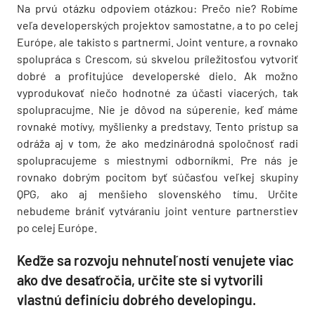
Na prvú otázku odpoviem otázkou: Prečo nie? Robíme
veľa developerských projektov samostatne, a to po celej
Európe, ale takisto s partnermi. Joint venture, a rovnako
spolupráca s Crescom, sú skvelou príležitosťou vytvoriť
dobré a profitujúce developerské dielo. Ak možno
vyprodukovať niečo hodnotné za účasti viacerých, tak
spolupracujme. Nie je dôvod na súperenie, keď máme
rovnaké motívy, myšlienky a predstavy. Tento prístup sa
odráža aj v tom, že ako medzinárodná spoločnosť radi
spolupracujeme s miestnymi odborníkmi. Pre nás je
rovnako dobrým pocitom byť súčasťou veľkej skupiny
QPG, ako aj menšieho slovenského tímu. Určite
nebudeme brániť vytváraniu joint venture partnerstiev
po celej Európe.
Keďže sa rozvoju nehnuteľností venujete viac
ako dve desaťročia, určite ste si vytvorili
vlastnú definíciu dobrého developingu.