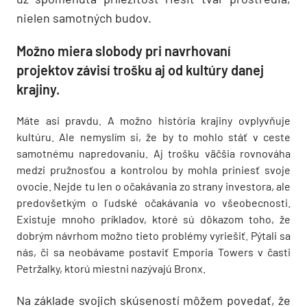
nielen samotných budov.
Možno miera slobody pri navrhovaní
projektov závisí trošku aj od kultúry danej
krajiny.
Máte asi pravdu. A možno história krajiny ovplyvňuje
kultúru. Ale nemyslím si, že by to mohlo stáť v ceste
samotnému napredovaniu. Aj trošku väčšia rovnováha
medzi pružnosťou a kontrolou by mohla priniesť svoje
ovocie. Nejde tu len o očakávania zo strany investora, ale
predovšetkým o ľudské očakávania vo všeobecnosti.
Existuje mnoho príkladov, ktoré sú dôkazom toho, že
dobrým návrhom možno tieto problémy vyriešiť. Pýtali sa
nás, či sa neobávame postaviť Emporia Towers v časti
Petržalky, ktorú miestni nazývajú Bronx.
Na základe svojich skúseností môžem povedať, že