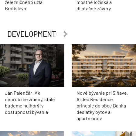
železničného uzla
mostné ložiská a
Bratislava
dilatačné závery
DEVELOPMENT
Ján Palenčár: Ak
Nové bývanie pri Sĺňave.
neurobíme zmeny, stále
Ardea Residence
budeme najhorší v
prinesie do obce Banka
dostupnosti bývania
desiatky bytov a
apartmánov