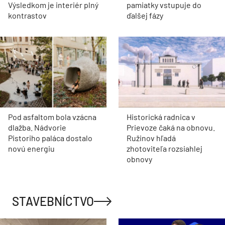
Výsledkom je interiér plný
pamiatky vstupuje do
kontrastov
ďalšej fázy
Pod asfaltom bola vzácna
Historická radnica v
dlažba. Nádvorie
Prievoze čaká na obnovu.
Pistoriho paláca dostalo
Ružinov hľadá
novú energiu
zhotoviteľa rozsiahlej
obnovy
STAVEBNÍCTVO