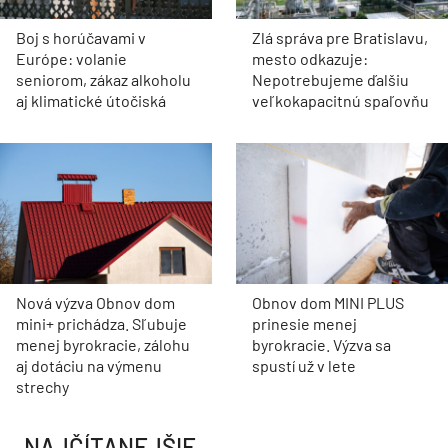
Boj s horúčavami v
Zlá správa pre Bratislavu,
Európe: volanie
mesto odkazuje:
seniorom, zákaz alkoholu
Nepotrebujeme ďalšiu
aj klimatické útočiská
veľkokapacitnú spaľovňu
Nová výzva Obnov dom
Obnov dom MINI PLUS
mini+ prichádza. Sľubuje
prinesie menej
menej byrokracie, zálohu
byrokracie. Výzva sa
aj dotáciu na výmenu
spustí už v lete
strechy
NAJČÍTANEJŠIE