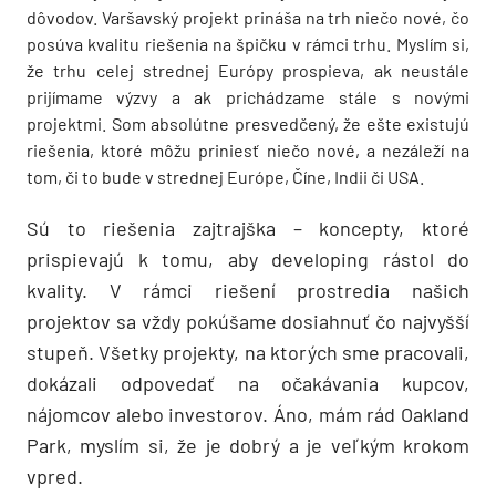
dôvodov. Varšavský projekt prináša na trh niečo nové, čo
posúva kvalitu riešenia na špičku v rámci trhu. Myslím si,
že trhu celej strednej Európy prospieva, ak neustále
prijímame výzvy a ak prichádzame stále s novými
projektmi. Som absolútne presvedčený, že ešte existujú
riešenia, ktoré môžu priniesť niečo nové, a nezáleží na
tom, či to bude v strednej Európe, Číne, Indii či USA.
Sú to riešenia zajtrajška – koncepty, ktoré
prispievajú k tomu, aby developing rástol do
kvality. V rámci riešení prostredia našich
projektov sa vždy pokúšame dosiahnuť čo najvyšší
stupeň. Všetky projekty, na ktorých sme pracovali,
dokázali odpovedať na očakávania kupcov,
nájomcov alebo investorov. Áno, mám rád Oakland
Park, myslím si, že je dobrý a je veľkým krokom
vpred.