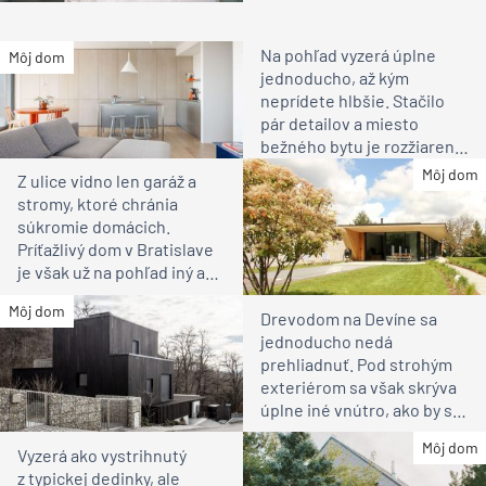
Na pohľad vyzerá úplne
Môj dom
jednoducho, až kým
neprídete hlbšie. Stačilo
pár detailov a miesto
bežného bytu je rozžiarené
bývanie pre rodinu
Môj dom
Z ulice vidno len garáž a
stromy, ktoré chránia
súkromie domácich.
Príťažlivý dom v Bratislave
je však už na pohľad iný ako
susedia
Môj dom
Drevodom na Devíne sa
jednoducho nedá
prehliadnuť. Pod strohým
exteriérom sa však skrýva
úplne iné vnútro, ako by ste
čakali
Môj dom
Vyzerá ako vystrihnutý
z typickej dedinky, ale