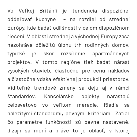
Vo Veľkej Británii je tendencia dispozične
oddeľovať kuchyne – na rozdiel od strednej
Európy, kde badať odlišnosti v celom dispozičnom
riešení. V oblasti strednej a východnej Európy zasa
nezohráva dôležitú úlohu trh rodinných domov,
typické je skôr rozšírenie apartmánových
projektov. V tomto regióne tiež badať nárast
vysokých stavieb, čiastočne pre cenu nákladov
a čiastočne vďaka efektívnej produkcii priestorov.
Viditeľné trendové zmeny sa dejú aj v rámci
štandardov. Kancelárske objekty narastajú
celosvetovo vo veľkom meradle. Riadia sa
náležitými štandardmi, pevnými kritériami. Zatiaľ
čo parametre funkčnosti sú pevne nastavené,
dizajn sa mení a práve to je oblasť, v ktorej