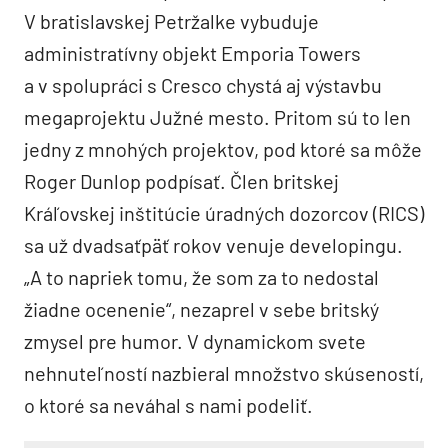
V bratislavskej Petržalke vybuduje
administratívny objekt Emporia Towers
a v spolupráci s Cresco chystá aj výstavbu
megaprojektu Južné mesto. Pritom sú to len
jedny z mnohých projektov, pod ktoré sa môže
Roger Dunlop podpísať. Člen britskej
Kráľovskej inštitúcie úradných dozorcov (RICS)
sa už dvadsaťpäť rokov venuje developingu.
„A to napriek tomu, že som za to nedostal
žiadne ocenenie“, nezaprel v sebe britský
zmysel pre humor. V dynamickom svete
nehnuteľností nazbieral množstvo skúseností,
o ktoré sa neváhal s nami podeliť.