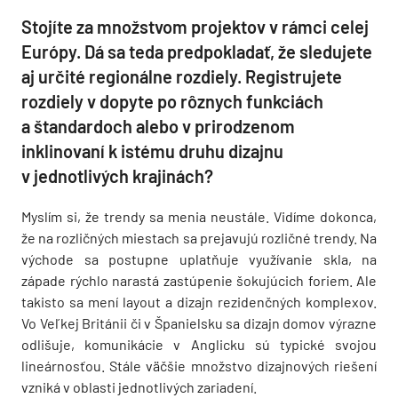
Stojíte za množstvom projektov v rámci celej
Európy. Dá sa teda predpokladať, že sledujete
aj určité regionálne rozdiely. Registrujete
rozdiely v dopyte po rôznych funkciách
a štandardoch alebo v prirodzenom
inklinovaní k istému druhu dizajnu
v jednotlivých krajinách?
Myslím si, že trendy sa menia neustále. Vidíme dokonca,
že na rozličných miestach sa prejavujú rozličné trendy. Na
východe sa postupne uplatňuje využívanie skla, na
západe rýchlo narastá zastúpenie šokujúcich foriem. Ale
takisto sa mení layout a dizajn rezidenčných komplexov.
Vo Veľkej Británii či v Španielsku sa dizajn domov výrazne
odlišuje, komunikácie v Anglicku sú typické svojou
lineárnosťou. Stále väčšie množstvo dizajnových riešení
vzniká v oblasti jednotlivých zariadení.