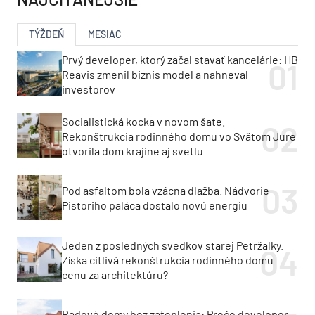
TÝŽDEŇ
MESIAC
Prvý developer, ktorý začal stavať kancelárie: HB
Reavis zmenil biznis model a nahneval
investorov
Socialistická kocka v novom šate.
Rekonštrukcia rodinného domu vo Svätom Jure
otvorila dom krajine aj svetlu
Pod asfaltom bola vzácna dlažba. Nádvorie
Pistoriho paláca dostalo novú energiu
Jeden z posledných svedkov starej Petržalky.
Získa citlivá rekonštrukcia rodinného domu
cenu za architektúru?
Radové domy bez zateplenia: Prečo developer