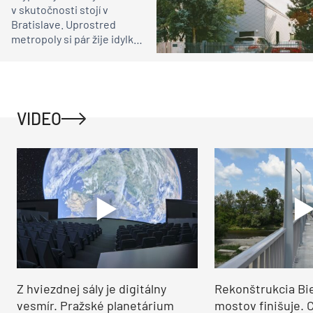
v skutočnosti stojí v
Bratislave. Uprostred
metropoly si pár žije idylku
ako na vidieku
VIDEO
Z hviezdnej sály je digitálny
Rekonštrukcia Bi
vesmír. Pražské planetárium
mostov finišuje. 