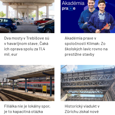
Dva mosty v Trebišove sú
Akadémia praxe v
v havarijnom stave. Čaká
spoločnosti Klimak: Zo
ich oprava spolu za 11,4
školských lavíc rovno na
mil. eur
prestížne stavby
Filiálka nie je lokálny spor,
Historický viadukt v
je to kapacitná otázka
Zürichu získal nové