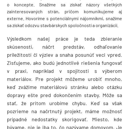
o koncepte. Snažíme sa získať názory všetkých
zainteresovaných strán, pričom komunikujeme aj
externe. Hovoríme s potenciálnymi nájomníkmi, snažíme
sa získať odozvu stavbárskych spoločností a organizácií.
Výsledkom našej práce je teda zbieranie
skúseností, náčrt predstáv, odhaľovanie
príležitostí či výziev a snaha posunúť veci vpred.
Zisťujeme, ako budú jednotlivé riešenia fungovať
v praxi, napríklad v spojitosti s výberom
materiálov. Pre projekt môžeme urobiť mnoho,
keď zvážime materiálovú stránku alebo otázku
dopravy ešte pred dokončením stavby. Môže sa
stať, že pritom urobíme chybu. Keď sa však
pozrieme na načrtnutý projekt, máme možnosť
prípadné nedostatky skorigovať. Miesto, kde
bývame, nie je iba to, čo nazývame domovom. Je