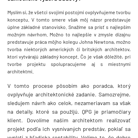
Myslím si, že všetci svojimi postojmi ovplyvňujeme tvorbu
konceptu. V tomto smere však môj názor predstavuje
úplne základné stanovisko. Snažíme sa prísť s najlepším
možným návrhom. Možno to najlepšie v zmysle dizajnu
predstavuje práca môjho kolegu Johna Newtona, možno
tvorba niektorých amerických či britských architektov,
ktorí vytvárajú základný koncept. Čo je však dôležité, pri
tvorbe projektu spolupracujeme aj s miestnymi
architektmi.
V tomto procese pôsobím ako poradca, ktorý
ovplyvňuje architektonické zadanie. Samozrejme,
sledujem návrh ako celok, nezameriavam sa však
na detaily, ktoré sa použijú. QPG je priamočiary
klient. Dovolíme našim architektom realizovať
projekt podľa ich vysnívaných predstáv, pokiaľ sa
vyplatí z hľadiska rentability. Volíme to, čo dobre