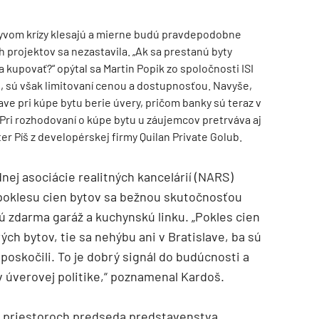
plyvom krízy klesajú a mierne budú pravdepodobne
ch projektov sa nezastavila. „Ak sa prestanú byty
a kupovať?“ opýtal sa Martin Popik zo spoločnosti ISI
u, sú však limitovaní cenou a dostupnosťou. Navyše,
lave pri kúpe bytu berie úvery, pričom banky sú teraz v
Pri rozhodovaní o kúpe bytu u záujemcov pretrváva aj
er Píš z developérskej firmy Quilan Private Golub.
TZB HAUSTECHNIK 3/2026
ej asociácie realitných kancelárií (NARS)
poklesu cien bytov sa bežnou skutočnosťou
ú zdarma garáž a kuchynskú linku. „Pokles cien
rých bytov, tie sa nehýbu ani v Bratislave, ba sú
 poskočili. To je dobrý signál do budúcnosti a
v úverovej politike,“ poznamenal Kardoš.
h priestoroch predseda predstavenstva