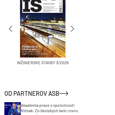
INŽINIERSKE STAVBY 3/2026
ASB
OD PARTNEROV ASB
Akadémia praxe v spoločnosti
Klimak: Zo školských lavíc rovno