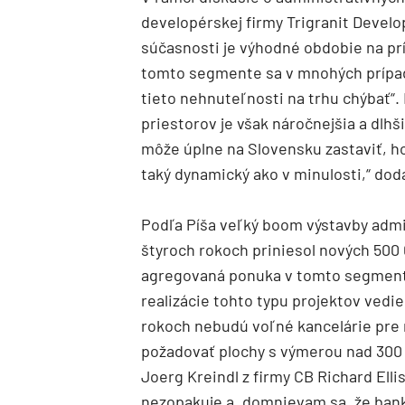
developérskej firmy Trigranit Develo
súčasnosti je výhodné obdobie na pr
tomto segmente sa v mnohých prípado
tieto nehnuteľnosti na trhu chýbať“.
priestorov je však náročnejšia a dlhš
môže úplne na Slovensku zastaviť, h
taký dynamický ako v minulosti,“ doda
Podľa Píša veľký boom výstavby admi
štyroch rokoch priniesol nových 500
agregovaná ponuka v tomto segmente 
realizácie tohto typu projektov vedi
rokoch nebudú voľné kancelárie pre 
požadovať plochy s výmerou nad 300
Joerg Kreindl z firmy CB Richard Elli
nezopakuje a „domnievam sa, že bank