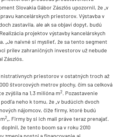
pment Slovakia Gábor Zászlós upozornil, že „v
ípravu kancelárskych priestorov. Výstavba v
ch zastavila, ale ak sa objaví dopyt, budú
 Realizácia projektov výstavby kancelárskych
ia. „Je naivné si myslieť, že sa tento segment
oci prílev zahraničných investorov už nebude
l Zászlós.
nistratívnych priestorov v ostatných troch až
 000 štvorcových metrov plochy, čím sa celková
2
zvýšila na 1,3 milióna m
. Pozastavenie
e podľa neho k tomu, že „v budúcich dvoch
nových nájomcov, čiže firmy, ktoré budú
2
 m
„. Firmy by si ich mali práve teraz prenajať.
s doplnil, že tento boom sa v roku 2010
y zmenia postoj a financovanie aj