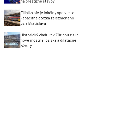
na prestížne stavby
Filiálka nie je lokálny spor, je to
kapacitná otázka železničného
uzla Bratislava
Historický viadukt v Zürichu získal
nové mostné ložiská a dilatačné
závery