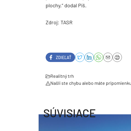
plochy,“ dodal Píš.
Zdroj: TASR
ZDIEĽAŤ
Realitný trh
Našli ste chybu alebo máte pripomienk
SÚVISIACE