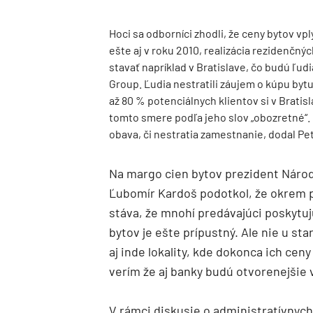
Hoci sa odborníci zhodli, že ceny bytov v
ešte aj v roku 2010, realizácia rezidenčný
stavať napríklad v Bratislave, čo budú ľudi
Group. Ľudia nestratili záujem o kúpu byt
až 80 % potenciálnych klientov si v Bratis
tomto smere podľa jeho slov „obozretné“. 
obava, či nestratia zamestnanie, dodal Pet
Na margo cien bytov prezident Národn
Ľubomír Kardoš podotkol, že okrem 
stáva, že mnohí predávajúci poskytuj
bytov je ešte prípustný. Ale nie u sta
aj inde lokality, kde dokonca ich ceny
verím že aj banky budú otvorenejšie 
V rámci diskusie o administratívnyc