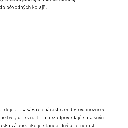
do pôvodných koľají“.
liduje a očakáva sa nárast cien bytov, možno v
ľné byty dnes na trhu nezodpovedajú súčasným
ošku väčšie, ako je štandardný priemer ich