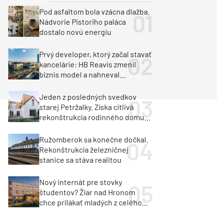
y
Klimatizácia a vetranie
Pod asfaltom bola vzácna dlažba.
urz Milan Murcka
Nádvorie Pistoriho paláca
dostalo novú energiu
Prvý developer, ktorý začal stavať
kancelárie: HB Reavis zmenil
biznis model a nahneval
investorov
Jeden z posledných svedkov
starej Petržalky. Získa citlivá
rekonštrukcia rodinného domu
cenu za architektúru?
Ružomberok sa konečne dočkal.
Rekonštrukcia železničnej
stanice sa stáva realitou
Nový internát pre stovky
študentov? Žiar nad Hronom
chce prilákať mladých z celého
regiónu