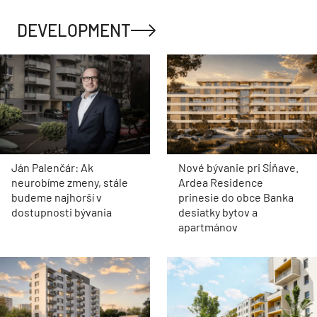
DEVELOPMENT
Ján Palenčár: Ak
Nové bývanie pri Sĺňave.
neurobíme zmeny, stále
Ardea Residence
budeme najhorší v
prinesie do obce Banka
dostupnosti bývania
desiatky bytov a
apartmánov