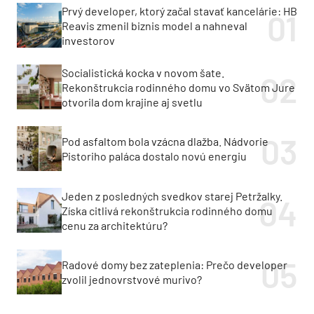
Prvý developer, ktorý začal stavať kancelárie: HB
Reavis zmenil biznis model a nahneval
investorov
Socialistická kocka v novom šate.
Rekonštrukcia rodinného domu vo Svätom Jure
otvorila dom krajine aj svetlu
Pod asfaltom bola vzácna dlažba. Nádvorie
Pistoriho paláca dostalo novú energiu
Jeden z posledných svedkov starej Petržalky.
Získa citlivá rekonštrukcia rodinného domu
cenu za architektúru?
Radové domy bez zateplenia: Prečo developer
zvolil jednovrstvové murivo?