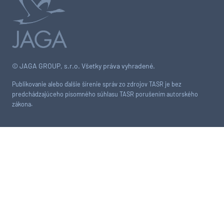
© JAGA GROUP, s.r.o. Všetky práva vyhradené.
Publikovanie alebo ďalšie šírenie správ zo zdrojov TASR je bez
predchádzajúceho písomného súhlasu TASR porušením autorského
zákona.