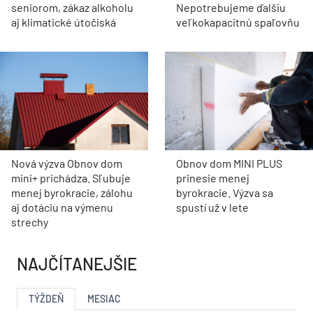
seniorom, zákaz alkoholu
Nepotrebujeme ďalšiu
aj klimatické útočiská
veľkokapacitnú spaľovňu
Nová výzva Obnov dom
Obnov dom MINI PLUS
mini+ prichádza. Sľubuje
prinesie menej
menej byrokracie, zálohu
byrokracie. Výzva sa
aj dotáciu na výmenu
spustí už v lete
strechy
NAJČÍTANEJŠIE
TÝŽDEŇ
MESIAC