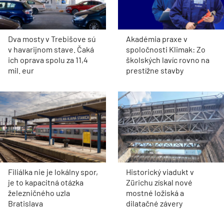
Dva mosty v Trebišove sú
Akadémia praxe v
v havarijnom stave. Čaká
spoločnosti Klimak: Zo
ich oprava spolu za 11,4
školských lavíc rovno na
mil. eur
prestížne stavby
Filiálka nie je lokálny spor,
Historický viadukt v
je to kapacitná otázka
Zürichu získal nové
železničného uzla
mostné ložiská a
Bratislava
dilatačné závery