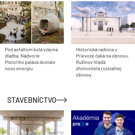
Pod asfaltom bola vzácna
Historická radnica v
dlažba. Nádvorie
Prievoze čaká na obnovu.
Pistoriho paláca dostalo
Ružinov hľadá
novú energiu
zhotoviteľa rozsiahlej
obnovy
STAVEBNÍCTVO