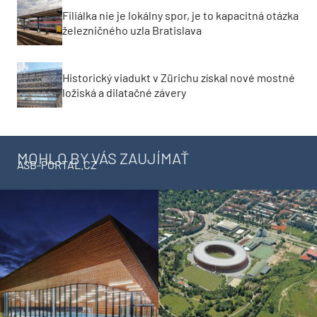
Filiálka nie je lokálny spor, je to kapacitná otázka
železničného uzla Bratislava
Historický viadukt v Zürichu získal nové mostné
ložiská a dilatačné závery
MOHLO BY VÁS ZAUJÍMAŤ
ASB-PORTAL.CZ