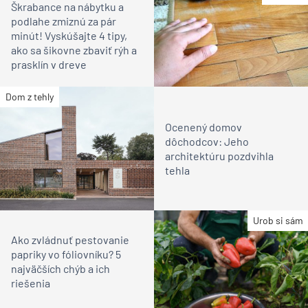
Škrabance na nábytku a
podlahe zmiznú za pár
minút! Vyskúšajte 4 tipy,
ako sa šikovne zbaviť rýh a
prasklín v dreve
Dom z tehly
Ocenený domov
dôchodcov: Jeho
architektúru pozdvihla
tehla
Urob si sám
Ako zvládnuť pestovanie
papriky vo fóliovníku? 5
najväčších chýb a ich
riešenia