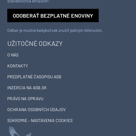
stavebníctva emailom:
ODOBERAŤ BEZPLATNÉ ENOVINY
Odber je možné kedykoľvek zrušiť jedným kliknutím.
UŽITOČNÉ ODKAZY
O NÁS
KONTAKTY
PREDPLATNÉ ČASOPISU ASB
INZERCIA NA ASB.SK
PRÁVO NA OPRAVU
OCHRANA OSOBNÝCH ÚDAJOV
SÚKROMIE – NASTAVENIA COOKIES