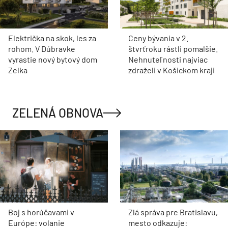
Električka na skok, les za
Ceny bývania v 2.
rohom. V Dúbravke
štvrťroku rástli pomalšie.
vyrastie nový bytový dom
Nehnuteľnosti najviac
Zelka
zdraželi v Košickom kraji
ZELENÁ OBNOVA
Boj s horúčavami v
Zlá správa pre Bratislavu,
Európe: volanie
mesto odkazuje: