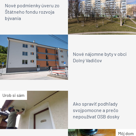
Nové podmienky úveru zo
Štátneho fondu rozvoja
bývania
Nové nájomne byty v obci
Dolný Vadičov
Urob si sám
Ako spraviť podhľady
svojpomocne a prečo
nepoužívať OSB dosky
Môj dom