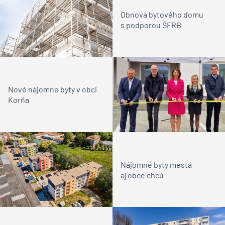
Obnova bytového domu
s podporou ŠFRB
Nové nájomne byty v obci
Korňa
Nájomné byty mestá
aj obce chcú