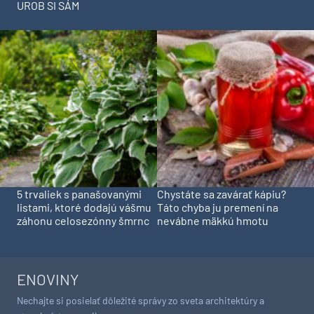
UROB SI SÁM
5 trvaliek s panašovanými
Chystáte sa zavárať kápiu?
listami, ktoré dodajú vášmu
Táto chyba ju premení na
záhonu celosezónny šmrnc
nevábne mäkkú hmotu
ENOVINY
Nechajte si posielať dôležité správy zo sveta architektúry a