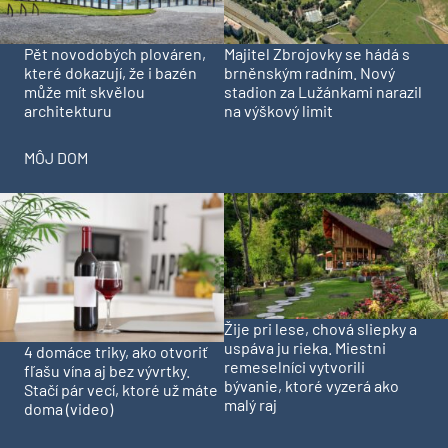
Pět novodobých plováren,
Majitel Zbrojovky se hádá s
které dokazují, že i bazén
brněnským radním. Nový
může mít skvělou
stadion za Lužánkami narazil
architekturu
na výškový limit
MÔJ DOM
Žije pri lese, chová sliepky a
uspáva ju rieka. Miestni
4 domáce triky, ako otvoriť
remeselníci vytvorili
fľašu vína aj bez vývrtky.
bývanie, ktoré vyzerá ako
Stačí pár vecí, ktoré už máte
malý raj
doma (video)