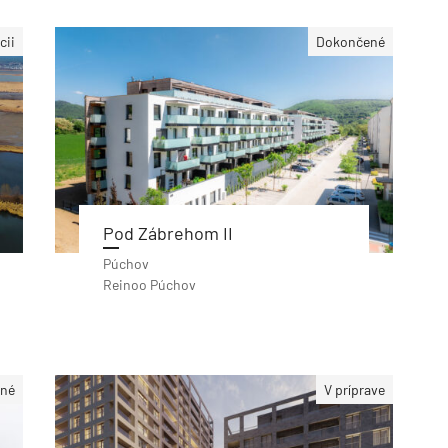
cii
Dokončené
Pod Zábrehom II
Púchov
Reinoo Púchov
né
V príprave