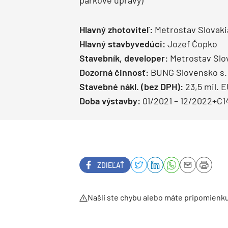
parkové úpravy)
Hlavný zhotoviteľ:
Metrostav Slovakia
Hlavný stavbyvedúci:
Jozef Čopko
Stavebník, developer:
Metrostav Slova
Dozorná činnosť:
BUNG Slovensko s. r
Stavebné nákl. (bez DPH):
23,5 mil. 
Doba výstavby:
01/2021 – 12/2022+C1
ZDIEĽAŤ
Našli ste chybu alebo máte pripomienk