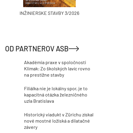
INŽINIERSKE STAVBY 3/2026
ASB
OD PARTNEROV ASB
Akadémia praxe v spoločnosti
Klimak: Zo školských lavíc rovno
na prestížne stavby
Filiálka nie je lokálny spor, je to
kapacitná otázka železničného
uzla Bratislava
Historický viadukt v Zürichu získal
nové mostné ložiská a dilatačné
závery