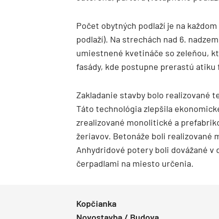
Počet obytných podlaží je na každo
podlaží). Na strechách nad 6. nadze
umiestnené kvetináče so zeleňou, kt
fasády, kde postupne prerastú atiku 
Zakladanie stavby bolo realizované t
Táto technológia zlepšila ekonomické
zrealizované monolitické a prefabri
žeriavov. Betonáže boli realizované
Anhydridové potery boli dovážané v
čerpadlami na miesto určenia.
Kopčianka
Novostavba / Budova