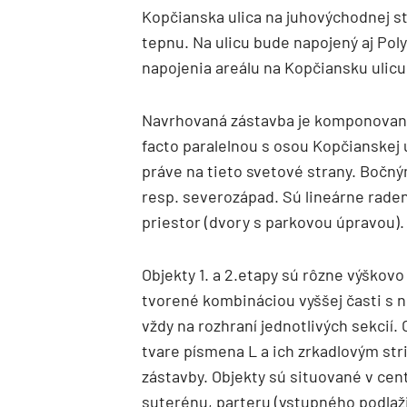
Kopčianska ulica na juhovýchodnej 
tepnu. Na ulicu bude napojený aj Po
napojenia areálu na Kopčiansku ulicu
Navrhovaná zástavba je komponovaná 
facto paralelnou s osou Kopčianskej 
práve na tieto svetové strany. Bočn
resp. severozápad. Sú lineárne raden
priestor (dvory s parkovou úpravou).
Objekty 1. a 2.etapy sú rôzne výškov
tvorené kombináciou vyššej časti s 
vždy na rozhraní jednotlivých sekcií.
tvare písmena L a ich zrkadlovým str
zástavby. Objekty sú situované v cen
suterénu, parteru (vstupného podlažia