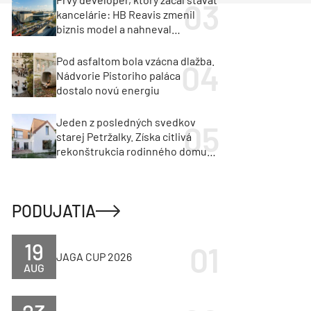
kancelárie: HB Reavis zmenil
biznis model a nahneval
investorov
Pod asfaltom bola vzácna dlažba.
Nádvorie Pistoriho paláca
dostalo novú energiu
Jeden z posledných svedkov
starej Petržalky. Získa citlivá
rekonštrukcia rodinného domu
cenu za architektúru?
PODUJATIA
19
JAGA CUP 2026
AUG