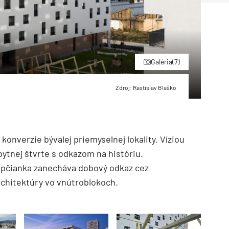
Galéria
(7)
Zdroj: Rastislav Blaško
konverzie bývalej priemyselnej lokality. Víziou
bytnej štvrte s odkazom na históriu.
opčianka zanecháva dobový odkaz cez
rchitektúry vo vnútroblokoch.