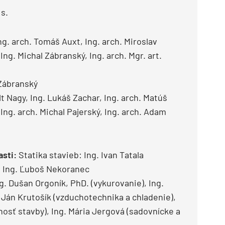
 s.
ng. arch. Tomáš Auxt, Ing. arch. Miroslav
ng. Michal Zábranský, Ing. arch. Mgr. art.
 Zábranský
lt Nagy, Ing. Lukáš Zachar, Ing. arch. Matúš
 Ing. arch. Michal Pajerský, Ing. arch. Adam
asti:
Statika stavieb: Ing. Ivan Tatala
:
Ing. Ľuboš Nekoranec
g. Dušan Orgoník, PhD. (vykurovanie), Ing.
 Ján Krutošík (vzduchotechnika a chladenie),
osť stavby), Ing. Mária Jergová (sadovnícke a