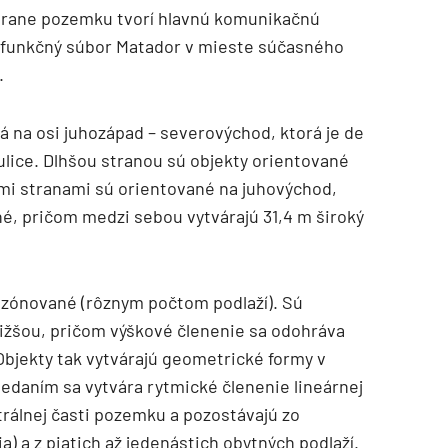
strane pozemku tvorí hlavnú komunikačnú
TZB HAUSTECHNIK 3/2026
lyfunkčný súbor Matador v mieste súčasného
.
na osi juhozápad – severovýchod, ktorá je de
ulice. Dlhšou stranou sú objekty orientované
ými stranami sú orientované na juhovýchod,
é, pričom medzi sebou vytvárajú 31,4 m široký
o zónované (rôznym počtom podlaží). Sú
nižšou, pričom výškové členenie sa odohráva
 Objekty tak vytvárajú geometrické formy v
iedaním sa vytvára rytmické členenie lineárnej
trálnej časti pozemku a pozostávajú zo
) a z piatich až jedenástich obytných podlaží.