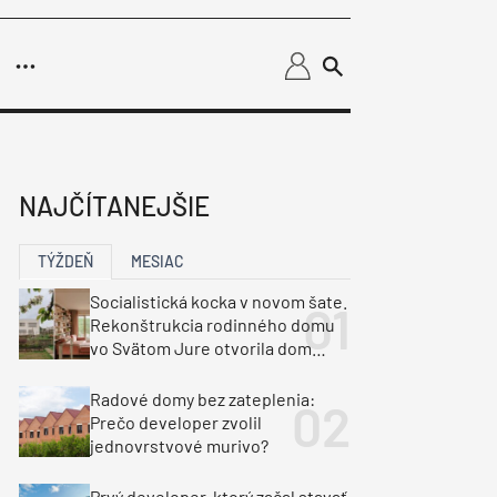
užby
dnikanie
loperov
NAJČÍTANEJŠIE
y
riadenia budov
t Summit
troinštalácie
Vykurovanie
TÝŽDEŇ
MESIAC
EEN
Fotovoltika
Chladenie
y
Klimatizácia a vetranie
Socialistická kocka v novom šate.
urz Milan Murcka
Rekonštrukcia rodinného domu
vo Svätom Jure otvorila dom
krajine aj svetlu
Radové domy bez zateplenia:
Prečo developer zvolil
jednovrstvové murivo?
Prvý developer, ktorý začal stavať