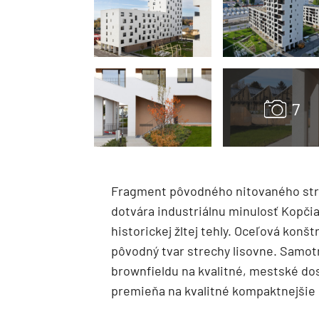
Fragment pôvodného nitovaného stre
dotvára industriálnu minulosť Kopčia
historickej žltej tehly. Oceľová kon
pôvodný tvar strechy lisovne. Samotné
brownfieldu na kvalitné, mestské do
premieňa na kvalitné kompaktnejšie