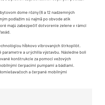
m bytovom dome rôzny (6 a 12 nadzemných
mným podlažím sú najmä po obvode atík
oré majú zabezpečiť dotvorenie zelene v rámci
fasád.
echnológiou hĺbkovo vibrovaných štrkopilót.
 parametre a urýchlila výstavbu. Následne boli
kované konštrukcie za pomoci vežových
 mobilnými čerpacími pumpami a bádiami.
 domiešavačoch a čerpané mobilnými