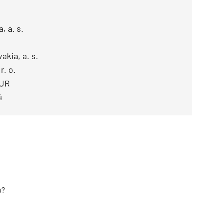
, a. s.
kia, a. s.
. o.
EUR
4
u?