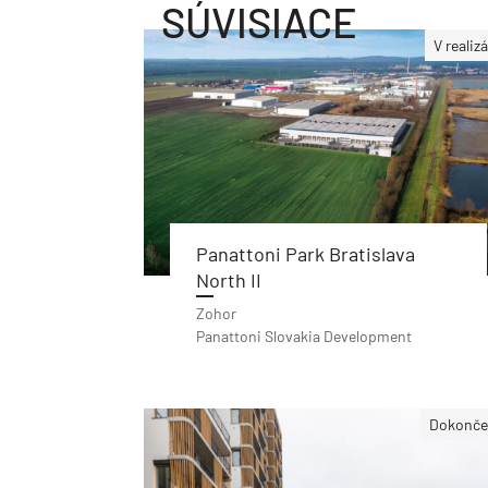
SÚVISIACE
V realizá
Panattoni Park Bratislava
North II
Zohor
Panattoni Slovakia Development
Dokonče