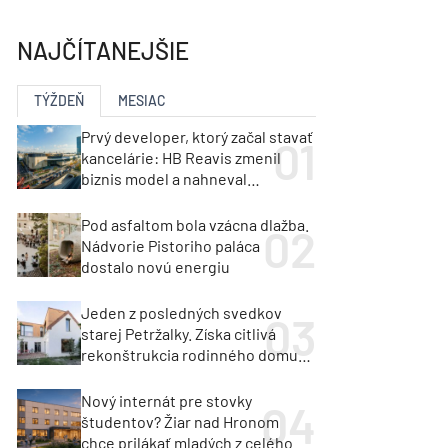
y
Klimatizácia a vetranie
urz Milan Murcka
NAJČÍTANEJŠIE
TÝŽDEŇ
MESIAC
Prvý developer, ktorý začal stavať
kancelárie: HB Reavis zmenil
biznis model a nahneval
investorov
Pod asfaltom bola vzácna dlažba.
Nádvorie Pistoriho paláca
dostalo novú energiu
Jeden z posledných svedkov
starej Petržalky. Získa citlivá
rekonštrukcia rodinného domu
cenu za architektúru?
Nový internát pre stovky
študentov? Žiar nad Hronom
chce prilákať mladých z celého