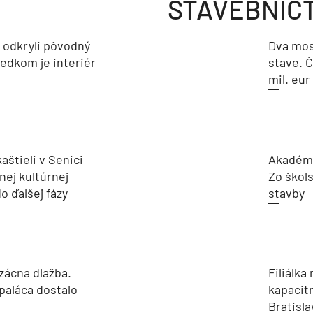
STAVEBNÍC
a odkryli pôvodný
Dva mos
ledkom je interiér
stave. Č
mil. eur
aštieli v Senici
Akadémi
nej kultúrnej
Zo škols
o ďalšej fázy
stavby
zácna dlažba.
Filiálka 
paláca dostalo
kapacit
Bratisla