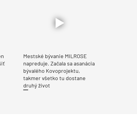
en
Mestské bývanie MILROSE
šiť
napreduje. Začala sa asanácia
bývalého Kovoprojektu,
takmer všetko tu dostane
druhý život