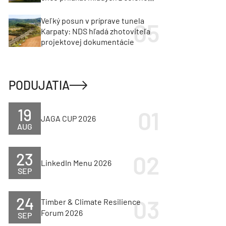
regiónu
Veľký posun v príprave tunela
Karpaty: NDS hľadá zhotoviteľa
projektovej dokumentácie
PODUJATIA
19
JAGA CUP 2026
AUG
23
LinkedIn Menu 2026
SEP
24
Timber & Climate Resilience
Forum 2026
SEP