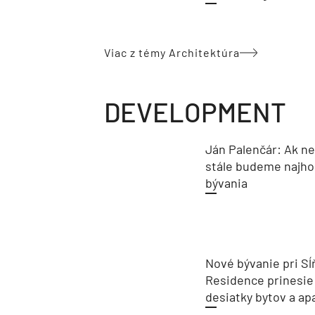
Viac z témy Architektúra
DEVELOPMENT
Ján Palenčár: Ak n
stále budeme najho
bývania
Nové bývanie pri Sĺ
Residence prinesie
desiatky bytov a a