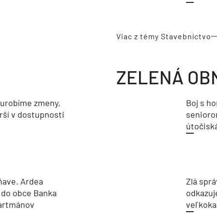
Viac z témy Stavebníctvo
ZELENÁ OB
eurobíme zmeny,
Boj s h
rší v dostupnosti
seniorom
útočisk
ňave. Ardea
Zlá sprá
 do obce Banka
odkazuj
partmánov
veľkoka