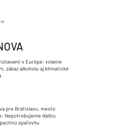
NOVA
orúčavami v Európe: volanie
, zákaz alkoholu aj klimatické
á
va pre Bratislavu, mesto
e: Nepotrebujeme ďalšiu
pacitnú spaľovňu