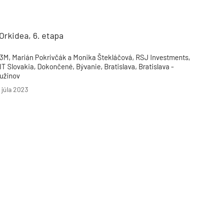
Inžinierske siete
Solárne kolektor
Interiérový dizajn
Bonusy Klubu ASB
Urbanizmus
Manažérsky k
Stavebná technika
rkidea, 6. etapa
3M, Marián Pokrivčák a Monika Štekláčová, RSJ Investments,
IT Slovakia, Dokončené, Bývanie, Bratislava, Bratislava -
užinov
. júla 2023