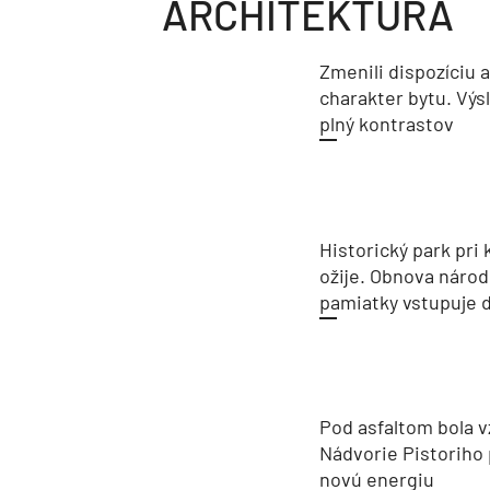
ARCHITEKTÚRA
Zmenili dispozíciu 
charakter bytu. Výs
plný kontrastov
Historický park pri k
ožije. Obnova národ
pamiatky vstupuje d
Pod asfaltom bola v
Nádvorie Pistoriho 
novú energiu