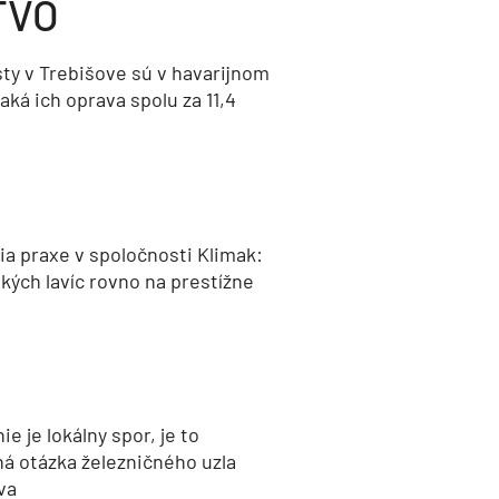
TVO
ty v Trebišove sú v havarijnom
aká ich oprava spolu za 11,4
a praxe v spoločnosti Klimak:
kých lavíc rovno na prestížne
nie je lokálny spor, je to
ná otázka železničného uzla
va