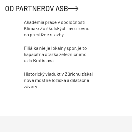
OD PARTNEROV ASB
Akadémia praxe v spoločnosti
Klimak: Zo školských lavíc rovno
na prestížne stavby
Filiálka nie je lokálny spor, je to
kapacitná otázka železničného
uzla Bratislava
Historický viadukt v Zürichu získal
nové mostné ložiská a dilatačné
závery