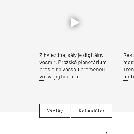
Z hviezdnej sály je digitálny
Reko
vesmír. Pražské planetárium
most
prešlo najväčšou premenou
Tren
vo svojej histórii
moto
Všetky
Kolaudátor