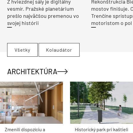
Z hviezdnej sály je digitálny
Rekonštrukcia Bi
vesmír. Pražské planetárium
mostov finišuje. 
prešlo najväčšou premenou vo
Trenčíne sprístup
svojej histórii
motoristom o pol 
Všetky
Kolaudátor
ARCHITEKTÚRA
Zmenili dispozíciu a
Historický park pri kaštieli