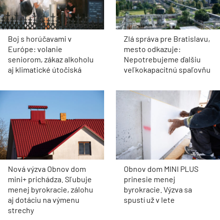
Boj s horúčavami v
Zlá správa pre Bratislavu,
Európe: volanie
mesto odkazuje:
seniorom, zákaz alkoholu
Nepotrebujeme ďalšiu
aj klimatické útočiská
veľkokapacitnú spaľovňu
Nová výzva Obnov dom
Obnov dom MINI PLUS
mini+ prichádza. Sľubuje
prinesie menej
menej byrokracie, zálohu
byrokracie. Výzva sa
aj dotáciu na výmenu
spustí už v lete
strechy