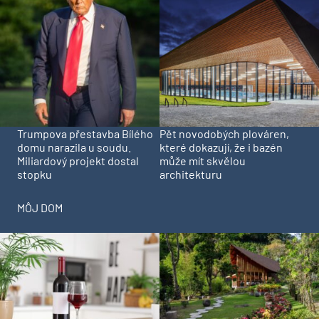
Trumpova přestavba Bílého
Pět novodobých plováren,
domu narazila u soudu.
které dokazují, že i bazén
Miliardový projekt dostal
může mít skvělou
stopku
architekturu
MÔJ DOM