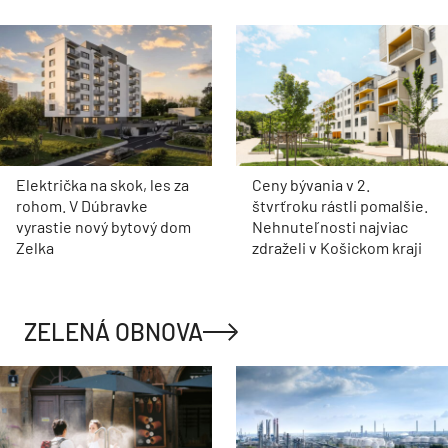
Električka na skok, les za
Ceny bývania v 2.
rohom. V Dúbravke
štvrťroku rástli pomalšie.
vyrastie nový bytový dom
Nehnuteľnosti najviac
Zelka
zdraželi v Košickom kraji
ZELENÁ OBNOVA