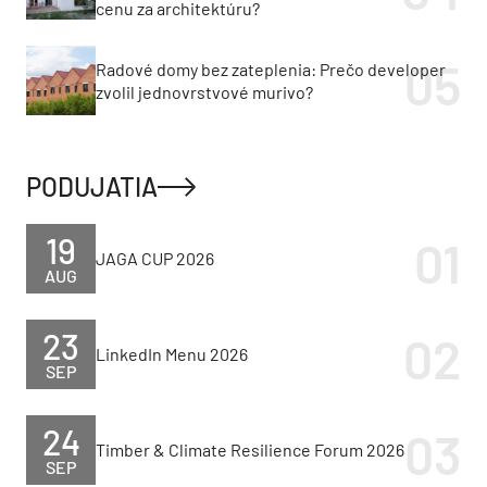
cenu za architektúru?
Radové domy bez zateplenia: Prečo developer
zvolil jednovrstvové murivo?
PODUJATIA
19
JAGA CUP 2026
AUG
23
LinkedIn Menu 2026
SEP
24
Timber & Climate Resilience Forum 2026
SEP