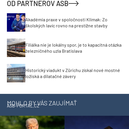
OD PARTNEROV ASB
Akadémia praxe v spoločnosti Klimak: Zo
školských lavíc rovno na prestížne stavby
Filiálka nie je lokálny spor, je to kapacitná otázka
železničného uzla Bratislava
Historický viadukt v Zürichu získal nové mostné
ložiská a dilatačné závery
MOHLO BY VÁS ZAUJÍMAŤ
ASB-PORTAL.CZ