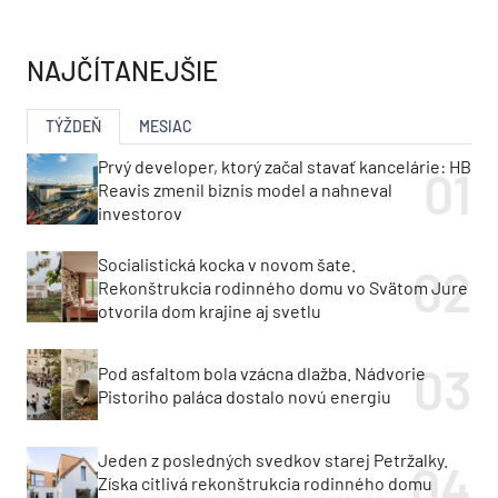
NAJČÍTANEJŠIE
TÝŽDEŇ
MESIAC
Prvý developer, ktorý začal stavať kancelárie: HB
Reavis zmenil biznis model a nahneval
investorov
Socialistická kocka v novom šate.
Rekonštrukcia rodinného domu vo Svätom Jure
otvorila dom krajine aj svetlu
Pod asfaltom bola vzácna dlažba. Nádvorie
Pistoriho paláca dostalo novú energiu
Jeden z posledných svedkov starej Petržalky.
Získa citlivá rekonštrukcia rodinného domu