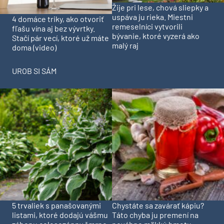
Žije pri lese, chová sliepky a
uspáva ju rieka. Miestni
4 domáce triky, ako otvoriť
remeselníci vytvorili
fľašu vína aj bez vývrtky.
bývanie, ktoré vyzerá ako
Stačí pár vecí, ktoré už máte
malý raj
doma (video)
UROB SI SÁM
5 trvaliek s panašovanými
Chystáte sa zavárať kápiu?
listami, ktoré dodajú vášmu
Táto chyba ju premení na