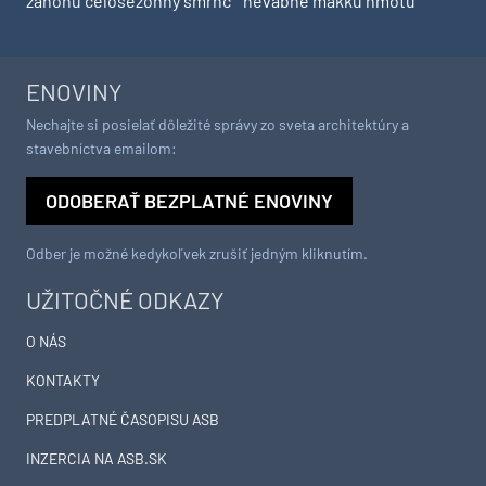
záhonu celosezónny šmrnc
nevábne mäkkú hmotu
ENOVINY
Nechajte si posielať dôležité správy zo sveta architektúry a
stavebníctva emailom:
ODOBERAŤ BEZPLATNÉ ENOVINY
Odber je možné kedykoľvek zrušiť jedným kliknutím.
UŽITOČNÉ ODKAZY
O NÁS
KONTAKTY
PREDPLATNÉ ČASOPISU ASB
INZERCIA NA ASB.SK