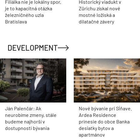
Filiálka nie je lokálny spor,
Historický viadukt v
je to kapacitná otázka
Zürichu získal nové
železničného uzla
mostné ložiská a
Bratislava
dilatačné závery
DEVELOPMENT
Ján Palenčár: Ak
Nové bývanie pri Sĺňave.
neurobíme zmeny, stále
Ardea Residence
budeme najhorší v
prinesie do obce Banka
dostupnosti bývania
desiatky bytov a
apartmánov