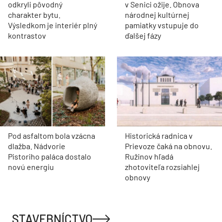
odkryli pôvodný
v Senici ožije. Obnova
charakter bytu.
národnej kultúrnej
Výsledkom je interiér plný
pamiatky vstupuje do
kontrastov
ďalšej fázy
Pod asfaltom bola vzácna
Historická radnica v
dlažba. Nádvorie
Prievoze čaká na obnovu.
Pistoriho paláca dostalo
Ružinov hľadá
novú energiu
zhotoviteľa rozsiahlej
obnovy
STAVEBNÍCTVO