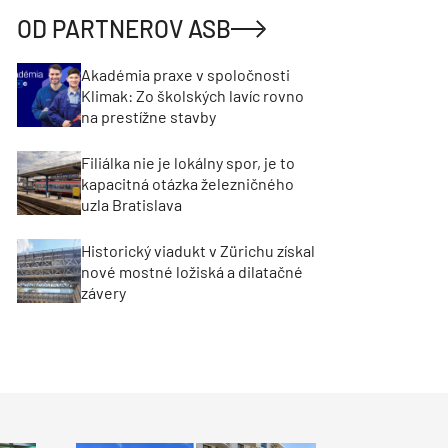
OD PARTNEROV ASB
Akadémia praxe v spoločnosti
Klimak: Zo školských lavíc rovno
na prestížne stavby
Filiálka nie je lokálny spor, je to
kapacitná otázka železničného
uzla Bratislava
Historický viadukt v Zürichu získal
nové mostné ložiská a dilatačné
závery