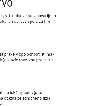
TVO
ty v Trebišove sú v havarijnom
aká ich oprava spolu za 11,4
a praxe v spoločnosti Klimak:
kých lavíc rovno na prestížne
nie je lokálny spor, je to
ná otázka železničného uzla
va