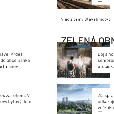
Viac z témy Stavebníctvo
ZELENÁ OB
ňave. Ardea
Boj s h
 do obce Banka
seniorom
partmánov
útočisk
les za rohom. V
Zlá sprá
nový bytový dom
odkazuj
veľkoka