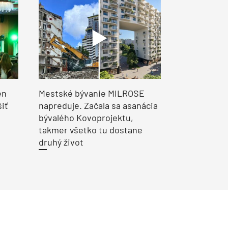
en
Mestské bývanie MILROSE
šiť
napreduje. Začala sa asanácia
bývalého Kovoprojektu,
takmer všetko tu dostane
druhý život