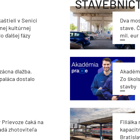
STAVEBNÍC
aštieli v Senici
Dva mos
nej kultúrnej
stave. Č
o ďalšej fázy
mil. eur
zácna dlažba.
Akadémi
paláca dostalo
Zo škols
stavby
v Prievoze čaká na
Filiálka 
adá zhotoviteľa
kapacit
Bratisla