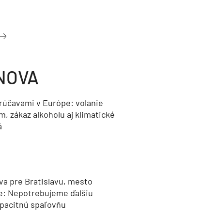
NOVA
orúčavami v Európe: volanie
, zákaz alkoholu aj klimatické
á
va pre Bratislavu, mesto
e: Nepotrebujeme ďalšiu
pacitnú spaľovňu