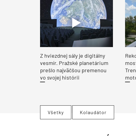
Z hviezdnej sály je digitálny
Reko
vesmír. Pražské planetárium
most
prešlo najväčšou premenou
Tren
vo svojej histórii
moto
Všetky
Kolaudátor