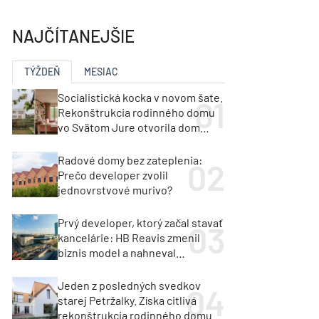
y
Klimatizácia a vetranie
urz Milan Murcka
NAJČÍTANEJŠIE
TÝŽDEŇ
MESIAC
Socialistická kocka v novom šate.
Rekonštrukcia rodinného domu
vo Svätom Jure otvorila dom
krajine aj svetlu
Radové domy bez zateplenia:
Prečo developer zvolil
jednovrstvové murivo?
Prvý developer, ktorý začal stavať
kancelárie: HB Reavis zmenil
biznis model a nahneval
investorov
Jeden z posledných svedkov
starej Petržalky. Získa citlivá
rekonštrukcia rodinného domu