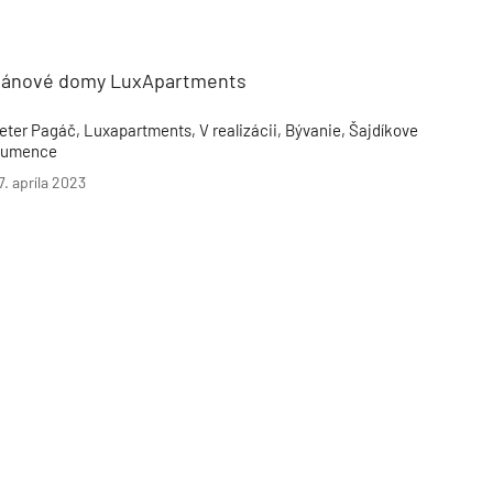
Inžinierske siete
Solárne kolektor
Interiérový dizajn
Bonusy Klubu ASB
Urbanizmus
Manažérsky k
Stavebná technika
ánové domy LuxApartments
eter Pagáč, Luxapartments, V realizácii, Bývanie, Šajdíkove
umence
7. apríla 2023