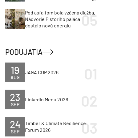
cenu za architektúru?
Pod asfaltom bola vzácna dlažba.
Nádvorie Pistoriho paláca
dostalo novú energiu
PODUJATIA
19
JAGA CUP 2026
AUG
23
LinkedIn Menu 2026
SEP
24
Timber & Climate Resilience
Forum 2026
SEP