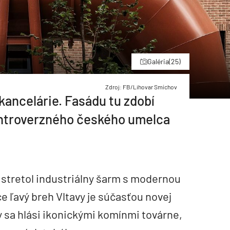
Galéria
(25)
Zdroj: FB/Lihovar Smíchov
 kancelárie. Fasádu tu zdobí
ontroverzného českého umelca
 stretol industriálny šarm s modernou
e ľavý breh Vltavy je súčasťou novej
ky sa hlási ikonickými komínmi továrne,