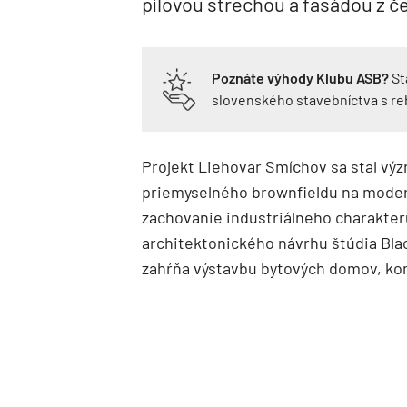
pílovou strechou a fasádou z č
Poznáte výhody Klubu ASB?
St
slovenského stavebníctva s r
Projekt Liehovar Smíchov sa stal v
priemyselného brownfieldu na moder
zachovanie industriálneho charakter
architektonického návrhu štúdia Bla
zahŕňa výstavbu bytových domov, ko