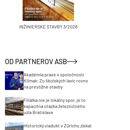
INŽINIERSKE STAVBY 3/2026
ASB
OD PARTNEROV ASB
Akadémia praxe v spoločnosti
Klimak: Zo školských lavíc rovno
na prestížne stavby
Filiálka nie je lokálny spor, je to
kapacitná otázka železničného
uzla Bratislava
Historický viadukt v Zürichu získal