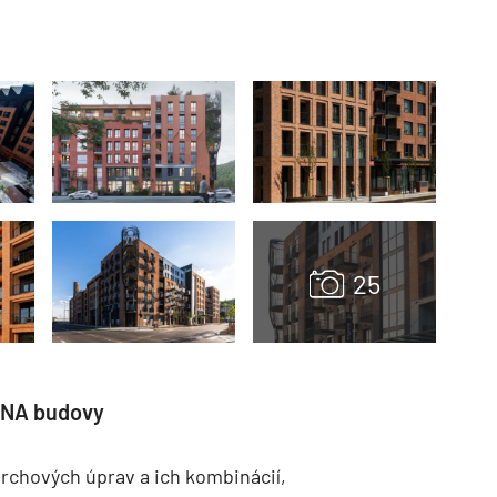
TZB HAUSTECHNIK 3/2026
 DNA budovy
vrchových úprav a ich kombinácií,