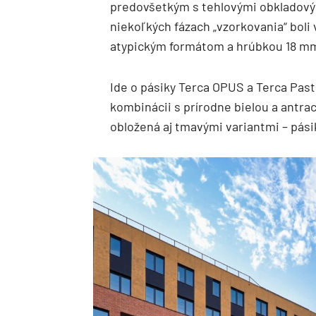
predovšetkým s tehlovými obkladový
niekoľkých fázach „vzorkovania“ boli
atypickým formátom a hrúbkou 18 mm,
Ide o pásiky Terca OPUS a Terca Past
kombinácii s prírodne bielou a antra
obložená aj tmavými variantmi – pási