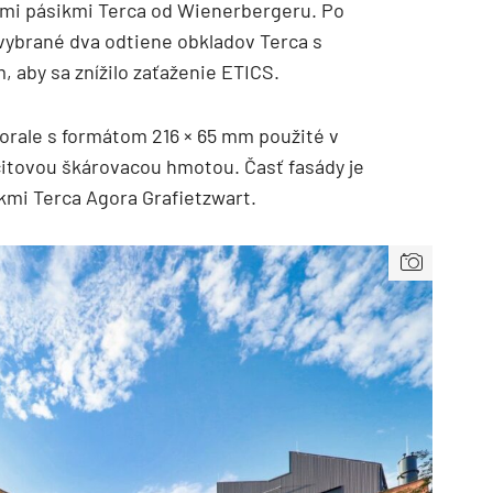
mi pásikmi Terca od Wienerbergeru. Po
 vybrané dva odtiene obkladov Terca s
 aby sa znížilo zaťaženie ETICS.
orale s formátom 216 × 65 mm použité v
citovou škárovacou hmotou. Časť fasády je
kmi Terca Agora Grafietzwart.