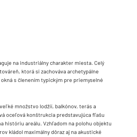
guje na industriálny charakter miesta. Celý
 továreň, ktorá si zachováva archetypálne
a okná s členením typickým pre priemyselné
 veľké množstvo lodžií, balkónov, terás a
vá oceľová konštrukcia predstavujúca fľašu
a históriu areálu. Vzhľadom na polohu objektu
ov kládol maximálny dôraz aj na akustické