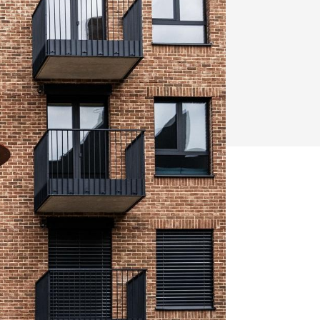
y
Klimatizácia a vetranie
urz Milan Murcka