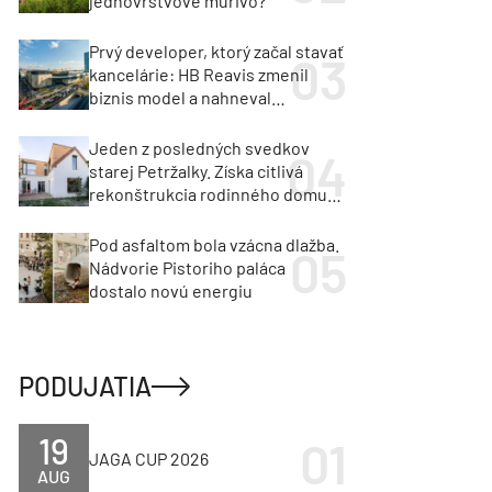
jednovrstvové murivo?
Prvý developer, ktorý začal stavať
kancelárie: HB Reavis zmenil
biznis model a nahneval
investorov
Jeden z posledných svedkov
starej Petržalky. Získa citlivá
rekonštrukcia rodinného domu
cenu za architektúru?
Pod asfaltom bola vzácna dlažba.
Nádvorie Pistoriho paláca
dostalo novú energiu
PODUJATIA
19
JAGA CUP 2026
AUG