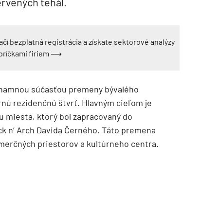
ervených tehál.
ačí bezplatná registrácia a získate sektorové analýzy
ebríčkami firiem ⟶
ýznamnou súčasťou premeny bývalého
nú rezidenčnú štvrť. Hlavným cieľom je
u miesta, ktorý bol zapracovaný do
ck n‘ Arch Davida Černého. Táto premena
merčných priestorov a kultúrneho centra.