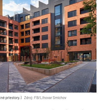
né priestory. |
Zdroj: FB/Lihovar Smíchov