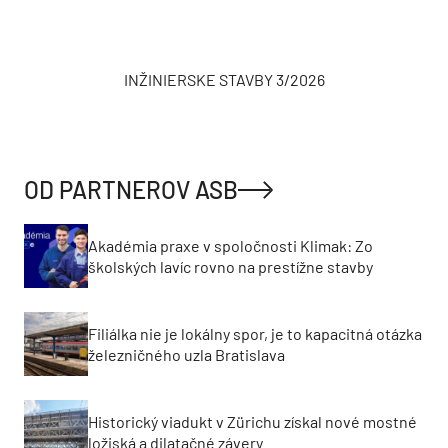
pôvodnej miestnosti zostal
len gauč. Čiastočná
premena domu vo Vrakuni
mu úplne zmenila
atmosféru (video)
Môj dom
7 chýb, ktoré v interiéri kazia dobrý
dojem. Čo robíme pri zariaďovaní zle?
VIDEO