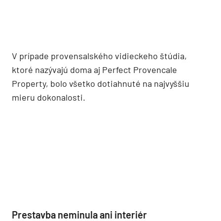
Z neho sú vytvorené napríklad pergoly a mnohé
ďalšie súčasti a doplnky domu i areálu. Tienenie na
pergolách je zhotovené z tkaného vresu tak, aby
čo najdokonalejšie chránilo pred slnkom.