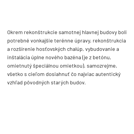
Relax pre 19 ľudí
Rekonštrukciu stavby má na svedomí
architektonické štúdio David Price Design.
Požiadavkou majiteľov bolo vytvoriť zo starého
domu ideálny rekreačný dom, v ktorom môže
prespať celkovo 19 ľudí.