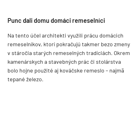
Okrem rekonštrukcie samotnej hlavnej budovy boli
potrebné vonkajšie terénne úpravy, rekonštrukcia
a rozšírenie hosťovských chalúp, vybudovanie a
inštalácia úplne nového bazéna (je z betónu,
omietnutý špeciálnou omietkou), samozrejme,
všetko s cieľom dosiahnuť čo najviac autentický
vzhľad pôvodných starých budov.