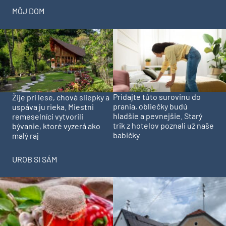
Historický park pri kaštieli
Pod asfaltom bola vzácna
v Senici ožije. Obnova
dlažba. Nádvorie
národnej kultúrnej
Pistoriho paláca dostalo
pamiatky vstupuje do
novú energiu
ďalšej fázy
Historická radnica v
Jeden z posledných
Prievoze čaká na obnovu.
svedkov starej Petržalky.
Ružinov hľadá
Získa citlivá
zhotoviteľa rozsiahlej
rekonštrukcia rodinného