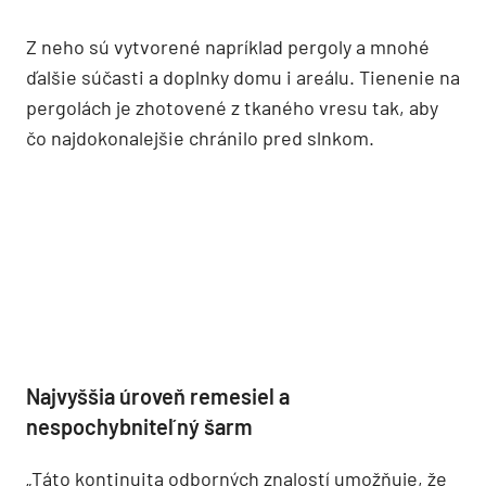
Punc dali domu domáci remeselníci
Na tento účel architekti využili prácu domácich
remeselníkov, ktorí pokračujú takmer bezo zmeny
v stáročia starých remeselných tradíciách. Okrem
kamenárskych a stavebných prác či stolárstva