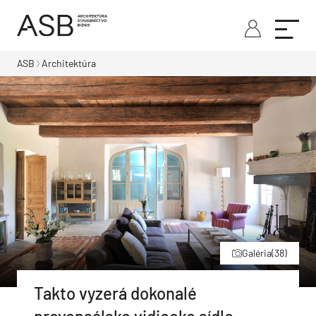
ASB
Architektúra
Galéria
(38)
Takto vyzerá dokonalé