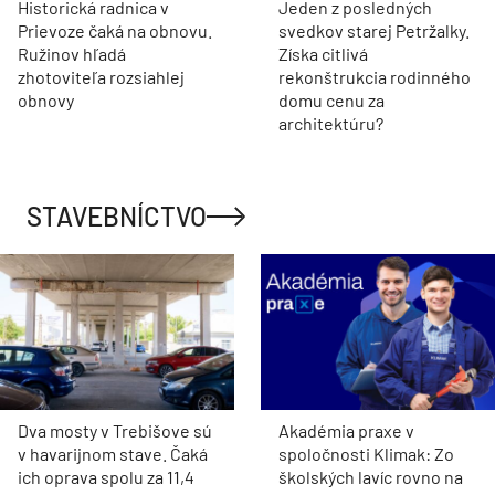
Nový nábytok vytvorený na mieru taktiež pochádza
z dizajnérskej dielne štúdia David Price Design.