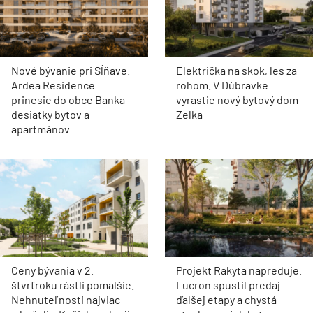
Po prestavbe hlavného domu pokračovali práce na
menších penziónoch v areáli. Tie boli renovované
a rozšírené, aby mohli plne slúžiť hosťom.
K novému bazénu prináleží aj bazénový dom –