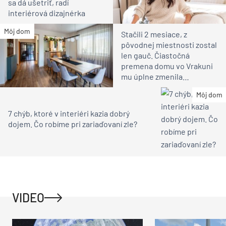
Prestavba neminula ani interiér
Aj v interiéri hlavnej stavby boli nevyhnutné
zmeny. Jednou z požiadaviek majiteľov bolo
vytvorenie veľkej kuchyne z radu menších
miestností, prestavba televíznej miestnosti,
vytvorenie predĺženej dvojitej jedálne s priamym
prechodom do krásneho vonkajšieho prostredia,
postavenie novej pergoly s letným stolovaním.