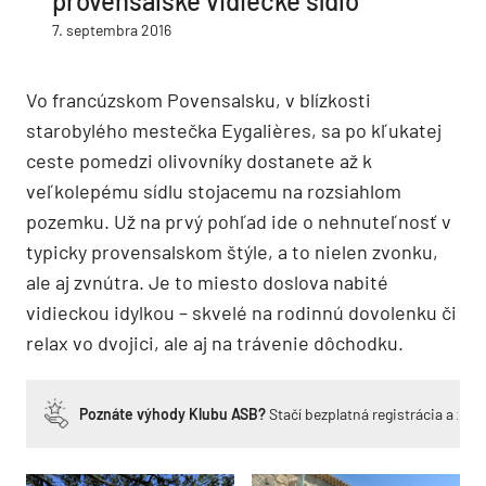
provensálske vidiecke sídlo
7. septembra 2016
Vo francúzskom Povensalsku, v blízkosti
starobylého mestečka Eygalières, sa po kľukatej
ceste pomedzi olivovníky dostanete až k
veľkolepému sídlu stojacemu na rozsiahlom
pozemku. Už na prvý pohľad ide o nehnuteľnosť v
typicky provensalskom štýle, a to nielen zvonku,
ale aj zvnútra. Je to miesto doslova nabité
vidieckou idylkou – skvelé na rodinnú dovolenku či
relax vo dvojici, ale aj na trávenie dôchodku.
Poznáte výhody Klubu ASB?
Stačí bezplatná registrácia a zí