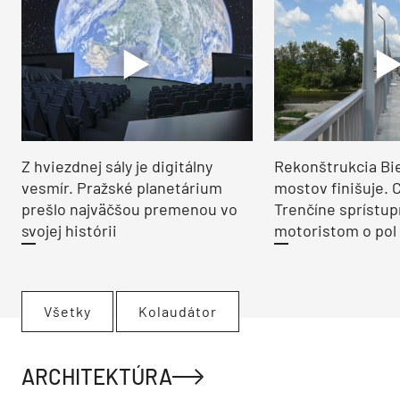
Nevyhnutné bolo prerobenie kúpeľní, aby mali
moderný dizajn. V kuchyni pribudla nová podlaha,
televízna miestnosť v zadnej časti prízemia má
nový strop vyrobený taktiež starým tradičným
spôsobom.