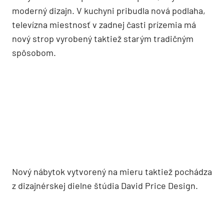
Najvyššia úroveň remesiel a
nespochybniteľný šarm
„Táto kontinuita odborných znalostí umožňuje, že
je použitý napríklad starý spôsob stavania múrov,
ktorý využíva malé množstvo dreva, dlaždice a
kameň presne ako pred stovkami rokov…“
vysvetľuje výhody regiónu a jeho
nespochybniteľný šarm David Price.