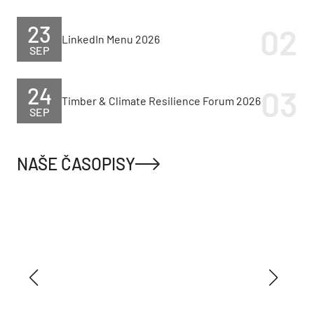
Interiér jogového štúdia v
niekdajšom priemyselnom
objekte dopĺňa tvorba
súčasných umelkýň
Môj dom
Objavili sme pravidlo 2:3
a už vieme, prečo obývačky
od dizajnérov vyzerajú tak
dobre! Takto môžete
použiť aj doma
Môj dom
Máte malý rozpočet?
Investujte hlavne do týchto
štyroch vecí, na ostatných
sa dá ušetriť, radí
interiérová dizajnérka
Môj dom
Stačili 2 mesiace, z