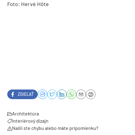
V prípade provensalského vidieckeho štúdia,
ktoré nazývajú doma aj Perfect Provencale
Property, bolo všetko dotiahnuté na najvyššiu
mieru dokonalosti.