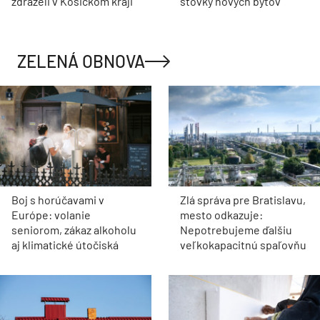
trojstranná budova vytvorená z miestneho
vápenca. Nechýbajú sprchy a toalety pre
oddychujúcich priamo pri bazéne, dokonca tu je i
kuchynský kútik.