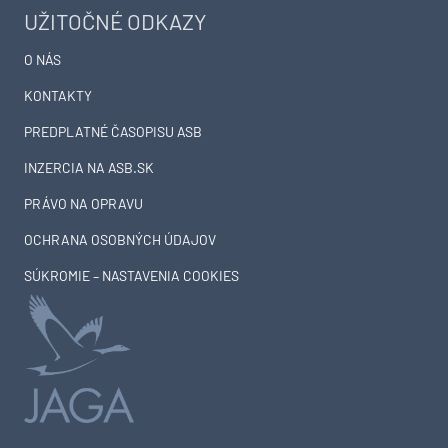
Filiálka nie je lokálny spor,
Historický viadukt v
je to kapacitná otázka
Zürichu získal nové
železničného uzla
mostné ložiská a
Bratislava
dilatačné závery
DEVELOPMENT