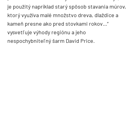
bolo hojne použité aj kováčske remeslo – najmä
tepané železo.