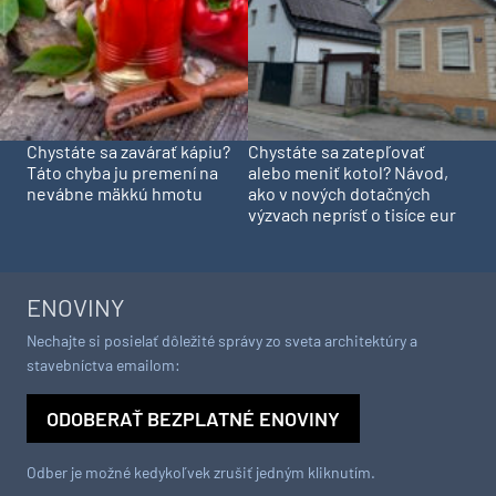
obnovy
domu cenu za
architektúru?
STAVEBNÍCTVO
Dva mosty v Trebišove sú
Akadémia praxe v
v havarijnom stave. Čaká
spoločnosti Klimak: Zo
ich oprava spolu za 11,4
školských lavíc rovno na
mil. eur
prestížne stavby