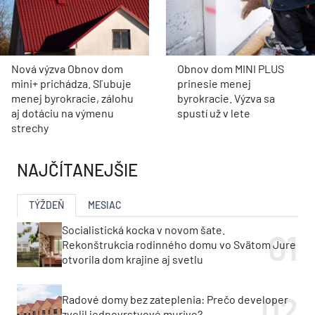
Sabína Zavarská
Zdroj: David Price Design
Foto: Hervé Hôte