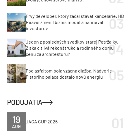
ZDIEĽAŤ
Architektúra
interiérový dizajn
Našli ste chybu alebo máte pripomienku?
Súvisiace