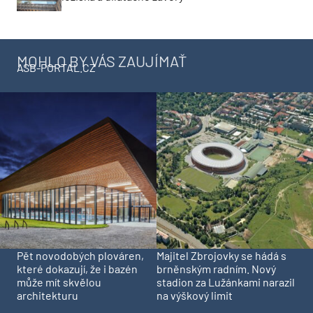
Z hviezdnej sály je digitálny
Rekonštrukcia Bi
vesmír. Pražské planetárium
mostov finišuje. 
prešlo najväčšou premenou vo
Trenčíne sprístup
svojej histórii
motoristom o pol 
Všetky
Kolaudátor
ARCHITEKTÚRA