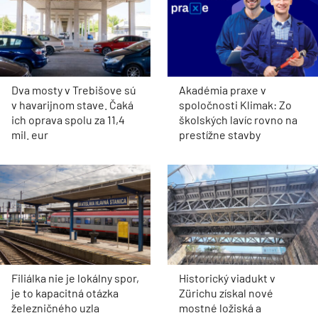
Dva mosty v Trebišove sú
Akadémia praxe v
v havarijnom stave. Čaká
spoločnosti Klimak: Zo
ich oprava spolu za 11,4
školských lavíc rovno na
mil. eur
prestížne stavby
Filiálka nie je lokálny spor,
Historický viadukt v
je to kapacitná otázka
Zürichu získal nové
železničného uzla
mostné ložiská a