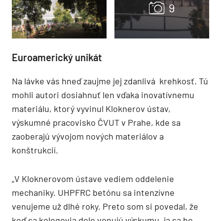
Euroamerický unikát
Na lávke vás hneď zaujme jej zdanlivá krehkosť. Tú
mohli autori dosiahnuť len vďaka inovatívnemu
materiálu, ktorý vyvinul Kloknerov ústav,
výskumné pracovisko ČVUT v Prahe, kde sa
zaoberajú vývojom nových materiálov a
konštrukcií.
„V Kloknerovom ústave vediem oddelenie
mechaniky. UHPFRC betónu sa intenzívne
venujeme už dlhé roky. Preto som si povedal, že
keď sa kolegovia dole venujú výskumu, ja sa ho