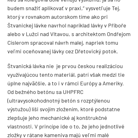
budem snažiť aplikovať v praxi,“ vysvetľuje Tej,
ktorý v rovnakom autorskom tíme ako pri
Štvanickej lávke navrhol napríklad lávky v Příboře
alebo v Lužci nad Vltavou, s architektom Ondřejom
Císlerom spracoval návrh malej, napriek tomu
veľmi oceňovanej lávky cez Dřetovický potok.
Štvanická lávka nie je prvou českou realizáciou
využívajúcou tento materiál, patrí však medzi tie
úplne najväčšie, a to i v rámci Európy a Ameriky.
Od bežného betónu sa UHPFRC
(ultravysokohodnotný betón s rozptýlenou
výstužou) líši svojím zložením, ktoré podstatne
zlepšuje jeho mechanické aj konštrukčné
vlastnosti. V princípe ide o to, že jeho jednotlivé
zložky v rátane kameniva majú veľmi malé