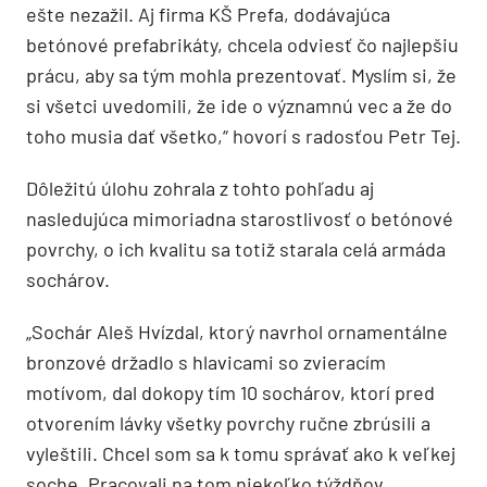
ešte nezažil. Aj firma KŠ Prefa, dodávajúca
betónové prefabrikáty, chcela odviesť čo najlepšiu
prácu, aby sa tým mohla prezentovať. Myslím si, že
si všetci uvedomili, že ide o významnú vec a že do
toho musia dať všetko,“ hovorí s radosťou Petr Tej.
Dôležitú úlohu zohrala z tohto pohľadu aj
nasledujúca mimoriadna starostlivosť o betónové
povrchy, o ich kvalitu sa totiž starala celá armáda
sochárov.
„Sochár Aleš Hvízdal, ktorý navrhol ornamentálne
bronzové držadlo s hlavicami so zvieracím
motívom, dal dokopy tím 10 sochárov, ktorí pred
otvorením lávky všetky povrchy ručne zbrúsili a
vyleštili. Chcel som sa k tomu správať ako k veľkej
soche. Pracovali na tom niekoľko týždňov,