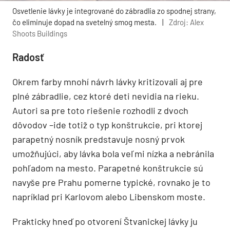
Osvetlenie lávky je integrované do zábradlia zo spodnej strany,
čo eliminuje dopad na svetelný smog mesta.
|
Zdroj: Alex
Shoots Buildings
Radosť
Okrem farby mnohí návrh lávky kritizovali aj pre
plné zábradlie, cez ktoré deti nevidia na rieku.
Autori sa pre toto riešenie rozhodli z dvoch
dôvodov –ide totiž o typ konštrukcie, pri ktorej
parapetný nosník predstavuje nosný prvok
umožňujúci, aby lávka bola veľmi nízka a nebránila
pohľadom na mesto. Parapetné konštrukcie sú
navyše pre Prahu pomerne typické, rovnako je to
napríklad pri Karlovom alebo Libenskom moste.
Prakticky hneď po otvorení Štvanickej lávky ju