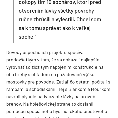
dokopy tím 10 sochárov, ktorí pred
otvorením lávky všetky povrchy
ručne zbrúsili a vyleštili. Chcel som
sa k tomu správať ako k veľkej
soche.“
Dôvody úspechu ich projektu spočívali
predovšetkým v tom, že sa dokázali najlepšie
vyrovnať so zložitým napojením konštrukcie na
oba brehy s ohľadom na požadovanú výšku
mostovky pre povodne. Zatiaľ čo ostatní počítali s
rampami a schodiskami, Tej s Blankom a Mourkom
navrhli plynulé nadviazanie lávky na úroveň
brehov. Na holešovickej strane to dosiahli
pomocou špeciálneho hydraulického piestového