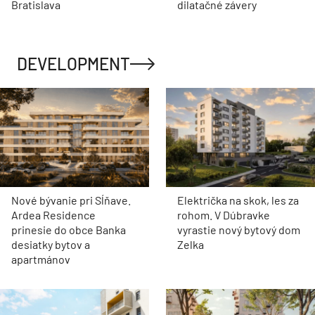
Bratislava
dilatačné závery
DEVELOPMENT
Nové bývanie pri Sĺňave.
Električka na skok, les za
Ardea Residence
rohom. V Dúbravke
prinesie do obce Banka
vyrastie nový bytový dom
desiatky bytov a
Zelka
apartmánov