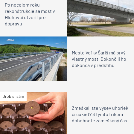
Po necelom roku
rekonštrukcie sa most v
Hlohovci otvoril pre
dopravu
Mesto Veľký Šariš má prvý
vlastný most. Dokončili ho
dokonca v predstihu
Urob si sám
Zmeškali ste výsev uhoriek
či cukiet? S týmto trikom
dobehnete zameškaný čas