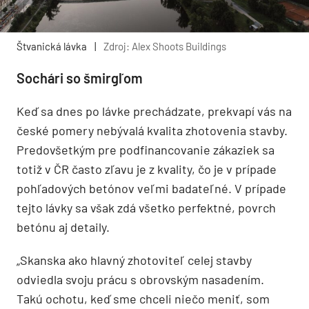
Štvanická lávka
|
Zdroj: Alex Shoots Buildings
Sochári so šmirgľom
Keď sa dnes po lávke prechádzate, prekvapí vás na
české pomery nebývalá kvalita zhotovenia stavby.
Predovšetkým pre podfinancovanie zákaziek sa
totiž v ČR často zľavu je z kvality, čo je v prípade
pohľadových betónov veľmi badateľné. V prípade
tejto lávky sa však zdá všetko perfektné, povrch
betónu aj detaily.
„Skanska ako hlavný zhotoviteľ celej stavby
odviedla svoju prácu s obrovským nasadením.
Takú ochotu, keď sme chceli niečo meniť, som