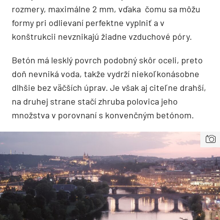
rozmery, maximálne 2 mm, vďaka čomu sa môžu
formy pri odlievaní perfektne vyplniť a v
konštrukcii nevznikajú žiadne vzduchové póry.
Betón má lesklý povrch podobný skôr oceli, preto
doň nevniká voda, takže vydrží niekoľkonásobne
dlhšie bez väčších úprav. Je však aj citeľne drahší,
na druhej strane stačí zhruba polovica jeho
množstva v porovnaní s konvenčným betónom.