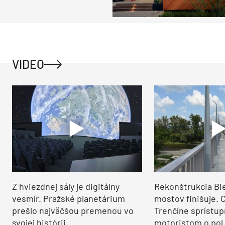
VIDEO
Z hviezdnej sály je digitálny
Rekonštrukcia Bi
vesmír. Pražské planetárium
mostov finišuje. 
prešlo najväčšou premenou vo
Trenčíne sprístup
svojej histórii
motoristom o pol 