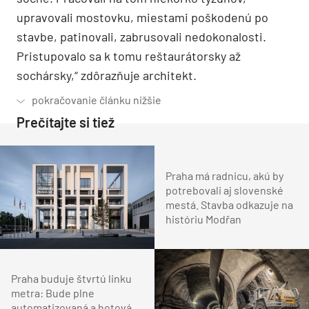
upravovali mostovku, miestami poškodenú po
stavbe, patinovali, zabrusovali nedokonalosti.
Pristupovalo sa k tomu reštaurátorsky až
sochársky,“ zdôrazňuje architekt.
Prečítajte si tiež
Praha má radnicu, akú by
potrebovali aj slovenské
mestá. Stavba odkazuje na
históriu Modřan
Praha buduje štvrtú linku
metra: Bude plne
automatizovaná a hotová