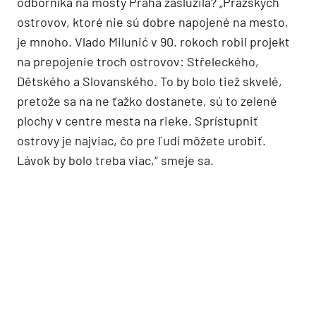
odborníka na mosty Praha zaslúžila? „Pražských
ostrovov, ktoré nie sú dobre napojené na mesto,
je mnoho. Vlado Milunić v 90. rokoch robil projekt
na prepojenie troch ostrovov: Střeleckého,
Dětského a Slovanského. To by bolo tiež skvelé,
pretože sa na ne ťažko dostanete, sú to zelené
plochy v centre mesta na rieke. Sprístupniť
ostrovy je najviac, čo pre ľudí môžete urobiť.
Lávok by bolo treba viac,“ smeje sa.