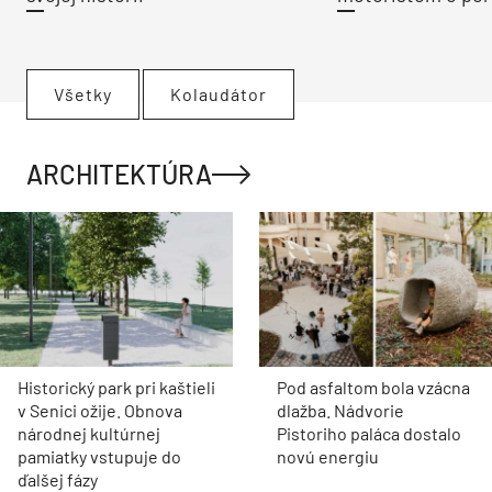
Všetky
Kolaudátor
ARCHITEKTÚRA
Historický park pri kaštieli
Pod asfaltom bola vzácna
v Senici ožije. Obnova
dlažba. Nádvorie
národnej kultúrnej
Pistoriho paláca dostalo
pamiatky vstupuje do
novú energiu
ďalšej fázy