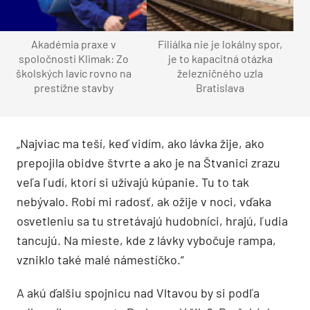
Akadémia praxe v
Filiálka nie je lokálny spor,
spoločnosti Klimak: Zo
je to kapacitná otázka
školských lavíc rovno na
železničného uzla
prestížne stavby
Bratislava
„Najviac ma teší, keď vidím, ako lávka žije, ako
prepojila obidve štvrte a ako je na Štvanici zrazu
veľa ľudí, ktorí si užívajú kúpanie. Tu to tak
nebývalo. Robí mi radosť, ak ožije v noci, vďaka
osvetleniu sa tu stretávajú hudobníci, hrajú, ľudia
tancujú. Na mieste, kde z lávky vybočuje rampa,
vzniklo také malé námestíčko.“
A akú ďalšiu spojnicu nad Vltavou by si podľa