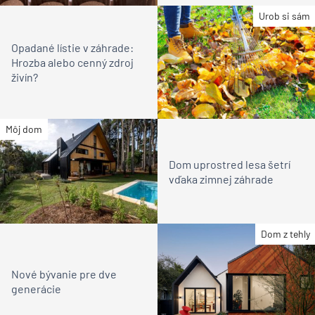
Urob si sám
Opadané lístie v záhrade:
Hrozba alebo cenný zdroj
živín?
Môj dom
Dom uprostred lesa šetrí
vďaka zimnej záhrade
Dom z tehly
Nové bývanie pre dve
generácie