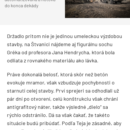
do konca dekády
Držadlo pritom nie je jedinou umeleckou výzdobou
stavby, na Štvanici nájdeme aj figurálnu sochu
Gréka od profesora Jana Hendrycha, ktorá bola
odliata z rovnakého materiálu ako lávka.
Práve dokonalá belosť, ktorá skôr než betón
evokuje mramor, však vzbudzuje pochybnosti o
starnutí celej stavby. Prví sprejeri sa odhodlali už
pár dní po otvorení, celú konštrukciu však chráni
antigrafitový náter, takže výsledné „dielo“ sa
rýchlo odstránilo. Dá sa však čakať, že takéto
situácie budú pribúdať. Podľa Teja je zásadné, aby