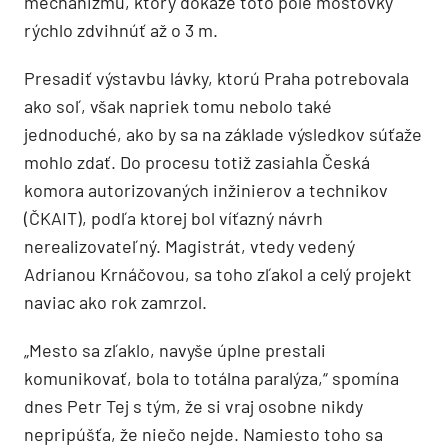
mechanizmu, ktorý dokáže toto pole mostovky
rýchlo zdvihnúť až o 3 m.
Presadiť výstavbu lávky, ktorú Praha potrebovala
ako soľ, však napriek tomu nebolo také
jednoduché, ako by sa na základe výsledkov súťaže
mohlo zdať. Do procesu totiž zasiahla Česká
komora autorizovaných inžinierov a technikov
(ČKAIT), podľa ktorej bol víťazný návrh
nerealizovateľný. Magistrát, vtedy vedený
Adrianou Krnáčovou, sa toho zľakol a celý projekt
naviac ako rok zamrzol.
„Mesto sa zľaklo, navyše úplne prestali
komunikovať, bola to totálna paralýza,“ spomína
dnes Petr Tej s tým, že si vraj osobne nikdy
nepripúšťa, že niečo nejde. Namiesto toho sa