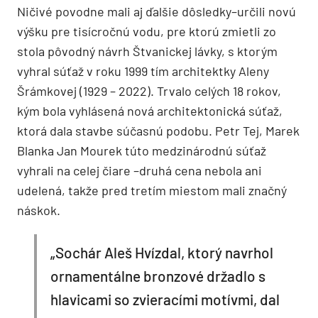
Ničivé povodne mali aj ďalšie dôsledky–určili novú
výšku pre tisícročnú vodu, pre ktorú zmietli zo
stola pôvodný návrh Štvanickej lávky, s ktorým
vyhral súťaž v roku 1999 tím architektky Aleny
Šrámkovej (1929 – 2022). Trvalo celých 18 rokov,
kým bola vyhlásená nová architektonická súťaž,
ktorá dala stavbe súčasnú podobu. Petr Tej, Marek
Blanka Jan Mourek túto medzinárodnú súťaž
vyhrali na celej čiare –druhá cena nebola ani
udelená, takže pred tretím miestom mali značný
náskok.
„Sochár Aleš Hvízdal, ktorý navrhol
ornamentálne bronzové držadlo s
hlavicami so zvieracími motívmi, dal