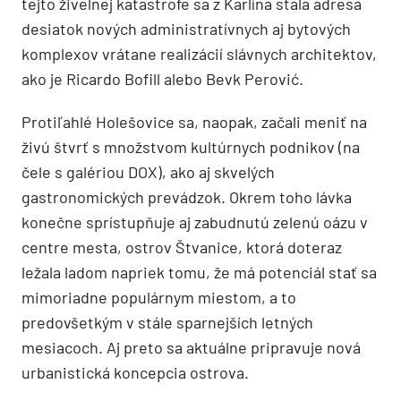
tejto živelnej katastrofe sa z Karlína stala adresa
desiatok nových administratívnych aj bytových
komplexov vrátane realizácií slávnych architektov,
ako je Ricardo Bofill alebo Bevk Perović.
Protiľahlé Holešovice sa, naopak, začali meniť na
živú štvrť s množstvom kultúrnych podnikov (na
čele s galériou DOX), ako aj skvelých
gastronomických prevádzok. Okrem toho lávka
konečne sprístupňuje aj zabudnutú zelenú oázu v
centre mesta, ostrov Štvanice, ktorá doteraz
ležala ladom napriek tomu, že má potenciál stať sa
mimoriadne populárnym miestom, a to
predovšetkým v stále sparnejších letných
mesiacoch. Aj preto sa aktuálne pripravuje nová
urbanistická koncepcia ostrova.