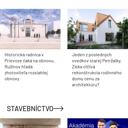
Historická radnica v
Jeden z posledných
Prievoze čaká na obnovu.
svedkov starej Petržalky.
Ružinov hľadá
Získa citlivá
zhotoviteľa rozsiahlej
rekonštrukcia rodinného
obnovy
domu cenu za
architektúru?
STAVEBNÍCTVO