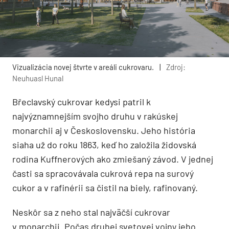
Vizualizácia novej štvrte v areáli cukrovaru.
|
Zdroj:
Neuhuasl Hunal
Břeclavský cukrovar kedysi patril k
najvýznamnejším svojho druhu v rakúskej
monarchii aj v Československu. Jeho história
siaha už do roku 1863, keď ho založila židovská
rodina Kuffnerových ako zmiešaný závod. V jednej
časti sa spracovávala cukrová repa na surový
cukor a v rafinérii sa čistil na biely, rafinovaný.
Neskôr sa z neho stal najväčší cukrovar
v monarchii. Počas druhej svetovej vojny jeho