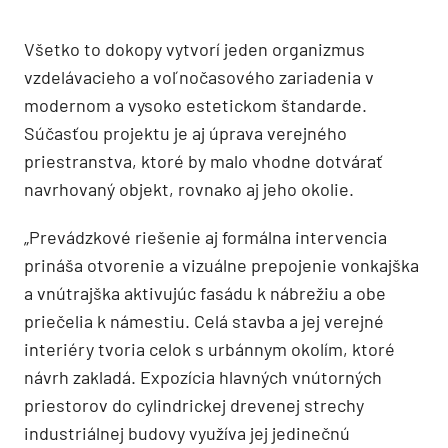
Všetko to dokopy vytvorí jeden organizmus
vzdelávacieho a voľnočasového zariadenia v
modernom a vysoko estetickom štandarde.
Súčasťou projektu je aj úprava verejného
priestranstva, ktoré by malo vhodne dotvárať
navrhovaný objekt, rovnako aj jeho okolie.
„Prevádzkové riešenie aj formálna intervencia
prináša otvorenie a vizuálne prepojenie vonkajška
a vnútrajška aktivujúc fasádu k nábrežiu a obe
priečelia k námestiu. Celá stavba a jej verejné
interiéry tvoria celok s urbánnym okolím, ktoré
návrh zakladá. Expozícia hlavných vnútorných
priestorov do cylindrickej drevenej strechy
industriálnej budovy využíva jej jedinečnú