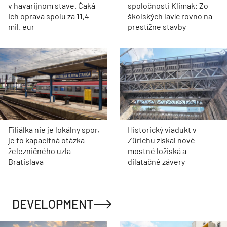
v havarijnom stave. Čaká
spoločnosti Klimak: Zo
ich oprava spolu za 11,4
školských lavíc rovno na
mil. eur
prestížne stavby
Filiálka nie je lokálny spor,
Historický viadukt v
je to kapacitná otázka
Zürichu získal nové
železničného uzla
mostné ložiská a
Bratislava
dilatačné závery
DEVELOPMENT