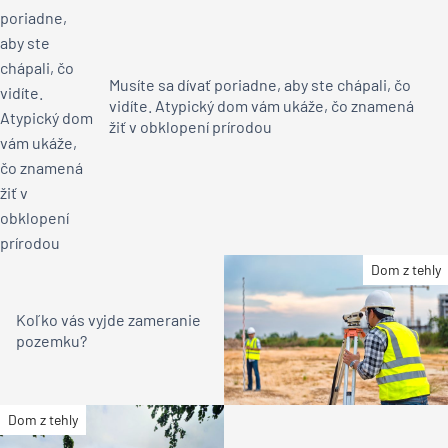
Musíte sa dívať poriadne, aby ste chápali, čo
vidíte. Atypický dom vám ukáže, čo znamená
žiť v obklopení prírodou
Dom z tehly
Koľko vás vyjde zameranie
pozemku?
Dom z tehly