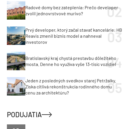
Radové domy bez zateplenia: Prečo developer
zvolil jednovrstvové murivo?
Prvý developer, ktorý začal stavať kancelárie: HB
Reavis zmenil biznis model a nahneval
investorov
Bratislavský kraj chystá prestavbu dôležitého
mosta. Denne ho využíva vyše 13-tisíc vozidiel
Jeden z posledných svedkov starej Petržalky.
Získa citlivá rekonštrukcia rodinného domu
cenu za architektúru?
PODUJATIA