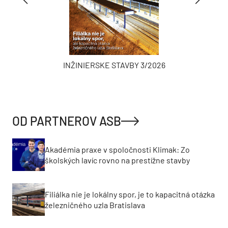
INŽINIERSKE STAVBY 3/2026
OD PARTNEROV ASB
Akadémia praxe v spoločnosti Klimak: Zo
školských lavíc rovno na prestížne stavby
Filiálka nie je lokálny spor, je to kapacitná otázka
železničného uzla Bratislava