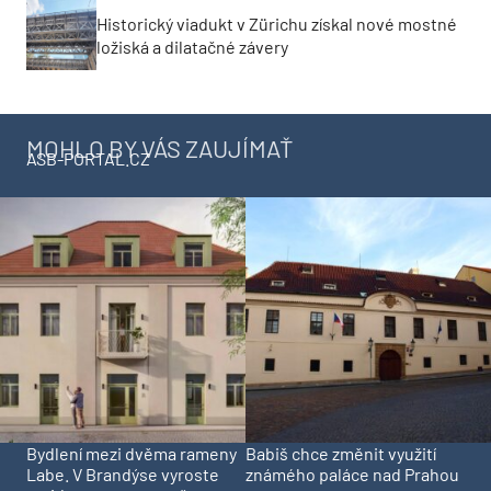
Historický viadukt v Zürichu získal nové mostné
ložiská a dilatačné závery
MOHLO BY VÁS ZAUJÍMAŤ
ASB-PORTAL.CZ
Bydlení mezi dvěma rameny
Babiš chce změnit využití
Labe. V Brandýse vyroste
známého paláce nad Prahou