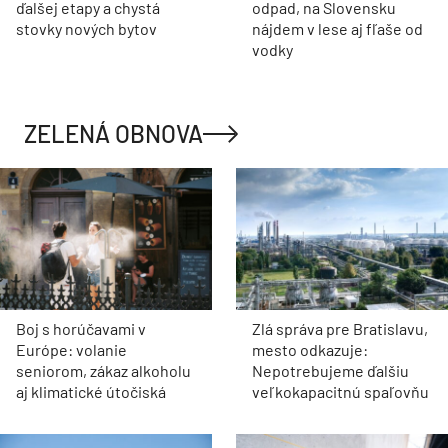
ďalšej etapy a chystá
odpad, na Slovensku
stovky nových bytov
nájdem v lese aj fľaše od
vodky
ZELENÁ OBNOVA
Boj s horúčavami v
Zlá správa pre Bratislavu,
Európe: volanie
mesto odkazuje:
seniorom, zákaz alkoholu
Nepotrebujeme ďalšiu
aj klimatické útočiská
veľkokapacitnú spaľovňu