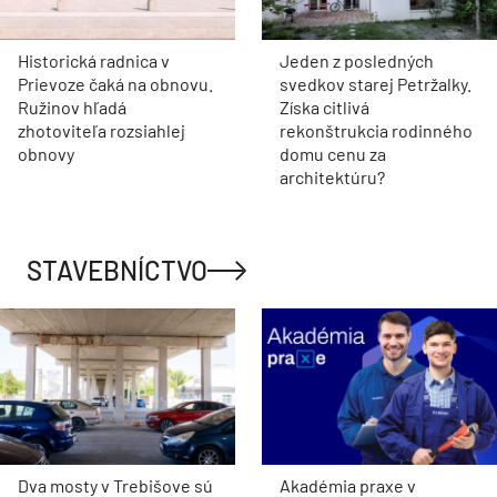
Historická radnica v
Jeden z posledných
Prievoze čaká na obnovu.
svedkov starej Petržalky.
Ružinov hľadá
Získa citlivá
zhotoviteľa rozsiahlej
rekonštrukcia rodinného
obnovy
domu cenu za
architektúru?
STAVEBNÍCTVO
Dva mosty v Trebišove sú
Akadémia praxe v