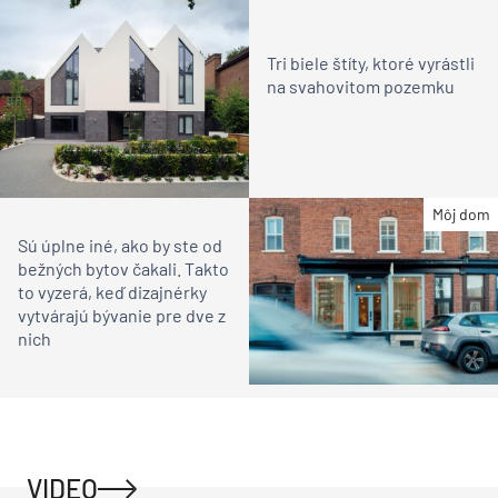
Tri biele štíty, ktoré vyrástli
na svahovitom pozemku
Môj dom
Sú úplne iné, ako by ste od
bežných bytov čakali. Takto
to vyzerá, keď dizajnérky
vytvárajú bývanie pre dve z
nich
VIDEO