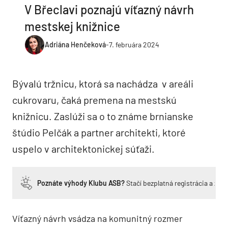
V Břeclavi poznajú víťazný návrh
mestskej knižnice
Adriána Henčeková
-
7. februára 2024
Bývalú tržnicu, ktorá sa nachádza v areáli
cukrovaru, čaká premena na mestskú
knižnicu. Zaslúži sa o to známe brnianske
štúdio Pelčák a partner architekti, ktoré
uspelo v architektonickej súťaži.
Poznáte výhody Klubu ASB?
Stačí bezplatná registrácia a zí
Víťazný návrh vsádza na komunitný rozmer