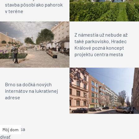
stavba pôsobí ako pahorok
v teréne
Z námestia už nebude až
také parkovisko. Hradec
Králové pozná koncept
projektu centra mesta
Brno sa dočká nových
internátov na lukratívnej
adrese
Môj dom