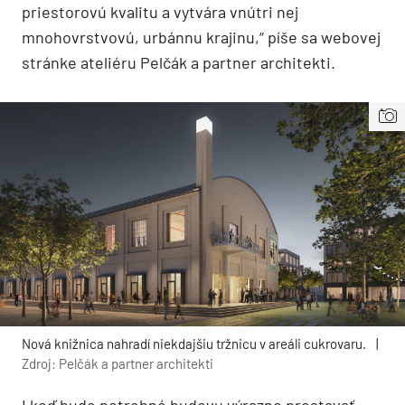
priestorovú kvalitu a vytvára vnútri nej
mnohovrstvovú, urbánnu krajinu,“ píše sa webovej
stránke ateliéru Pelčák a partner architekti.
Nová knižnica nahradí niekdajšiu tržnicu v areáli cukrovaru.
|
Zdroj: Pelčák a partner architekti