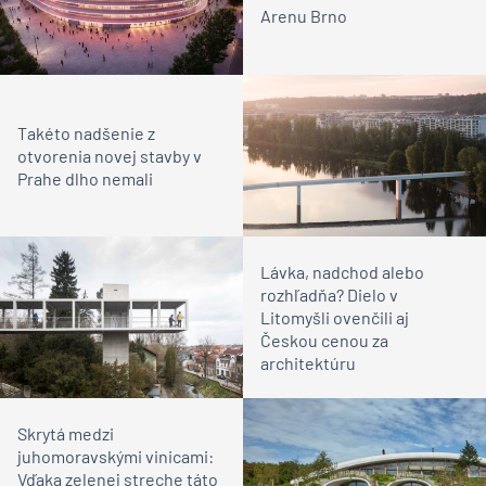
Arenu Brno
Takéto nadšenie z
otvorenia novej stavby v
Prahe dlho nemali
Lávka, nadchod alebo
rozhľadňa? Dielo v
Litomyšli ovenčili aj
Českou cenou za
architektúru
Skrytá medzi
juhomoravskými vinicami:
Vďaka zelenej streche táto