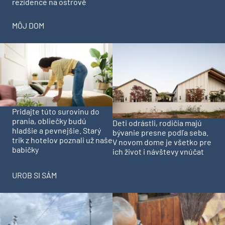
rezidence na ostrově
MÔJ DOM
Pridajte túto surovinu do
prania, obliečky budú
Deti odrástli, rodičia majú
hladšie a pevnejšie. Starý
bývanie presne podľa seba.
trik z hotelov poznali už naše
V novom dome je všetko pre
babičky
ich život i návštevy vnúčat
UROB SI SÁM