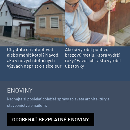
Chystáte sa zatepľovať
Ako si vyrobiť poctivú
alebo meniť kotol? Návod,
brezovú metlu, ktorá vydrží
ako v nových dotačných
roky? Pavol ich takto vyrobil
výzvach neprísť o tisíce eur
už stovky
ENOVINY
Nechajte si posielať dôležité správy zo sveta architektúry a
stavebníctva emailom:
ODOBERAŤ BEZPLATNÉ ENOVINY