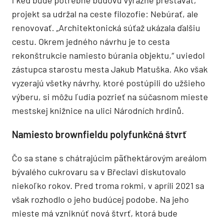
I keď bude potrebné budovu výrazne prestavať,
projekt sa udržal na ceste filozofie: Nebúrať, ale
renovovať. „Architektonická súťaž ukázala ďalšiu
cestu. Okrem jedného návrhu je to cesta
rekonštrukcie namiesto búrania objektu,“ uviedol
zástupca starostu mesta Jakub Matuška. Ako však
vyzerajú všetky návrhy, ktoré postúpili do užšieho
výberu, si môžu ľudia pozrieť na súčasnom mieste
mestskej knižnice na ulici Národních hrdinů.
Namiesto brownfieldu polyfunkčná štvrť
Čo sa stane s chátrajúcim päťhektárovým areálom
bývalého cukrovaru sa v Břeclavi diskutovalo
niekoľko rokov. Pred troma rokmi, v apríli 2021 sa
však rozhodlo o jeho budúcej podobe. Na jeho
mieste má vzniknúť nová štvrť, ktorá bude