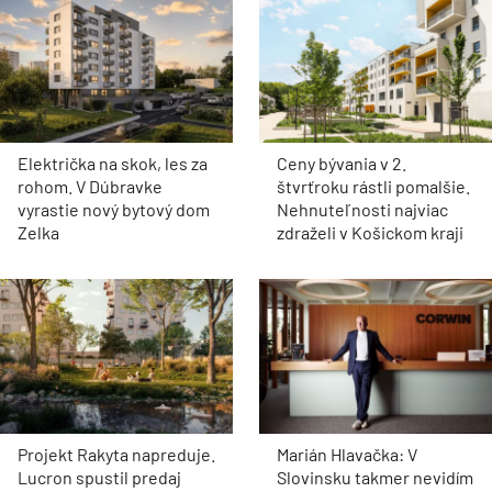
Električka na skok, les za
Ceny bývania v 2.
rohom. V Dúbravke
štvrťroku rástli pomalšie.
vyrastie nový bytový dom
Nehnuteľnosti najviac
Zelka
zdraželi v Košickom kraji
Projekt Rakyta napreduje.
Marián Hlavačka: V
Lucron spustil predaj
Slovinsku takmer nevidím