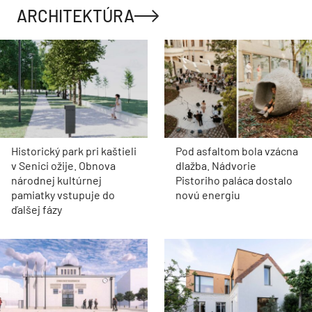
ARCHITEKTÚRA
Historický park pri kaštieli
Pod asfaltom bola vzácna
v Senici ožije. Obnova
dlažba. Nádvorie
národnej kultúrnej
Pistoriho paláca dostalo
pamiatky vstupuje do
novú energiu
ďalšej fázy