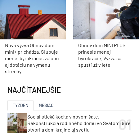
Nová výzva Obnov dom
Obnov dom MINI PLUS
mini+ prichádza. Sľubuje
prinesie menej
menej byrokracie, zálohu
byrokracie. Výzva sa
aj dotáciu na výmenu
spustí už v lete
strechy
NAJČÍTANEJŠIE
TÝŽDEŇ
MESIAC
Socialistická kocka v novom šate.
Rekonštrukcia rodinného domu vo Svätom Jure
otvorila dom krajine aj svetlu