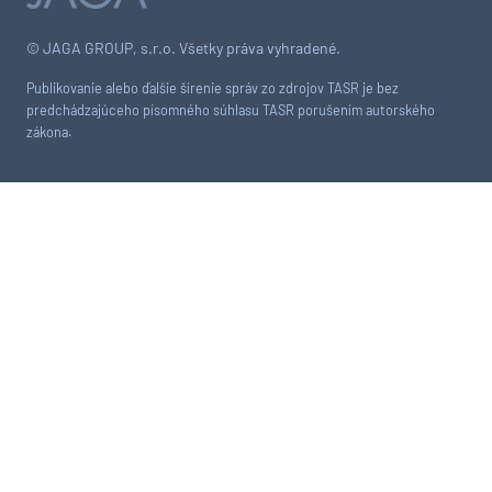
© JAGA GROUP, s.r.o. Všetky práva vyhradené.
Publikovanie alebo ďalšie šírenie správ zo zdrojov TASR je bez
predchádzajúceho písomného súhlasu TASR porušením autorského
zákona.