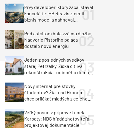
y
Klimatizácia a vetranie
Prvý developer, ktorý začal stavať
urz Milan Murcka
kancelárie: HB Reavis zmenil
biznis model a nahneval
investorov
Pod asfaltom bola vzácna dlažba.
Nádvorie Pistoriho paláca
dostalo novú energiu
Jeden z posledných svedkov
starej Petržalky. Získa citlivá
rekonštrukcia rodinného domu
cenu za architektúru?
Nový internát pre stovky
študentov? Žiar nad Hronom
chce prilákať mladých z celého
regiónu
Veľký posun v príprave tunela
Karpaty: NDS hľadá zhotoviteľa
projektovej dokumentácie