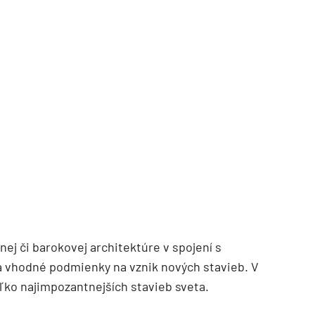
TZB HAUSTECHNIK 3/2026
čnej či barokovej architektúre v spojení s
 vhodné podmienky na vznik nových stavieb. V
ľko najimpozantnejších stavieb sveta.