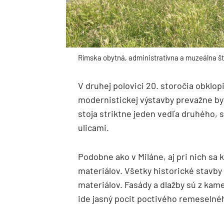
Rímska obytná, administratívna a muzeálna š
V druhej polovici 20. storočia obklop
modernistickej výstavby prevažne b
stoja striktne jeden vedľa druhého, s
ulicami.
Podobne ako v Miláne, aj pri nich sa 
materiálov. Všetky historické stavby
materiálov. Fasády a dlažby sú z kam
ide jasný pocit poctivého remeselné