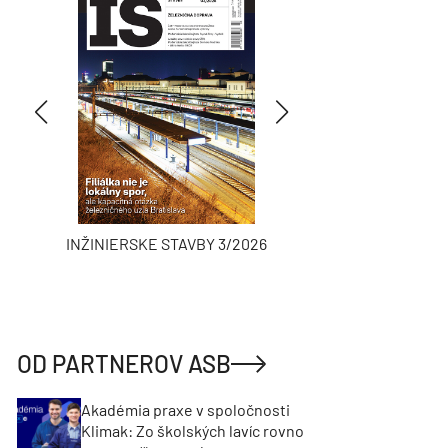
INŽINIERSKE STAVBY 3/2026
ASB
OD PARTNEROV ASB
Akadémia praxe v spoločnosti
Klimak: Zo školských lavíc rovno