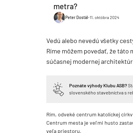
metra?
Peter Dostál
-
11. októbra 2024
Vedú alebo nevedú všetky cest
Ríme môžem povedať, že táto m
súčasnej modernej architektúry
Poznáte výhody Klubu ASB?
St
slovenského stavebníctva s r
Rím, odveké centrum katolíckej cirkv
Centrum mesta je veľmi husto zasta
veľa priestoru.