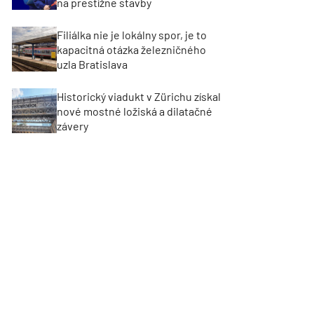
na prestížne stavby
Filiálka nie je lokálny spor, je to
kapacitná otázka železničného
uzla Bratislava
Historický viadukt v Zürichu získal
nové mostné ložiská a dilatačné
závery