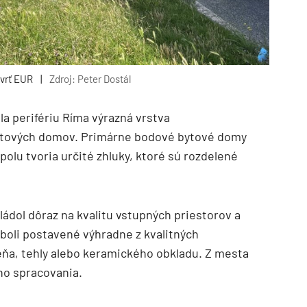
tvrť EUR
|
Zdroj: Peter Dostál
ila perifériu Ríma výrazná vrstva
ytových domov. Primárne bodové bytové domy
polu tvoria určité zhluky, ktoré sú rozdelené
kládol dôraz na kvalitu vstupných priestorov a
 boli postavené výhradne z kvalitných
eňa, tehly alebo keramického obkladu. Z mesta
ho spracovania.