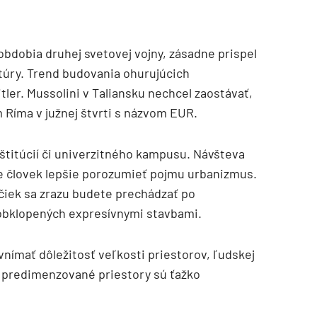
obdobia druhej svetovej vojny, zásadne prispel
ktúry. Trend budovania ohurujúcich
itler. Mussolini v Taliansku nechcel zaostávať,
m Ríma v južnej štvrti s názvom EUR.
štitúcií či univerzitného kampusu. Návšteva
ce človek lepšie porozumieť pojmu urbanizmus.
čiek sa zrazu budete prechádzať po
obklopených expresívnymi stavbami.
nímať dôležitosť veľkosti priestorov, ľudskej
že predimenzované priestory sú ťažko