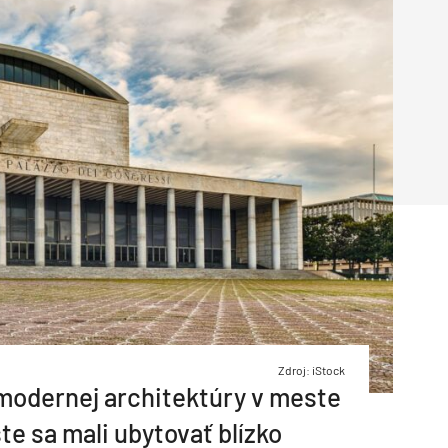
Inžinierske siete
Solárne kolektor
Interiérový dizajn
Bonusy Klubu ASB
Urbanizmus
Manažérsky k
Stavebná technika
Zdroj: iStock
 modernej architektúry v meste
te sa mali ubytovať blízko