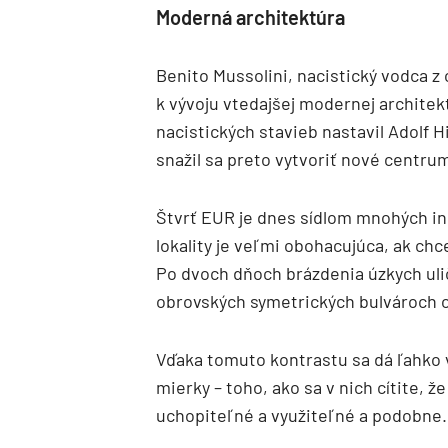
Moderná architektúra
Benito Mussolini, nacistický vodca z 
k vývoju vtedajšej modernej archite
nacistických stavieb nastavil Adolf H
snažil sa preto vytvoriť nové centru
Štvrť EUR je dnes sídlom mnohých in
lokality je veľmi obohacujúca, ak ch
Po dvoch dňoch brázdenia úzkych uli
obrovských symetrických bulvároch 
Vďaka tomuto kontrastu sa dá ľahko v
mierky – toho, ako sa v nich cítite, 
uchopiteľné a využiteľné a podobne.