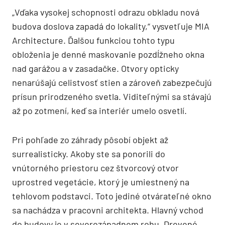
„Vďaka vysokej schopnosti odrazu obkladu nová
budova doslova zapadá do lokality,“ vysvetľuje MIA
Architecture. Ďalšou funkciou tohto typu
obloženia je denné maskovanie pozdĺžneho okna
nad garážou a v zasadačke. Otvory opticky
nenarúšajú celistvosť stien a zároveň zabezpečujú
prísun prirodzeného svetla. Viditeľnými sa stávajú
až po zotmení, keď sa interiér umelo osvetlí.
Pri pohľade zo záhrady pôsobí objekt až
surrealisticky. Akoby ste sa ponorili do
vnútorného priestoru cez štvorcový otvor
uprostred vegetácie, ktorý je umiestnený na
tehlovom podstavci. Toto jediné otvárateľné okno
sa nachádza v pracovni architekta. Hlavný vchod
do budovy je v severozápadnom rohu. Drevené