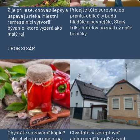
Pridajte túto surovinu do
Žije pri lese, chová sliepky a
prania, obliečky budú
uspáva ju rieka. Miestni
hladšie a pevnejšie. Starý
remeselníci vytvorili
trik z hotelov poznali už naše
bývanie, ktoré vyzerá ako
babičky
malý raj
UROB SI SÁM
Chystáte sa zavárať kápiu?
Chystáte sa zatepľovať
Táto chyba ju premení na
alebo meniť kotol? Návod,