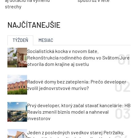
strechy
NAJČÍTANEJŠIE
TÝŽDEŇ
MESIAC
Socialistická kocka v novom šate.
Rekonštrukcia rodinného domu vo Svätom Jure
otvorila dom krajine aj svetlu
Radové domy bez zateplenia: Prečo developer
zvolil jednovrstvové murivo?
Prvý developer, ktorý začal stavať kancelárie: HB
Reavis zmenil biznis model a nahneval
investorov
Jeden z posledných svedkov starej Petržalky.