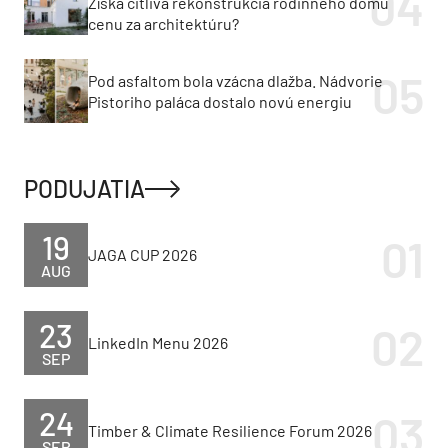
Získa citlivá rekonštrukcia rodinného domu
cenu za architektúru?
Pod asfaltom bola vzácna dlažba. Nádvorie
Pistoriho paláca dostalo novú energiu
PODUJATIA
19
JAGA CUP 2026
AUG
23
LinkedIn Menu 2026
SEP
24
Timber & Climate Resilience Forum 2026
SEP