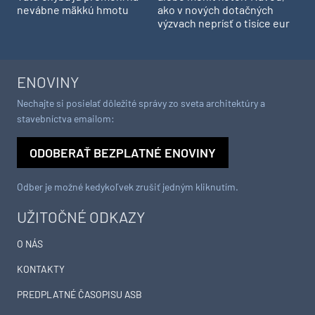
nevábne mäkkú hmotu
ako v nových dotačných
výzvach neprísť o tisíce eur
ENOVINY
Nechajte si posielať dôležité správy zo sveta architektúry a
stavebníctva emailom:
ODOBERAŤ BEZPLATNÉ ENOVINY
Odber je možné kedykoľvek zrušiť jedným kliknutím.
UŽITOČNÉ ODKAZY
O NÁS
KONTAKTY
PREDPLATNÉ ČASOPISU ASB