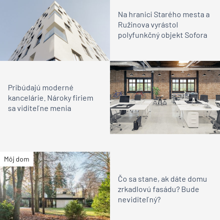
Na hranici Starého mesta a
Ružinova vyrástol
polyfunkčný objekt Sofora
Pribúdajú moderné
kancelárie. Nároky firiem
sa viditeľne menia
Môj dom
Čo sa stane, ak dáte domu
zrkadlovú fasádu? Bude
neviditeľný?