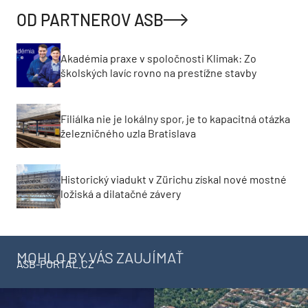
OD PARTNEROV ASB
Akadémia praxe v spoločnosti Klimak: Zo
školských lavíc rovno na prestížne stavby
Filiálka nie je lokálny spor, je to kapacitná otázka
železničného uzla Bratislava
Historický viadukt v Zürichu získal nové mostné
ložiská a dilatačné závery
MOHLO BY VÁS ZAUJÍMAŤ
ASB-PORTAL.CZ