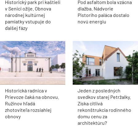
Historický park pri kaštieli
Pod asfaltom bola vzácna
v Senici ožije. Obnova
dlažba. Nádvorie
národnej kultúrnej
Pistoriho paláca dostalo
pamiatky vstupuje do
novú energiu
ďalšej fázy
Historická radnica v
Jeden z posledných
Prievoze čaká na obnovu.
svedkov starej Petržalky.
Ružinov hľadá
Získa citlivá
zhotoviteľa rozsiahlej
rekonštrukcia rodinného
obnovy
domu cenu za
architektúru?