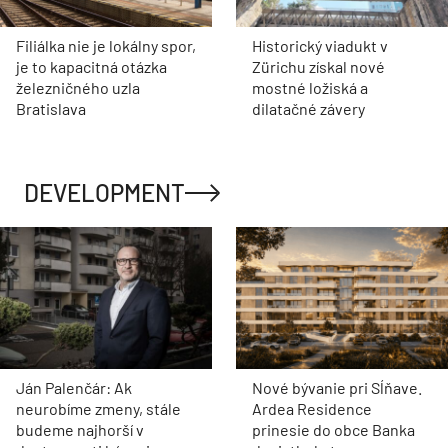
Filiálka nie je lokálny spor,
Historický viadukt v
je to kapacitná otázka
Zürichu získal nové
železničného uzla
mostné ložiská a
Bratislava
dilatačné závery
DEVELOPMENT
Ján Palenčár: Ak
Nové bývanie pri Sĺňave.
neurobíme zmeny, stále
Ardea Residence
budeme najhorší v
prinesie do obce Banka