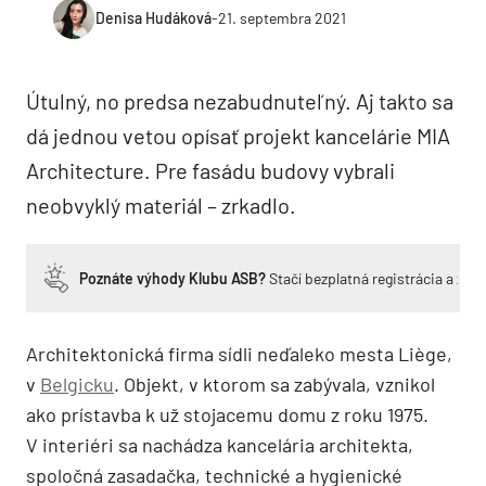
Denisa Hudáková
-
21. septembra 2021
Útulný, no predsa nezabudnuteľný. Aj takto sa
dá jednou vetou opísať projekt kancelárie MIA
Architecture. Pre fasádu budovy vybrali
neobvyklý materiál – zrkadlo.
Poznáte výhody Klubu ASB?
Stačí bezplatná registrácia a zí
Architektonická firma sídli neďaleko mesta Liège,
v
Belgicku
. Objekt, v ktorom sa zabývala, vznikol
ako prístavba k už stojacemu domu z roku 1975.
V interiéri sa nachádza kancelária architekta,
spoločná zasadačka, technické a hygienické