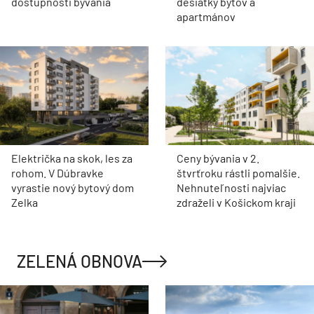
dostupnosti bývania
desiatky bytov a
apartmánov
Električka na skok, les za
Ceny bývania v 2.
rohom. V Dúbravke
štvrťroku rástli pomalšie.
vyrastie nový bytový dom
Nehnuteľnosti najviac
Zelka
zdraželi v Košickom kraji
ZELENÁ OBNOVA