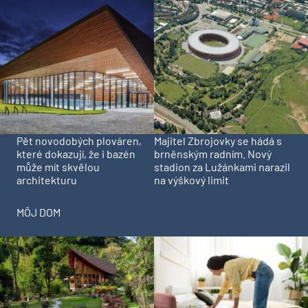
Pět novodobých plováren,
Majitel Zbrojovky se hádá s
které dokazují, že i bazén
brněnským radním. Nový
může mít skvělou
stadion za Lužánkami narazil
architekturu
na výškový limit
MÔJ DOM