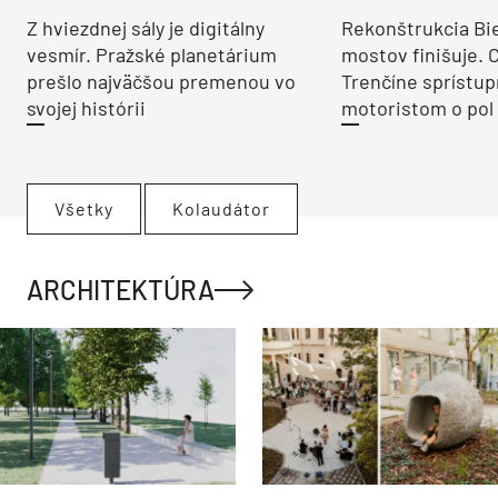
Z hviezdnej sály je digitálny
Rekonštrukcia Bi
vesmír. Pražské planetárium
mostov finišuje. 
prešlo najväčšou premenou vo
Trenčíne sprístup
svojej histórii
motoristom o pol 
Všetky
Kolaudátor
ARCHITEKTÚRA