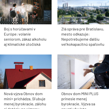
Boj s horúčavami v
Zlá správa pre Bratislavu,
Európe: volanie
mesto odkazuje:
seniorom, zákaz alkoholu
Nepotrebujeme ďalšiu
aj klimatické útočiská
veľkokapacitnú spaľovňu
Nová výzva Obnov dom
Obnov dom MINI PLUS
mini+ prichádza. Sľubuje
prinesie menej
menej byrokracie, zálohu
byrokracie. Výzva sa
aj dotáciu na výmenu
spustí už v lete