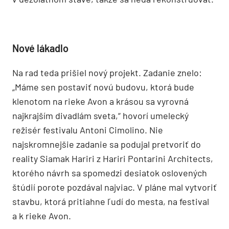
Nové lákadlo
Na rad teda prišiel nový projekt. Zadanie znelo:
„Máme sen postaviť novú budovu, ktorá bude
klenotom na rieke Avon a krásou sa vyrovná
najkrajším divadlám sveta,“ hovorí umelecký
režisér festivalu Antoni Cimolino. Nie
najskromnejšie zadanie sa podujal pretvoriť do
reality Siamak Hariri z Hariri Pontarini Architects,
ktorého návrh sa spomedzi desiatok oslovených
štúdií porote pozdával najviac. V pláne mal vytvoriť
stavbu, ktorá pritiahne ľudí do mesta, na festival
a k rieke Avon.