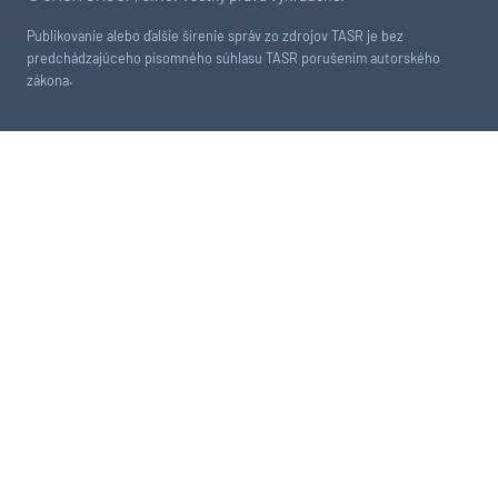
Publikovanie alebo ďalšie šírenie správ zo zdrojov TASR je bez
predchádzajúceho písomného súhlasu TASR porušením autorského
zákona.