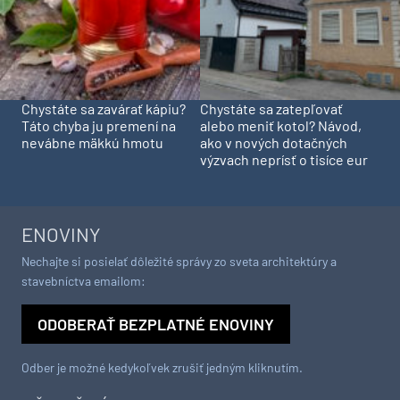
Chystáte sa zavárať kápiu?
Chystáte sa zatepľovať
Táto chyba ju premení na
alebo meniť kotol? Návod,
nevábne mäkkú hmotu
ako v nových dotačných
výzvach neprísť o tisíce eur
ENOVINY
Nechajte si posielať dôležité správy zo sveta architektúry a
stavebníctva emailom:
ODOBERAŤ BEZPLATNÉ ENOVINY
Odber je možné kedykoľvek zrušiť jedným kliknutím.