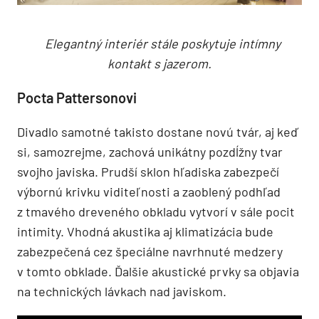
Elegantný interiér stále poskytuje intímny
kontakt s jazerom.
Pocta Pattersonovi
Divadlo samotné takisto dostane novú tvár, aj keď
si, samozrejme, zachová unikátny pozdĺžny tvar
svojho javiska. Prudší sklon hľadiska zabezpečí
výbornú krivku viditeľnosti a zaoblený podhľad
z tmavého dreveného obkladu vytvorí v sále pocit
intimity. Vhodná akustika aj klimatizácia bude
zabezpečená cez špeciálne navrhnuté medzery
v tomto obklade. Ďalšie akustické prvky sa objavia
na technických lávkach nad javiskom.