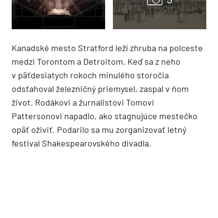
Kanadské mesto Stratford leží zhruba na polceste
medzi Torontom a Detroitom. Keď sa z neho
v päťdesiatych rokoch minulého storočia
odsťahoval železničný priemysel, zaspal v ňom
život. Rodákovi a žurnalistovi Tomovi
Pattersonovi napadlo, ako stagnujúce mestečko
opäť oživiť. Podarilo sa mu zorganizovať letný
festival Shakespea­rovského divadla.