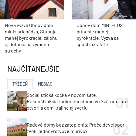
Nová výzva Obnov dom
Obnov dom MINI PLUS
mini+ prichádza. Sľubuje
prinesie menej
menej byrokracie, zálohu
byrokracie. Výzva sa
aj dotáciu na výmenu
spustí už v lete
strechy
NAJČÍTANEJŠIE
TÝŽDEŇ
MESIAC
Socialistická kocka v novom šate.
Rekonštrukcia rodinného domu vo Svätom Jure
otvorila dom krajine aj svetlu
Radové domy bez zateplenia: Prečo developer
zvolil jednovrstvové murivo?