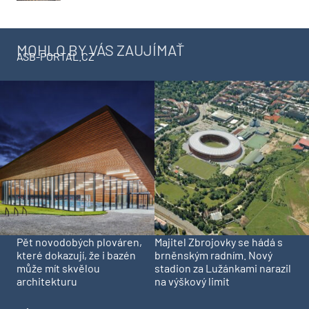
MOHLO BY VÁS ZAUJÍMAŤ
ASB-PORTAL.CZ
Pět novodobých plováren,
Majitel Zbrojovky se hádá s
které dokazují, že i bazén
brněnským radním. Nový
může mít skvělou
stadion za Lužánkami narazil
architekturu
na výškový limit