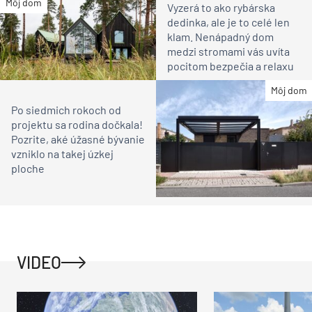
Môj dom
Vyzerá to ako rybárska
dedinka, ale je to celé len
klam. Nenápadný dom
medzi stromami vás uvíta
pocitom bezpečia a relaxu
Môj dom
Po siedmich rokoch od
projektu sa rodina dočkala!
Pozrite, aké úžasné bývanie
vzniklo na takej úzkej
ploche
VIDEO