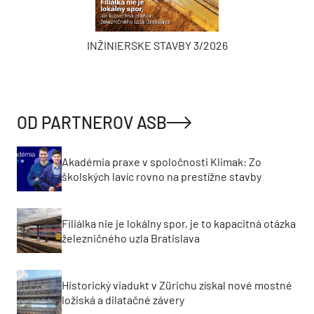
INŽINIERSKE STAVBY 3/2026
OD PARTNEROV ASB
Akadémia praxe v spoločnosti Klimak: Zo
školských lavíc rovno na prestížne stavby
Filiálka nie je lokálny spor, je to kapacitná otázka
železničného uzla Bratislava
Historický viadukt v Zürichu získal nové mostné
ložiská a dilatačné závery