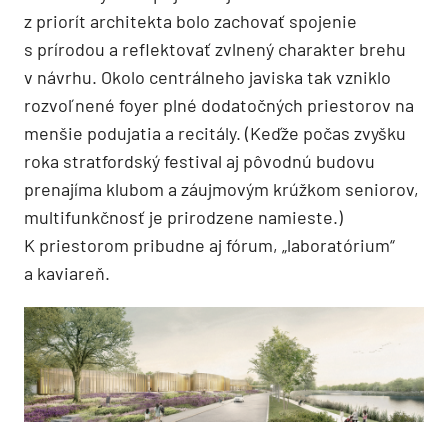
z priorít architekta bolo zachovať spojenie
s prírodou a reflektovať zvlnený charakter brehu
v návrhu. Okolo centrálneho javiska tak vzniklo
rozvoľnené foyer plné dodatočných priestorov na
menšie podujatia a recitály. (Keďže počas zvyšku
roka stratfordský festival aj pôvodnú budovu
prenajíma klubom a záujmovým krúžkom seniorov,
multifunkčnosť je prirodzene namieste.)
K priestorom pribudne aj fórum, „laboratórium“
a kaviareň.