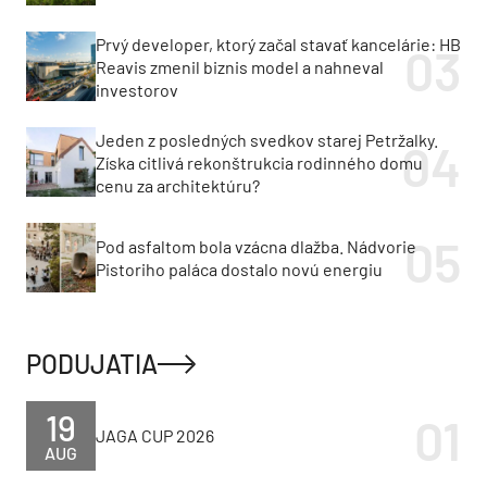
Prvý developer, ktorý začal stavať kancelárie: HB
Reavis zmenil biznis model a nahneval
investorov
Jeden z posledných svedkov starej Petržalky.
Získa citlivá rekonštrukcia rodinného domu
cenu za architektúru?
Pod asfaltom bola vzácna dlažba. Nádvorie
Pistoriho paláca dostalo novú energiu
PODUJATIA
19
JAGA CUP 2026
AUG