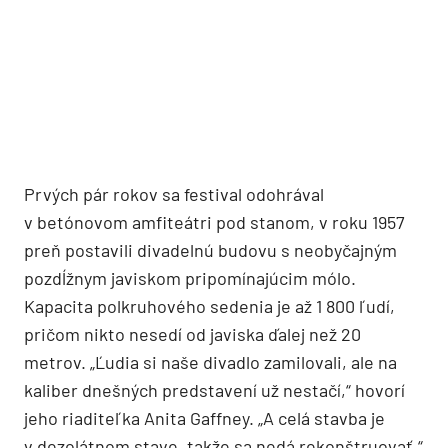
Prvých pár rokov sa festival odohrával
v betónovom amfiteátri pod stanom, v roku 1957
preň postavili divadelnú budovu s neobyčajným
pozdĺžnym javiskom pripomínajúcim mólo.
Kapacita polkruhového sedenia je až 1 800 ľudí,
pričom nikto nesedí od javiska ďalej než 20
metrov. „Ľudia si naše divadlo zamilovali, ale na
kaliber dnešných predstavení už nestačí,“ hovorí
jeho riaditeľka Anita Gaffney. „A celá stavba je
v dezolátnom stave, takže sa nedá rekonštruovať.“