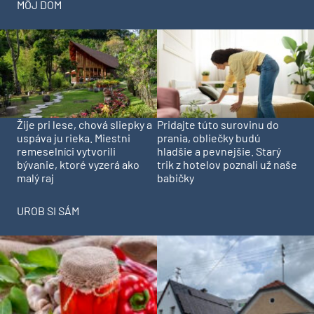
MÔJ DOM
Pridajte túto surovinu do
Žije pri lese, chová sliepky a
prania, obliečky budú
uspáva ju rieka. Miestni
hladšie a pevnejšie. Starý
remeselníci vytvorili
trik z hotelov poznali už naše
bývanie, ktoré vyzerá ako
babičky
malý raj
UROB SI SÁM