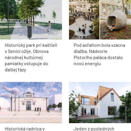
Historický park pri kaštieli
Pod asfaltom bola vzácna
v Senici ožije. Obnova
dlažba. Nádvorie
národnej kultúrnej
Pistoriho paláca dostalo
pamiatky vstupuje do
novú energiu
ďalšej fázy
Historická radnica v
Jeden z posledných