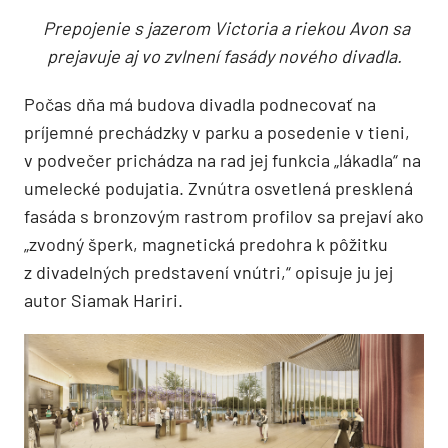
Prepojenie s jazerom Victoria a riekou Avon sa
prejavuje aj vo zvlnení fasády nového divadla.
Počas dňa má budova divadla podnecovať na
príjemné prechádzky v parku a posedenie v tieni,
v podvečer prichádza na rad jej funkcia „lákadla“ na
umelecké podujatia. Zvnútra osvetlená presklená
fasáda s bronzovým rastrom profilov sa prejaví ako
„zvodný šperk, magnetická predohra k pôžitku
z divadelných predstavení vnútri,“ opisuje ju jej
autor Siamak Hariri.