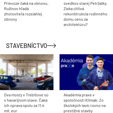
Prievoze čaká na obnovu.
svedkov starej Petržalky.
Ružinov hľadá
Získa citlivá
zhotoviteľa rozsiahlej
rekonštrukcia rodinného
obnovy
domu cenu za
architektúru?
STAVEBNÍCTVO
Dva mosty v Trebišove sú
Akadémia praxe v
v havarijnom stave. Čaká
spoločnosti Klimak: Zo
ich oprava spolu za 11,4
školských lavíc rovno na
mil. eur
prestížne stavby