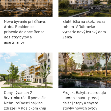
Nové bývanie pri Sĺňave.
Električka na skok, les za
Ardea Residence
rohom. V Dúbravke
prinesie do obce Banka
vyrastie nový bytový dom
desiatky bytov a
Zelka
apartmánov
Ceny bývania v 2.
Projekt Rakyta napreduje.
štvrťroku rástli pomalšie.
Lucron spustil predaj
Nehnuteľnosti najviac
ďalšej etapy a chystá
zdraželi v Košickom kraji
stovky nových bytov