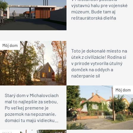
výstavnú halu pre vojenské
múzeum. Bude tam aj
reštaurátorská dielňa
Môj dom
Toto je dokonalé miesto na
útek z civilizácie! Rodina si
v prírode vytvorila útulný
domček na oddych a
načerpanie síl
Môj dom
Starý dom v Michalovciach
mal to najlepšie za sebou.
Po veľkej premene je
pozemok na nepoznanie,
domáci tu majú vidiecku
idylku