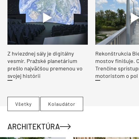
Z hviezdnej sály je digitálny
Rekonštrukcia Bi
vesmír. Pražské planetárium
mostov finišuje. 
prešlo najväčšou premenou vo
Trenčíne sprístup
svojej histórii
motoristom o pol 
Všetky
Kolaudátor
ARCHITEKTÚRA