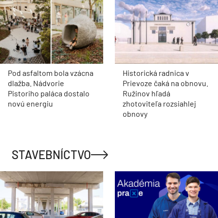
Pod asfaltom bola vzácna
Historická radnica v
dlažba. Nádvorie
Prievoze čaká na obnovu.
Pistoriho paláca dostalo
Ružinov hľadá
novú energiu
zhotoviteľa rozsiahlej
obnovy
STAVEBNÍCTVO