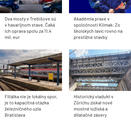
Dva mosty v Trebišove sú
Akadémia praxe v
v havarijnom stave. Čaká
spoločnosti Klimak: Zo
ich oprava spolu za 11,4
školských lavíc rovno na
mil. eur
prestížne stavby
Filiálka nie je lokálny spor,
Historický viadukt v
je to kapacitná otázka
Zürichu získal nové
železničného uzla
mostné ložiská a
Bratislava
dilatačné závery