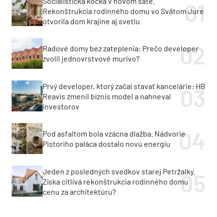
Socialistická kocka v novom šate.
Rekonštrukcia rodinného domu vo Svätom Jure
otvorila dom krajine aj svetlu
Radové domy bez zateplenia: Prečo developer
zvolil jednovrstvové murivo?
Prvý developer, ktorý začal stavať kancelárie: HB
Reavis zmenil biznis model a nahneval
investorov
Pod asfaltom bola vzácna dlažba. Nádvorie
Pistoriho paláca dostalo novú energiu
Jeden z posledných svedkov starej Petržalky.
Získa citlivá rekonštrukcia rodinného domu
cenu za architektúru?