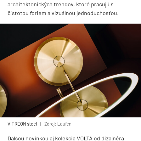
architektonických trendov, ktoré pracujú s
čistotou foriem a vizuálnou jednoduchosťou.
VITREON steel
|
Zdroj: Laufen
Ďalšou novinkou aj kolekcia VOLTA od dizajnéra