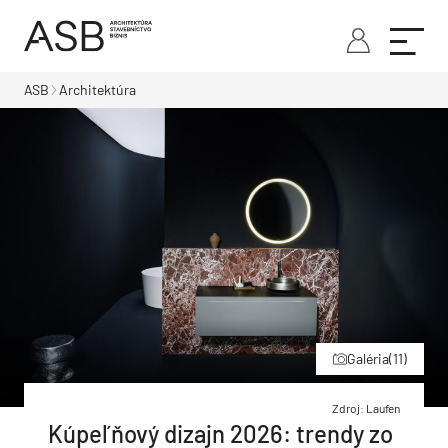
ASB
Architektúra
Galéria
(11)
Zdroj: Laufen
Kúpeľňový dizajn 2026: trendy zo