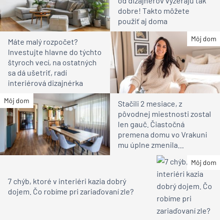
od dizajnérov vyzerajú tak
dobre! Takto môžete
použiť aj doma
Môj dom
Máte malý rozpočet?
Investujte hlavne do týchto
štyroch vecí, na ostatných
sa dá ušetriť, radí
interiérová dizajnérka
Môj dom
Stačili 2 mesiace, z
pôvodnej miestnosti zostal
len gauč. Čiastočná
premena domu vo Vrakuni
mu úplne zmenila
atmosféru (video)
Môj dom
7 chýb, ktoré v interiéri kazia dobrý
dojem. Čo robíme pri zariaďovaní zle?