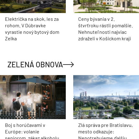
Električka na skok, les za
Ceny bývania v 2.
rohom. V Dúbravke
štvrťroku rástli pomalšie.
vyrastie nový bytový dom
Nehnuteľnosti najviac
Zelka
zdraželi v Košickom kraji
ZELENÁ OBNOVA
Boj s horúčavami v
Zlá správa pre Bratislavu,
Európe: volanie
mesto odkazuje:
seniorom, zákaz alkoholu
Nepotrebujeme ďalšiu