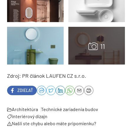
Zdroj: PR článok LAUFEN CZ s.r.o.
ZDIEĽAŤ
Architektúra
Technické zariadenia budov
interiérový dizajn
Našli ste chybu alebo máte pripomienku?