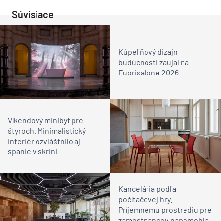
Súvisiace
Kúpeľňový dizajn
budúcnosti zaujal na
Fuorisalone 2026
Víkendový minibyt pre
štyroch. Minimalistický
interiér ozvláštnilo aj
spanie v skrini
Kancelária podľa
počítačovej hry.
Príjemnému prostrediu pre
zamestnancov napomohla