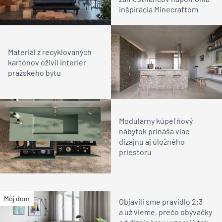
inšpirácia Minecraftom
Materiál z recyklovaných
kartónov oživil interiér
pražského bytu
Modulárny kúpeľňový
nábytok prináša viac
dizajnu aj úložného
priestoru
Môj dom
Objavili sme pravidlo 2:3
a už vieme, prečo obývačky