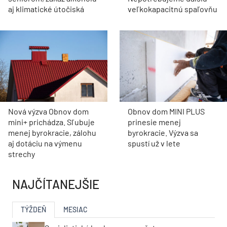
aj klimatické útočiská
veľkokapacitnú spaľovňu
Nová výzva Obnov dom
Obnov dom MINI PLUS
mini+ prichádza. Sľubuje
prinesie menej
menej byrokracie, zálohu
byrokracie. Výzva sa
aj dotáciu na výmenu
spustí už v lete
strechy
NAJČÍTANEJŠIE
TÝŽDEŇ
MESIAC