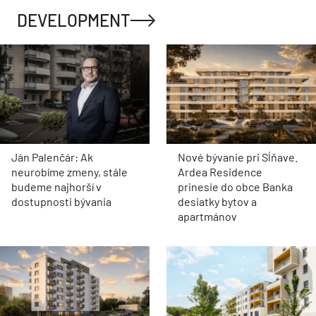
DEVELOPMENT
Ján Palenčár: Ak
Nové bývanie pri Sĺňave.
neurobíme zmeny, stále
Ardea Residence
budeme najhorší v
prinesie do obce Banka
dostupnosti bývania
desiatky bytov a
apartmánov