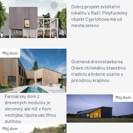
Dobrý projekt zviditeľní
lokalitu v Rači: Polyfunkčný
objekt Cyprichova má od
mesta zelenú
Môj dom
Ocenená drevostavba na
Orave ctí lokálnu stavebnú
tradíciu a krásne súznie s
prírodnou krajinou
Farmársky dom z
Môj dom
drevených modulov je
skromný, ale nič v ňom
nechýba. Upúta vás žltou
dutinou
Môj dom