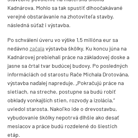
Kadnárova. Mohlo sa tak spustiť dlhoočakávané
verejné obstarávanie na zhotoviteľa stavby,
následná súťaž i výstavba.
Po schválení úveru vo výške 1,5 milióna eur sa
nedávno
začala
výstavba škôlky. Ku koncu júna na
Kadnárovej prebiehali práce na základovej doske a
jasne sa črtal tvar budúcej budovy. Po posledných
informáciách od starostu Rače Michala Drotována,
výstavba naďalej napreduje. „Pokračujú práce na
sietiach, na streche, postupne sa budú robiť
obklady vonkajších stien, rozvody a izolácia,”
uviedol starosta. Nakoľko ide o drevostavbu,
vybudovanie škôlky nepotrvá dlhšie ako desať
mesiacov a práce budú rozdelené do šiestich
etáp.