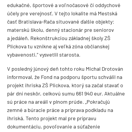
edukačné, športové a voľnočasové či oddychové
účely pre verejnosť. V tejto lokalite má Mestská
časť Bratislava-Rača situované ďalšie objekty:
materskú školu, denný stacionár pre seniorov
a jedáleň. Rekonštrukciou základnej školy ZŠ
Plickova tu vznikne aj veľká zóna občianskej
vybavenosti,” vysvetlil starosta.
V posledný júnový deň tohto roku Michal Drotován
informoval, že Fond na podporu športu schválil na
projekt ihriska ZŠ Plickova, ktorý sa začal stavať o
pár dní neskôr, celkovú sumu 661 940 eur. Aktuálne
sú práce na areáli v plnom prúde. „Pokračujú
zemné a búracie práce a príprava podkladu na
ihriská. Tento projekt mal pre prípravu
dokumentáciu, povoľovanie a súťaženie