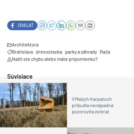
ZDIEĽAŤ
Architektúra
Bratislava
drevostavba
parky a záhrady
Rača
Našli ste chybu alebo máte pripomienku?
Súvisiace
V Malých Karpatoch
pribudla nenápadná
pozorovňa zvierat