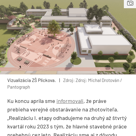
Vizualizácia ZŠ Plickova.
|
Zdroj: Zdroj: Michal Drotován /
Pantograph
Ku koncu apríla sme
informovali
, že práve
prebieha verejné obstarávanie na zhotoviteľa.
„Realizáciu I. etapy odhadujeme na druhý až štvrtý
kvartál roku 2023 s tým, že hlavné stavebné práce
prebehnú cez leto. Realizáciu sme aj z dôvodu