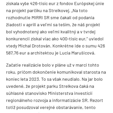
získala vyše 426-tisíc eur z fondov Európskej únie
na projekt parčíku na Strelkovej. „Na toto
rozhodnutie MIRRI SR sme čakali od podania
žiadosti v apríli a veľmi sa teším, že náš projekt
bol vyhodnotený ako veľmi kvalitný a v tvrdej
konkurencii získal viac ako 400-tisíc eur,” uviedol
vtedy Michal Drotován. Konkrétne ide o sumu 426
587,76 eur a architektou je Lucia Marušicová.
Začatie realizácie bolo v pláne už v marci tohto
roku, pričom dokončenie komunikoval starosta na
koniec leta 2023. To sa však neudialo. Na jar bolo
uvedené, že projekt parku Strelkova čaká na
súhlasné stanovisko Ministerstva investícií
regionálneho rozvoja a informatizácie
SR. Rezort
totiž posudzoval
verejné obstarávanie, tento