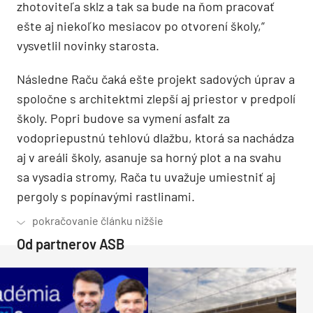
zhotoviteľa sklz a tak sa bude na ňom pracovať
ešte aj niekoľko mesiacov po otvorení školy,”
vysvetlil novinky starosta.
Následne Raču čaká ešte projekt sadových úprav a
spoločne s architektmi zlepší aj priestor v predpolí
školy. Popri budove sa vymení asfalt za
vodopriepustnú tehlovú dlažbu, ktorá sa nachádza
aj v areáli školy, asanuje sa horný plot a na svahu
sa vysadia stromy, Rača tu uvažuje umiestniť aj
pergoly s popínavými rastlinami.
Od partnerov ASB