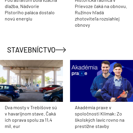
dlažba. Nádvorie
Prievoze čaká na obnovu.
Pistoriho paláca dostalo
Ružinov hľadá
novú energiu
zhotoviteľa rozsiahlej
obnovy
STAVEBNÍCTVO
Dva mosty v Trebišove sú
Akadémia praxe v
v havarijnom stave. Čaká
spoločnosti Klimak: Zo
ich oprava spolu za 11,4
školských lavíc rovno na
mil. eur
prestížne stavby