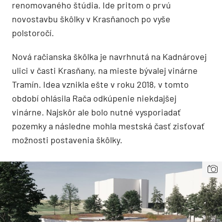
renomovaného štúdia. Ide pritom o prvú
novostavbu škôlky v Krasňanoch po vyše
polstoročí.
Nová račianska škôlka je navrhnutá na Kadnárovej
ulici v časti Krasňany, na mieste bývalej vinárne
Tramín. Idea vznikla ešte v roku 2018, v tomto
období ohlásila Rača odkúpenie niekdajšej
vinárne. Najskôr ale bolo nutné vysporiadať
pozemky a následne mohla mestská časť zisťovať
možnosti postavenia škôlky.