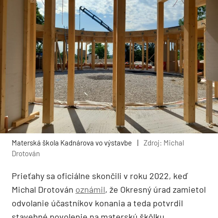
Materská škola Kadnárova vo výstavbe
|
Zdroj: Michal
Drotován
Prieťahy sa oficiálne skončili v roku 2022, keď
Michal Drotován
oznámil
, že Okresný úrad zamietol
odvolanie účastníkov konania a teda potvrdil
stavebné povolenie na materskú škôlku