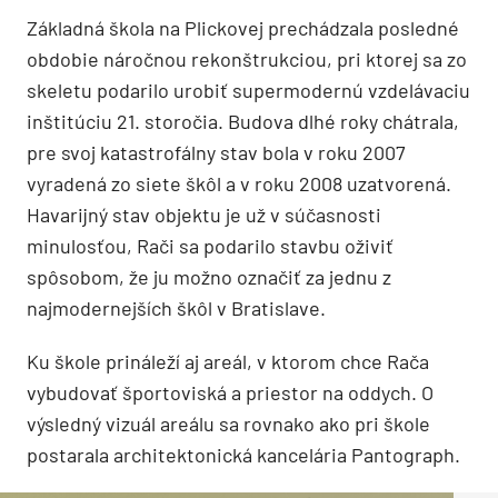
Základná škola na Plickovej prechádzala posledné
obdobie náročnou rekonštrukciou, pri ktorej sa zo
skeletu podarilo urobiť supermodernú vzdelávaciu
inštitúciu 21. storočia. Budova dlhé roky chátrala,
pre svoj katastrofálny stav bola v roku 2007
vyradená zo siete škôl a v roku 2008 uzatvorená.
Havarijný stav objektu je už v súčasnosti
minulosťou, Rači sa podarilo stavbu oživiť
spôsobom, že ju možno označiť za jednu z
najmodernejších škôl v Bratislave.
Ku škole prináleží aj areál, v ktorom chce Rača
vybudovať športoviská a priestor na oddych. O
výsledný vizuál areálu sa rovnako ako pri škole
postarala architektonická kancelária Pantograph.