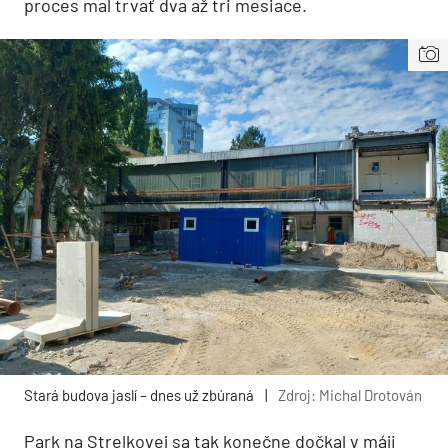
proces mal trvať dva až tri mesiace.
Stará budova jaslí – dnes už zbúraná
|
Zdroj: Michal Drotován
Park na Strelkovej sa tak konečne dočkal v máji