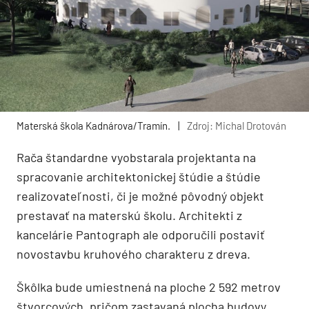
Materská škola Kadnárova/Tramín.
|
Zdroj: Michal Drotován
Rača štandardne vyobstarala projektanta na
spracovanie architektonickej štúdie a štúdie
realizovateľnosti, či je možné pôvodný objekt
prestavať na materskú školu. Architekti z
kancelárie Pantograph ale odporučili postaviť
novostavbu kruhového charakteru z dreva.
Škôlka bude umiestnená na ploche 2 592 metrov
štvorcových, pričom zastavaná plocha budovy