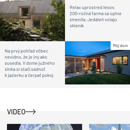
Relax uprostred lesov.
200-ročná farma sa úplne
zmenila. Jedáleň volajú
skleník
Môj dom
Na prvý pohľad vôbec
nevidno, že je iný ako
susedia. V dome južného
slnka si stačí sadnúť
k jazierku a čerpať pokoj
VIDEO