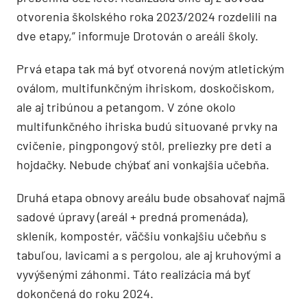
otvorenia školského roka 2023/2024 rozdelili na
dve etapy,” informuje Drotován o areáli školy.
Prvá etapa tak má byť otvorená novým atletickým
oválom, multifunkčným ihriskom, doskočiskom,
ale aj tribúnou a petangom. V zóne okolo
multifunkčného ihriska budú situované prvky na
cvičenie, pingpongový stôl, preliezky pre deti a
hojdačky. Nebude chýbať ani vonkajšia učebňa.
Druhá etapa obnovy areálu bude obsahovať najmä
sadové úpravy (areál + predná promenáda),
skleník, kompostér, väčšiu vonkajšiu učebňu s
tabuľou, lavicami a s pergolou, ale aj kruhovými a
vyvýšenými záhonmi. Táto realizácia má byť
dokončená do roku 2024.