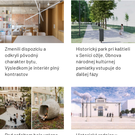
Zmenili dispozíciu a
Historický park pri kaštieli
odkryli pôvodný
v Senici ožije. Obnova
charakter bytu.
národnej kultúrnej
Výsledkom je interiér plný
pamiatky vstupuje do
kontrastov
ďalšej fázy
Pod asfaltom bola vzácna
Historická radnica v