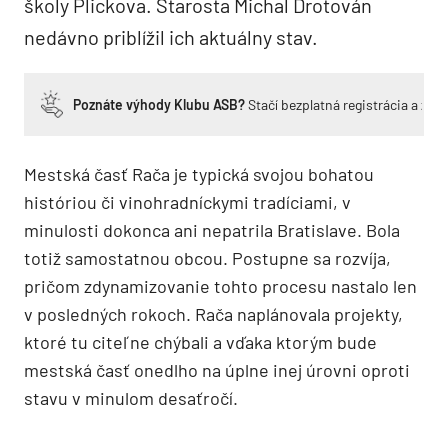
školy Plickova. Starosta Michal Drotován
nedávno priblížil ich aktuálny stav.
Poznáte výhody Klubu ASB?
Stačí bezplatná registrácia a zí
Mestská časť Rača je typická svojou bohatou
históriou či vinohradníckymi tradíciami, v
minulosti dokonca ani nepatrila Bratislave. Bola
totiž samostatnou obcou. Postupne sa rozvíja,
pričom zdynamizovanie tohto procesu nastalo len
v posledných rokoch. Rača naplánovala projekty,
ktoré tu citeľne chýbali a vďaka ktorým bude
mestská časť onedlho na úplne inej úrovni oproti
stavu v minulom desaťročí.