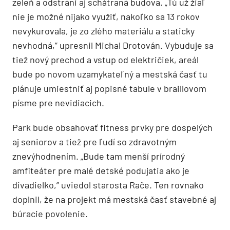
zeleň a odstráni aj schátraná budova. „Tú už žiaľ
nie je možné nijako využiť, nakoľko sa 13 rokov
nevykurovala, je zo zlého materiálu a staticky
nevhodná,” upresnil Michal Drotován. Vybuduje sa
tiež nový prechod a vstup od električiek, areál
bude po novom uzamykateľný a mestská časť tu
plánuje umiestniť aj popisné tabule v braillovom
písme pre nevidiacich.
Park bude obsahovať fitness prvky pre dospelých
aj seniorov a tiež pre ľudí so zdravotným
znevýhodnením. „Bude tam menší prírodný
amfiteáter pre malé detské podujatia ako je
divadielko,” uviedol starosta Rače. Ten rovnako
doplnil, že na projekt má mestská časť stavebné aj
búracie povolenie.