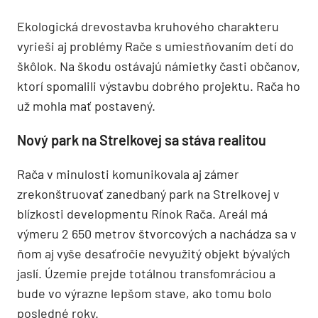
Ekologická drevostavba kruhového charakteru
vyrieši aj problémy Rače s umiestňovaním detí do
škôlok. Na škodu ostávajú námietky časti občanov,
ktorí spomalili výstavbu dobrého projektu. Rača ho
už mohla mať postavený.
Nový park na Strelkovej sa stáva realitou
Rača v minulosti komunikovala aj zámer
zrekonštruovať zanedbaný park na Strelkovej v
blízkosti developmentu Rínok Rača. Areál má
výmeru 2 650 metrov štvorcových a nachádza sa v
ňom aj vyše desaťročie nevyužitý objekt bývalých
jaslí. Územie prejde totálnou transfomráciou a
bude vo výrazne lepšom stave, ako tomu bolo
posledné roky.