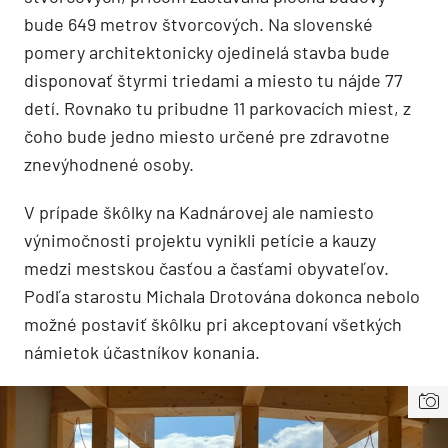
bude 649 metrov štvorcových. Na slovenské
pomery architektonicky ojedinelá stavba bude
disponovať štyrmi triedami a miesto tu nájde 77
detí. Rovnako tu pribudne 11 parkovacích miest, z
čoho bude jedno miesto určené pre zdravotne
znevýhodnené osoby.
V prípade škôlky na Kadnárovej ale namiesto
výnimočnosti projektu vynikli petície a kauzy
medzi mestskou časťou a časťami obyvateľov.
Podľa starostu Michala Drotována dokonca nebolo
možné postaviť škôlku pri akceptovaní všetkých
námietok účastníkov konania.