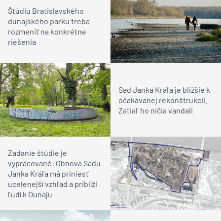
Štúdiu Bratislavského
dunajského parku treba
rozmeniť na konkrétne
riešenia
Sad Janka Kráľa je bližšie k
očakávanej rekonštrukcii.
Zatiaľ ho ničia vandali
Zadanie štúdie je
vypracované: Obnova Sadu
Janka Kráľa má priniesť
ucelenejší vzhľad a priblíži
ľudí k Dunaju