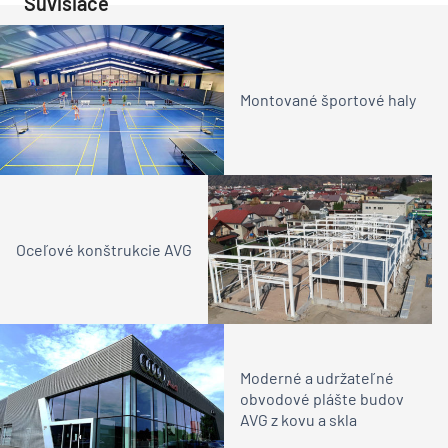
Súvisiace
Montované športové haly
Oceľové konštrukcie AVG
Moderné a udržateľné
obvodové plášte budov
AVG z kovu a skla