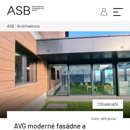
ASB
Architektúra
Galéria
(5)
Zdroj: AVG group
AVG moderné fasádne a