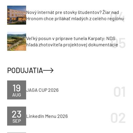
Nový internát pre stovky študentov? Žiar nad
Hronom chce prilákať mladých z celého regiónu
Veľký posun v príprave tunela Karpaty: NDS
hľadá zhotoviteľa projektovej dokumentácie
PODUJATIA
19
JAGA CUP 2026
AUG
23
LinkedIn Menu 2026
SEP