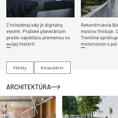
Z hviezdnej sály je digitálny
Rekonštrukcia Bi
vesmír. Pražské planetárium
mostov finišuje. 
prešlo najväčšou premenou vo
Trenčíne sprístup
svojej histórii
motoristom o pol 
Všetky
Kolaudátor
ARCHITEKTÚRA