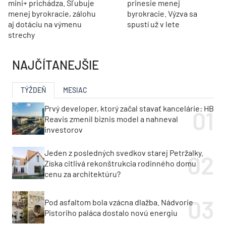
mini+ prichádza. Sľubuje
prinesie menej
menej byrokracie, zálohu
byrokracie. Výzva sa
aj dotáciu na výmenu
spustí už v lete
strechy
NAJČÍTANEJŠIE
TÝŽDEŇ
MESIAC
Prvý developer, ktorý začal stavať kancelárie: HB
Reavis zmenil biznis model a nahneval
investorov
Jeden z posledných svedkov starej Petržalky.
Získa citlivá rekonštrukcia rodinného domu
cenu za architektúru?
Pod asfaltom bola vzácna dlažba. Nádvorie
Pistoriho paláca dostalo novú energiu