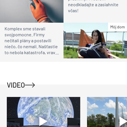
neodkladajte a zasiahnite
včas!
Môj dom
Komplex sme stavali
svojpomocne. Firmy
nečítali plány a postavili
niečo, čo nemali. Našťastie
to nebola katastrofa, vraví
Renáta Jaffe o cohousingu
VIDEO