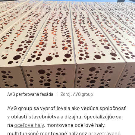
AVG perforovaná fasáda
|
Zdroj: AVG group
AVG group sa vyprofilovala ako vedúca spoločnosť
v oblasti stavebníctva a dizajnu, špecializujúc sa
na
oceľové haly
, montované oceľové haly,
multifunkčné montované haly cez
prevetrávané