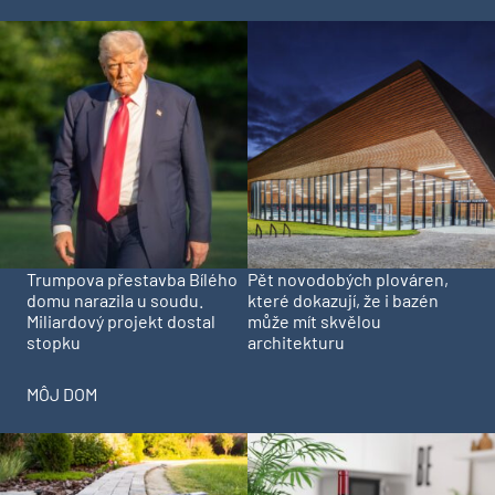
Trumpova přestavba Bílého
Pět novodobých plováren,
domu narazila u soudu.
které dokazují, že i bazén
Miliardový projekt dostal
může mít skvělou
stopku
architekturu
MÔJ DOM