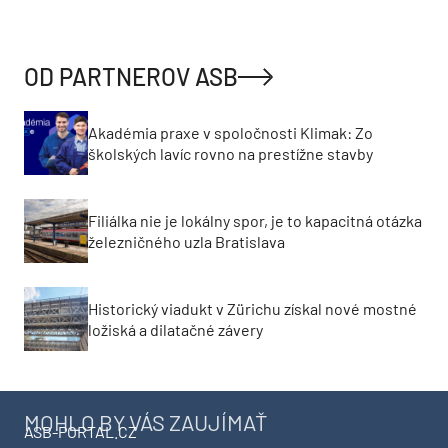
OD PARTNEROV ASB
Akadémia praxe v spoločnosti Klimak: Zo
školských lavíc rovno na prestížne stavby
Filiálka nie je lokálny spor, je to kapacitná otázka
železničného uzla Bratislava
Historický viadukt v Zürichu získal nové mostné
ložiská a dilatačné závery
MOHLO BY VÁS ZAUJÍMAŤ
ASB-PORTAL.CZ