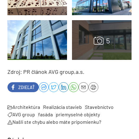
Zdroj: PR článok AVG group,a.s.
ZDIEĽAŤ
Architektúra
Realizácia stavieb
Stavebníctvo
AVG group
fasáda
priemyselné objekty
Našli ste chybu alebo máte pripomienku?