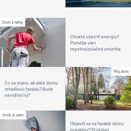
Dom z tehly
Chcete ušetriť energiu?
Pomôže vám
tepelnoizolačná omietka
Môj dom
Čo sa stane, ak dáte domu
zrkadlovú fasádu? Bude
neviditeľný?
Urob si sám
Objavili sa na fasáde domu
praskliny? Problém