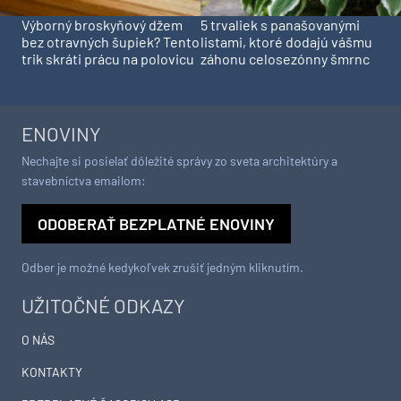
Výborný broskyňový džem
5 trvaliek s panašovanými
bez otravných šupiek? Tento
listami, ktoré dodajú vášmu
trik skráti prácu na polovicu
záhonu celosezónny šmrnc
ENOVINY
Nechajte si posielať dôležité správy zo sveta architektúry a
stavebníctva emailom:
ODOBERAŤ BEZPLATNÉ ENOVINY
Odber je možné kedykoľvek zrušiť jedným kliknutím.
UŽITOČNÉ ODKAZY
O NÁS
KONTAKTY