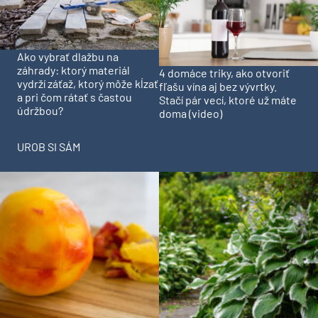
Ako vybrať dlažbu na
záhrady: ktorý materiál
4 domáce triky, ako otvoriť
vydrží záťaž, ktorý môže kĺzať
fľašu vína aj bez vývrtky.
a pri čom rátať s častou
Stačí pár vecí, ktoré už máte
údržbou?
doma (video)
UROB SI SÁM