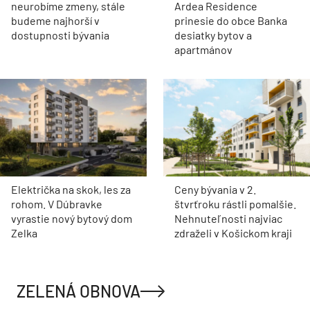
neurobíme zmeny, stále
Ardea Residence
budeme najhorší v
prinesie do obce Banka
dostupnosti bývania
desiatky bytov a
apartmánov
Električka na skok, les za
Ceny bývania v 2.
rohom. V Dúbravke
štvrťroku rástli pomalšie.
vyrastie nový bytový dom
Nehnuteľnosti najviac
Zelka
zdraželi v Košickom kraji
ZELENÁ OBNOVA