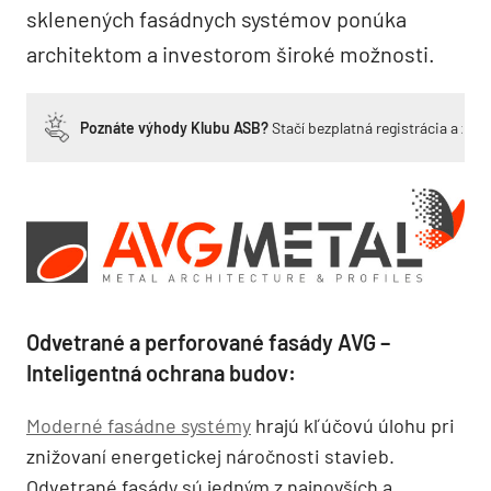
sklenených fasádnych systémov ponúka
architektom a investorom široké možnosti.
Poznáte výhody Klubu ASB?
Stačí bezplatná registrácia a zí
Odvetrané a perforované fasády AVG –
Inteligentná ochrana budov:
Moderné fasádne systémy
hrajú kľúčovú úlohu pri
znižovaní energetickej náročnosti stavieb.
Odvetrané fasády sú jedným z najnovších a