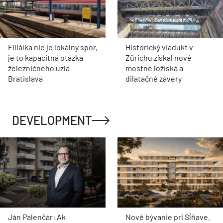
Filiálka nie je lokálny spor,
Historický viadukt v
je to kapacitná otázka
Zürichu získal nové
železničného uzla
mostné ložiská a
Bratislava
dilatačné závery
DEVELOPMENT
Ján Palenčár: Ak
Nové bývanie pri Sĺňave.