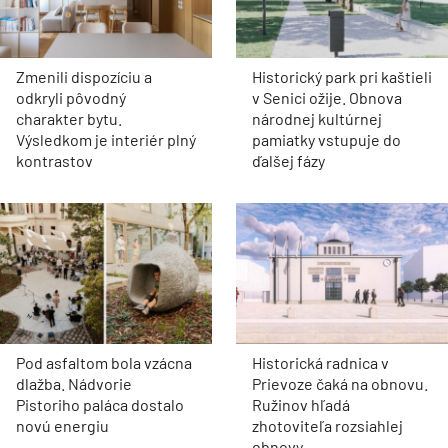
Zmenili dispozíciu a
Historický park pri kaštieli
odkryli pôvodný
v Senici ožije. Obnova
charakter bytu.
národnej kultúrnej
Výsledkom je interiér plný
pamiatky vstupuje do
kontrastov
ďalšej fázy
Pod asfaltom bola vzácna
Historická radnica v
dlažba. Nádvorie
Prievoze čaká na obnovu.
Pistoriho paláca dostalo
Ružinov hľadá
novú energiu
zhotoviteľa rozsiahlej
obnovy