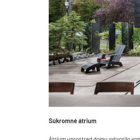
Súkromné átrium
Átrium uprostred domu vytvorilo von