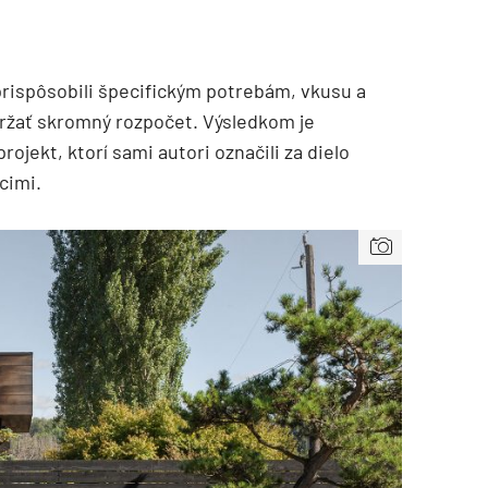
 prispôsobili špecifickým potrebám, vkusu a
ržať skromný rozpočet. Výsledkom je
rojekt, ktorí sami autori označili za dielo
cimi.
TZB HAUSTECHNIK 3/2026