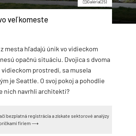
Galéria
(25)
i vo veľkomeste
a z mesta hľadajú únik vo vidieckom
rinesú opačnú situáciu. Dvojica s dvoma
 vidieckom prostredí, sa musela
m je Seattle. O svoj pokoj a pohodlie
e nich navrhli architekti?
ačí bezplatná registrácia a získate sektorové analýzy
ebríčkami firiem ⟶