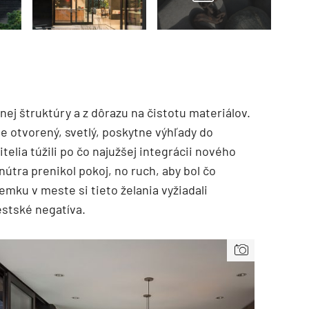
ej štruktúry a z dôrazu na čistotu materiálov.
de otvorený, svetlý, poskytne výhľady do
itelia túžili po čo najužšej integrácii nového
útra prenikol pokoj, no ruch, aby bol čo
emku v meste si tieto želania vyžiadali
stské negatíva.