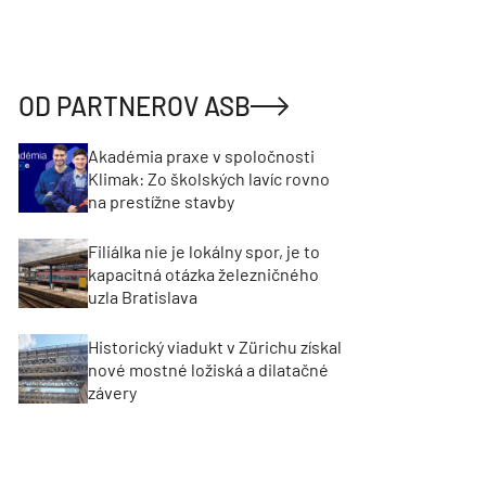
OD PARTNEROV ASB
Akadémia praxe v spoločnosti
Klimak: Zo školských lavíc rovno
na prestížne stavby
Filiálka nie je lokálny spor, je to
kapacitná otázka železničného
uzla Bratislava
Historický viadukt v Zürichu získal
nové mostné ložiská a dilatačné
závery