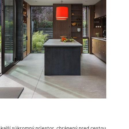
kajší súkromný priestor, chránený pred cestou