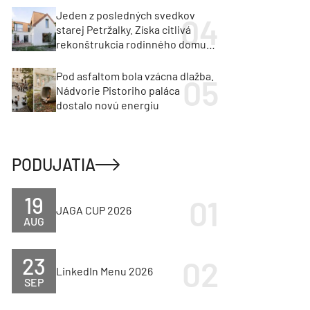
Jeden z posledných svedkov
starej Petržalky. Získa citlivá
rekonštrukcia rodinného domu
cenu za architektúru?
Pod asfaltom bola vzácna dlažba.
Nádvorie Pistoriho paláca
dostalo novú energiu
PODUJATIA
19
JAGA CUP 2026
AUG
23
LinkedIn Menu 2026
SEP