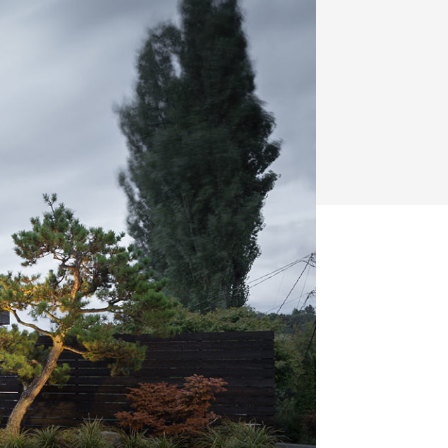
y
Klimatizácia a vetranie
urz Milan Murcka