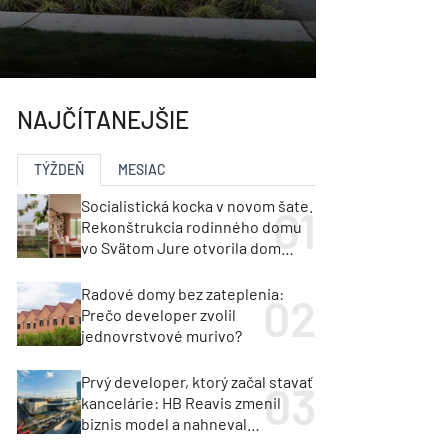
NAJČÍTANEJŠIE
TÝŽDEŇ
MESIAC
Socialistická kocka v novom šate.
Rekonštrukcia rodinného domu
vo Svätom Jure otvorila dom
krajine aj svetlu
Radové domy bez zateplenia:
Prečo developer zvolil
jednovrstvové murivo?
Prvý developer, ktorý začal stavať
kancelárie: HB Reavis zmenil
biznis model a nahneval
investorov