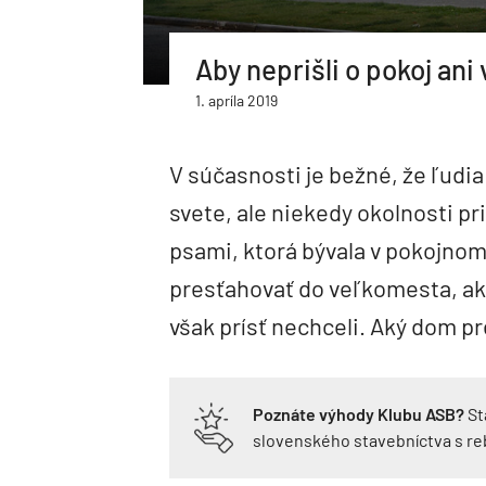
Aby neprišli o pokoj an
1. apríla 2019
V súčasnosti je bežné, že ľudi
svete, ale niekedy okolnosti p
psami, ktorá bývala v pokojnom
presťahovať do veľkomesta, aký
však prísť nechceli. Aký dom pr
Poznáte výhody Klubu ASB?
St
slovenského stavebníctva s r