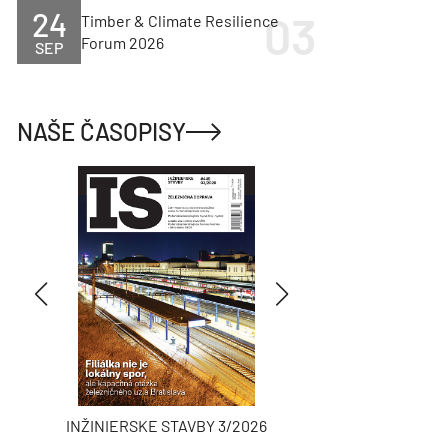
24
Timber & Climate Resilience
Forum 2026
SEP
NAŠE ČASOPISY
INŽINIERSKE STAVBY 3/2026
ASB