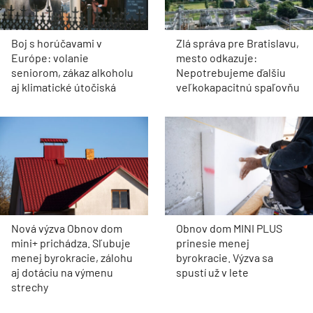
Boj s horúčavami v
Zlá správa pre Bratislavu,
Európe: volanie
mesto odkazuje:
seniorom, zákaz alkoholu
Nepotrebujeme ďalšiu
aj klimatické útočiská
veľkokapacitnú spaľovňu
Nová výzva Obnov dom
Obnov dom MINI PLUS
mini+ prichádza. Sľubuje
prinesie menej
menej byrokracie, zálohu
byrokracie. Výzva sa
aj dotáciu na výmenu
spustí už v lete
strechy