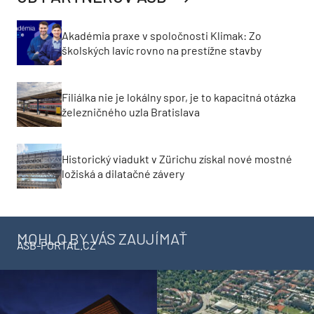
Akadémia praxe v spoločnosti Klimak: Zo
školských lavíc rovno na prestížne stavby
Filiálka nie je lokálny spor, je to kapacitná otázka
železničného uzla Bratislava
Historický viadukt v Zürichu získal nové mostné
ložiská a dilatačné závery
MOHLO BY VÁS ZAUJÍMAŤ
ASB-PORTAL.CZ