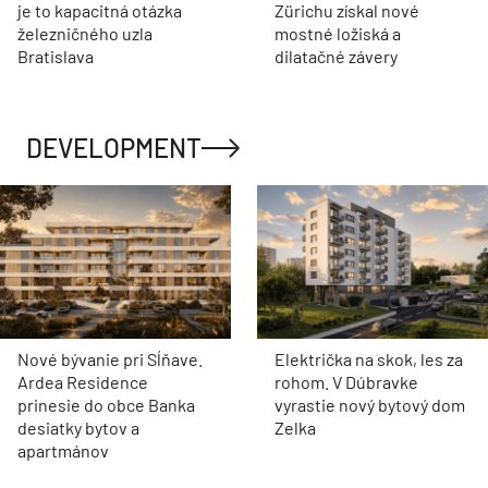
je to kapacitná otázka
Zürichu získal nové
železničného uzla
mostné ložiská a
Bratislava
dilatačné závery
DEVELOPMENT
Nové bývanie pri Sĺňave.
Električka na skok, les za
Ardea Residence
rohom. V Dúbravke
prinesie do obce Banka
vyrastie nový bytový dom
desiatky bytov a
Zelka
apartmánov