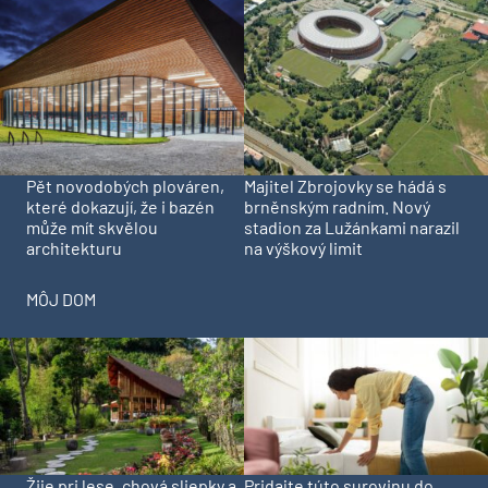
Pět novodobých plováren,
Majitel Zbrojovky se hádá s
které dokazují, že i bazén
brněnským radním. Nový
může mít skvělou
stadion za Lužánkami narazil
architekturu
na výškový limit
MÔJ DOM
Pridajte túto surovinu do
Žije pri lese, chová sliepky a