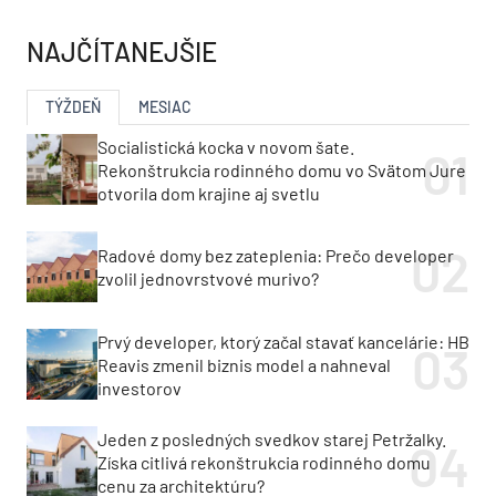
NAJČÍTANEJŠIE
TÝŽDEŇ
MESIAC
Socialistická kocka v novom šate.
Rekonštrukcia rodinného domu vo Svätom Jure
otvorila dom krajine aj svetlu
Radové domy bez zateplenia: Prečo developer
zvolil jednovrstvové murivo?
Prvý developer, ktorý začal stavať kancelárie: HB
Reavis zmenil biznis model a nahneval
investorov
Jeden z posledných svedkov starej Petržalky.
Získa citlivá rekonštrukcia rodinného domu
cenu za architektúru?