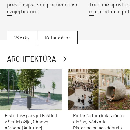
prešlo najväčšou premenou vo
Trenčíne sprístup
svojej histórii
motoristom o pol 
Všetky
Kolaudátor
ARCHITEKTÚRA
Historický park pri kaštieli
Pod asfaltom bola vzácna
v Senici ožije. Obnova
dlažba. Nádvorie
národnej kultúrnej
Pistoriho paláca dostalo