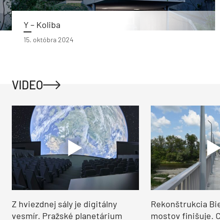
Y – Koliba
15. októbra 2024
VIDEO
Z hviezdnej sály je digitálny
Rekonštrukcia Bi
vesmír. Pražské planetárium
mostov finišuje. 