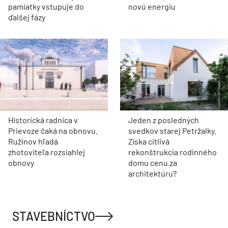
pamiatky vstupuje do
novú energiu
ďalšej fázy
Historická radnica v
Jeden z posledných
Prievoze čaká na obnovu.
svedkov starej Petržalky.
Ružinov hľadá
Získa citlivá
zhotoviteľa rozsiahlej
rekonštrukcia rodinného
obnovy
domu cenu za
architektúru?
STAVEBNÍCTVO