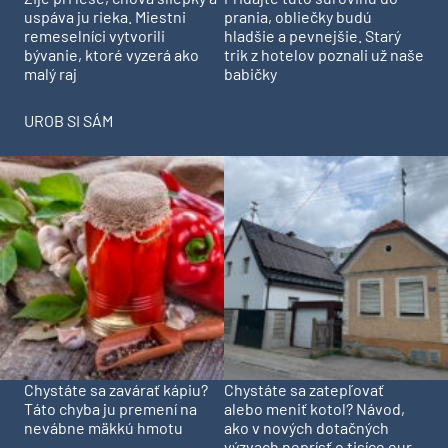
prania, obliečky budú
uspáva ju rieka. Miestni
hladšie a pevnejšie. Starý
remeselníci vytvorili
trik z hotelov poznali už naše
bývanie, ktoré vyzerá ako
babičky
malý raj
UROB SI SÁM
Chystáte sa zavárať kápiu?
Chystáte sa zatepľovať
Táto chyba ju premení na
alebo meniť kotol? Návod,
nevábne mäkkú hmotu
ako v nových dotačných
výzvach neprísť o tisíce eur