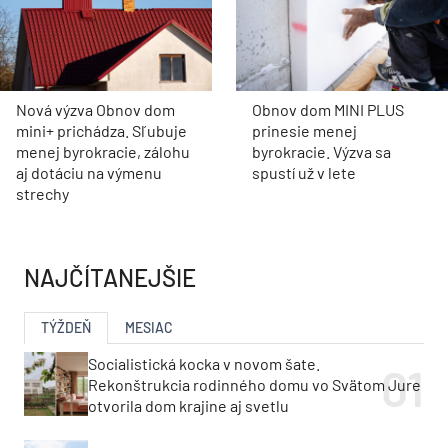
Nová výzva Obnov dom
Obnov dom MINI PLUS
mini+ prichádza. Sľubuje
prinesie menej
menej byrokracie, zálohu
byrokracie. Výzva sa
aj dotáciu na výmenu
spustí už v lete
strechy
NAJČÍTANEJŠIE
TÝŽDEŇ
MESIAC
Socialistická kocka v novom šate.
Rekonštrukcia rodinného domu vo Svätom Jure
otvorila dom krajine aj svetlu