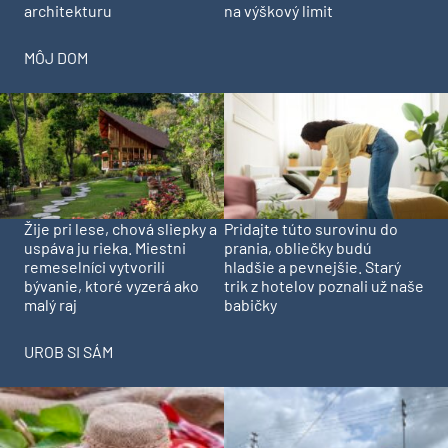
architekturu
na výškový limit
MÔJ DOM
Pridajte túto surovinu do
Žije pri lese, chová sliepky a
prania, obliečky budú
uspáva ju rieka. Miestni
hladšie a pevnejšie. Starý
remeselníci vytvorili
trik z hotelov poznali už naše
bývanie, ktoré vyzerá ako
babičky
malý raj
UROB SI SÁM