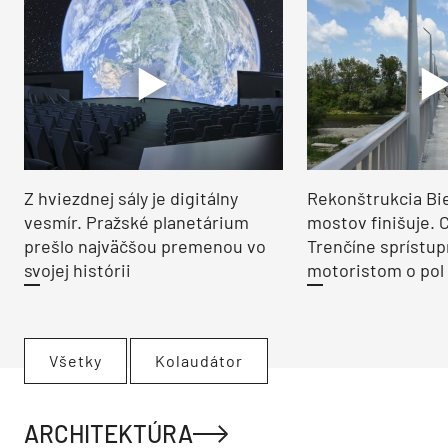
Z hviezdnej sály je digitálny
Rekonštrukcia Bi
vesmír. Pražské planetárium
mostov finišuje. 
prešlo najväčšou premenou vo
Trenčíne sprístup
svojej histórii
motoristom o pol 
Všetky
Kolaudátor
ARCHITEKTÚRA