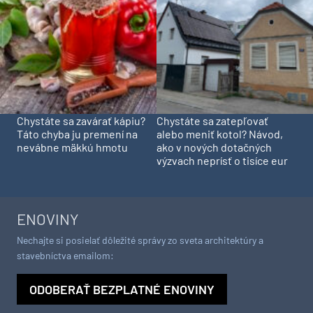
Chystáte sa zavárať kápiu?
Chystáte sa zatepľovať
Táto chyba ju premení na
alebo meniť kotol? Návod,
nevábne mäkkú hmotu
ako v nových dotačných
výzvach neprísť o tisíce eur
ENOVINY
Nechajte si posielať dôležité správy zo sveta architektúry a
stavebníctva emailom:
ODOBERAŤ BEZPLATNÉ ENOVINY