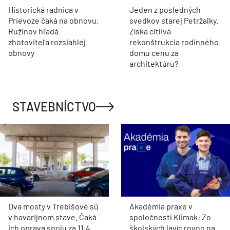
Historická radnica v
Jeden z posledných
Prievoze čaká na obnovu.
svedkov starej Petržalky.
Ružinov hľadá
Získa citlivá
zhotoviteľa rozsiahlej
rekonštrukcia rodinného
obnovy
domu cenu za
architektúru?
STAVEBNÍCTVO
Dva mosty v Trebišove sú
Akadémia praxe v
v havarijnom stave. Čaká
spoločnosti Klimak: Zo
ich oprava spolu za 11,4
školských lavíc rovno na