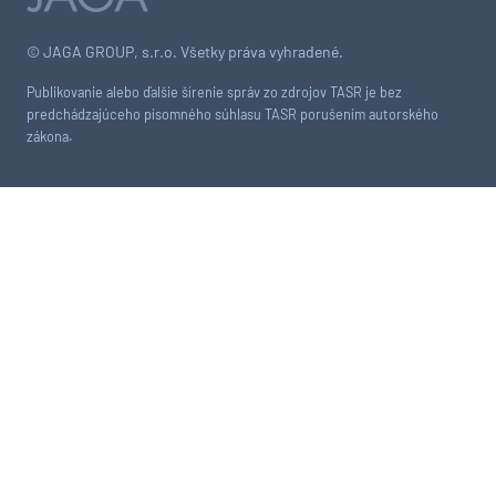
© JAGA GROUP, s.r.o. Všetky práva vyhradené.
Publikovanie alebo ďalšie šírenie správ zo zdrojov TASR je bez
predchádzajúceho písomného súhlasu TASR porušením autorského
zákona.