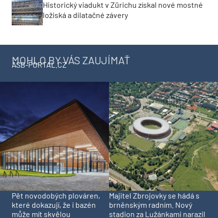
Historický viadukt v Zürichu získal nové mostné
ložiská a dilatačné závery
MOHLO BY VÁS ZAUJÍMAŤ
ASB-PORTAL.CZ
Pět novodobých plováren,
Majitel Zbrojovky se hádá s
které dokazují, že i bazén
brněnským radním. Nový
může mít skvělou
stadion za Lužánkami narazil