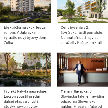
Električka na skok, les za
Ceny bývania v 2.
rohom. V Dúbravke
štvrťroku rástli pomalšie.
vyrastie nový bytový dom
Nehnuteľnosti najviac
Zelka
zdraželi v Košickom kraji
Projekt Rakyta napreduje.
Marián Hlavačka: V
Lucron spustil predaj
Slovinsku takmer nevidím
ďalšej etapy a chystá
odpad, na Slovensku
stovky nových bytov
nájdem v lese aj fľaše od