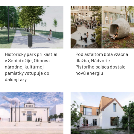
Historický park pri kaštieli
Pod asfaltom bola vzácna
v Senici ožije. Obnova
dlažba. Nádvorie
národnej kultúrnej
Pistoriho paláca dostalo
pamiatky vstupuje do
novú energiu
ďalšej fázy