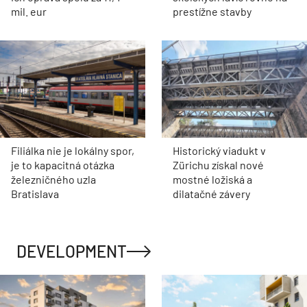
mil. eur
prestížne stavby
Filiálka nie je lokálny spor,
Historický viadukt v
je to kapacitná otázka
Zürichu získal nové
železničného uzla
mostné ložiská a
Bratislava
dilatačné závery
DEVELOPMENT