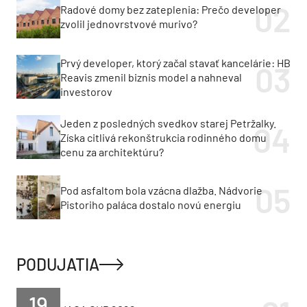
Radové domy bez zateplenia: Prečo developer
zvolil jednovrstvové murivo?
Prvý developer, ktorý začal stavať kancelárie: HB
Reavis zmenil biznis model a nahneval
investorov
Jeden z posledných svedkov starej Petržalky.
Získa citlivá rekonštrukcia rodinného domu
cenu za architektúru?
Pod asfaltom bola vzácna dlažba. Nádvorie
Pistoriho paláca dostalo novú energiu
PODUJATIA
19