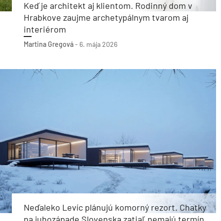
Keď je architekt aj klientom. Rodinný dom v
Hrabkove zaujme archetypálnym tvarom aj
interiérom
Martina Gregová
-
6. mája 2026
Neďaleko Levíc plánujú komorný rezort. Chatky
na juhozápade Slovenska zatiaľ nemajú termín