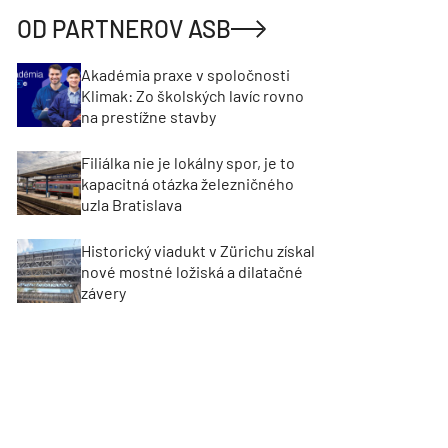
OD PARTNEROV ASB
Akadémia praxe v spoločnosti
Klimak: Zo školských lavíc rovno
na prestížne stavby
Filiálka nie je lokálny spor, je to
kapacitná otázka železničného
uzla Bratislava
Historický viadukt v Zürichu získal
nové mostné ložiská a dilatačné
závery