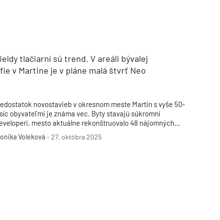
eldy tlačiarní sú trend. V areáli bývalej
ie v Martine je v pláne malá štvrť Neo
edostatok novostavieb v okresnom meste Martin s vyše 50-
isíc obyvateľmi je známa vec. Byty stavajú súkromní
eveloperi, mesto aktuálne rekonštruovalo 48 nájomných
ytov.
onika Voleková
-
27. októbra 2025