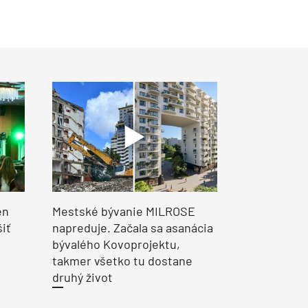
en
Mestské bývanie MILROSE
šiť
napreduje. Začala sa asanácia
bývalého Kovoprojektu,
takmer všetko tu dostane
druhý život