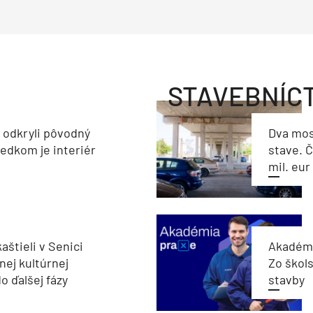
STAVEBNÍC
a odkryli pôvodný
Dva mos
ledkom je interiér
stave. Č
mil. eur
aštieli v Senici
Akadémi
nej kultúrnej
Zo škols
o ďalšej fázy
stavby