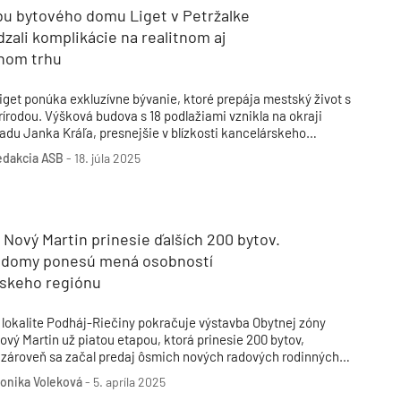
bu bytového domu Liget v Petržalke
zali komplikácie na realitnom aj
nom trhu
iget ponúka exkluzívne bývanie, ktoré prepája mestský život s
rírodou. Výšková budova s 18 podlažiami vznikla na okraji
adu Janka Kráľa, presnejšie v blízkosti kancelárskeho
omplexu Einsteinova Business Center.
edakcia ASB
-
18. júla 2025
 Nový Martin prinesie ďalších 200 bytov.
 domy ponesú mená osobností
nskeho regiónu
 lokalite Podháj-Riečiny pokračuje výstavba Obytnej zóny
ový Martin už piatou etapou, ktorá prinesie 200 bytov,
 zároveň sa začal predaj ôsmich nových radových rodinných
omov.
onika Voleková
-
5. apríla 2025