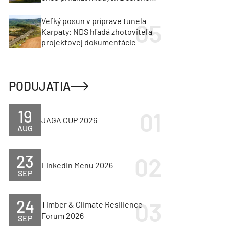
regiónu
Veľký posun v príprave tunela
Karpaty: NDS hľadá zhotoviteľa
projektovej dokumentácie
PODUJATIA
19
JAGA CUP 2026
AUG
23
LinkedIn Menu 2026
SEP
24
Timber & Climate Resilience
Forum 2026
SEP