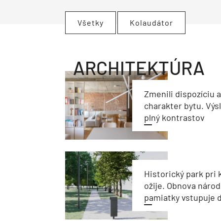
Všetky
Kolaudátor
ARCHITEKTÚRA
Zmenili dispozíciu 
charakter bytu. Výs
plný kontrastov
Historický park pri k
ožije. Obnova národ
pamiatky vstupuje d