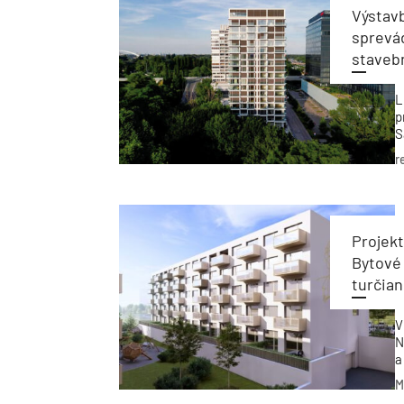
Výstav
sprevád
staveb
L
p
S
k
r
Projekt
Bytové
turčia
V
N
a
d
M