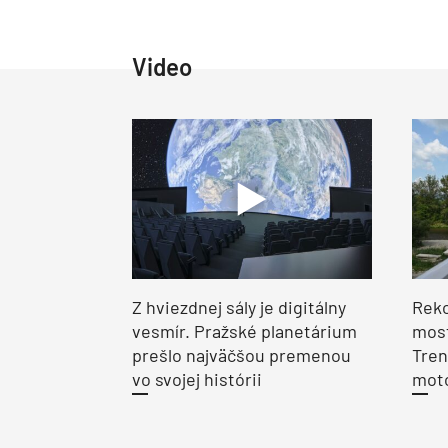
Video
Z hviezdnej sály je digitálny
Reko
vesmír. Pražské planetárium
most
prešlo najväčšou premenou
Tren
vo svojej histórii
moto