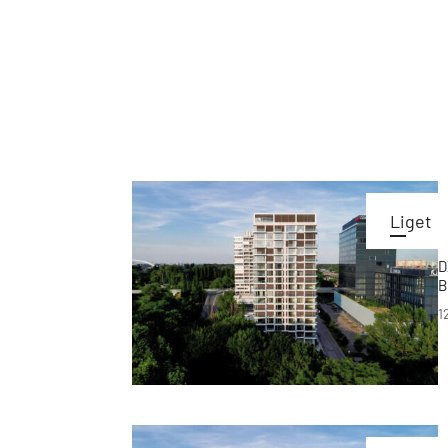
Liget
D
B
1