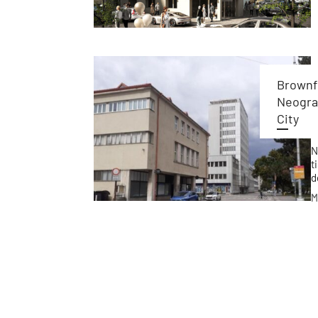
Brownfi
Neograf
City
N
t
d
b
M