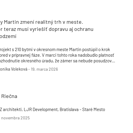
Inžinierske siete
Solárne kolektor
Interiérový dizajn
Bonusy Klubu ASB
Urbanizmus
Manažérsky k
Stavebná technika
y Martin zmení realitný trh v meste.
r teraz musí vyriešiť dopravu aj ochranu
podzemí
rojekt s 210 bytmi v okresnom meste Martin postúpil o krok
pred v prípravnej fáze. V marci tohto roka nadobudlo platnosť
ozhodnutie okresného úradu, že zámer sa nebude posudzovať
odľa zákona o posudzovaní vplyvov na životné prostredie
onika Voleková
-
19. marca 2026
EIA).
t Riečna
Z architekti, LJR Development, Bratislava - Staré Mesto
. novembra 2025