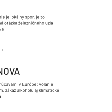
nie je lokálny spor, je to
ná otázka železničného uzla
va
NOVA
orúčavami v Európe: volanie
, zákaz alkoholu aj klimatické
á