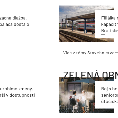
zácna dlažba.
Filiálka 
paláca dostalo
kapacit
Bratisla
Viac z témy Stavebníctvo
ZELENÁ OB
eurobíme zmeny,
Boj s h
rší v dostupnosti
seniorom
útočisk