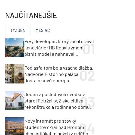
y
Klimatizácia a vetranie
urz Milan Murcka
NAJČÍTANEJŠIE
TÝŽDEŇ
MESIAC
Prvý developer, ktorý začal stavať
kancelárie: HB Reavis zmenil
biznis model a nahneval
investorov
Pod asfaltom bola vzácna dlažba.
Nádvorie Pistoriho paláca
dostalo novú energiu
Jeden z posledných svedkov
starej Petržalky. Získa citlivá
rekonštrukcia rodinného domu
cenu za architektúru?
Nový internát pre stovky
študentov? Žiar nad Hronom
chce prilákať mladých z celého