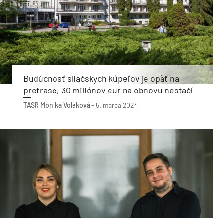
Budúcnosť sliačskych kúpeľov je opäť na
pretrase, 30 miliónov eur na obnovu nestačí
TASR
Monika Voleková
-
5. marca 2024