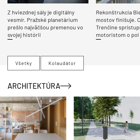
Z hviezdnej sály je digitálny
Rekonštrukcia Bi
vesmír. Pražské planetárium
mostov finišuje. 
prešlo najväčšou premenou vo
Trenčíne sprístup
svojej histórii
motoristom o pol 
Všetky
Kolaudátor
ARCHITEKTÚRA