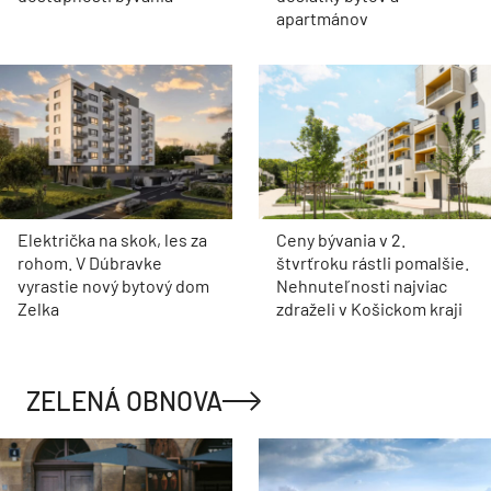
apartmánov
Električka na skok, les za
Ceny bývania v 2.
rohom. V Dúbravke
štvrťroku rástli pomalšie.
vyrastie nový bytový dom
Nehnuteľnosti najviac
Zelka
zdraželi v Košickom kraji
ZELENÁ OBNOVA