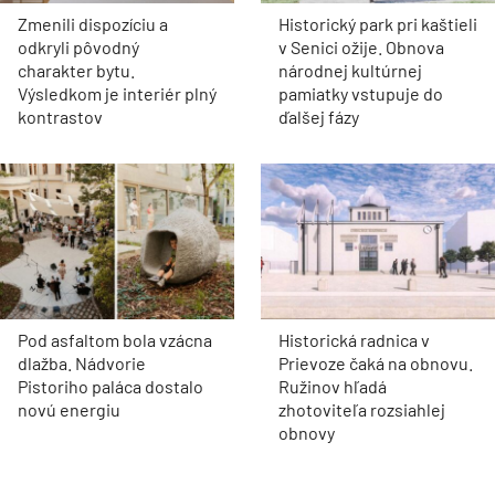
Zmenili dispozíciu a
Historický park pri kaštieli
odkryli pôvodný
v Senici ožije. Obnova
charakter bytu.
národnej kultúrnej
Výsledkom je interiér plný
pamiatky vstupuje do
kontrastov
ďalšej fázy
Pod asfaltom bola vzácna
Historická radnica v
dlažba. Nádvorie
Prievoze čaká na obnovu.
Pistoriho paláca dostalo
Ružinov hľadá
novú energiu
zhotoviteľa rozsiahlej
obnovy