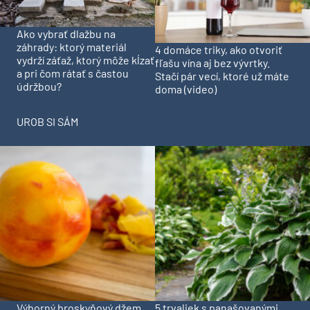
Ako vybrať dlažbu na
záhrady: ktorý materiál
4 domáce triky, ako otvoriť
vydrží záťaž, ktorý môže kĺzať
fľašu vína aj bez vývrtky.
a pri čom rátať s častou
Stačí pár vecí, ktoré už máte
údržbou?
doma (video)
UROB SI SÁM
Výborný broskyňový džem
5 trvaliek s panašovanými