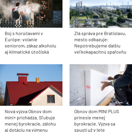
Boj s horúčavami v
Zlá správa pre Bratislavu,
Európe: volanie
mesto odkazuje:
seniorom, zákaz alkoholu
Nepotrebujeme ďalšiu
aj klimatické útočiská
veľkokapacitnú spaľovňu
Nová výzva Obnov dom
Obnov dom MINI PLUS
mini+ prichádza. Sľubuje
prinesie menej
menej byrokracie, zálohu
byrokracie. Výzva sa
aj dotáciu na výmenu
spustí už v lete