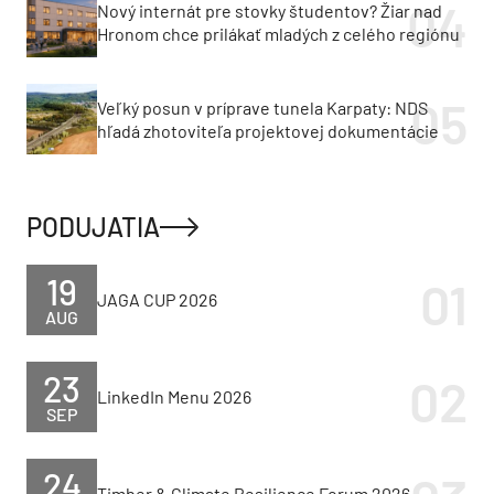
Nový internát pre stovky študentov? Žiar nad
Hronom chce prilákať mladých z celého regiónu
Veľký posun v príprave tunela Karpaty: NDS
hľadá zhotoviteľa projektovej dokumentácie
PODUJATIA
19
JAGA CUP 2026
AUG
23
LinkedIn Menu 2026
SEP
24
Timber & Climate Resilience Forum 2026