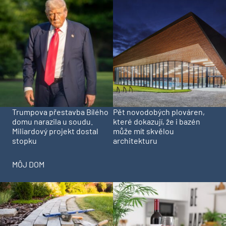
Trumpova přestavba Bílého
Pět novodobých plováren,
domu narazila u soudu.
které dokazují, že i bazén
Miliardový projekt dostal
může mít skvělou
stopku
architekturu
MÔJ DOM