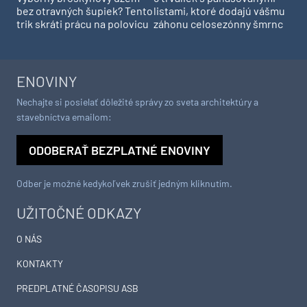
bez otravných šupiek? Tento
listami, ktoré dodajú vášmu
trik skráti prácu na polovicu
záhonu celosezónny šmrnc
ENOVINY
Nechajte si posielať dôležité správy zo sveta architektúry a
stavebníctva emailom:
ODOBERAŤ BEZPLATNÉ ENOVINY
Odber je možné kedykoľvek zrušiť jedným kliknutím.
UŽITOČNÉ ODKAZY
O NÁS
KONTAKTY
PREDPLATNÉ ČASOPISU ASB