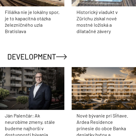
Filiálka nie je lokálny spor,
Historický viadukt v
je to kapacitná otázka
Zürichu získal nové
železničného uzla
mostné ložiská a
Bratislava
dilatačné závery
DEVELOPMENT
Ján Palenčár: Ak
Nové bývanie pri Sĺňave.
neurobíme zmeny, stále
Ardea Residence
budeme najhorší v
prinesie do obce Banka
dostupnosti bývania
desiatky bytov a