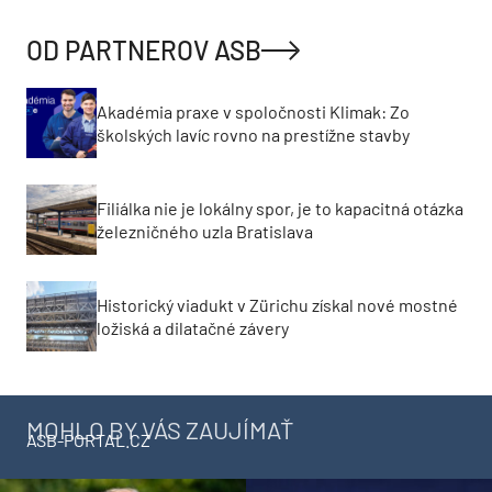
OD PARTNEROV ASB
Akadémia praxe v spoločnosti Klimak: Zo
školských lavíc rovno na prestížne stavby
Filiálka nie je lokálny spor, je to kapacitná otázka
železničného uzla Bratislava
Historický viadukt v Zürichu získal nové mostné
ložiská a dilatačné závery
MOHLO BY VÁS ZAUJÍMAŤ
ASB-PORTAL.CZ