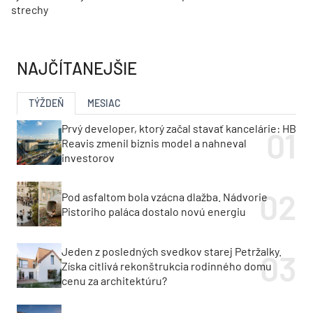
strechy
NAJČÍTANEJŠIE
TÝŽDEŇ
MESIAC
Prvý developer, ktorý začal stavať kancelárie: HB
Reavis zmenil biznis model a nahneval
investorov
Pod asfaltom bola vzácna dlažba. Nádvorie
Pistoriho paláca dostalo novú energiu
Jeden z posledných svedkov starej Petržalky.
Získa citlivá rekonštrukcia rodinného domu
cenu za architektúru?