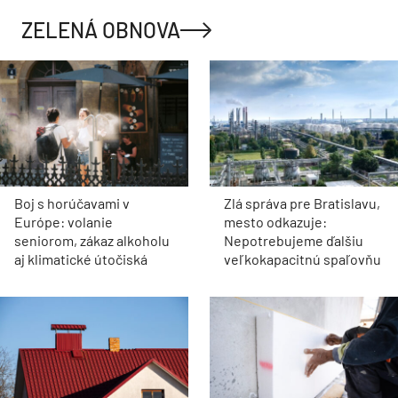
ZELENÁ OBNOVA
Boj s horúčavami v
Zlá správa pre Bratislavu,
Európe: volanie
mesto odkazuje:
seniorom, zákaz alkoholu
Nepotrebujeme ďalšiu
aj klimatické útočiská
veľkokapacitnú spaľovňu