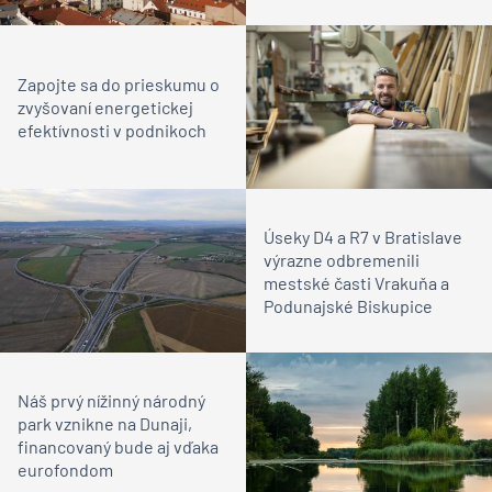
Zapojte sa do prieskumu o
zvyšovaní energetickej
efektívnosti v podnikoch
Úseky D4 a R7 v Bratislave
výrazne odbremenili
mestské časti Vrakuňa a
Podunajské Biskupice
Náš prvý nížinný národný
park vznikne na Dunaji,
financovaný bude aj vďaka
eurofondom