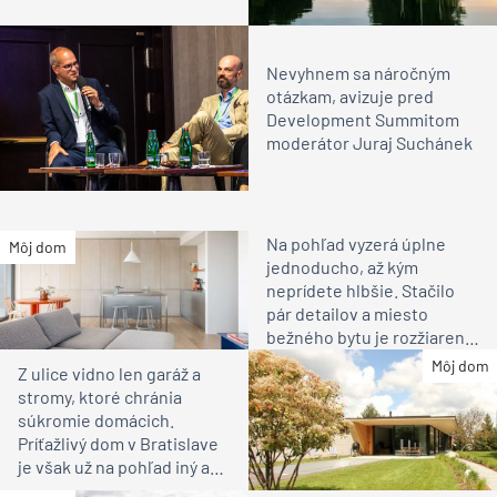
Nevyhnem sa náročným
otázkam, avizuje pred
Development Summitom
moderátor Juraj Suchánek
Na pohľad vyzerá úplne
Môj dom
jednoducho, až kým
neprídete hlbšie. Stačilo
pár detailov a miesto
bežného bytu je rozžiarené
bývanie pre rodinu
Môj dom
Z ulice vidno len garáž a
stromy, ktoré chránia
súkromie domácich.
Príťažlivý dom v Bratislave
je však už na pohľad iný ako
susedia