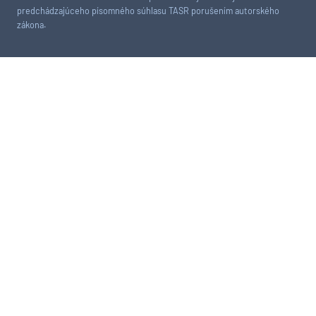
predchádzajúceho písomného súhlasu TASR porušením autorského
zákona.