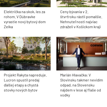
Električka na skok, les za
Ceny bývania v 2.
rohom. V Dúbravke
štvrťroku rástli pomalšie.
vyrastie nový bytový dom
Nehnuteľnosti najviac
Zelka
zdraželi v Košickom kraji
Projekt Rakyta napreduje.
Marián Hlavačka: V
Lucron spustil predaj
Slovinsku takmer nevidím
ďalšej etapy a chystá
odpad, na Slovensku
stovky nových bytov
nájdem v lese aj fľaše od
vodky