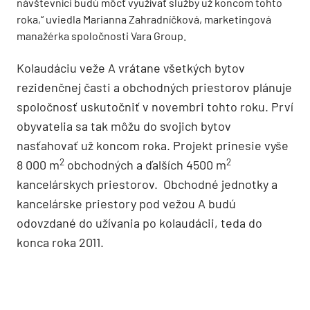
návštevníci budú môcť využívať služby už koncom tohto
roka,“ uviedla Marianna Zahradníčková, marketingová
manažérka spoločnosti Vara Group.
Kolaudáciu veže A vrátane všetkých bytov
rezidenčnej časti a obchodných priestorov plánuje
spoločnosť uskutočniť v novembri tohto roku. Prví
obyvatelia sa tak môžu do svojich bytov
nasťahovať už koncom roka. Projekt prinesie vyše
2
2
8 000 m
obchodných a ďalších 4500 m
kancelárskych priestorov. Obchodné jednotky a
kancelárske priestory pod vežou A budú
odovzdané do užívania po kolaudácii, teda do
konca roka 2011.