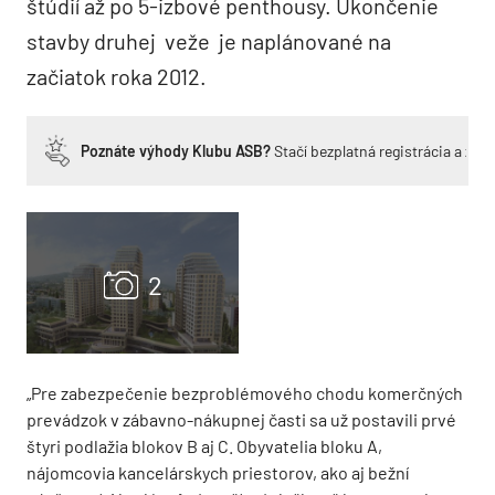
štúdií až po 5-izbové penthousy. Ukončenie
stavby druhej veže je naplánované na
začiatok roka 2012.
Poznáte výhody Klubu ASB?
Stačí bezplatná registrácia a zí
„Pre zabezpečenie bezproblémového chodu komerčných
prevádzok v zábavno-nákupnej časti sa už postavili prvé
štyri podlažia blokov B aj C. Obyvatelia bloku A,
nájomcovia kancelárskych priestorov, ako aj bežní