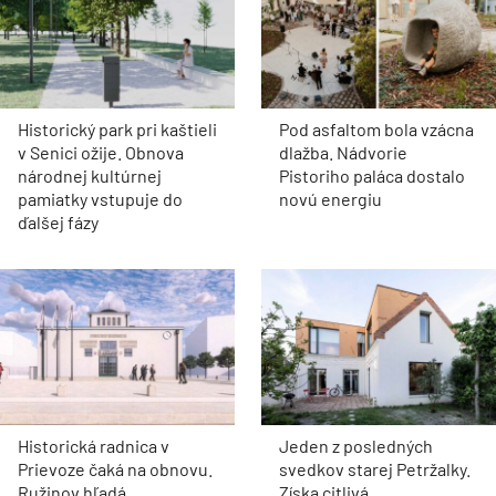
Historický park pri kaštieli
Pod asfaltom bola vzácna
v Senici ožije. Obnova
dlažba. Nádvorie
národnej kultúrnej
Pistoriho paláca dostalo
pamiatky vstupuje do
novú energiu
ďalšej fázy
Historická radnica v
Jeden z posledných
Prievoze čaká na obnovu.
svedkov starej Petržalky.
Ružinov hľadá
Získa citlivá