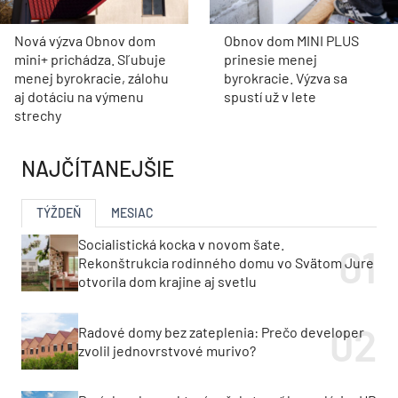
Nová výzva Obnov dom
Obnov dom MINI PLUS
mini+ prichádza. Sľubuje
prinesie menej
menej byrokracie, zálohu
byrokracie. Výzva sa
aj dotáciu na výmenu
spustí už v lete
strechy
NAJČÍTANEJŠIE
TÝŽDEŇ
MESIAC
Socialistická kocka v novom šate.
Rekonštrukcia rodinného domu vo Svätom Jure
otvorila dom krajine aj svetlu
Radové domy bez zateplenia: Prečo developer
zvolil jednovrstvové murivo?