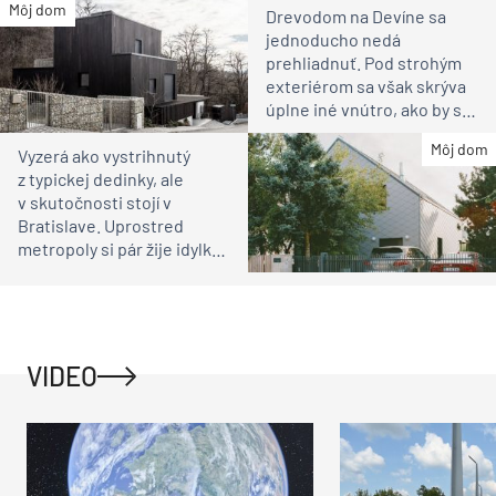
Môj dom
Drevodom na Devíne sa
jednoducho nedá
prehliadnuť. Pod strohým
exteriérom sa však skrýva
úplne iné vnútro, ako by ste
čakali
Môj dom
Vyzerá ako vystrihnutý
z typickej dedinky, ale
v skutočnosti stojí v
Bratislave. Uprostred
metropoly si pár žije idylku
ako na vidieku
VIDEO