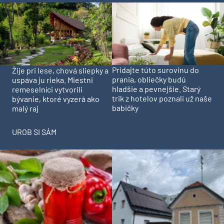
Pridajte túto surovinu do
Žije pri lese, chová sliepky a
prania, obliečky budú
uspáva ju rieka. Miestni
hladšie a pevnejšie. Starý
remeselníci vytvorili
trik z hotelov poznali už naše
bývanie, ktoré vyzerá ako
babičky
malý raj
UROB SI SÁM