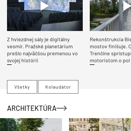
Z hviezdnej sály je digitálny
Rekonštrukcia Bi
vesmír. Pražské planetárium
mostov finišuje. 
prešlo najväčšou premenou vo
Trenčíne sprístup
svojej histórii
motoristom o pol 
Všetky
Kolaudátor
ARCHITEKTÚRA