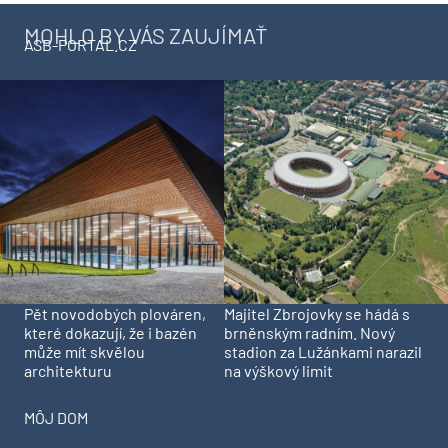
MOHLO BY VÁS ZAUJÍMAŤ
ASB-PORTAL.CZ
Pět novodobých plováren,
Majitel Zbrojovky se hádá s
které dokazují, že i bazén
brněnským radním. Nový
může mít skvělou
stadion za Lužánkami narazil
architekturu
na výškový limit
MÔJ DOM