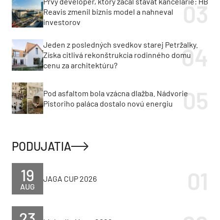
Prvý developer, ktorý začal stavať kancelárie: HB
Reavis zmenil biznis model a nahneval
investorov
Jeden z posledných svedkov starej Petržalky.
Získa citlivá rekonštrukcia rodinného domu
cenu za architektúru?
Pod asfaltom bola vzácna dlažba. Nádvorie
Pistoriho paláca dostalo novú energiu
PODUJATIA
19
JAGA CUP 2026
AUG
23