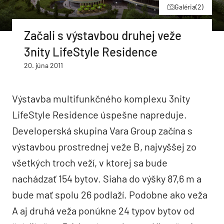
Galéria
(2)
Začali s výstavbou druhej veže
3nity LifeStyle Residence
20. júna 2011
Výstavba multifunkčného komplexu 3nity
LifeStyle Residence úspešne napreduje.
Developerská skupina Vara Group začína s
výstavbou prostrednej veže B, najvyššej zo
všetkých troch veží, v ktorej sa bude
nachádzať 154 bytov. Siaha do výšky 87,6 m a
bude mať spolu 26 podlaží. Podobne ako veža
A aj druhá veža ponúkne 24 typov bytov od