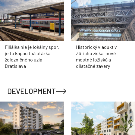
Filiálka nie je lokálny spor,
Historický viadukt v
je to kapacitná otázka
Zürichu získal nové
železničného uzla
mostné ložiská a
Bratislava
dilatačné závery
DEVELOPMENT