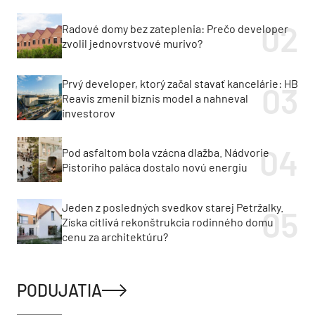
Radové domy bez zateplenia: Prečo developer
zvolil jednovrstvové murivo?
Prvý developer, ktorý začal stavať kancelárie: HB
Reavis zmenil biznis model a nahneval
investorov
Pod asfaltom bola vzácna dlažba. Nádvorie
Pistoriho paláca dostalo novú energiu
Jeden z posledných svedkov starej Petržalky.
Získa citlivá rekonštrukcia rodinného domu
cenu za architektúru?
PODUJATIA