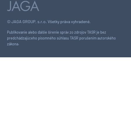
© JAGA GROUP, s.r.o. Všetky práva vyhradené.
Publikovanie alebo ďalšie šírenie správ zo zdrojov TASR je bez
predchádzajúceho písomného súhlasu TASR porušením autorského
zákona.