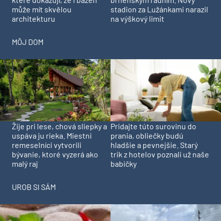
může mít skvělou
stadion za Lužánkami narazil
architekturu
na výškový limit
MÔJ DOM
Pridajte túto surovinu do
Žije pri lese, chová sliepky a
prania, obliečky budú
uspáva ju rieka. Miestni
hladšie a pevnejšie. Starý
remeselníci vytvorili
trik z hotelov poznali už naše
bývanie, ktoré vyzerá ako
babičky
malý raj
UROB SI SÁM