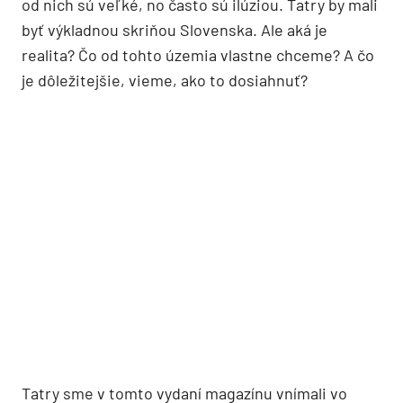
od nich sú veľké, no často sú ilúziou. Tatry by mali
byť výkladnou skriňou Slovenska. Ale aká je
realita? Čo od tohto územia vlastne chceme? A čo
je dôležitejšie, vieme, ako to dosiahnuť?
Tatry sme v tomto vydaní magazínu vnímali vo