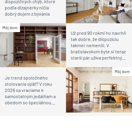
dispozičných chýb, ktoré
podľa dizajnérky ničia
dobrý dojem z bývania
Môj dom
Už pred 90 rokmi ho navrhli
tak dobre, že dispozíciu
takmer nemenili. V
bratislavskom byte si teraz
starší pár užíva perfektný
domov
Môj dom
Je trend spoločného
stolovania späť? V roku
2026 sa vraciame k
samostatným jedálňam a
obedom so špeciálnou
atmosférou