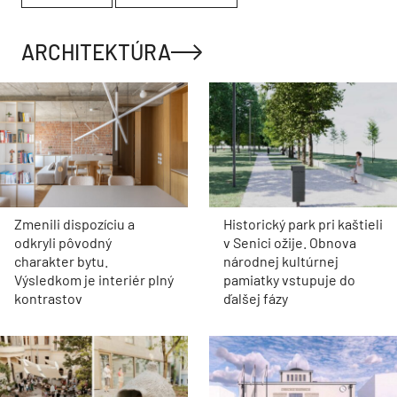
ARCHITEKTÚRA
Zmenili dispozíciu a
Historický park pri kaštieli
odkryli pôvodný
v Senici ožije. Obnova
charakter bytu.
národnej kultúrnej
Výsledkom je interiér plný
pamiatky vstupuje do
kontrastov
ďalšej fázy