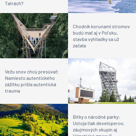
Tatrách?
Chodník korunami stromov
budú mať aj v Poľsku,
stavba vyhliadky sa už
začala
Vežu snov chcú presúvať:
Namiesto autentického
zážitku prišla autentická
trauma
Bitky o národné parky:
Ustoja tlak developerov,
záujmových skupín aj
klimatické zmeny?