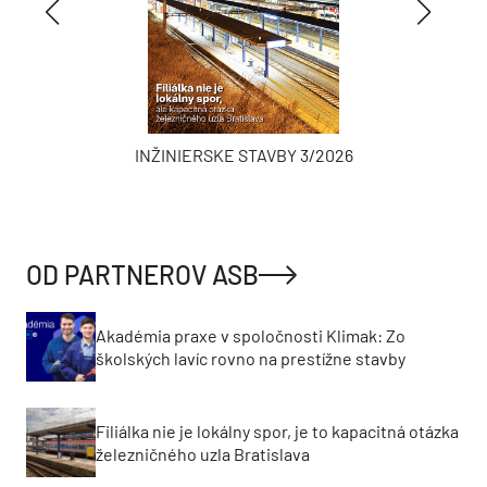
INŽINIERSKE STAVBY 3/2026
OD PARTNEROV ASB
Akadémia praxe v spoločnosti Klimak: Zo
školských lavíc rovno na prestížne stavby
Filiálka nie je lokálny spor, je to kapacitná otázka
železničného uzla Bratislava