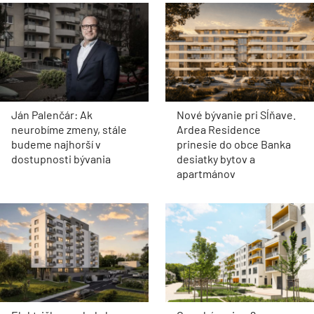
Ján Palenčár: Ak
Nové bývanie pri Sĺňave.
neurobíme zmeny, stále
Ardea Residence
budeme najhorší v
prinesie do obce Banka
dostupnosti bývania
desiatky bytov a
apartmánov