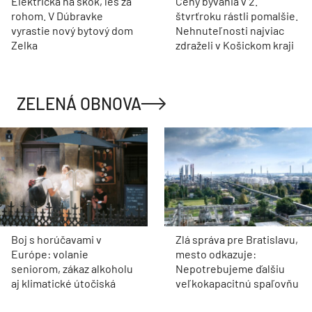
Električka na skok, les za
Ceny bývania v 2.
rohom. V Dúbravke
štvrťroku rástli pomalšie.
vyrastie nový bytový dom
Nehnuteľnosti najviac
Zelka
zdraželi v Košickom kraji
ZELENÁ OBNOVA
Boj s horúčavami v
Zlá správa pre Bratislavu,
Európe: volanie
mesto odkazuje:
seniorom, zákaz alkoholu
Nepotrebujeme ďalšiu
aj klimatické útočiská
veľkokapacitnú spaľovňu