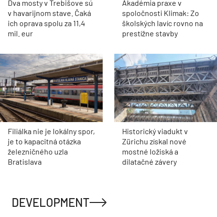
Dva mosty v Trebišove sú
Akadémia praxe v
v havarijnom stave. Čaká
spoločnosti Klimak: Zo
ich oprava spolu za 11,4
školských lavíc rovno na
mil. eur
prestížne stavby
Filiálka nie je lokálny spor,
Historický viadukt v
je to kapacitná otázka
Zürichu získal nové
železničného uzla
mostné ložiská a
Bratislava
dilatačné závery
DEVELOPMENT