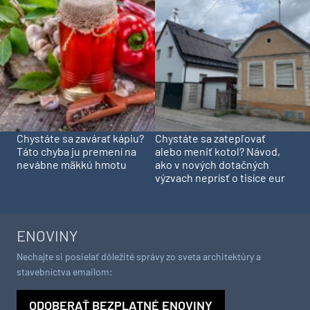
Chystáte sa zavárať kápiu?
Chystáte sa zatepľovať
Táto chyba ju premení na
alebo meniť kotol? Návod,
nevábne mäkkú hmotu
ako v nových dotačných
výzvach neprísť o tisíce eur
ENOVINY
Nechajte si posielať dôležité správy zo sveta architektúry a
stavebníctva emailom:
ODOBERAŤ BEZPLATNÉ ENOVINY