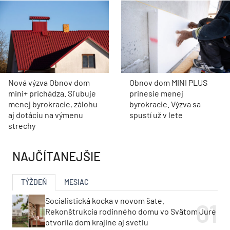
Nová výzva Obnov dom
Obnov dom MINI PLUS
mini+ prichádza. Sľubuje
prinesie menej
menej byrokracie, zálohu
byrokracie. Výzva sa
aj dotáciu na výmenu
spustí už v lete
strechy
NAJČÍTANEJŠIE
TÝŽDEŇ
MESIAC
Socialistická kocka v novom šate.
Rekonštrukcia rodinného domu vo Svätom Jure
otvorila dom krajine aj svetlu