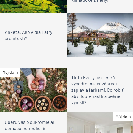
Anketa: Ako vidia Tatry
architekti?
Môj dom
Tieto kvety cez jeseň
vysaďte, na jar záhradu
zaplavia farbami. Čo robiť,
aby dobre rástli a pekne
vynikli?
Môj dom
Oberú vás o súkromie aj
domáce pohodlie. 9