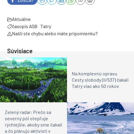
ZDIEĽAŤ
Aktuálne
časopis ASB
Tatry
Našli ste chybu alebo máte pripomienku?
Súvisiace
Na komplexnú opravu
Cesty slobody (II/537) čakali
Tatry viac ako 50 rokov
Zelený radar: Prečo sa
severný pól otepľuje
rýchlejšie, akoby sme čakali
a čo plánujú aktivisti v