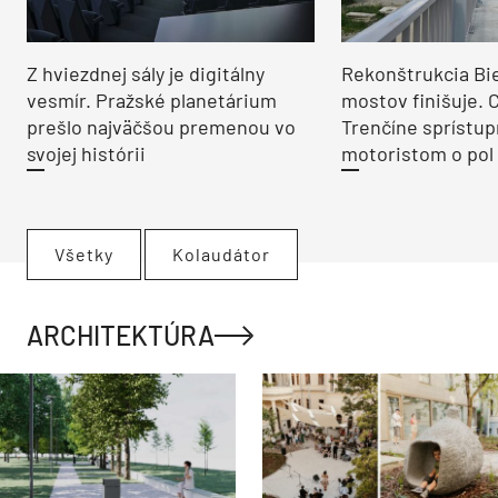
Z hviezdnej sály je digitálny
Rekonštrukcia Bi
vesmír. Pražské planetárium
mostov finišuje. 
prešlo najväčšou premenou vo
Trenčíne sprístup
svojej histórii
motoristom o pol 
Všetky
Kolaudátor
ARCHITEKTÚRA