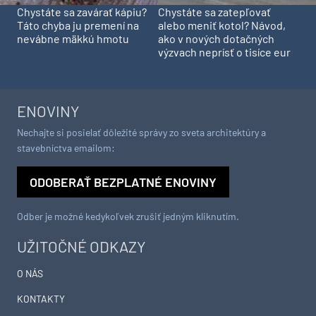
Chystáte sa zavárať kápiu?
Chystáte sa zatepľovať
Táto chyba ju premení na
alebo meniť kotol? Návod,
nevábne mäkkú hmotu
ako v nových dotačných
výzvach neprísť o tisíce eur
ENOVINY
Nechajte si posielať dôležité správy zo sveta architektúry a
stavebníctva emailom:
ODOBERAŤ BEZPLATNÉ ENOVINY
Odber je možné kedykoľvek zrušiť jedným kliknutím.
UŽITOČNÉ ODKAZY
O NÁS
KONTAKTY