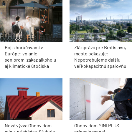
Boj s horúčavami v
Zlá správa pre Bratislavu,
Európe: volanie
mesto odkazuje:
seniorom, zákaz alkoholu
Nepotrebujeme ďalšiu
aj klimatické útočiská
veľkokapacitnú spaľovňu
Nová výzva Obnov dom
Obnov dom MINI PLUS
mini+ prichádza. Sľubuje
prinesie menej