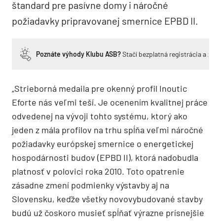
štandard pre pasívne domy i náročné
požiadavky pripravovanej smernice EPBD II.
Poznáte výhody Klubu ASB?
Stačí bezplatná registrácia a zí
„Strieborná medaila pre okenný profil Inoutic
Eforte nás veľmi teší. Je ocenením kvalitnej práce
odvedenej na vývoji tohto systému, ktorý ako
jeden z mála profilov na trhu spĺňa veľmi náročné
požiadavky európskej smernice o energetickej
hospodárnosti budov (EPBD II), ktorá nadobudla
platnosť v polovici roka 2010. Toto opatrenie
zásadne zmení podmienky výstavby aj na
Slovensku, keďže všetky novovybudované stavby
budú už čoskoro musieť spĺňať výrazne prísnejšie