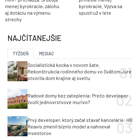
menej byrokracie, zálohu
byrokracie. Výzva sa
aj dotáciu na výmenu
spustí už v lete
strechy
NAJČÍTANEJŠIE
TÝŽDEŇ
MESIAC
Socialistická kocka v novom šate.
Rekonštrukcia rodinného domu vo Svätom Jure
otvorila dom krajine aj svetlu
Radové domy bez zateplenia: Prečo developer
zvolil jednovrstvové murivo?
Prvý developer, ktorý začal stavať kancelárie: HB
Reavis zmenil biznis model a nahneval
investorov