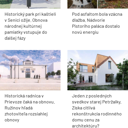
Historický park pri kaštieli
Pod asfaltom bola vzácna
v Senici ožije. Obnova
dlažba. Nádvorie
národnej kultúrnej
Pistoriho paláca dostalo
pamiatky vstupuje do
novú energiu
ďalšej fázy
Historická radnica v
Jeden z posledných
Prievoze čaká na obnovu.
svedkov starej Petržalky.
Ružinov hľadá
Získa citlivá
zhotoviteľa rozsiahlej
rekonštrukcia rodinného
obnovy
domu cenu za
architektúru?