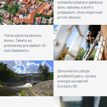
vyhlásila súťaž pre gánkový
dom, radovku a dom s
prejazdom, chce inšpirovať
pri ich obnove
Tretia výzva na obnovu
domu: Takéto sú
podmienky pre ďalších 10-
tisíc žiadateľov
Obnoviteľné zdroje
predbehli jadro, výroba
energie sa naprieč
Európou líši