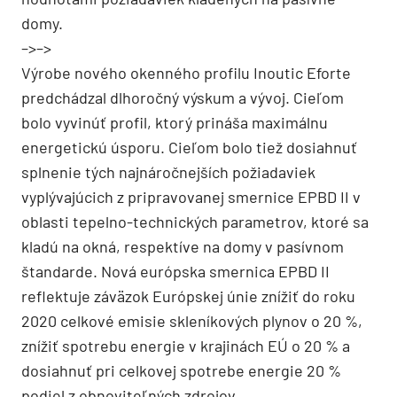
domy.
–>–>
Výrobe nového okenného profilu Inoutic Eforte
predchádzal dlhoročný výskum a vývoj. Cieľom
bolo vyvinúť profil, ktorý prináša maximálnu
energetickú úsporu. Cieľom bolo tiež dosiahnuť
splnenie tých najnáročnejších požiadaviek
vyplývajúcich z pripravovanej smernice EPBD II v
oblasti tepelno-technických parametrov, ktoré sa
kladú na okná, respektíve na domy v pasívnom
štandarde. Nová európska smernica EPBD II
reflektuje záväzok Európskej únie znížiť do roku
2020 celkové emisie skleníkových plynov o 20 %,
znížiť spotrebu energie v krajinách EÚ o 20 % a
dosiahnuť pri celkovej spotrebe energie 20 %
podiel z obnoviteľných zdrojov.