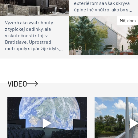
exteriérom sa však skrýva
úplne iné vnútro, ako by ste
čakali
Môj dom
Vyzerá ako vystrihnutý
z typickej dedinky, ale
v skutočnosti stojí v
Bratislave. Uprostred
metropoly si pár žije idylku
ako na vidieku
VIDEO