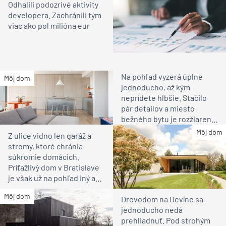
Odhalili podozrivé aktivity
developera. Zachránili tým
viac ako pol milióna eur
Na pohľad vyzerá úplne
Môj dom
jednoducho, až kým
neprídete hlbšie. Stačilo
pár detailov a miesto
bežného bytu je rozžiarené
bývanie pre rodinu
Môj dom
Z ulice vidno len garáž a
stromy, ktoré chránia
súkromie domácich.
Príťažlivý dom v Bratislave
je však už na pohľad iný ako
susedia
Môj dom
Drevodom na Devíne sa
jednoducho nedá
prehliadnuť. Pod strohým