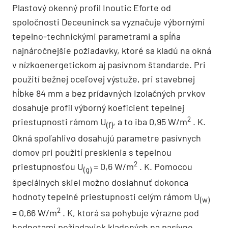
Plastový okenný profil Inoutic Eforte od
spoločnosti Deceuninck sa vyznačuje výbornými
tepelno-technickými parametrami a spĺňa
najnáročnejšie požiadavky, ktoré sa kladú na okná
v nízkoenergetickom aj pasívnom štandarde. Pri
použití bežnej oceľovej výstuže, pri stavebnej
hĺbke 84 mm a bez prídavných izolačných prvkov
dosahuje profil výborný koeficient tepelnej
2
priestupnosti rámom U
, a to iba 0,95 W/m
. K.
(f)
Okná spoľahlivo dosahujú parametre pasívnych
domov pri použití presklenia s tepelnou
2
priestupnosťou U
= 0,6 W/m
. K. Pomocou
(g)
špeciálnych skiel možno dosiahnuť dokonca
hodnoty tepelné priestupnosti celým rámom U
(w)
2
= 0,66 W/m
. K, ktorá sa pohybuje výrazne pod
hodnotami požiadaviek kladených na pasívne