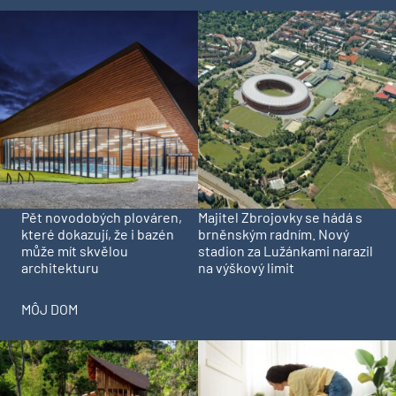
Pět novodobých plováren,
Majitel Zbrojovky se hádá s
které dokazují, že i bazén
brněnským radním. Nový
může mít skvělou
stadion za Lužánkami narazil
architekturu
na výškový limit
MÔJ DOM