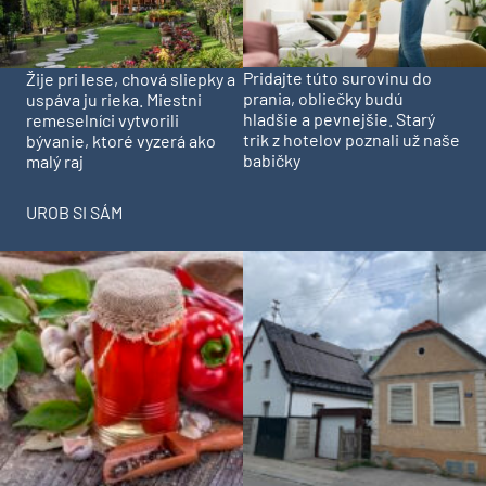
Pridajte túto surovinu do
Žije pri lese, chová sliepky a
prania, obliečky budú
uspáva ju rieka. Miestni
hladšie a pevnejšie. Starý
remeselníci vytvorili
trik z hotelov poznali už naše
bývanie, ktoré vyzerá ako
babičky
malý raj
UROB SI SÁM