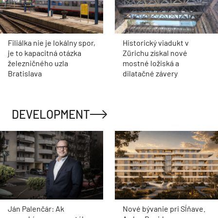
Filiálka nie je lokálny spor,
Historický viadukt v
je to kapacitná otázka
Zürichu získal nové
železničného uzla
mostné ložiská a
Bratislava
dilatačné závery
DEVELOPMENT
Ján Palenčár: Ak
Nové bývanie pri Sĺňave.