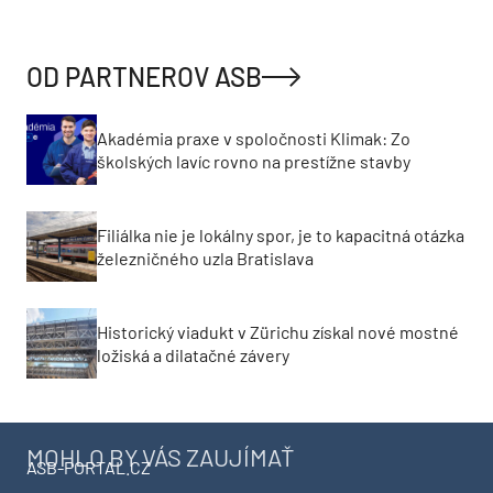
OD PARTNEROV ASB
Akadémia praxe v spoločnosti Klimak: Zo
školských lavíc rovno na prestížne stavby
Filiálka nie je lokálny spor, je to kapacitná otázka
železničného uzla Bratislava
Historický viadukt v Zürichu získal nové mostné
ložiská a dilatačné závery
MOHLO BY VÁS ZAUJÍMAŤ
ASB-PORTAL.CZ