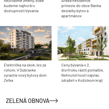
neurobíme zmeny, stále
Ardea Residence
budeme najhorší v
prinesie do obce Banka
dostupnosti bývania
desiatky bytov a
apartmánov
Električka na skok, les za
Ceny bývania v 2.
rohom. V Dúbravke
štvrťroku rástli pomalšie.
vyrastie nový bytový dom
Nehnuteľnosti najviac
Zelka
zdraželi v Košickom kraji
ZELENÁ OBNOVA