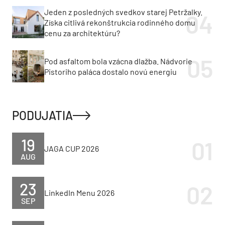
Jeden z posledných svedkov starej Petržalky.
Získa citlivá rekonštrukcia rodinného domu
cenu za architektúru?
Pod asfaltom bola vzácna dlažba. Nádvorie
Pistoriho paláca dostalo novú energiu
PODUJATIA
19
JAGA CUP 2026
AUG
23
LinkedIn Menu 2026
SEP