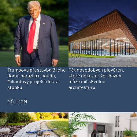
Trumpova přestavba Bílého
Pět novodobých plováren,
domu narazila u soudu.
které dokazují, že i bazén
Miliardový projekt dostal
může mít skvělou
stopku
architekturu
MÔJ DOM