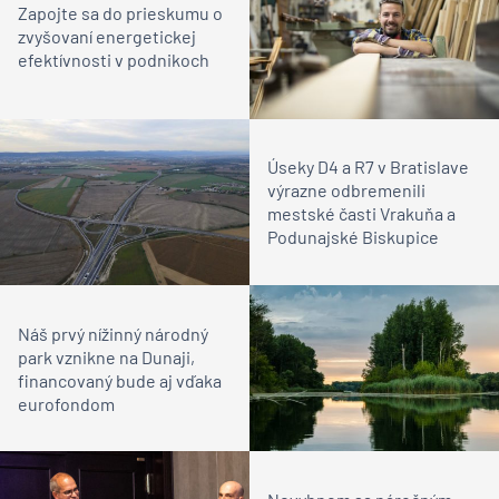
Zapojte sa do prieskumu o
zvyšovaní energetickej
efektívnosti v podnikoch
Úseky D4 a R7 v Bratislave
výrazne odbremenili
mestské časti Vrakuňa a
Podunajské Biskupice
Náš prvý nížinný národný
park vznikne na Dunaji,
financovaný bude aj vďaka
eurofondom