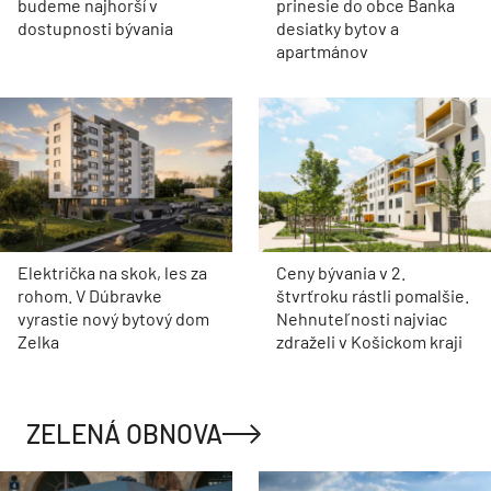
budeme najhorší v
prinesie do obce Banka
dostupnosti bývania
desiatky bytov a
apartmánov
Električka na skok, les za
Ceny bývania v 2.
rohom. V Dúbravke
štvrťroku rástli pomalšie.
vyrastie nový bytový dom
Nehnuteľnosti najviac
Zelka
zdraželi v Košickom kraji
ZELENÁ OBNOVA