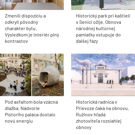
Zmenili dispozíciu a
Historický park pri kaštieli
odkryli pôvodný
v Senici ožije. Obnova
charakter bytu.
národnej kultúrnej
Výsledkom je interiér plný
pamiatky vstupuje do
kontrastov
ďalšej fázy
Pod asfaltom bola vzácna
Historická radnica v
dlažba. Nádvorie
Prievoze čaká na obnovu.
Pistoriho paláca dostalo
Ružinov hľadá
novú energiu
zhotoviteľa rozsiahlej
obnovy