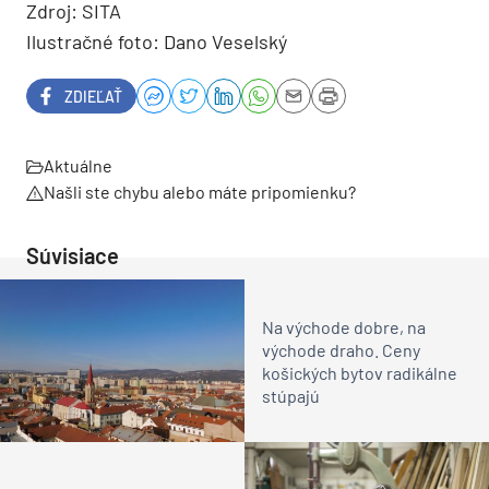
Zdroj: SITA
Ilustračné foto: Dano Veselský
ZDIEĽAŤ
Aktuálne
Našli ste chybu alebo máte pripomienku?
Súvisiace
Na východe dobre, na
východe draho. Ceny
košických bytov radikálne
stúpajú