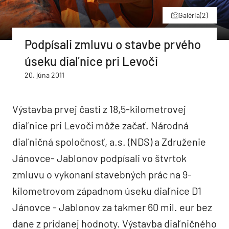
Galéria
(2)
Podpísali zmluvu o stavbe prvého
úseku diaľnice pri Levoči
20. júna 2011
Výstavba prvej časti z 18,5-kilometrovej
diaľnice pri Levoči môže začať. Národná
diaľničná spoločnosť, a.s. (NDS) a Združenie
Jánovce- Jablonov podpísali vo štvrtok
zmluvu o vykonaní stavebných prác na 9-
kilometrovom západnom úseku diaľnice D1
Jánovce - Jablonov za takmer 60 mil. eur bez
dane z pridanej hodnoty. Výstavba diaľničného