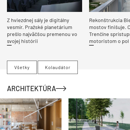
Z hviezdnej sály je digitálny
Rekonštrukcia Bi
vesmír. Pražské planetárium
mostov finišuje. 
prešlo najväčšou premenou vo
Trenčíne sprístup
svojej histórii
motoristom o pol 
Všetky
Kolaudátor
ARCHITEKTÚRA