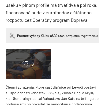
úseku v plnom profile má trvať dva a pol roka,
financovaná bude z eurofondov a štátneho
rozpočtu cez Operačný program Doprava.
Poznáte výhody Klubu ASB?
Stačí bezplatná registrácia a zí
Členmi združenia, ktoré časť diaľnice pri Levoči postaví,
sú spoločnosti Váhostav – SK, a.s., Žilina a Bögl a Krýsl,
k.s.. Generálny riaditeľ Váhostavu Ján Kato na brífingu po
podpise zmluvy povedal, že nepočítajú s dodatočným