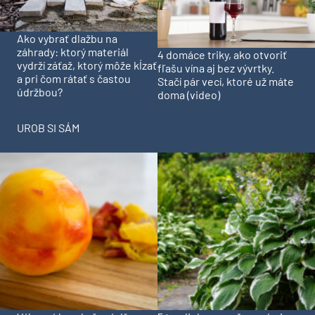
Ako vybrať dlažbu na
záhrady: ktorý materiál
4 domáce triky, ako otvoriť
vydrží záťaž, ktorý môže kĺzať
fľašu vína aj bez vývrtky.
a pri čom rátať s častou
Stačí pár vecí, ktoré už máte
údržbou?
doma (video)
UROB SI SÁM