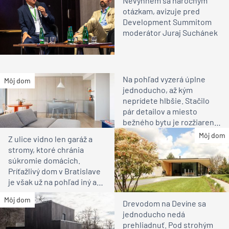
Nevyhnem sa náročným
otázkam, avizuje pred
Development Summitom
moderátor Juraj Suchánek
Na pohľad vyzerá úplne
Môj dom
jednoducho, až kým
neprídete hlbšie. Stačilo
pár detailov a miesto
bežného bytu je rozžiarené
bývanie pre rodinu
Môj dom
Z ulice vidno len garáž a
stromy, ktoré chránia
súkromie domácich.
Príťažlivý dom v Bratislave
je však už na pohľad iný ako
susedia
Môj dom
Drevodom na Devíne sa
jednoducho nedá
prehliadnuť. Pod strohým