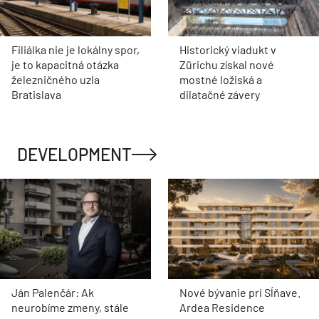
Filiálka nie je lokálny spor,
Historický viadukt v
je to kapacitná otázka
Zürichu získal nové
železničného uzla
mostné ložiská a
Bratislava
dilatačné závery
DEVELOPMENT
Ján Palenčár: Ak
Nové bývanie pri Sĺňave.
neurobíme zmeny, stále
Ardea Residence