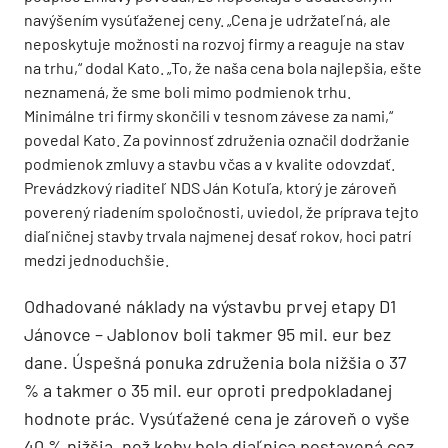
navýšením vysúťaženej ceny. „Cena je udržateľná, ale
neposkytuje možnosti na rozvoj firmy a reaguje na stav
na trhu,“ dodal Kato. „To, že naša cena bola najlepšia, ešte
neznamená, že sme boli mimo podmienok trhu.
Minimálne tri firmy skončili v tesnom závese za nami,“
povedal Kato. Za povinnosť združenia označil dodržanie
podmienok zmluvy a stavbu včas a v kvalite odovzdať.
Prevádzkový riaditeľ NDS Ján Kotuľa, ktorý je zároveň
poverený riadením spoločnosti, uviedol, že príprava tejto
diaľničnej stavby trvala najmenej desať rokov, hoci patrí
medzi jednoduchšie.
Odhadované náklady na výstavbu prvej etapy D1
Jánovce – Jablonov boli takmer 95 mil. eur bez
dane. Úspešná ponuka združenia bola nižšia o 37
% a takmer o 35 mil. eur oproti predpokladanej
hodnote prác. Vysúťažené cena je zároveň o vyše
40 % nižšia, než keby bola diaľnica postavená cez