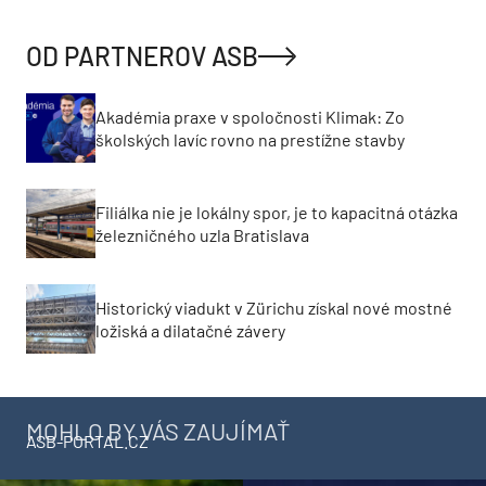
OD PARTNEROV ASB
Akadémia praxe v spoločnosti Klimak: Zo
školských lavíc rovno na prestížne stavby
Filiálka nie je lokálny spor, je to kapacitná otázka
železničného uzla Bratislava
Historický viadukt v Zürichu získal nové mostné
ložiská a dilatačné závery
MOHLO BY VÁS ZAUJÍMAŤ
ASB-PORTAL.CZ