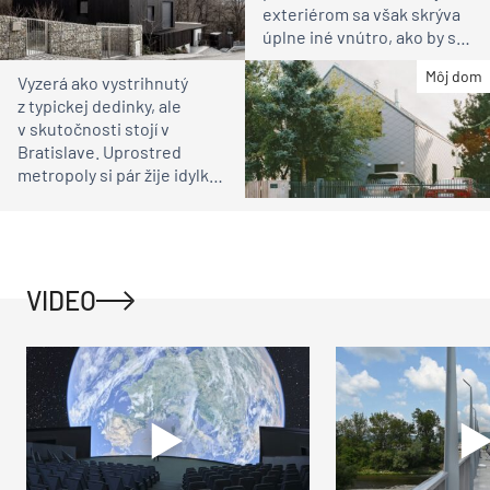
exteriérom sa však skrýva
úplne iné vnútro, ako by ste
čakali
Môj dom
Vyzerá ako vystrihnutý
z typickej dedinky, ale
v skutočnosti stojí v
Bratislave. Uprostred
metropoly si pár žije idylku
ako na vidieku
VIDEO