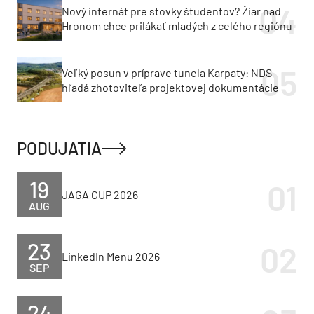
Nový internát pre stovky študentov? Žiar nad
Hronom chce prilákať mladých z celého regiónu
Veľký posun v príprave tunela Karpaty: NDS
hľadá zhotoviteľa projektovej dokumentácie
PODUJATIA
19
JAGA CUP 2026
AUG
23
LinkedIn Menu 2026
SEP
24