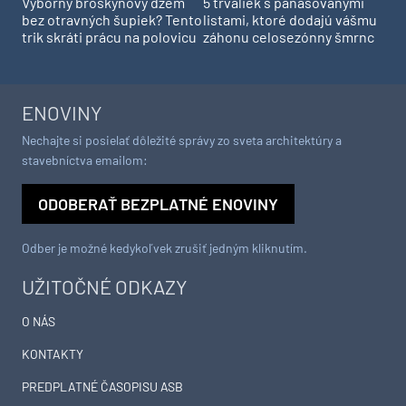
Výborný broskyňový džem
5 trvaliek s panašovanými
bez otravných šupiek? Tento
listami, ktoré dodajú vášmu
trik skráti prácu na polovicu
záhonu celosezónny šmrnc
ENOVINY
Nechajte si posielať dôležité správy zo sveta architektúry a
stavebníctva emailom:
ODOBERAŤ BEZPLATNÉ ENOVINY
Odber je možné kedykoľvek zrušiť jedným kliknutím.
UŽITOČNÉ ODKAZY
O NÁS
KONTAKTY
PREDPLATNÉ ČASOPISU ASB