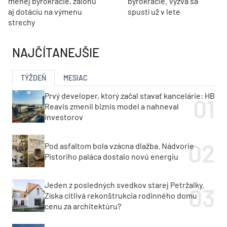
menej byrokracie, zálohu
byrokracie. Výzva sa
aj dotáciu na výmenu
spustí už v lete
strechy
NAJČÍTANEJŠIE
TÝŽDEŇ
MESIAC
Prvý developer, ktorý začal stavať kancelárie: HB
Reavis zmenil biznis model a nahneval
investorov
Pod asfaltom bola vzácna dlažba. Nádvorie
Pistoriho paláca dostalo novú energiu
Jeden z posledných svedkov starej Petržalky.
Získa citlivá rekonštrukcia rodinného domu
cenu za architektúru?