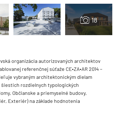
vská organizácia autorizovaných architektov
etablovanej referenčnej súťaže CE•ZA•AR 2014 –
TZB HAUSTECHNIK 3/2026
deľuje vybraným architektonickým dielam
šiestich rozdielnych typologických
domy, Občianske a priemyselné budovy,
ér, Exteriér) na základe hodnotenia