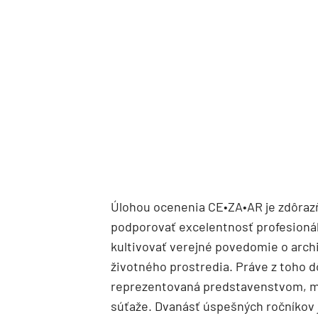
Úlohou ocenenia CE•ZA•AR je zdôrazň
podporovať excelentnosť profesioná
kultivovať verejné povedomie o arch
životného prostredia. Práve z toho 
reprezentovaná predstavenstvom, mn
súťaže. Dvanásť úspešných ročníkov je