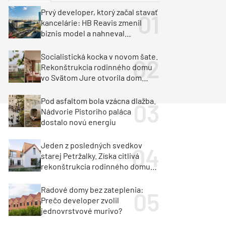
y
Klimatizácia a vetranie
Prvý developer, ktorý začal stavať
urz Milan Murcka
kancelárie: HB Reavis zmenil
biznis model a nahneval
investorov
Socialistická kocka v novom šate.
Rekonštrukcia rodinného domu
vo Svätom Jure otvorila dom
krajine aj svetlu
Pod asfaltom bola vzácna dlažba.
Nádvorie Pistoriho paláca
dostalo novú energiu
Jeden z posledných svedkov
starej Petržalky. Získa citlivá
rekonštrukcia rodinného domu
cenu za architektúru?
Radové domy bez zateplenia:
Prečo developer zvolil
jednovrstvové murivo?