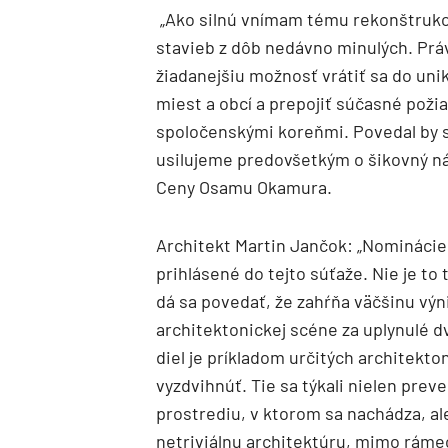
„Ako silnú vnímam tému rekonštrukcií.
stavieb z dôb nedávno minulých. Prá
žiadanejšiu možnosť vrátiť sa do uni
miest a obcí a prepojiť súčasné poži
spoločenskými koreňmi. Povedal by s
usilujeme predovšetkým o šikovný náv
Ceny Osamu Okamura.
Architekt Martin Jančok: „Nominácie 
prihlásené do tejto súťaže. Nie je to 
dá sa povedať, že zahŕňa väčšinu výn
architektonickej scéne za uplynulé d
diel je príkladom určitých architekto
vyzdvihnúť. Tie sa týkali nielen prev
prostrediu, v ktorom sa nachádza, al
netriviálnu architektúru, mimo ráme