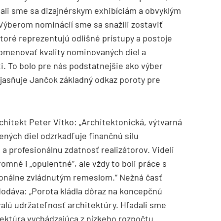
li sme sa dizajnérskym exhibíciám a obvyklým
„Výberom nominácií sme sa snažili zostaviť
ktoré reprezentujú odlišné prístupy a postoje
pomenovať kvality nominovaných diel a
. To bolo pre nás podstatnejšie ako výber
objasňuje Jančok základný odkaz poroty pre
chitekt Peter Vitko: „Architektonická, výtvarná
ných diel odzrkadľuje finančnú silu
 a profesionálnu zdatnosť realizátorov. Videli
omné i „opulentné“, ale vždy to boli práce s
onálne zvládnutým remeslom.“ Nežná časť
dodáva: „Porota kládla dôraz na koncepčnú
rvalú udržateľnosť architektúry. Hľadali sme
ektúra vychádzajúca z nízkeho rozpočtu