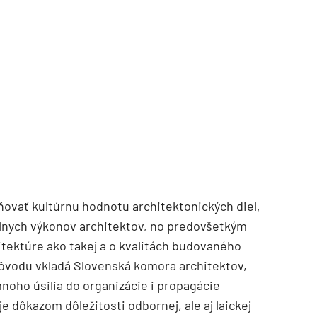
ovať kultúrnu hodnotu architektonických diel,
lnych výkonov architektov, no predovšetkým
itektúre ako takej a o kvalitách budovaného
dôvodu vkladá Slovenská komora architektov,
oho úsilia do organizácie i propagácie
 dôkazom dôležitosti odbornej, ale aj laickej