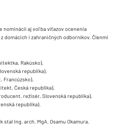
e nominácií aj voľba víťazov ocenenia
 z domácich i zahraničných odborníkov. Členmi
hitektka, Rakúsko),
Slovenská republika),
, Francúzsko),
tekt, Česká republika),
roducent, režisér, Slovenská republika),
venská republika).
k stal Ing. arch. MgA. Osamu Okamura.