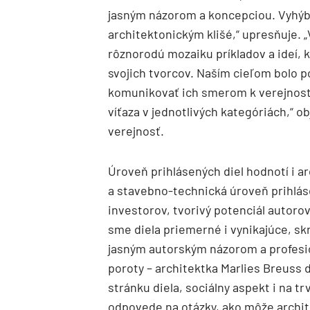
jasným názorom a koncepciou. Vyhýba
architektonickým klišé,“ upresňuje. 
rôznorodú mozaiku príkladov a ideí, 
svojich tvorcov. Naším cieľom bolo 
komunikovať ich smerom k verejnosti
víťaza v jednotlivých kategóriách,“ 
verejnosť.
Úroveň prihlásených diel hodnotí i ar
a stavebno-technická úroveň prihláse
investorov, tvorivý potenciál autorov
sme diela priemerné i vynikajúce, skr
jasným autorským názorom a profesi
poroty – architektka Marlies Breuss 
stránku diela, sociálny aspekt i na t
odpovede na otázky, ako môže archit