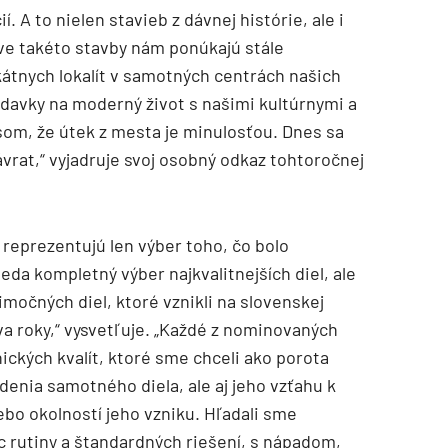
 A to nielen stavieb z dávnej histórie, ale i
ve takéto stavby nám ponúkajú stále
kátnych lokalít v samotných centrách našich
adavky na moderný život s našimi kultúrnymi a
om, že útek z mesta je minulosťou. Dnes sa
rat,“ vyjadruje svoj osobný odkaz tohtoročnej
reprezentujú len výber toho, čo bolo
teda kompletný výber najkvalitnejších diel, ale
imočných diel, ktoré vznikli na slovenskej
va roky,“ vysvetľuje. „Každé z nominovaných
nických kvalít, ktoré sme chceli ako porota
edenia samotného diela, ale aj jeho vzťahu k
ebo okolností jeho vzniku. Hľadali sme
c rutiny a štandardných riešení, s nápadom,