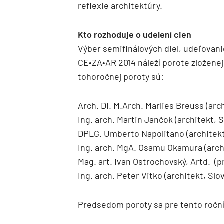
reflexie architektúry.
Kto rozhoduje o udelení cien
Výber semifinálových diel, udeľovani
CE•ZA•AR 2014 náleží porote zloženej
tohoročnej poroty sú:
Arch. DI. M.Arch. Marlies Breuss (arc
Ing. arch. Martin Jančok (architekt, 
DPLG. Umberto Napolitano (architekt
Ing. arch. MgA. Osamu Okamura (archi
Mag. art. Ivan Ostrochovský, Artd. (p
Ing. arch. Peter Vitko (architekt, Slo
Predsedom poroty sa pre tento roční