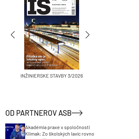
INŽINIERSKE STAVBY 3/2026
ASB
OD PARTNEROV ASB
Akadémia praxe v spoločnosti
Klimak: Zo školských lavíc rovno