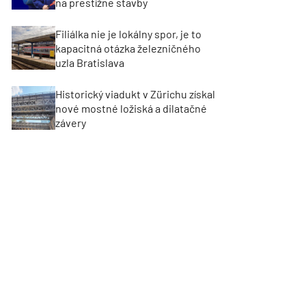
na prestížne stavby
Filiálka nie je lokálny spor, je to
kapacitná otázka železničného
uzla Bratislava
Historický viadukt v Zürichu získal
nové mostné ložiská a dilatačné
závery