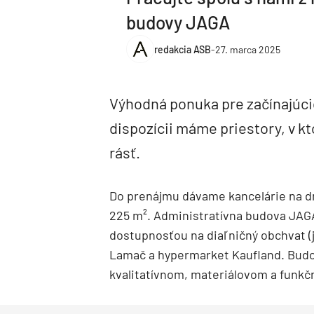
budovy JAGA
redakcia ASB
-
27. marca 2025
Výhodná ponuka pre začínajúci
dispozícii máme priestory, v k
rásť.
Do prenájmu dávame kancelárie na dr
225 m². Administratívna budova JAGA
dostupnosťou na diaľničný obchvat (j
Lamač a hypermarket Kaufland. Budo
kvalitatívnom, materiálovom a funk