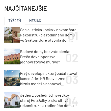
NAJČÍTANEJŠIE
TÝŽDEŇ
MESIAC
Socialistická kocka v novom šate.
Rekonštrukcia rodinného domu
vo Svätom Jure otvorila dom
krajine aj svetlu
Radové domy bez zateplenia:
Prečo developer zvolil
jednovrstvové murivo?
Prvý developer, ktorý začal stavať
kancelárie: HB Reavis zmenil
biznis model a nahneval
investorov
Jeden z posledných svedkov
starej Petržalky. Získa citlivá
rekonštrukcia rodinného domu
cenu za architektúru?