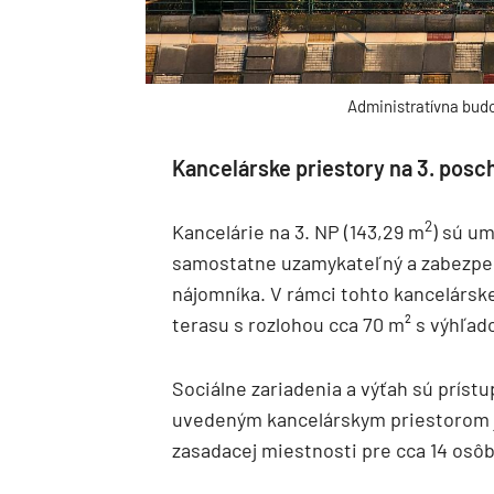
Administratívna bud
Kancelárske priestory na 3. posc
2
Kancelárie na 3. NP (143,29 m
) sú um
samostatne uzamykateľný a zabezpeč
nájomníka. V rámci tohto kancelársk
terasu s rozlohou cca 70 m² s výhľad
Sociálne zariadenia a výťah sú prístu
uvedeným kancelárskym priestorom j
zasadacej miestnosti pre cca 14 osô