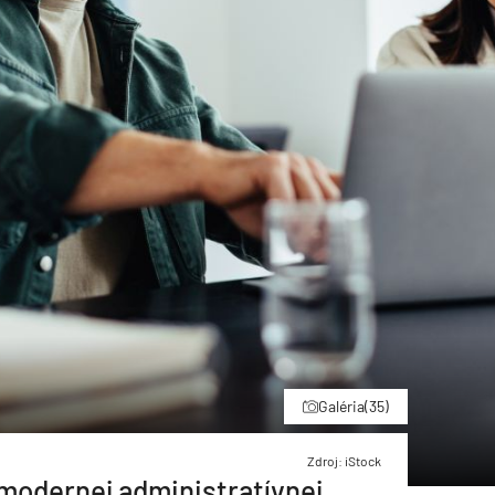
Galéria
(35)
Zdroj: iStock
 modernej administratívnej