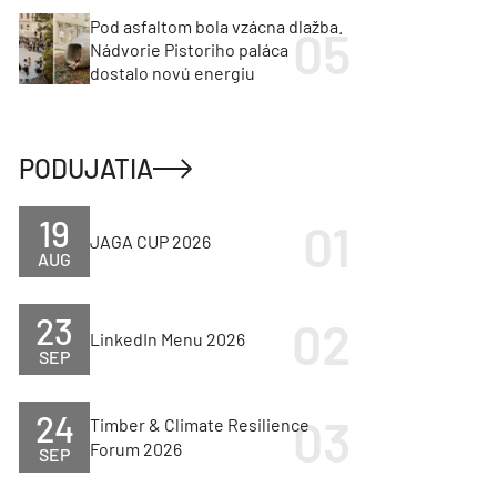
Pod asfaltom bola vzácna dlažba.
Nádvorie Pistoriho paláca
dostalo novú energiu
PODUJATIA
19
JAGA CUP 2026
AUG
23
LinkedIn Menu 2026
SEP
24
Timber & Climate Resilience
Forum 2026
SEP