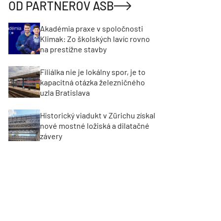
OD PARTNEROV ASB
Akadémia praxe v spoločnosti
Klimak: Zo školských lavíc rovno
na prestížne stavby
Filiálka nie je lokálny spor, je to
kapacitná otázka železničného
uzla Bratislava
Historický viadukt v Zürichu získal
nové mostné ložiská a dilatačné
závery