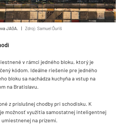
ova JAGA.
|
Zdroj: Samuel Ďuriš
hodí
iestnené v rámci jedného bloku, ktorý je
ený kódom. Ideálne riešenie pre jedného
eho bloku sa nachádza kuchyňa a vstup na
om na Bratislavu.
pné z príslušnej chodby pri schodisku. K
e možnosť využitia samostatnej inteligentnej
b umiestnenej na prízemí.