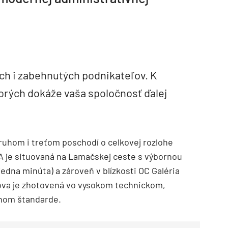
ch i zabehnutých podnikateľov. K
torých dokáže vaša spoločnosť ďalej
uhom i treťom poschodí o celkovej rozlohe
 je situovaná na Lamačskej ceste s výbornou
edna minúta) a zároveň v blízkosti OC Galéria
va je zhotovená vo vysokom technickom,
čnom štandarde.