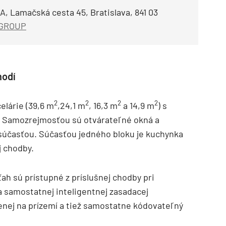
, Lamačská cesta 45, Bratislava, 841 03
 GROUP
hodí
2
2
2
2
lárie (39,6 m
,24,1 m
, 16,3 m
a 14,9 m
) s
Samozrejmosťou sú otvárateľné okná a
 súčasťou. Súčasťou jedného bloku je kuchynka
j chodby.
ah sú prístupné z príslušnej chodby pri
 samostatnej inteligentnej zasadacej
enej na prízemí a tiež samostatne kódovateľný