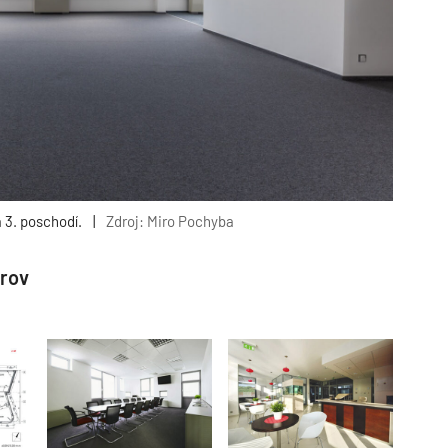
 3. poschodí.
|
Zdroj: Miro Pochyba
orov