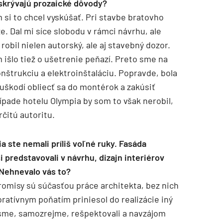
 skrývajú prozaické dôvody?
 si to chcel vyskúšať. Pri stavbe bratovho
. Dal mi síce slobodu v rámci návrhu, ale
bil nielen autorský, ale aj stavebný dozor.
išlo tiež o ušetrenie peňazí. Preto sme na
onštrukciu a elektroinštaláciu. Popravde, bola
uškodí obliecť sa do montérok a zakúsiť
prípade hotelu Olympia by som to však nerobil,
čitú autoritu.
ia ste nemali príliš voľné ruky. Fasáda
i predstavovali v návrhu, dizajn interiérov
. Nehnevalo vás to?
romisy sú súčasťou práce architekta, bez nich
ratívnym poňatím priniesol do realizácie iný
ý sme, samozrejme, rešpektovali a navzájom