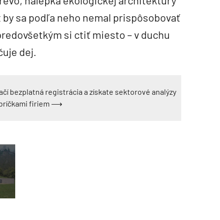
kt by sa podľa neho nemal prispôsobovať
redovšetkým si ctiť miesto – v duchu
uje dej.
ačí bezplatná registrácia a získate sektorové analýzy
ebríčkami firiem ⟶