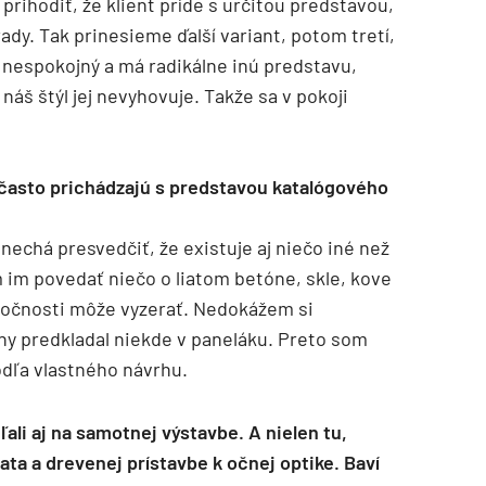
prihodiť, že klient príde s určitou predstavou,
dy. Tak prinesieme ďalší variant, potom tretí,
e nespokojný a má radikálne inú predstavu,
náš štýl jej nevyhovuje. Takže sa v pokoji
ci často prichádzajú s predstavou katalógového
 nechá presvedčiť, že existuje aj niečo iné než
m im povedať niečo o liatom betóne, skle, kove
kutočnosti môže vyzerať. Nedokážem si
hy predkladal niekde v paneláku. Preto som
odľa vlastného návrhu.
ľali aj na samotnej výstavbe. A nielen tu,
ata a drevenej prístavbe k očnej optike. Baví