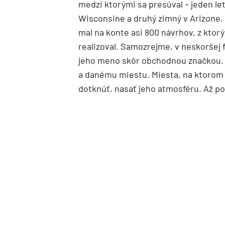
medzi ktorými sa presúval – jeden le
Wisconsine a druhý zimný v Arizone.
mal na konte asi 800 návrhov, z ktor
realizoval. Samozrejme, v neskoršej 
jeho meno skôr obchodnou značkou. O
a danému miestu. Miesta, na ktorom
dotknúť, nasať jeho atmosféru. Až p