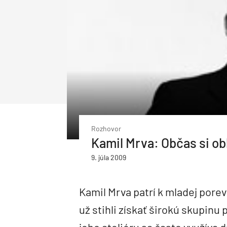
Priemysel a logistika
Dopravné stavby
Priemyselné objekty
Deti a architektúra
Správa budov
Facility management
Správa bytových domov
Rodinné domy
Obnova bytových domov
Drevostavby
Montované domy
Bungalovy
Nízkoenergetické domy
Pasívne domy
Rozhovor
Kamil Mrva: Občas si o
9. júla 2009
Kamil Mrva patrí k mladej porev
už stihli získať širokú skupinu
jeho ateliéru sa často využíva 