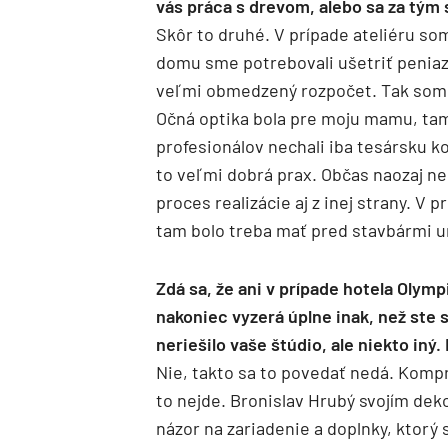
vás práca s drevom, alebo sa za tým
Skôr to druhé. V prípade ateliéru som
domu sme potrebovali ušetriť peniaze
veľmi obmedzený rozpočet. Tak som ro
Očná optika bola pre moju mamu, tam 
profesionálov nechali iba tesársku k
to veľmi dobrá prax. Občas naozaj ne
proces realizácie aj z inej strany. V 
tam bolo treba mať pred stavbármi ur
Zdá sa, že ani v prípade hotela Olymp
nakoniec vyzerá úplne inak, než ste s
neriešilo vaše štúdio, ale niekto iný
Nie, takto sa to povedať nedá. Komp
to nejde. Bronislav Hrubý svojím deko
názor na zariadenie a doplnky, ktor