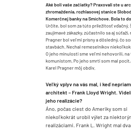
Aké boli vaše začiatky? Praxovali ste u a
zhromaždenia, rozhlasovej stanice Slobo
Komerčnej banky na Smíchove. Bola to d
Určite, bol som za túto príležitosť vďačn
zaujímavé zákazky, zúčastnilo sa aj súťaží
Pragner bol veľmi prísny a dôsledný, čo s
stavbách. Nechal remeselníkov niekoľkokr
O jeho minulosti sme veľmi nehovorili, na to
komunistom. Po jeho smrti som mal pocit, 
Karel Pragner môj obdiv.
Veľký vplyv na vás mal, i keď nepriam
architekt – Frank Lloyd ­Wright. Videl
jeho realizácie?
Áno, počas ciest do Ameriky som si
niekoľkokrát urobil výlet za niektorý
realizáciami. Frank L. Wright mal dva 