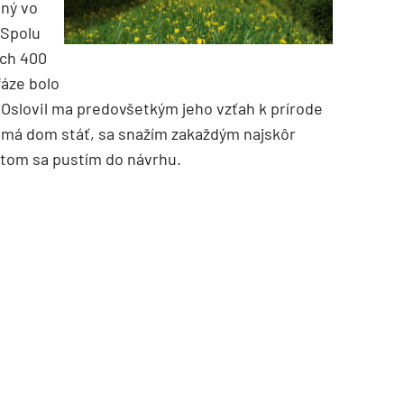
tný vo
 Spolu
ých 400
fáze bolo
slovil ma predovšetkým jeho vzťah k prírode
 má dom stáť, sa snažím zakaždým najskôr
otom sa pustím do návrhu.