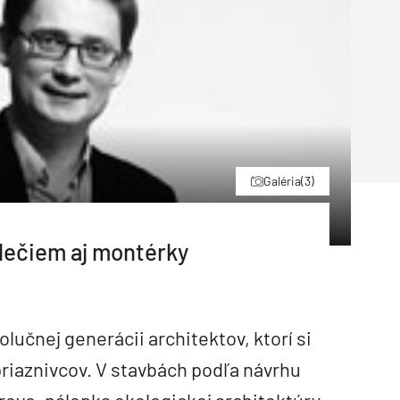
Inžinierske siete
Solárne kolektor
Interiérový dizajn
Bonusy Klubu ASB
Urbanizmus
Manažérsky k
Stavebná technika
Galéria
(3)
blečiem aj montérky
olučnej generácii architektov, ktorí si
 priaznivcov. V stavbách podľa návrhu
drevo, nálepka ekologickej architektúry