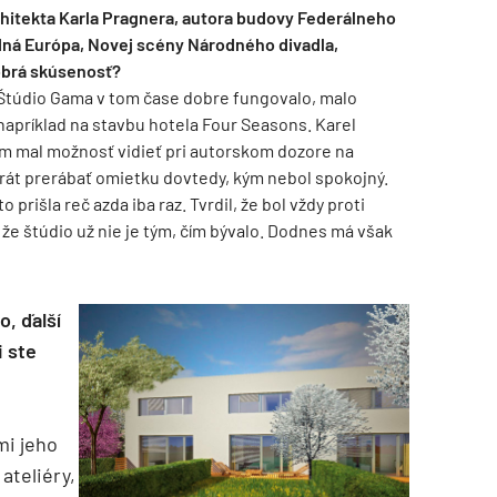
rchitekta Karla Pragnera, autora budovy Federálneho
dná Európa, Novej scény Národného divadla,
obrá skúsenosť?
ý. Štúdio Gama v tom čase dobre fungovalo, malo
, napríklad na stavbu hotela Four Seasons. Karel
om mal možnosť vidieť pri autorskom dozore na
át prerábať omietku dovtedy, kým nebol spokojný.
 prišla reč azda iba raz. Tvrdil, že bol vždy proti
že štúdio už nie je tým, čím bývalo. Dodnes má však
TZB HAUSTECHNIK 3/2026
o, ďalší
i ste
mi jeho
ateliéry,