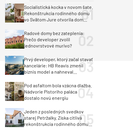
y
Klimatizácia a vetranie
Socialistická kocka v novom šate.
urz Milan Murcka
Rekonštrukcia rodinného domu
vo Svätom Jure otvorila dom
krajine aj svetlu
Radové domy bez zateplenia:
Prečo developer zvolil
jednovrstvové murivo?
Prvý developer, ktorý začal stavať
kancelárie: HB Reavis zmenil
biznis model a nahneval
investorov
Pod asfaltom bola vzácna dlažba.
Nádvorie Pistoriho paláca
dostalo novú energiu
Jeden z posledných svedkov
starej Petržalky. Získa citlivá
rekonštrukcia rodinného domu
cenu za architektúru?