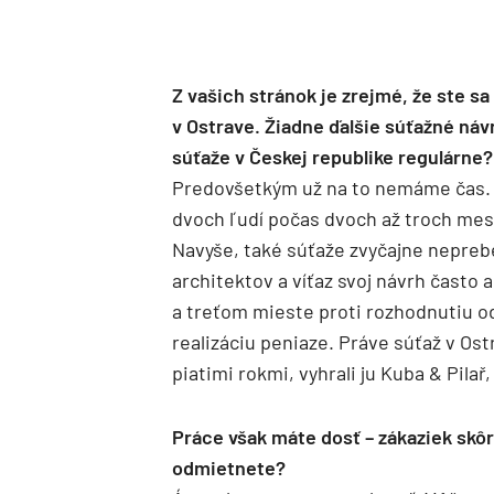
Z vašich stránok je zrejmé, že ste sa
v Ostrave. Žiadne ďalšie súťažné náv
súťaže v Českej republike regulárne?
Predovšetkým už na to nemáme čas. P
dvoch ľudí počas dvoch až troch mes
Navyše, také súťaže zvyčajne nepreb
architektov a víťaz svoj návrh často a
a treťom mieste proti rozhodnutiu od
realizáciu peniaze. Práve súťaž v Os
piatimi rokmi, vyhrali ju Kuba & Pilař
Práce však máte dosť – zákaziek skôr
odmietnete?