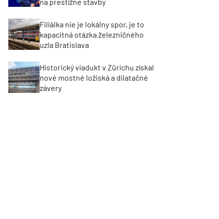
na prestížne stavby
Filiálka nie je lokálny spor, je to
kapacitná otázka železničného
uzla Bratislava
Historický viadukt v Zürichu získal
nové mostné ložiská a dilatačné
závery