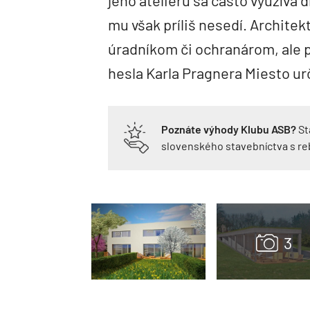
mu však príliš nesedí. Archite
úradníkom či ochranárom, ale p
hesla Karla Pragnera Miesto urč
Poznáte výhody Klubu ASB?
St
slovenského stavebníctva s r