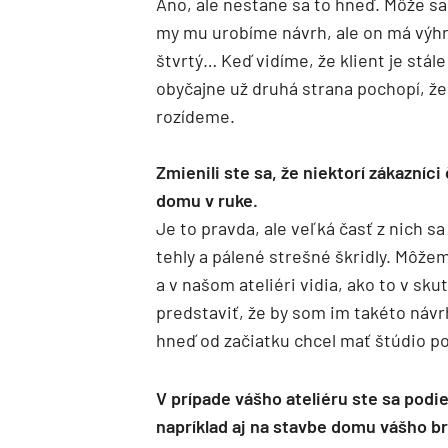
Áno, ale nestane sa to hneď. Môže sa 
my mu urobíme návrh, ale on má výhra
štvrtý… Keď vidíme, že klient je stál
obyčajne už druhá strana pochopí, že 
rozídeme.
Zmienili ste sa, že niektorí zákazní
domu v ruke.
Je to pravda, ale veľká časť z nich sa
tehly a pálené strešné škridly. Môže
a v našom ateliéri vidia, ako to v s
predstaviť, že by som im takéto návr
hneď od začiatku chcel mať štúdio p
V prípade vášho ateliéru ste sa podie
napríklad aj na stavbe domu vášho br