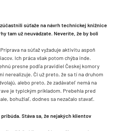
 zúčastnili súťaže na návrh technickej knižnice
rhy tam už neuvádzate. Neveríte, že by boli
ríprava na súťaž vyžaduje aktivitu aspoň
iacov. Ich práca však potom chýba inde.
ehnú presne podľa pravidiel Českej komory
ni nerealizuje. Či už preto, že sa tí na druhom
volajú, alebo preto, že zadávateľ nemá na
trave je typickým príkladom. Prebehla pred
, ale, bohužiaľ, dodnes sa nezačalo stavať.
 pribúda. Stáva sa, že nejakých klientov