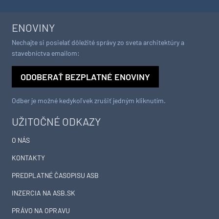
ENOVINY
Nechajte si posielať dôležité správy zo sveta architektúry a
stavebníctva emailom:
ODOBERAŤ BEZPLATNÉ ENOVINY
Odber je možné kedykoľvek zrušiť jedným kliknutím.
UŽITOČNÉ ODKAZY
O NÁS
KONTAKTY
PREDPLATNÉ ČASOPISU ASB
INZERCIA NA ASB.SK
PRÁVO NA OPRAVU