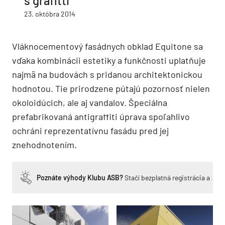
s grafitti
23. októbra 2014
Vláknocementový fasádnych obklad Equitone sa
vďaka kombinácii estetiky a funkčnosti uplatňuje
najmä na budovách s pridanou architektonickou
hodnotou. Tie prirodzene pútajú pozornosť nielen
okoloidúcich, ale aj vandalov. Špeciálna
prefabrikovaná antigraffiti úprava spoľahlivo
ochráni reprezentatívnu fasádu pred jej
znehodnotením.
Poznáte výhody Klubu ASB?
Stačí bezplatná registrácia a zí