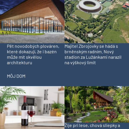
Pět novodobých plováren,
Majitel Zbrojovky se hádá s
které dokazují, že i bazén
brněnským radním. Nový
může mít skvělou
stadion za Lužánkami narazil
architekturu
na výškový limit
MÔJ DOM
Žije pri lese, chová sliepky a