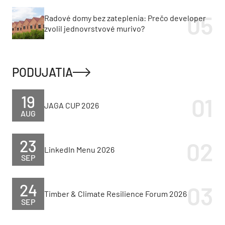
Radové domy bez zateplenia: Prečo developer
zvolil jednovrstvové murivo?
PODUJATIA
19
JAGA CUP 2026
AUG
23
LinkedIn Menu 2026
SEP
24
Timber & Climate Resilience Forum 2026
SEP