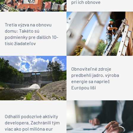
pri ich obnove
Tretia výzva na obnovu
domu: Takéto sú
podmienky pre ďalších 10-
tisíc žiadateľov
Obnoviteľné zdroje
predbehli jadro, výroba
energie sa naprieč
Európou líši
Odhalili podozrivé aktivity
developera. Zachránili tým
viac ako pol milióna eur