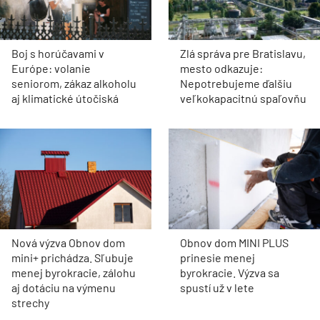
Boj s horúčavami v
Zlá správa pre Bratislavu,
Európe: volanie
mesto odkazuje:
seniorom, zákaz alkoholu
Nepotrebujeme ďalšiu
aj klimatické útočiská
veľkokapacitnú spaľovňu
Nová výzva Obnov dom
Obnov dom MINI PLUS
mini+ prichádza. Sľubuje
prinesie menej
menej byrokracie, zálohu
byrokracie. Výzva sa
aj dotáciu na výmenu
spustí už v lete
strechy