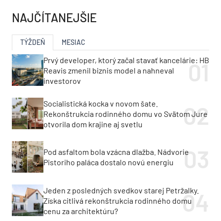
NAJČÍTANEJŠIE
TÝŽDEŇ
MESIAC
Prvý developer, ktorý začal stavať kancelárie: HB
Reavis zmenil biznis model a nahneval
investorov
Socialistická kocka v novom šate.
Rekonštrukcia rodinného domu vo Svätom Jure
otvorila dom krajine aj svetlu
Pod asfaltom bola vzácna dlažba. Nádvorie
Pistoriho paláca dostalo novú energiu
Jeden z posledných svedkov starej Petržalky.
Získa citlivá rekonštrukcia rodinného domu
cenu za architektúru?