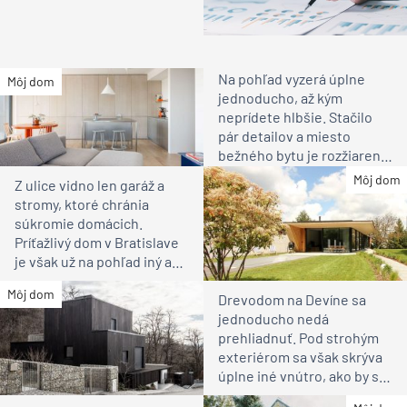
Na pohľad vyzerá úplne
Môj dom
jednoducho, až kým
neprídete hlbšie. Stačilo
pár detailov a miesto
bežného bytu je rozžiarené
bývanie pre rodinu
Môj dom
Z ulice vidno len garáž a
stromy, ktoré chránia
súkromie domácich.
Príťažlivý dom v Bratislave
je však už na pohľad iný ako
susedia
Môj dom
Drevodom na Devíne sa
jednoducho nedá
prehliadnuť. Pod strohým
exteriérom sa však skrýva
úplne iné vnútro, ako by ste
čakali