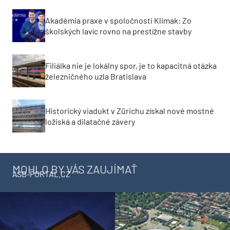
Akadémia praxe v spoločnosti Klimak: Zo
školských lavíc rovno na prestížne stavby
Filiálka nie je lokálny spor, je to kapacitná otázka
železničného uzla Bratislava
Historický viadukt v Zürichu získal nové mostné
ložiská a dilatačné závery
MOHLO BY VÁS ZAUJÍMAŤ
ASB-PORTAL.CZ