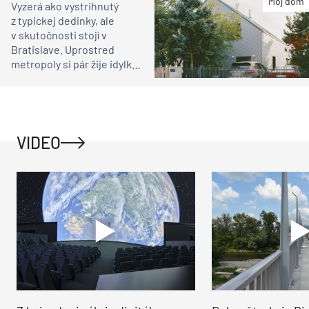
Môj dom
Vyzerá ako vystrihnutý
z typickej dedinky, ale
v skutočnosti stojí v
Bratislave. Uprostred
metropoly si pár žije idylku
ako na vidieku
VIDEO