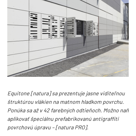
Equitone [natura] sa prezentuje jasne viditeľnou
štruktúrou vlákien na matnom hladkom povrchu.
Ponúka sa až v 42 farebných odtieňoch. Možno naň
aplikovať špeciálnu prefabrikovanú antigraffiti
povrchovú úpravu – [natura PRO].