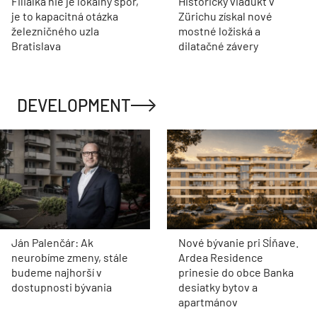
Filiálka nie je lokálny spor,
Historický viadukt v
je to kapacitná otázka
Zürichu získal nové
železničného uzla
mostné ložiská a
Bratislava
dilatačné závery
DEVELOPMENT
Ján Palenčár: Ak
Nové bývanie pri Sĺňave.
neurobíme zmeny, stále
Ardea Residence
budeme najhorší v
prinesie do obce Banka
dostupnosti bývania
desiatky bytov a
apartmánov