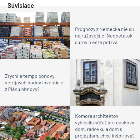
Súvisiace
Prognózy z Nemecka nie sú
najružovejšie. Nedostatok
surovín ešte potrvá
Zrýchlia tempo obnovy
verejných budov investície
z Plánu obnovy?
Komora architektov
vyhlásila súťaž pre gánkový
dom, radovku a dom s
prejazdom, chce inšpirovať