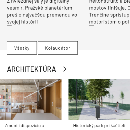
Z hviezdnej sály je digitálny
Rekonštrukcia Bi
vesmír. Pražské planetárium
mostov finišuje. 
prešlo najväčšou premenou vo
Trenčíne sprístup
svojej histórii
motoristom o pol 
Všetky
Kolaudátor
ARCHITEKTÚRA
Zmenili dispozíciu a
Historický park pri kaštieli