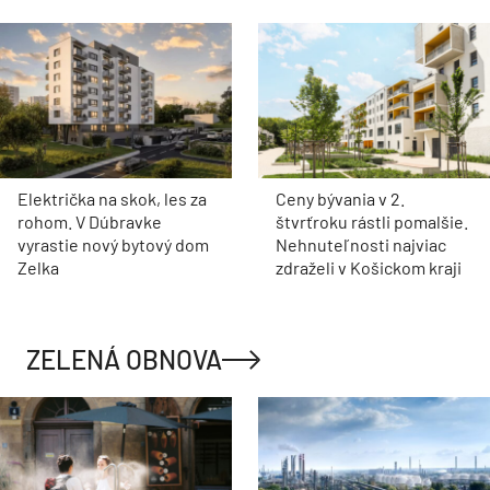
Električka na skok, les za
Ceny bývania v 2.
rohom. V Dúbravke
štvrťroku rástli pomalšie.
vyrastie nový bytový dom
Nehnuteľnosti najviac
Zelka
zdraželi v Košickom kraji
ZELENÁ OBNOVA