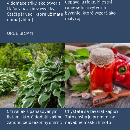
uspáva ju rieka. Miestni
4 domáce triky, ako otvoriť
remeselníci vytvorili
fľašu vína aj bez vývrtky.
bývanie, ktoré vyzerá ako
Stačí pár vecí, ktoré už máte
malý raj
doma (video)
UROB SI SÁM
5 trvaliek s panašovanými
Chystáte sa zavárať kápiu?
listami, ktoré dodajú vášmu
Táto chyba ju premení na
záhonu celosezónny šmrnc
nevábne mäkkú hmotu