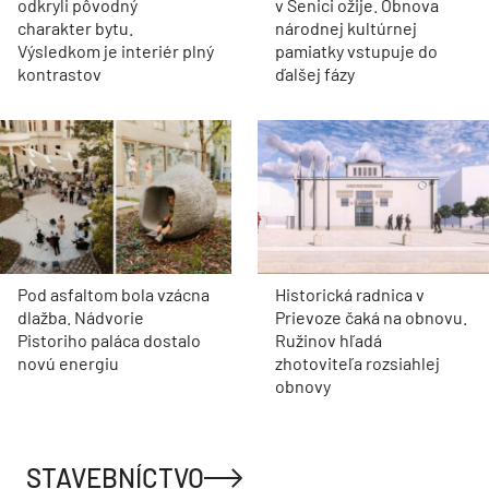
odkryli pôvodný
v Senici ožije. Obnova
charakter bytu.
národnej kultúrnej
Výsledkom je interiér plný
pamiatky vstupuje do
kontrastov
ďalšej fázy
Pod asfaltom bola vzácna
Historická radnica v
dlažba. Nádvorie
Prievoze čaká na obnovu.
Pistoriho paláca dostalo
Ružinov hľadá
novú energiu
zhotoviteľa rozsiahlej
obnovy
STAVEBNÍCTVO