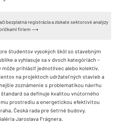
ačí bezplatná registrácia a získate sektorové analýzy
ebríčkami firiem ⟶
 pre študentov vysokých škôl so stavebným
blike a vyhlasuje sa v dvoch kategóriách –
môže prihlásiť jednotlivec alebo kolektív.
TZB HAUSTECHNIK 3/2026
dentov na projektoch udržateľných stavieb a
lnejšie zoznámenie s problematikou návrhu
 štandard sa definuje kvalitou vnútorného
ému prostrediu a energetickou efektivitou
raha, Česká rada pre šetrné budovy,
aléria Jaroslava Frágnera.