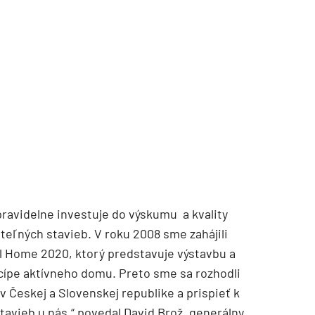
ravidelne investuje do výskumu a kvality
teľných stavieb. V roku 2008 sme zahájili
 Home 2020, ktorý predstavuje výstavbu a
cípe aktívneho domu. Preto sme sa rozhodli
v Českej a Slovenskej republike a prispieť k
tavieb u nás,“ povedal David Brož, generálny