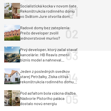
y
Klimatizácia a vetranie
Socialistická kocka v novom šate.
urz Milan Murcka
Rekonštrukcia rodinného domu
vo Svätom Jure otvorila dom
krajine aj svetlu
Radové domy bez zateplenia:
Prečo developer zvolil
jednovrstvové murivo?
Prvý developer, ktorý začal stavať
kancelárie: HB Reavis zmenil
biznis model a nahneval
investorov
Jeden z posledných svedkov
starej Petržalky. Získa citlivá
rekonštrukcia rodinného domu
cenu za architektúru?
Pod asfaltom bola vzácna dlažba.
Nádvorie Pistoriho paláca
dostalo novú energiu