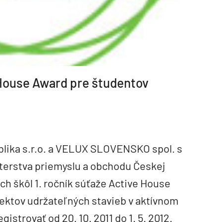
 House Award pre študentov
lika s.r.o. a VELUX SLOVENSKO spol. s
isterstva priemyslu a obchodu Českej
ch škôl 1. ročník súťaže Active House
ektov udržateľných stavieb v aktívnom
istrovať od 20. 10. 2011 do 1. 5. 2012.