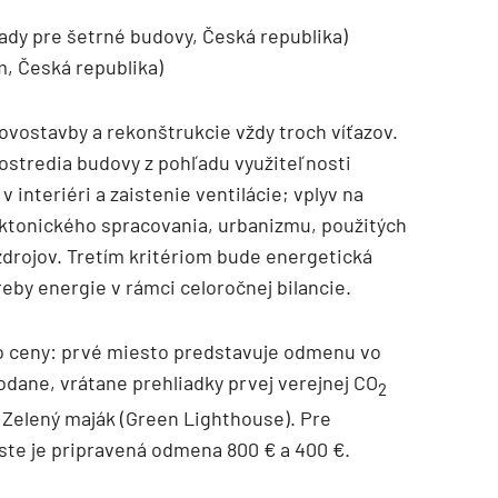
rady pre šetrné budovy, Česká republika)
m, Česká republika)
ovostavby a rekonštrukcie vždy troch víťazov.
ostredia budovy z pohľadu využiteľnosti
 interiéri a zaistenie ventilácie; vplyv na
ektonického spracovania, urbanizmu, použitých
zdrojov. Tretím kritériom bude energetická
treby energie v rámci celoročnej bilancie.
to ceny: prvé miesto predstavuje odmenu vo
dane, vrátane prehliadky prvej verejnej CO
2
 Zelený maják (Green Lighthouse). Pre
te je pripravená odmena 800 € a 400 €.