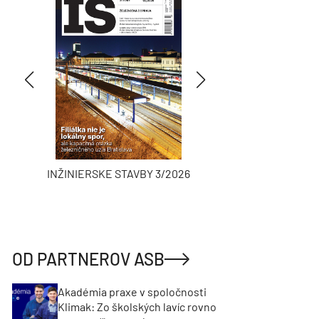
INŽINIERSKE STAVBY 3/2026
ASB
OD PARTNEROV ASB
Akadémia praxe v spoločnosti
Klimak: Zo školských lavíc rovno