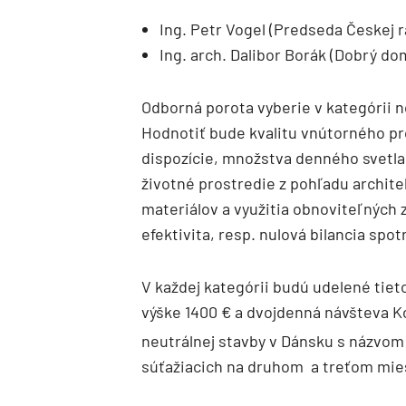
Ing. Petr Vogel (Predseda Českej 
Ing. arch. Dalibor Borák (Dobrý do
Odborná porota vyberie v kategórii n
Hodnotiť bude kvalitu vnútorného pr
dispozície, množstva denného svetla v
životné prostredie z pohľadu archit
materiálov a využitia obnoviteľných 
efektivita, resp. nulová bilancia spo
V každej kategórii budú udelené tie
výške 1400 € a dvojdenná návšteva Ko
neutrálnej stavby v Dánsku s názvom
súťažiacich na druhom a treťom mies