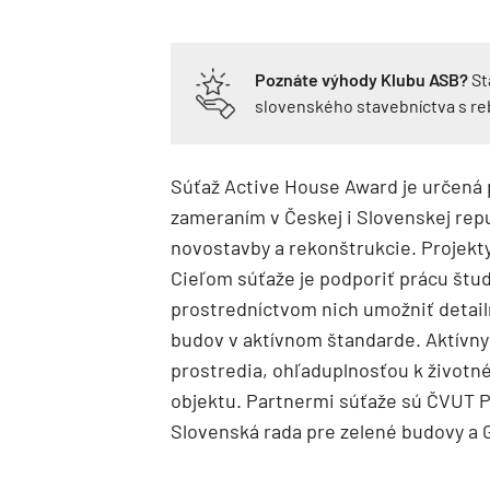
Poznáte výhody Klubu ASB?
St
slovenského stavebníctva s r
Súťaž Active House Award je určená
zameraním v Českej i Slovenskej repu
novostavby a rekonštrukcie. Projekty 
Cieľom súťaže je podporiť prácu štu
prostredníctvom nich umožniť detai
budov v aktívnom štandarde. Aktívny
prostredia, ohľaduplnosťou k životn
objektu. Partnermi súťaže sú ČVUT P
Slovenská rada pre zelené budovy a G