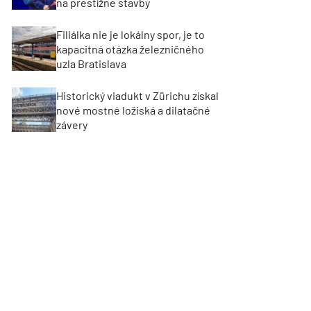
na prestížne stavby
Filiálka nie je lokálny spor, je to
kapacitná otázka železničného
uzla Bratislava
Historický viadukt v Zürichu získal
nové mostné ložiská a dilatačné
závery