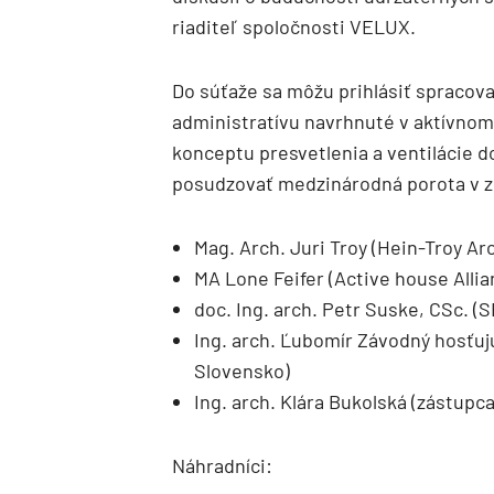
riaditeľ spoločnosti VELUX.
Do súťaže sa môžu prihlásiť spracova
administratívu navrhnuté v aktívno
konceptu presvetlenia a ventilácie 
posudzovať medzinárodná porota v z
Mag. Arch. Juri Troy (Hein-Troy Ar
MA Lone Feifer (Active house Alli
doc. Ing. arch. Petr Suske, CSc. (
Ing. arch. Ľubomír Závodný hosťujú
Slovensko)
Ing. arch. Klára Bukolská (zástup
Náhradníci: