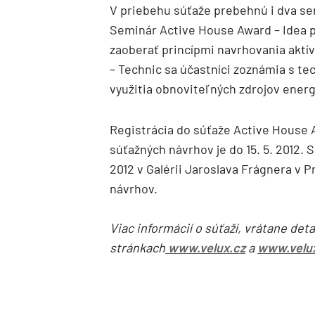
V priebehu súťaže prebehnú i dva s
Seminár Active House Award – Idea p
zaoberať princípmi navrhovania akt
– Technic sa účastníci zoznámia s t
využitia obnoviteľných zdrojov ener
Registrácia do súťaže Active House A
súťažných návrhov je do 15. 5. 2012. 
2012 v Galérii Jaroslava Frágnera v 
návrhov.
Viac informácií o súťaží, vrátane det
stránkach
www.velux.cz
a
www.velu