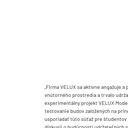
„Firma VELUX sa aktívne angažuje a p
vnútorného prostredia a trvalo udrža
experimentálny projekt VELUX Model
testovanie budov založených na prin
usporiadať túto súťaž pre študentov 
diskusii o budúcnosti udržateľných s