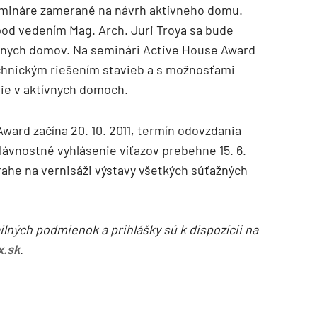
emináre zamerané na návrh aktívneho domu.
od vedením Mag. Arch. Juri Troya sa bude
ívnych domov. Na seminári Active House Award
echnickým riešením stavieb a s možnosťami
gie v aktívnych domoch.
ward začína 20. 10. 2011, termín odovzdania
Slávnostné vyhlásenie víťazov prebehne 15. 6.
Prahe na vernisáži výstavy všetkých súťažných
ailných podmienok a prihlášky sú k dispozícii na
x.sk
.