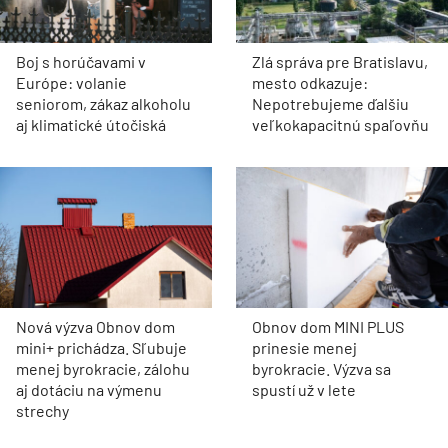
Boj s horúčavami v
Zlá správa pre Bratislavu,
Európe: volanie
mesto odkazuje:
seniorom, zákaz alkoholu
Nepotrebujeme ďalšiu
aj klimatické útočiská
veľkokapacitnú spaľovňu
Nová výzva Obnov dom
Obnov dom MINI PLUS
mini+ prichádza. Sľubuje
prinesie menej
menej byrokracie, zálohu
byrokracie. Výzva sa
aj dotáciu na výmenu
spustí už v lete
strechy