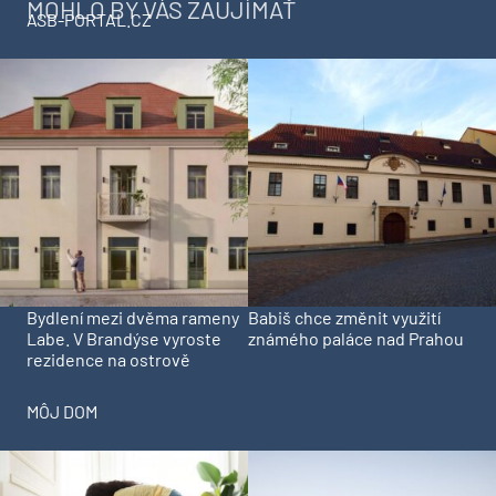
MOHLO BY VÁS ZAUJÍMAŤ
ASB-PORTAL.CZ
Bydlení mezi dvěma rameny
Babiš chce změnit využití
Labe. V Brandýse vyroste
známého paláce nad Prahou
rezidence na ostrově
MÔJ DOM