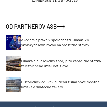
INŽINIERSKE STAVBY 3/2026
OD PARTNEROV ASB
Akadémia praxe v spoločnosti Klimak: Zo
školských lavíc rovno na prestížne stavby
Filiálka nie je lokálny spor, je to kapacitná otázka
železničného uzla Bratislava
Historický viadukt v Zürichu získal nové mostné
ložiská a dilatačné závery