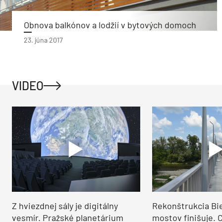
Obnova balkónov a lodžií v bytových domoch
23. júna 2017
VIDEO
Z hviezdnej sály je digitálny
Rekonštrukcia Bi
vesmír. Pražské planetárium
mostov finišuje. 