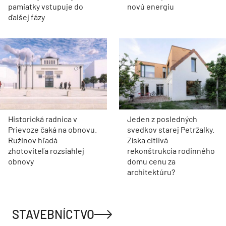
pamiatky vstupuje do
novú energiu
ďalšej fázy
Historická radnica v
Jeden z posledných
Prievoze čaká na obnovu.
svedkov starej Petržalky.
Ružinov hľadá
Získa citlivá
zhotoviteľa rozsiahlej
rekonštrukcia rodinného
obnovy
domu cenu za
architektúru?
STAVEBNÍCTVO