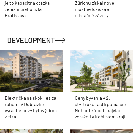
je to kapacitná otázka
Zürichu získal nové
železničného uzla
mostné ložiská a
Bratislava
dilatačné závery
DEVELOPMENT
Električka na skok, les za
Ceny bývania v 2.
rohom. V Dúbravke
štvrťroku rástli pomalšie.
vyrastie nový bytový dom
Nehnuteľnosti najviac
Zelka
zdraželi v Košickom kraji