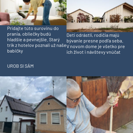
Pridajte túto surovinu do
prania, obliečky budú
Deti odrástli, rodičia majú
hladšie a pevnejšie. Starý
bývanie presne podľa seba.
trik z hotelov poznali už naše
V novom dome je všetko pre
babičky
ich život i návštevy vnúčat
UROB SI SÁM