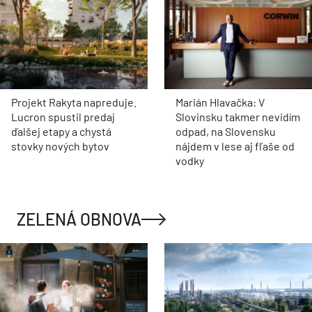
Projekt Rakyta napreduje.
Marián Hlavačka: V
Lucron spustil predaj
Slovinsku takmer nevidím
ďalšej etapy a chystá
odpad, na Slovensku
stovky nových bytov
nájdem v lese aj fľaše od
vodky
ZELENÁ OBNOVA