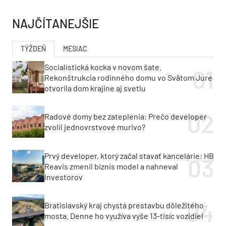
NAJČÍTANEJŠIE
TÝŽDEŇ
MESIAC
Socialistická kocka v novom šate.
Rekonštrukcia rodinného domu vo Svätom Jure
otvorila dom krajine aj svetlu
Radové domy bez zateplenia: Prečo developer
zvolil jednovrstvové murivo?
Prvý developer, ktorý začal stavať kancelárie: HB
Reavis zmenil biznis model a nahneval
investorov
Bratislavský kraj chystá prestavbu dôležitého
mosta. Denne ho využíva vyše 13-tisíc vozidiel