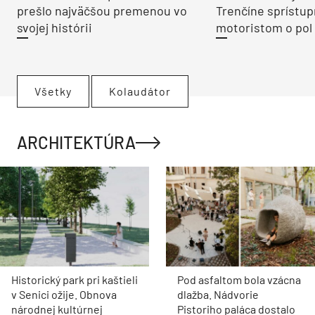
prešlo najväčšou premenou vo
Trenčíne sprístup
svojej histórii
motoristom o pol 
Všetky
Kolaudátor
ARCHITEKTÚRA
Historický park pri kaštieli
Pod asfaltom bola vzácna
v Senici ožije. Obnova
dlažba. Nádvorie
národnej kultúrnej
Pistoriho paláca dostalo