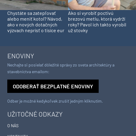
Chystáte sa zatepľovať
Ako si vyrobiť poctivú
alebo meniť kotol? Návod,
brezovú metlu, ktorá vydrží
ako v nových dotačných
roky? Pavol ich takto vyrobil
výzvach neprísť o tisíce eur
už stovky
ENOVINY
Nechajte si posielať dôležité správy zo sveta architektúry a
stavebníctva emailom:
ODOBERAŤ BEZPLATNÉ ENOVINY
Odber je možné kedykoľvek zrušiť jedným kliknutím.
UŽITOČNÉ ODKAZY
O NÁS