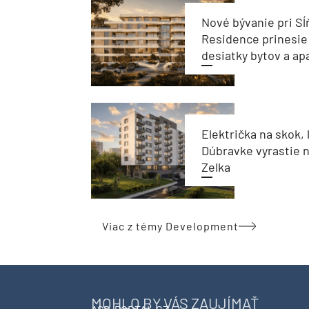
Nové bývanie pri Sĺ
Residence prinesie
desiatky bytov a a
Električka na skok, 
Dúbravke vyrastie 
Zelka
Viac z témy Development
MOHLO BY VÁS ZAUJÍMAŤ