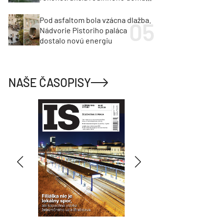
cenu za architektúru?
Pod asfaltom bola vzácna dlažba.
Nádvorie Pistoriho paláca
dostalo novú energiu
NAŠE ČASOPISY