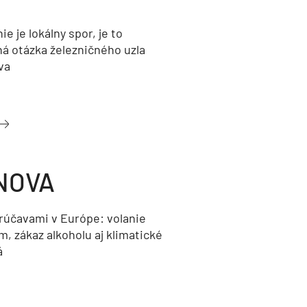
nie je lokálny spor, je to
ná otázka železničného uzla
va
NOVA
orúčavami v Európe: volanie
, zákaz alkoholu aj klimatické
á