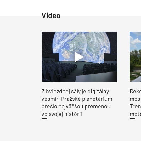
Video
Z hviezdnej sály je digitálny
Reko
vesmír. Pražské planetárium
most
prešlo najväčšou premenou
Tren
vo svojej histórii
moto