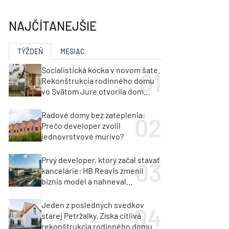
y
Klimatizácia a vetranie
urz Milan Murcka
NAJČÍTANEJŠIE
TÝŽDEŇ
MESIAC
Socialistická kocka v novom šate.
Rekonštrukcia rodinného domu
vo Svätom Jure otvorila dom
krajine aj svetlu
Radové domy bez zateplenia:
Prečo developer zvolil
jednovrstvové murivo?
Prvý developer, ktorý začal stavať
kancelárie: HB Reavis zmenil
biznis model a nahneval
investorov
Jeden z posledných svedkov
starej Petržalky. Získa citlivá
rekonštrukcia rodinného domu