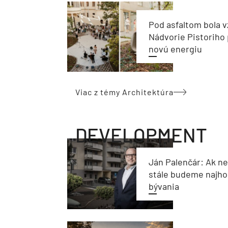
Pod asfaltom bola v
Nádvorie Pistoriho 
novú energiu
Viac z témy Architektúra
DEVELOPMENT
Ján Palenčár: Ak n
stále budeme najho
bývania