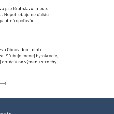
va pre Bratislavu, mesto
e: Nepotrebujeme ďalšiu
pacitnú spaľovňu
zva Obnov dom mini+
za. Sľubuje menej byrokracie,
aj dotáciu na výmenu strechy