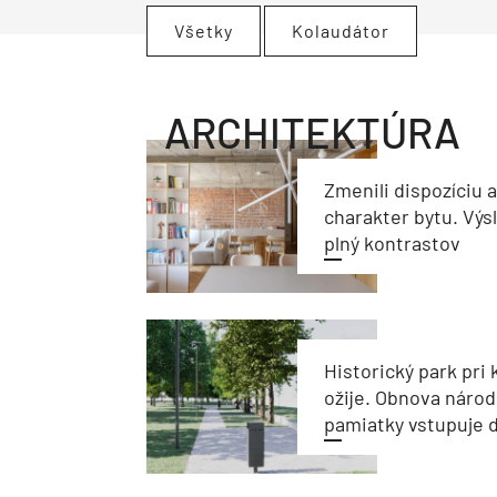
Všetky
Kolaudátor
ARCHITEKTÚRA
Zmenili dispozíciu 
charakter bytu. Výs
plný kontrastov
Historický park pri k
ožije. Obnova národ
pamiatky vstupuje d