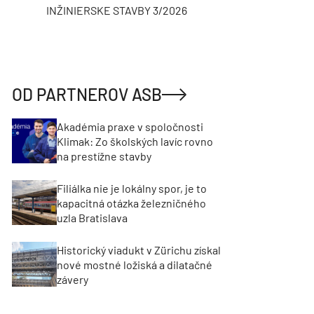
INŽINIERSKE STAVBY 3/2026
ASB
OD PARTNEROV ASB
Akadémia praxe v spoločnosti
Klimak: Zo školských lavíc rovno
na prestížne stavby
Filiálka nie je lokálny spor, je to
kapacitná otázka železničného
uzla Bratislava
Historický viadukt v Zürichu získal
nové mostné ložiská a dilatačné
závery