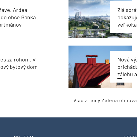
ňave. Ardea
Zlá sprá
 do obce Banka
odkazuj
partmánov
veľkoka
les za rohom. V
Nová vý
nový bytový dom
prichád
zálohu 
Viac z témy Zelená obnova