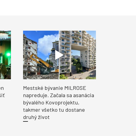
en
Mestské bývanie MILROSE
šiť
napreduje. Začala sa asanácia
bývalého Kovoprojektu,
takmer všetko tu dostane
druhý život