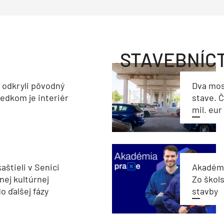
STAVEBNÍC
a odkryli pôvodný
Dva mos
ledkom je interiér
stave. Č
mil. eur
aštieli v Senici
Akadémi
nej kultúrnej
Zo škols
o ďalšej fázy
stavby