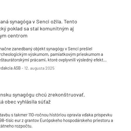
Inžinierske siete
Solárne kolektor
Interiérový dizajn
Bonusy Klubu ASB
Urbanizmus
Manažérsky k
Stavebná technika
aná synagóga v Senci ožila. Tento
cký poklad sa stal komunitným aj
nym centrom
načne zanedbaný objekt synagógy v Senci prešiel
rcheologickým výskumom, pamiatkovým prieskumom a
eštaurátorskými prácami, ktoré ovplyvnili výsledný efekt
rekonštruovanej stavby a snažili sa o zachovanie vzácnych
edakcia ASB
-
12. augusta 2025
rchitektonických prvkov exteriéru a interiéru.
ansku synagógu chcú zrekonštruovať.
á obec vyhlásila súťaž
tavbu s takmer 110-ročnou históriou opravia vďaka príspevku
98-tisíc eur z grantov Európskeho hospodárskeho priestoru a
tátneho rozpočtu.