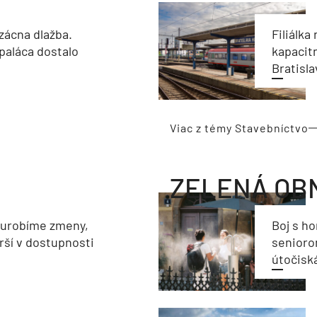
zácna dlažba.
Filiálka 
paláca dostalo
kapacit
Bratisla
Viac z témy Stavebníctvo
ZELENÁ OB
eurobíme zmeny,
Boj s h
rší v dostupnosti
seniorom
útočisk