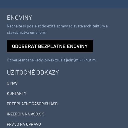
ENOVINY
Nechajte si posielať dôležité správy zo sveta architektúry a
stavebníctva emailom:
ODOBERAŤ BEZPLATNÉ ENOVINY
Odber je možné kedykoľvek zrušiť jedným kliknutím.
UŽITOČNÉ ODKAZY
O NÁS
KONTAKTY
PREDPLATNÉ ČASOPISU ASB
INZERCIA NA ASB.SK
PRÁVO NA OPRAVU