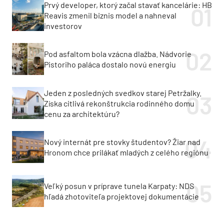
Prvý developer, ktorý začal stavať kancelárie: HB
Reavis zmenil biznis model a nahneval
investorov
Pod asfaltom bola vzácna dlažba. Nádvorie
Pistoriho paláca dostalo novú energiu
Jeden z posledných svedkov starej Petržalky.
Získa citlivá rekonštrukcia rodinného domu
cenu za architektúru?
Nový internát pre stovky študentov? Žiar nad
Hronom chce prilákať mladých z celého regiónu
Veľký posun v príprave tunela Karpaty: NDS
hľadá zhotoviteľa projektovej dokumentácie