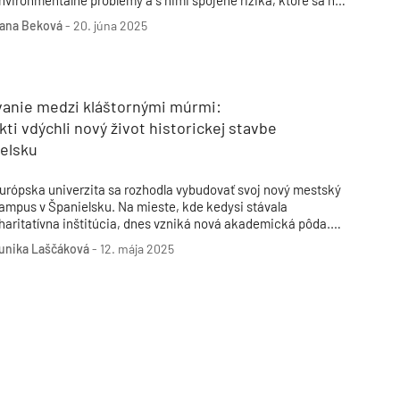
nvironmentálne problémy a s nimi spojené riziká, ktoré sa na
omto krásnom meste podpisujú, nie div, že sa Španieli pustili
ana Beková
-
20. júna 2025
o mestskej renaturalizácie.
vanie medzi kláštornými múrmi:
kti vdýchli nový život historickej stavbe
ielsku
urópska univerzita sa rozhodla vybudovať svoj nový mestský
ampus v Španielsku. Na mieste, kde kedysi stávala
haritatívna inštitúcia, dnes vzniká nová akademická pôda.
ekonštrukcia historickej budovy prináša premyslený dialóg
unika Laščáková
-
12. mája 2025
edzi mestom, architektúrou a vzdelávaním.