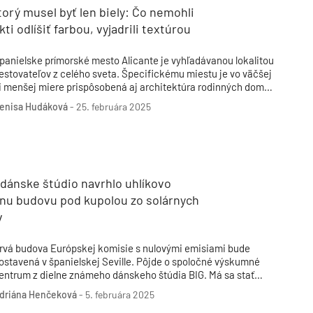
orý musel byť len biely: Čo nemohli
kti odlíšiť farbou, vyjadrili textúrou
panielske prímorské mesto Alicante je vyhľadávanou lokalitou
estovateľov z celého sveta. Špecifickému miestu je vo väčšej
i menšej miere prispôsobená aj architektúra rodinných domov
 rezidencií.
enisa Hudáková
-
25. februára 2025
dánske štúdio navrhlo uhlíkovo
lnu budovu pod kupolou zo solárnych
v
rvá budova Európskej komisie s nulovými emisiami bude
ostavená v španielskej Seville. Pôjde o spoločné výskumné
entrum z dielne známeho dánskeho štúdia BIG. Má sa stať
ekkou udržateľnosti a inovácií.
driána Henčeková
-
5. februára 2025