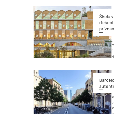
Škola v
riešení
prizna
„
r
n
s
M
Barcel
autent
P
b
v