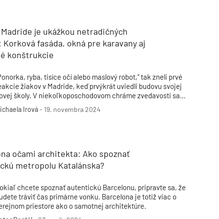
 Madride je ukážkou netradičných
: Korková fasáda, okná pre karavany aj
né konštrukcie
Ponorka, ryba, tisíce očí alebo maslový robot,“ tak zneli prvé
eakcie žiakov v Madride, keď prvýkrát uviedli budovu svojej
ovej školy. V niekoľkoposchodovom chráme zvedavosti sa
kĺbil neštandardný vzdelávací prístup s udržateľnosťou.
ichaela Irová
-
19. novembra 2024
ona očami architekta: Ako spoznať
ickú metropolu Katalánska?
okiaľ chcete spoznať autentickú Barcelonu, pripravte sa, že
udete tráviť čas primárne vonku. Barcelona je totiž viac o
erejnom priestore ako o samotnej architektúre.