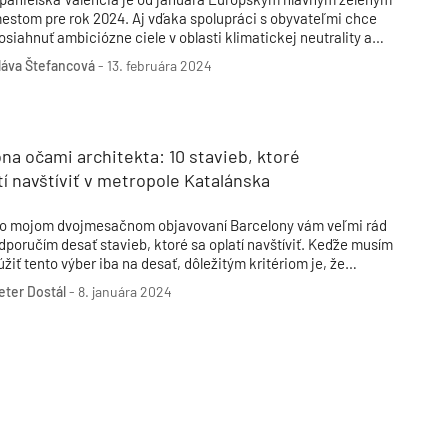
estom pre rok 2024. Aj vďaka spolupráci s obyvateľmi chce
osiahnuť ambiciózne ciele v oblasti klimatickej neutrality a
ivotného prostredia. Ako sa za posledné roky zmenili jej
láva Štefancová
-
13. februára 2024
erejné priestory?
na očami architekta: 10 stavieb, ktoré
tí navštíviť v metropole Katalánska
o mojom dvojmesačnom objavovaní Barcelony vám veľmi rád
dporučím desať stavieb, ktoré sa oplatí navštíviť. Keďže musím
úžiť tento výber iba na desať, dôležitým kritériom je, že
akmer všetky z týchto stavieb sú verejne prístupné.
eter Dostál
-
8. januára 2024