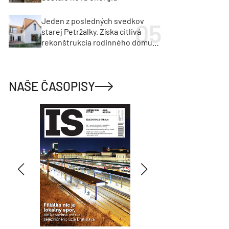
Jeden z posledných svedkov
starej Petržalky. Získa citlivá
rekonštrukcia rodinného domu
cenu za architektúru?
NAŠE ČASOPISY