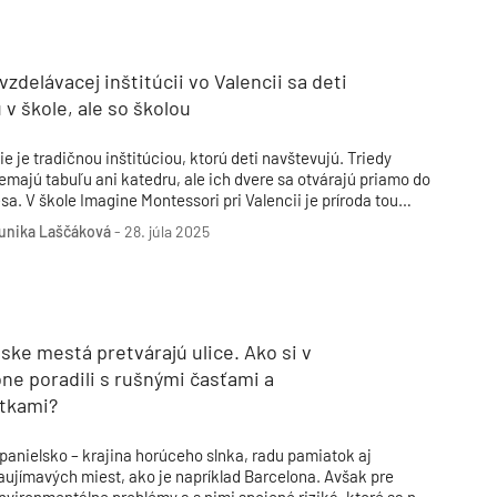
Inžinierske siete
Solárne kolektor
Interiérový dizajn
Bonusy Klubu ASB
Urbanizmus
Manažérsky k
Stavebná technika
 vzdelávacej inštitúcii vo Valencii sa deti
 v škole, ale so školou
ie je tradičnou inštitúciou, ktorú deti navštevujú. Triedy
emajú tabuľu ani katedru, ale ich dvere sa otvárajú priamo do
esa. V škole Imagine Montessori pri Valencii je príroda tou
ajdôležitejšou učebňou a samotná budova sa stáva súčasťou
unika Laščáková
-
28. júla 2025
zdelávania.
ske mestá pretvárajú ulice. Ako si v
ne poradili s rušnými časťami a
atkami?
panielsko – krajina horúceho slnka, radu pamiatok aj
aujímavých miest, ako je napríklad Barcelona. Avšak pre