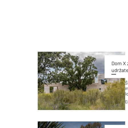
Dom X 
udržat
Š
m
I
k
E
ň