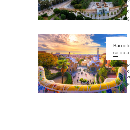
m
d
ž
S
v
Barcelo
sa opla
P
o
z
t
P