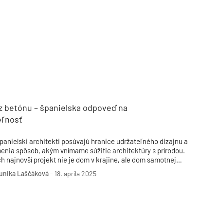
TZB HAUSTECHNIK 3/2026
z betónu – španielska odpoveď na
eľnosť
panielski architekti posúvajú hranice udržateľného dizajnu a
enia spôsob, akým vnímame súžitie architektúry s prírodou.
ch najnovší projekt nie je dom v krajine, ale dom samotnej
rajiny – harmonicky s ňou spolupracuje namiesto toho, aby s
unika Laščáková
-
18. apríla 2025
ou súperil.