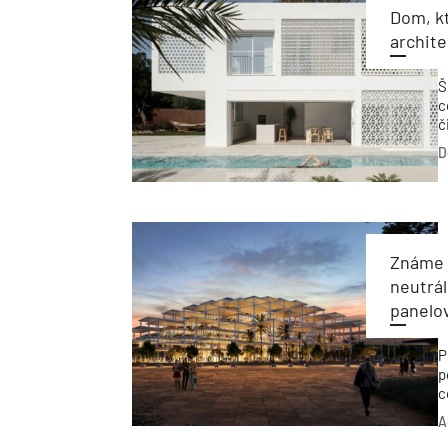
Dom, kt
archite
Š
c
č
a
D
Známe 
neutrá
panelo
P
p
c
m
A