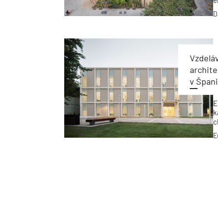
e
t
D
d
Vzdelá
archite
v Špan
E
k
c
R
E
m