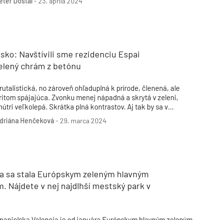
eter Dostál
-
23. apríla 2024
sko: Navštívili sme rezidenciu Espai
zelený chrám z betónu
rutalistická, no zároveň ohľaduplná k prírode, členená, ale
ritom spájajúca. Zvonku menej nápadná a skrytá v zeleni,
nútri veľkolepá. Skrátka plná kontrastov. Aj tak by sa v
rátkosti dala opísať rezidenčná budova Espai Verd, z
driána Henčeková
-
29. marca 2024
alencijského dialektu doslova Zelené miesto, ktorá vznikla z
topistických predstáv architektovo bývaní v deväťdesiatych
okoch minulého storočia.
ia sa stala Európskym zeleným hlavným
 Nájdete v nej najdlhší mestský park v
e
panielska Valencia je od januára Európskym hlavným zeleným