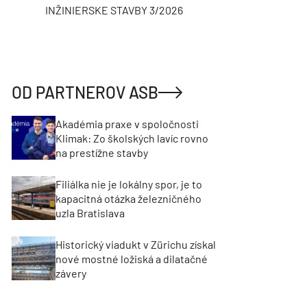
INŽINIERSKE STAVBY 3/2026
ASB
OD PARTNEROV ASB
Akadémia praxe v spoločnosti
Klimak: Zo školských lavíc rovno
na prestížne stavby
Filiálka nie je lokálny spor, je to
kapacitná otázka železničného
uzla Bratislava
Historický viadukt v Zürichu získal
nové mostné ložiská a dilatačné
závery