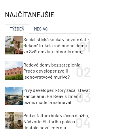
y
Klimatizácia a vetranie
urz Milan Murcka
NAJČÍTANEJŠIE
TÝŽDEŇ
MESIAC
Socialistická kocka v novom šate.
Rekonštrukcia rodinného domu
vo Svätom Jure otvorila dom
krajine aj svetlu
Radové domy bez zateplenia:
Prečo developer zvolil
jednovrstvové murivo?
Prvý developer, ktorý začal stavať
kancelárie: HB Reavis zmenil
biznis model a nahneval
investorov
Pod asfaltom bola vzácna dlažba.
Nádvorie Pistoriho paláca
dostalo novú energiu