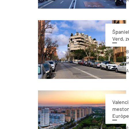
P
Španiel
Verd, 
B
p
v
k
A
v
u
r
Valenc
mestom.
Európ
Š