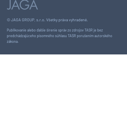
© JAGA GROUP, s.r.o. Všetky práva vyhradené.
Publikovanie alebo ďalšie šírenie správ zo zdrojov TASR je bez
predchádzajúceho písomného súhlasu TASR porušením autorského
zákona.