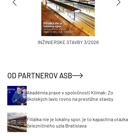
INŽINIERSKE STAVBY 3/2026
OD PARTNEROV ASB
Akadémia praxe v spoločnosti Klimak: Zo
školských lavíc rovno na prestížne stavby
Filiálka nie je lokálny spor, je to kapacitná otázka
železničného uzla Bratislava