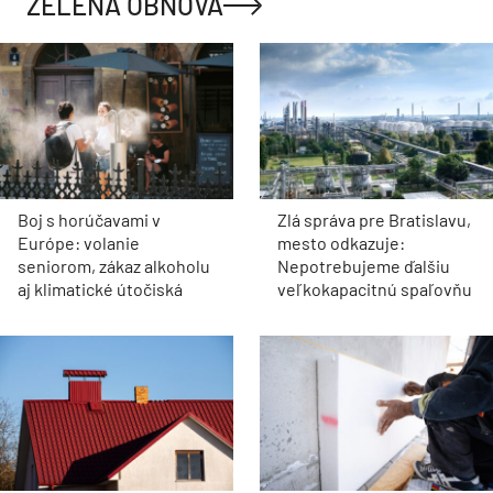
ZELENÁ OBNOVA
Boj s horúčavami v
Zlá správa pre Bratislavu,
Európe: volanie
mesto odkazuje:
seniorom, zákaz alkoholu
Nepotrebujeme ďalšiu
aj klimatické útočiská
veľkokapacitnú spaľovňu