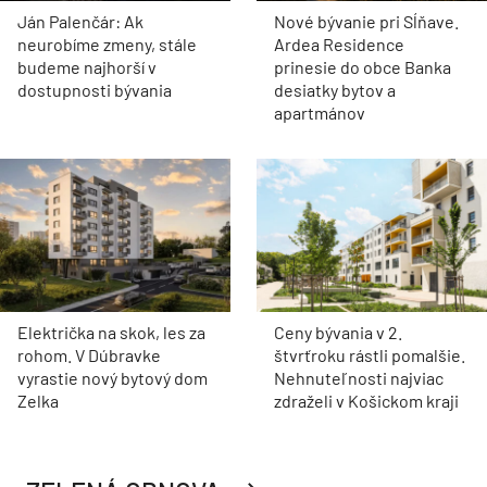
Ján Palenčár: Ak
Nové bývanie pri Sĺňave.
neurobíme zmeny, stále
Ardea Residence
budeme najhorší v
prinesie do obce Banka
dostupnosti bývania
desiatky bytov a
apartmánov
Električka na skok, les za
Ceny bývania v 2.
rohom. V Dúbravke
štvrťroku rástli pomalšie.
vyrastie nový bytový dom
Nehnuteľnosti najviac
Zelka
zdraželi v Košickom kraji