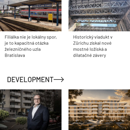
Filiálka nie je lokálny spor,
Historický viadukt v
je to kapacitná otázka
Zürichu získal nové
železničného uzla
mostné ložiská a
Bratislava
dilatačné závery
DEVELOPMENT