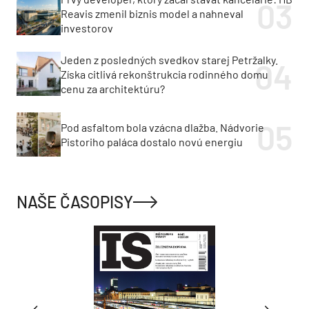
Reavis zmenil biznis model a nahneval
investorov
Jeden z posledných svedkov starej Petržalky.
Získa citlivá rekonštrukcia rodinného domu
cenu za architektúru?
Pod asfaltom bola vzácna dlažba. Nádvorie
Pistoriho paláca dostalo novú energiu
NAŠE ČASOPISY