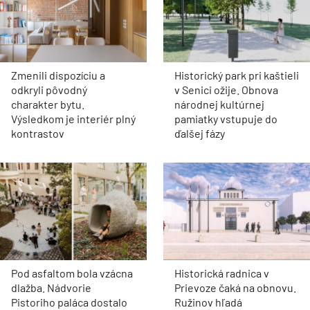
Zmenili dispozíciu a
Historický park pri kaštieli
odkryli pôvodný
v Senici ožije. Obnova
charakter bytu.
národnej kultúrnej
Výsledkom je interiér plný
pamiatky vstupuje do
kontrastov
ďalšej fázy
Pod asfaltom bola vzácna
Historická radnica v
dlažba. Nádvorie
Prievoze čaká na obnovu.
Pistoriho paláca dostalo
Ružinov hľadá