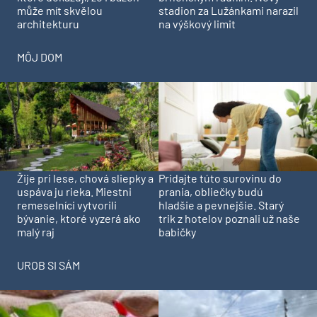
může mít skvělou
stadion za Lužánkami narazil
architekturu
na výškový limit
MÔJ DOM
Pridajte túto surovinu do
Žije pri lese, chová sliepky a
prania, obliečky budú
uspáva ju rieka. Miestni
hladšie a pevnejšie. Starý
remeselníci vytvorili
trik z hotelov poznali už naše
bývanie, ktoré vyzerá ako
babičky
malý raj
UROB SI SÁM