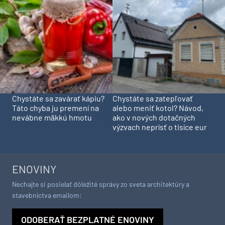
Chystáte sa zavárať kápiu?
Chystáte sa zatepľovať
Táto chyba ju premení na
alebo meniť kotol? Návod,
nevábne mäkkú hmotu
ako v nových dotačných
výzvach neprísť o tisíce eur
ENOVINY
Nechajte si posielať dôležité správy zo sveta architektúry a
stavebníctva emailom:
ODOBERAŤ BEZPLATNÉ ENOVINY