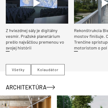
Z hviezdnej sály je digitálny
Rekonštrukcia Bi
vesmír. Pražské planetárium
mostov finišuje. 
prešlo najväčšou premenou vo
Trenčíne sprístup
svojej histórii
motoristom o pol 
Všetky
Kolaudátor
ARCHITEKTÚRA