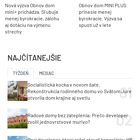
Nová výzva Obnov dom
Obnov dom MINI PLUS
mini+ prichádza. Sľubuje
prinesie menej
menej byrokracie, zálohu
byrokracie. Výzva sa
aj dotáciu na výmenu
spustí už v lete
strechy
NAJČÍTANEJŠIE
TÝŽDEŇ
MESIAC
Socialistická kocka v novom šate.
Rekonštrukcia rodinného domu vo Svätom Jure
otvorila dom krajine aj svetlu
Radové domy bez zateplenia: Prečo developer
zvolil jednovrstvové murivo?
Prvý developer, ktorý začal stavať kancelárie: HB