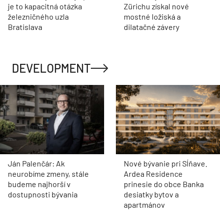
je to kapacitná otázka
Zürichu získal nové
železničného uzla
mostné ložiská a
Bratislava
dilatačné závery
DEVELOPMENT
Ján Palenčár: Ak
Nové bývanie pri Sĺňave.
neurobíme zmeny, stále
Ardea Residence
budeme najhorší v
prinesie do obce Banka
dostupnosti bývania
desiatky bytov a
apartmánov