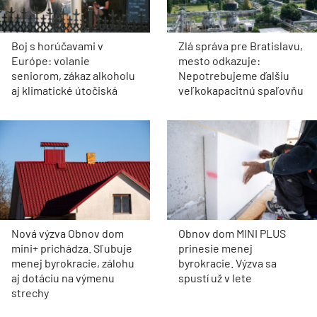
Boj s horúčavami v
Zlá správa pre Bratislavu,
Európe: volanie
mesto odkazuje:
seniorom, zákaz alkoholu
Nepotrebujeme ďalšiu
aj klimatické útočiská
veľkokapacitnú spaľovňu
Nová výzva Obnov dom
Obnov dom MINI PLUS
mini+ prichádza. Sľubuje
prinesie menej
menej byrokracie, zálohu
byrokracie. Výzva sa
aj dotáciu na výmenu
spustí už v lete
strechy