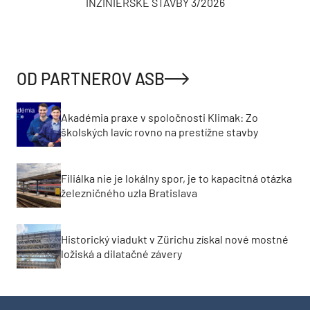
INŽINIERSKE STAVBY 3/2026
OD PARTNEROV ASB
Akadémia praxe v spoločnosti Klimak: Zo
školských lavíc rovno na prestížne stavby
Filiálka nie je lokálny spor, je to kapacitná otázka
železničného uzla Bratislava
Historický viadukt v Zürichu získal nové mostné
ložiská a dilatačné závery