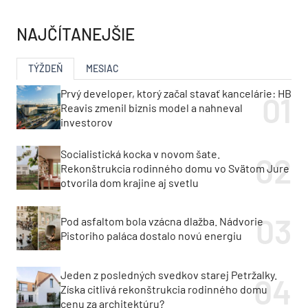
NAJČÍTANEJŠIE
TÝŽDEŇ
MESIAC
Prvý developer, ktorý začal stavať kancelárie: HB
Reavis zmenil biznis model a nahneval
investorov
Socialistická kocka v novom šate.
Rekonštrukcia rodinného domu vo Svätom Jure
otvorila dom krajine aj svetlu
Pod asfaltom bola vzácna dlažba. Nádvorie
Pistoriho paláca dostalo novú energiu
Jeden z posledných svedkov starej Petržalky.
Získa citlivá rekonštrukcia rodinného domu
cenu za architektúru?