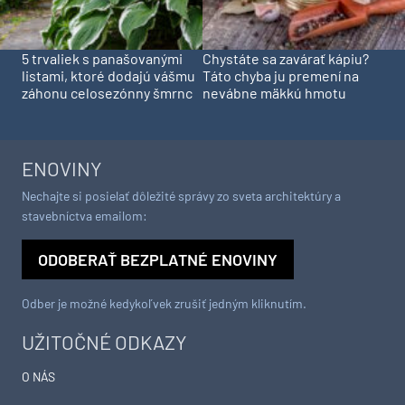
5 trvaliek s panašovanými
Chystáte sa zavárať kápiu?
listami, ktoré dodajú vášmu
Táto chyba ju premení na
záhonu celosezónny šmrnc
nevábne mäkkú hmotu
ENOVINY
Nechajte si posielať dôležité správy zo sveta architektúry a
stavebníctva emailom:
ODOBERAŤ BEZPLATNÉ ENOVINY
Odber je možné kedykoľvek zrušiť jedným kliknutím.
UŽITOČNÉ ODKAZY
O NÁS