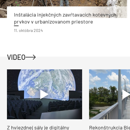
Inštalácia injekčných zavŕtavacích kotevných
prvkov v urbanizovanom priestore
11. októbra 2024
VIDEO
Z hviezdnej sály je digitálny
Rekonštrukcia Bi