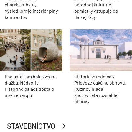
charakter bytu.
národnej kultúrnej
Výsledkom je interiér plný
pamiatky vstupuje do
kontrastov
ďalšej fázy
Pod asfaltom bola vzácna
Historická radnica v
dlažba. Nádvorie
Prievoze čaká na obnovu.
Pistoriho paláca dostalo
Ružinov hľadá
novú energiu
zhotoviteľa rozsiahlej
obnovy
STAVEBNÍCTVO