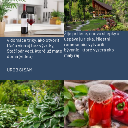
Žije pri lese, chová sliepky a
uspáva ju rieka. Miestni
4 domáce triky, ako otvoriť
remeselníci vytvorili
fľašu vína aj bez vývrtky.
bývanie, ktoré vyzerá ako
Stačí pár vecí, ktoré už máte
malý raj
doma (video)
UROB SI SÁM