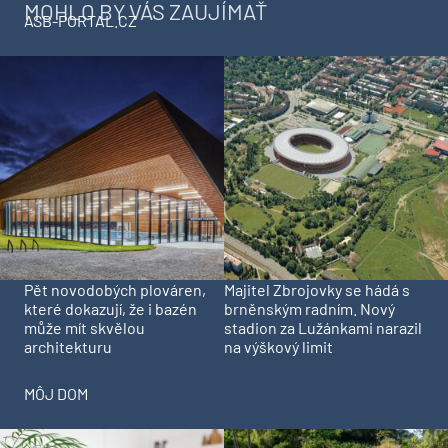
MOHLO BY VÁS ZAUJÍMAŤ
ASB-PORTAL.CZ
Pět novodobých plováren,
Majitel Zbrojovky se hádá s
které dokazují, že i bazén
brněnským radním. Nový
může mít skvělou
stadion za Lužánkami narazil
architekturu
na výškový limit
MÔJ DOM