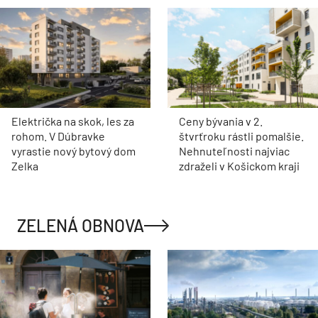
Električka na skok, les za
Ceny bývania v 2.
rohom. V Dúbravke
štvrťroku rástli pomalšie.
vyrastie nový bytový dom
Nehnuteľnosti najviac
Zelka
zdraželi v Košickom kraji
ZELENÁ OBNOVA