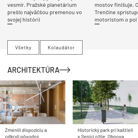
vesmír. Pražské planetárium
mostov finišuje. 
prešlo najväčšou premenou vo
Trenčíne sprístup
svojej histórii
motoristom o pol 
Všetky
Kolaudátor
ARCHITEKTÚRA
Zmenili dispozíciu a
Historický park pri kaštieli
odkryli pôvodný
v Senici ožije. Obnova