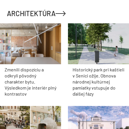
ARCHITEKTÚRA
Zmenili dispozíciu a
Historický park pri kaštieli
odkryli pôvodný
v Senici ožije. Obnova
charakter bytu.
národnej kultúrnej
Výsledkom je interiér plný
pamiatky vstupuje do
kontrastov
ďalšej fázy