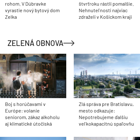
rohom. V Dúbravke
štvrťroku rástli pomalšie.
vyrastie nový bytový dom
Nehnuteľnosti najviac
Zelka
zdraželi v Košickom kraji
ZELENÁ OBNOVA
Boj s horúčavami v
Zlá správa pre Bratislavu,
Európe: volanie
mesto odkazuje:
seniorom, zákaz alkoholu
Nepotrebujeme ďalšiu
aj klimatické útočiská
veľkokapacitnú spaľovňu