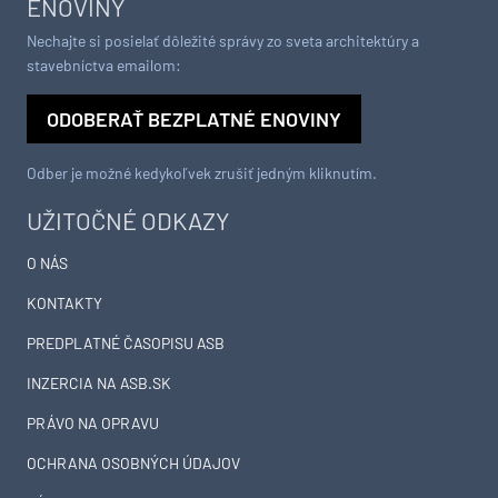
ENOVINY
Nechajte si posielať dôležité správy zo sveta architektúry a
stavebníctva emailom:
ODOBERAŤ BEZPLATNÉ ENOVINY
Odber je možné kedykoľvek zrušiť jedným kliknutím.
UŽITOČNÉ ODKAZY
O NÁS
KONTAKTY
PREDPLATNÉ ČASOPISU ASB
INZERCIA NA ASB.SK
PRÁVO NA OPRAVU
OCHRANA OSOBNÝCH ÚDAJOV