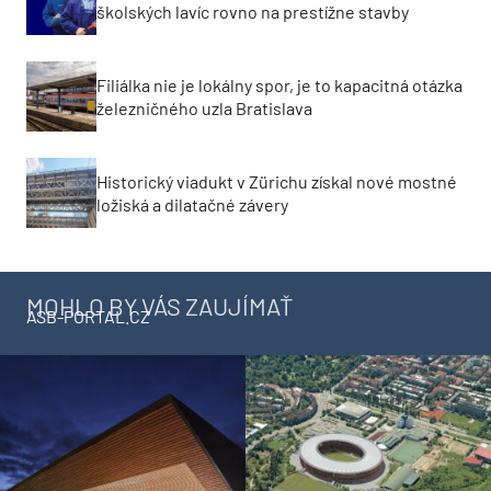
školských lavíc rovno na prestížne stavby
Filiálka nie je lokálny spor, je to kapacitná otázka
železničného uzla Bratislava
Historický viadukt v Zürichu získal nové mostné
ložiská a dilatačné závery
MOHLO BY VÁS ZAUJÍMAŤ
ASB-PORTAL.CZ