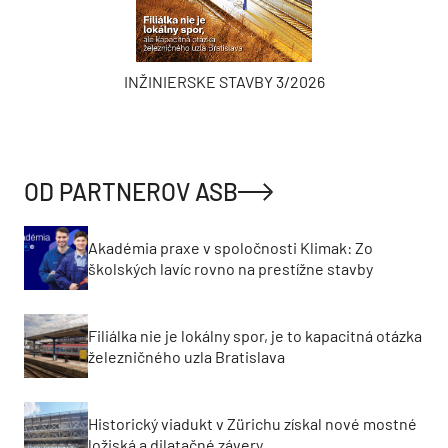
INŽINIERSKE STAVBY 3/2026
OD PARTNEROV ASB
Akadémia praxe v spoločnosti Klimak: Zo
školských lavíc rovno na prestížne stavby
Filiálka nie je lokálny spor, je to kapacitná otázka
železničného uzla Bratislava
Historický viadukt v Zürichu získal nové mostné
ložiská a dilatačné závery