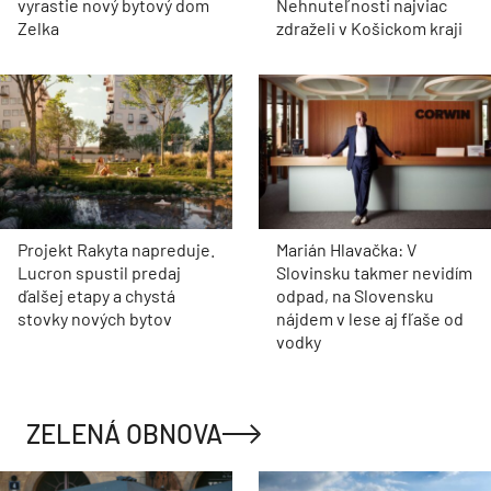
vyrastie nový bytový dom
Nehnuteľnosti najviac
Zelka
zdraželi v Košickom kraji
Projekt Rakyta napreduje.
Marián Hlavačka: V
Lucron spustil predaj
Slovinsku takmer nevidím
ďalšej etapy a chystá
odpad, na Slovensku
stovky nových bytov
nájdem v lese aj fľaše od
vodky
ZELENÁ OBNOVA