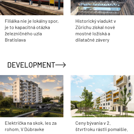
Filiálka nie je lokálny spor,
Historický viadukt v
je to kapacitná otázka
Zürichu získal nové
železničného uzla
mostné ložiská a
Bratislava
dilatačné závery
DEVELOPMENT
Električka na skok, les za
Ceny bývania v 2.
rohom. V Dúbravke
štvrťroku rástli pomalšie.