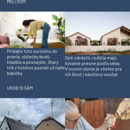
MÔJ DOM
Pridajte túto surovinu do
prania, obliečky budú
Deti odrástli, rodičia majú
hladšie a pevnejšie. Starý
bývanie presne podľa seba.
trik z hotelov poznali už naše
V novom dome je všetko pre
babičky
ich život i návštevy vnúčat
UROB SI SÁM