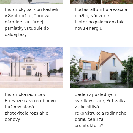
Historický park pri kaštieli
Pod asfaltom bola vzácna
v Senici ožije. Obnova
dlažba. Nádvorie
národnej kultúrnej
Pistoriho paláca dostalo
pamiatky vstupuje do
novú energiu
ďalšej fázy
Historická radnica v
Jeden z posledných
Prievoze čaká na obnovu.
svedkov starej Petržalky.
Ružinov hľadá
Získa citlivá
zhotoviteľa rozsiahlej
rekonštrukcia rodinného
obnovy
domu cenu za
architektúru?