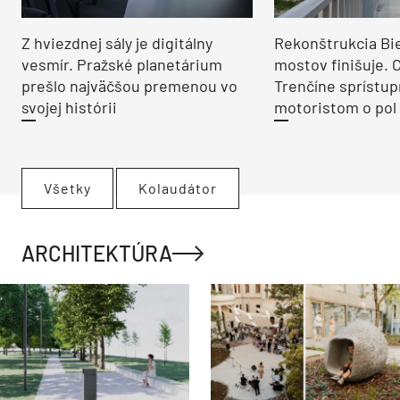
Z hviezdnej sály je digitálny
Rekonštrukcia Bi
vesmír. Pražské planetárium
mostov finišuje. 
prešlo najväčšou premenou vo
Trenčíne sprístup
svojej histórii
motoristom o pol 
Všetky
Kolaudátor
ARCHITEKTÚRA