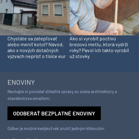
Chystáte sa zatepľovať
Ako si vyrobiť poctivú
alebo meniť kotol? Návod,
brezovú metlu, ktorá vydrží
ako v nových dotačných
roky? Pavol ich takto vyrobil
výzvach neprísť o tisíce eur
už stovky
ENOVINY
Nechajte si posielať dôležité správy zo sveta architektúry a
stavebníctva emailom:
ODOBERAŤ BEZPLATNÉ ENOVINY
Odber je možné kedykoľvek zrušiť jedným kliknutím.