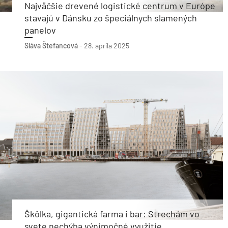
Najväčšie drevené logistické centrum v Európe
stavajú v Dánsku zo špeciálnych slamených
panelov
Sláva Štefancová
-
28. apríla 2025
Škôlka, gigantická farma i bar: Strechám vo
svete nechýba výnimočné využitie