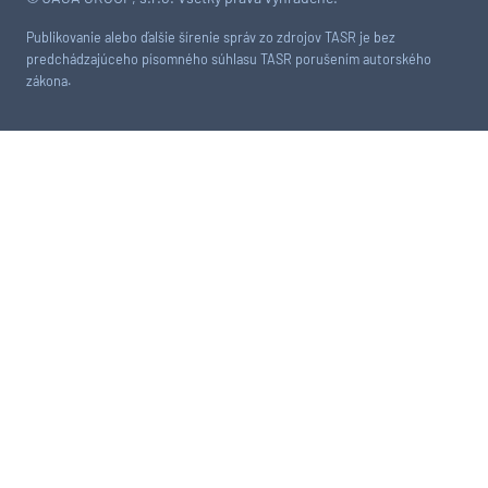
Publikovanie alebo ďalšie šírenie správ zo zdrojov TASR je bez
predchádzajúceho písomného súhlasu TASR porušením autorského
zákona.