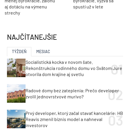
menej byrokracie, zálohu
byrokracie. Výzva sa
aj dotáciu na výmenu
spustí už v lete
strechy
NAJČÍTANEJŠIE
TÝŽDEŇ
MESIAC
Socialistická kocka v novom šate.
Rekonštrukcia rodinného domu vo Svätom Jure
otvorila dom krajine aj svetlu
Radové domy bez zateplenia: Prečo developer
zvolil jednovrstvové murivo?
Prvý developer, ktorý začal stavať kancelárie: HB
Reavis zmenil biznis model a nahneval
investorov