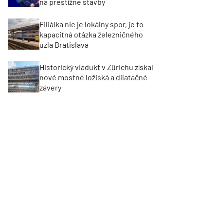
na prestížne stavby
Filiálka nie je lokálny spor, je to
kapacitná otázka železničného
uzla Bratislava
Historický viadukt v Zürichu získal
nové mostné ložiská a dilatačné
závery