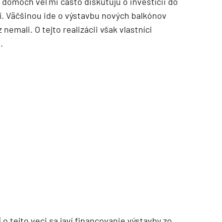
 domoch veľmi často diskutujú o investícii do
í. Väčšinou ide o výstavbu nových balkónov
z nemali. O tejto realizácii však vlastníci
.
TZB HAUSTECHNIK 3/2026
 tejto veci sa javí financovanie výstavby zo