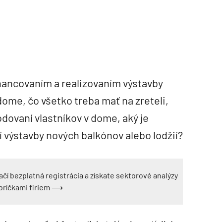
inancovaním a realizovaním výstavby
dome, čo všetko treba mať na zreteli,
odovaní vlastníkov v dome, aký je
í výstavby nových balkónov alebo lodžií?
ačí bezplatná registrácia a získate sektorové analýzy
ebríčkami firiem ⟶