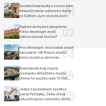
y
Klimatizácia a vetranie
Socialistická kocka v novom šate.
urz Milan Murcka
Rekonštrukcia rodinného domu
vo Svätom Jure otvorila dom
krajine aj svetlu
Radové domy bez zateplenia:
Prečo developer zvolil
jednovrstvové murivo?
Prvý developer, ktorý začal stavať
kancelárie: HB Reavis zmenil
biznis model a nahneval
investorov
Bratislavský kraj chystá
prestavbu dôležitého mosta.
Denne ho využíva vyše 13-tisíc
vozidiel
Jeden z posledných svedkov
starej Petržalky. Získa citlivá
rekonštrukcia rodinného domu
cenu za architektúru?