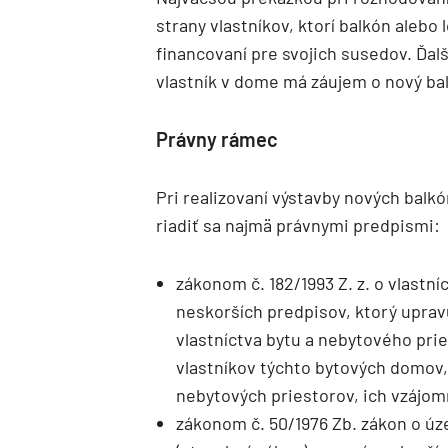
strany vlastníkov, ktorí balkón alebo
financovaní pre svojich susedov. Ďal
vlastník v dome má záujem o nový bal
Právny rámec
Pri realizovaní výstavby nových balk
riadiť sa najmä právnymi predpismi:
zákonom č. 182/1993 Z. z. o vlastn
neskorších predpisov, ktorý upra
vlastníctva bytu a nebytového pri
vlastníkov týchto bytových domov, 
nebytových priestorov, ich vzájom
zákonom č. 50/1976 Zb. zákon o ú