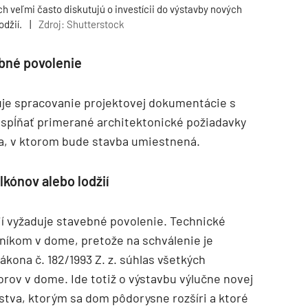
h veľmi často diskutujú o investícii do výstavby nových
odžií.
|
Zdroj: Shutterstock
bné povolenie
uje spracovanie projektovej dokumentácie s
spĺňať primerané architektonické požiadavky
a, v ktorom bude stavba umiestnená.
kónov alebo lodžií
ií vyžaduje stavebné povolenie. Technické
tníkom v dome, pretože na schválenie je
ákona č. 182/1993 Z. z. súhlas všetkých
orov v dome. Ide totiž o výstavbu výlučne novej
stva, ktorým sa dom pôdorysne rozšíri a ktoré