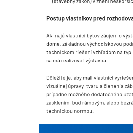
(stavebný zákon) v znení neskorší
Postup vlastníkov pred rozhodov
Ak majú vlastníci bytov záujem o výs
dome, základnou východiskovou pod
technickom riešení vzhľadom na typ
sa má realizovať výstavba.
Dôležité je, aby mali vlastníci vyrieš
vizuálnej úpravy, tvaru a členenia záb
prípadne možného dodatočného uzatv
zasklením, buď rámovým, alebo bezr
technickou normou.