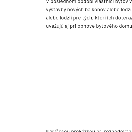
V poslednom období vlastníci bytov v
výstavby nových balkónov alebo lodži
alebo lodžií pre tých, ktorí ich dotera
uvažujú aj pri obnove bytového domu
Najväčšou prekážkou pri rozhodovaní o