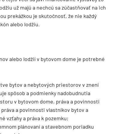
 lodžiu už majú a nechcú sa zúčastňovať na ich
šou prekážkou je skutočnosť, že nie každý
kón alebo lodžiu.
ónov alebo lodžií v bytovom dome je potrebné
íctve bytov a nebytových priestorov v znení
vuje spôsob a podmienky nadobudnutia
estoru v bytovom dome, práva a povinnosti
práva a povinnosti vlastníkov bytov a
né vzťahy a práva k pozemku;
zemnom plánovaní a stavebnom poriadku