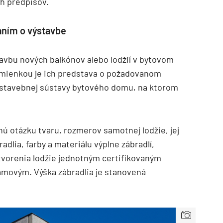
ch predpisov.
aním o výstavbe
tavbu nových balkónov alebo lodžií v bytovom
mienkou je ich predstava o požadovanom
 stavebnej sústavy bytového domu, na ktorom
enú otázku tvaru, rozmerov samotnej lodžie, jej
radlia, farby a materiálu výplne zábradlí,
orenia lodžie jednotným certifikovaným
ámovým. Výška zábradlia je stanovená