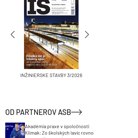
INŽINIERSKE STAVBY 3/2026
ASB
OD PARTNEROV ASB
Akadémia praxe v spoločnosti
Klimak: Zo školských lavíc rovno