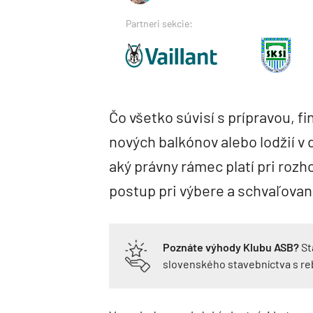
Partneri sekcie:
Čo všetko súvisí s prípravou, f
nových balkónov alebo lodžií v 
aký právny rámec platí pri rozh
postup pri výbere a schvaľovan
Poznáte výhody Klubu ASB?
St
slovenského stavebníctva s r