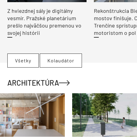
Z hviezdnej sály je digitálny
Rekonštrukcia Bi
vesmír. Pražské planetárium
mostov finišuje. 
prešlo najväčšou premenou vo
Trenčíne sprístup
svojej histórii
motoristom o pol 
Všetky
Kolaudátor
ARCHITEKTÚRA