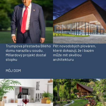
Trumpova přestavba Bílého
Pět novodobých plováren,
domu narazila u soudu.
které dokazují, že i bazén
Miliardový projekt dostal
může mít skvělou
stopku
architekturu
MÔJ DOM