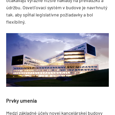
očakávajú výrazne nižšie náklady na prevádzku a
údržbu. Osvetľovací systém v budove je navrhnutý
tak, aby spĺňal legislatívne požiadavky a bol
flexibilný.
Prvky umenia
Medzi základné účely novej kancelárskej budovy