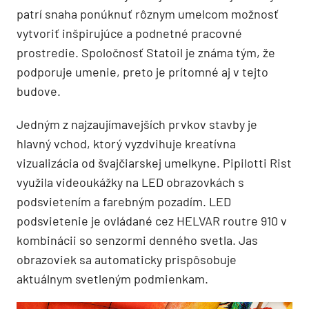
patrí snaha ponúknuť rôznym umelcom možnosť
vytvoriť inšpirujúce a podnetné pracovné
prostredie. Spoločnosť Statoil je známa tým, že
podporuje umenie, preto je prítomné aj v tejto
budove.
Jedným z najzaujímavejších prvkov stavby je
hlavný vchod, ktorý vyzdvihuje kreatívna
vizualizácia od švajčiarskej umelkyne. Pipilotti Rist
využila videoukážky na LED obrazovkách s
podsvietením a farebným pozadím. LED
podsvietenie je ovládané cez HELVAR routre 910 v
kombinácii so senzormi denného svetla. Jas
obrazoviek sa automaticky prispôsobuje
aktuálnym svetleným podmienkam.