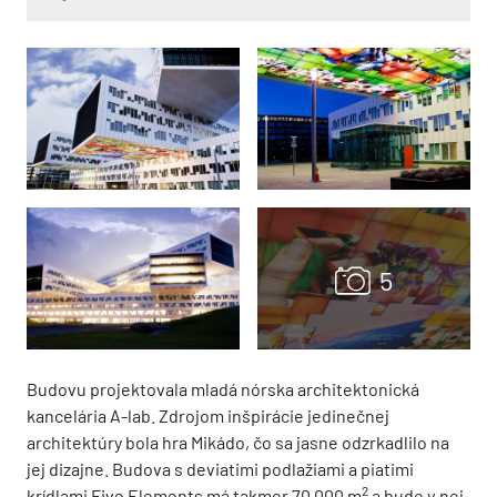
Budovu projektovala mladá nórska architektonická
kancelária A-lab. Zdrojom inšpirácie jedinečnej
architektúry bola hra Mikádo, čo sa jasne odzrkadlilo na
jej dizajne. Budova s deviatimi podlažiami a piatimi
2
krídlami Five Elements má takmer 70 000 m
a bude v nej