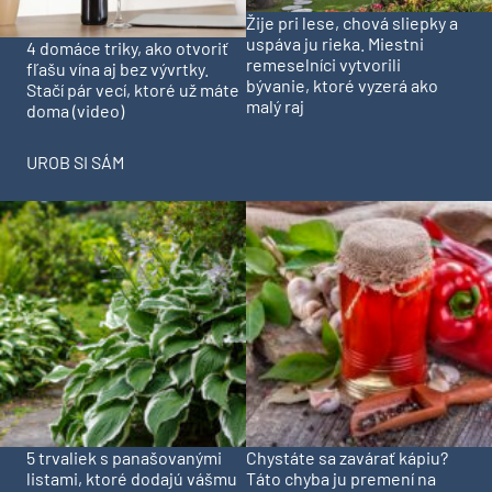
Žije pri lese, chová sliepky a
uspáva ju rieka. Miestni
4 domáce triky, ako otvoriť
remeselníci vytvorili
fľašu vína aj bez vývrtky.
bývanie, ktoré vyzerá ako
Stačí pár vecí, ktoré už máte
malý raj
doma (video)
UROB SI SÁM
5 trvaliek s panašovanými
Chystáte sa zavárať kápiu?
listami, ktoré dodajú vášmu
Táto chyba ju premení na