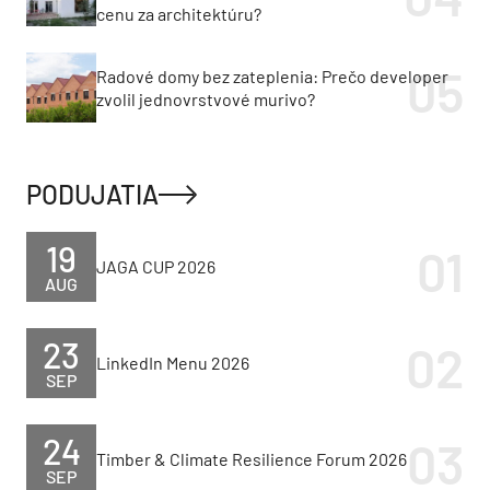
cenu za architektúru?
Radové domy bez zateplenia: Prečo developer
zvolil jednovrstvové murivo?
PODUJATIA
19
JAGA CUP 2026
AUG
23
LinkedIn Menu 2026
SEP
24
Timber & Climate Resilience Forum 2026
SEP