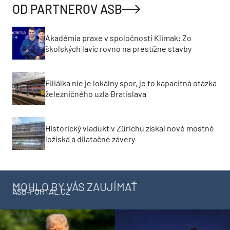
OD PARTNEROV ASB
Akadémia praxe v spoločnosti Klimak: Zo
školských lavíc rovno na prestížne stavby
Filiálka nie je lokálny spor, je to kapacitná otázka
železničného uzla Bratislava
Historický viadukt v Zürichu získal nové mostné
ložiská a dilatačné závery
MOHLO BY VÁS ZAUJÍMAŤ
ASB-PORTAL.CZ