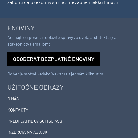
záhonu celosezónny šmrnc
nevábne mäkkú hmotu
ENOVINY
Nechajte si posielať dôležité správy zo sveta architektúry a
stavebníctva emailom:
ODOBERAŤ BEZPLATNÉ ENOVINY
Odber je možné kedykoľvek zrušiť jedným kliknutím.
UŽITOČNÉ ODKAZY
O NÁS
KONTAKTY
PREDPLATNÉ ČASOPISU ASB
INZERCIA NA ASB.SK