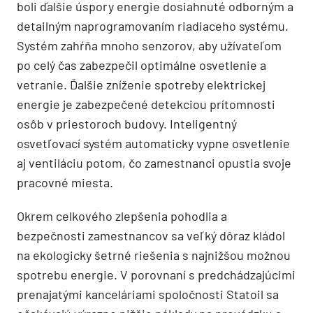
boli ďalšie úspory energie dosiahnuté odborným a
detailným naprogramovaním riadiaceho systému.
Systém zahŕňa mnoho senzorov, aby užívateľom
po celý čas zabezpečil optimálne osvetlenie a
vetranie. Ďalšie zníženie spotreby elektrickej
energie je zabezpečené detekciou prítomnosti
osôb v priestoroch budovy. Inteligentný
osvetľovací systém automaticky vypne osvetlenie
aj ventiláciu potom, čo zamestnanci opustia svoje
pracovné miesta.
Okrem celkového zlepšenia pohodlia a
bezpečnosti zamestnancov sa veľký dôraz kládol
na ekologicky šetrné riešenia s najnižšou možnou
spotrebu energie. V porovnaní s predchádzajúcimi
prenajatými kanceláriami spoločnosti Statoil sa