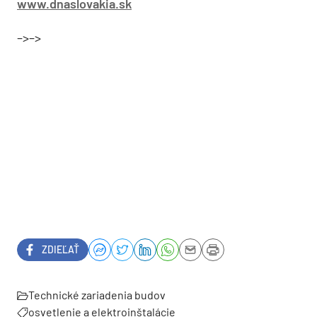
www.dnaslovakia.sk
–>–>
ZDIEĽAŤ
Technické zariadenia budov
osvetlenie a elektroinštalácie