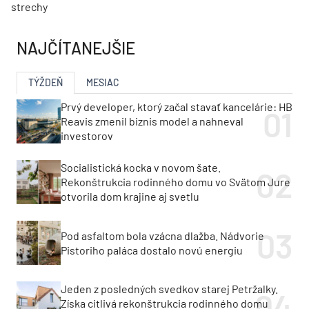
strechy
NAJČÍTANEJŠIE
TÝŽDEŇ
MESIAC
Prvý developer, ktorý začal stavať kancelárie: HB
Reavis zmenil biznis model a nahneval
investorov
Socialistická kocka v novom šate.
Rekonštrukcia rodinného domu vo Svätom Jure
otvorila dom krajine aj svetlu
Pod asfaltom bola vzácna dlažba. Nádvorie
Pistoriho paláca dostalo novú energiu
Jeden z posledných svedkov starej Petržalky.
Získa citlivá rekonštrukcia rodinného domu