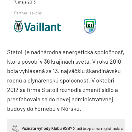
7. mája 2013
Partneri sekcie:
Statoil je nadnárodná energetická spoločnosť,
ktorá pôsobí v 36 krajinách sveta. V roku 2010
bola vyhlásená za 13. najväčšiu škandinávsku
ropnú a plynárenskú spoločnosť. V októbri
2012 sa firma Statoil rozhodla zmeniť sídlo a
presťahovala sa do novej administratívnej
budovy do Fornebu v Nórsku.
Poznáte výhody Klubu ASB?
Stačí bezplatná registrácia a zí