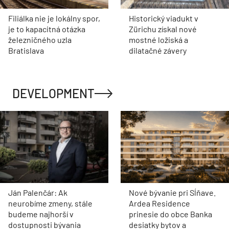
Filiálka nie je lokálny spor,
Historický viadukt v
je to kapacitná otázka
Zürichu získal nové
železničného uzla
mostné ložiská a
Bratislava
dilatačné závery
DEVELOPMENT
Ján Palenčár: Ak
Nové bývanie pri Sĺňave.
neurobíme zmeny, stále
Ardea Residence
budeme najhorší v
prinesie do obce Banka
dostupnosti bývania
desiatky bytov a