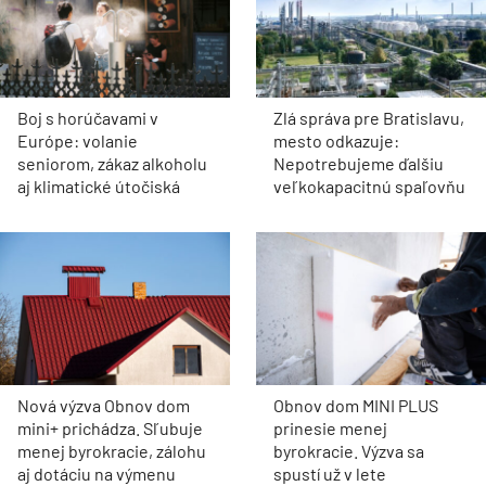
Boj s horúčavami v
Zlá správa pre Bratislavu,
Európe: volanie
mesto odkazuje:
seniorom, zákaz alkoholu
Nepotrebujeme ďalšiu
aj klimatické útočiská
veľkokapacitnú spaľovňu
Nová výzva Obnov dom
Obnov dom MINI PLUS
mini+ prichádza. Sľubuje
prinesie menej
menej byrokracie, zálohu
byrokracie. Výzva sa
aj dotáciu na výmenu
spustí už v lete