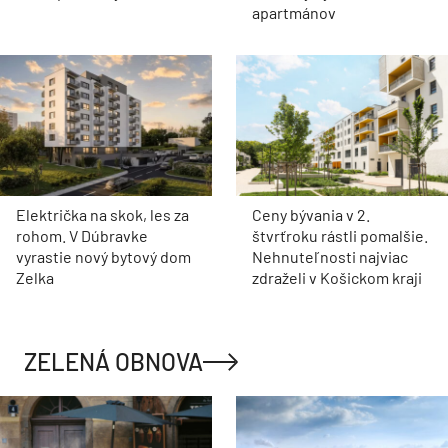
apartmánov
Električka na skok, les za
Ceny bývania v 2.
rohom. V Dúbravke
štvrťroku rástli pomalšie.
vyrastie nový bytový dom
Nehnuteľnosti najviac
Zelka
zdraželi v Košickom kraji
ZELENÁ OBNOVA