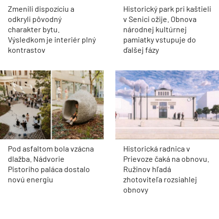
Zmenili dispozíciu a
Historický park pri kaštieli
odkryli pôvodný
v Senici ožije. Obnova
charakter bytu.
národnej kultúrnej
Výsledkom je interiér plný
pamiatky vstupuje do
kontrastov
ďalšej fázy
Pod asfaltom bola vzácna
Historická radnica v
dlažba. Nádvorie
Prievoze čaká na obnovu.
Pistoriho paláca dostalo
Ružinov hľadá
novú energiu
zhotoviteľa rozsiahlej
obnovy