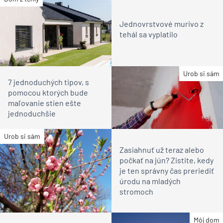
Jednovrstvové murivo z
tehál sa vyplatilo
Urob si sám
7 jednoduchých tipov, s
pomocou ktorých bude
maľovanie stien ešte
jednoduchšie
Urob si sám
Zasiahnuť už teraz alebo
počkať na jún? Zistite, kedy
je ten správny čas preriediť
úrodu na mladých
stromoch
Môj dom