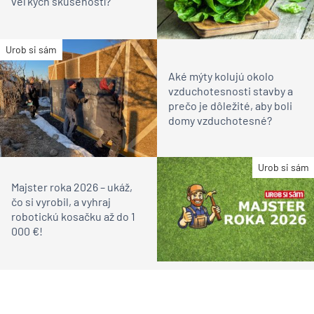
veľkých skúseností?
Urob si sám
Aké mýty kolujú okolo
vzduchotesnosti stavby a
prečo je dôležité, aby boli
domy vzduchotesné?
Urob si sám
Majster roka 2026 – ukáž,
čo si vyrobil, a vyhraj
robotickú kosačku až do 1
000 €!