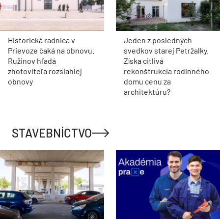
Historická radnica v
Jeden z posledných
Prievoze čaká na obnovu.
svedkov starej Petržalky.
Ružinov hľadá
Získa citlivá
zhotoviteľa rozsiahlej
rekonštrukcia rodinného
obnovy
domu cenu za
architektúru?
STAVEBNÍCTVO