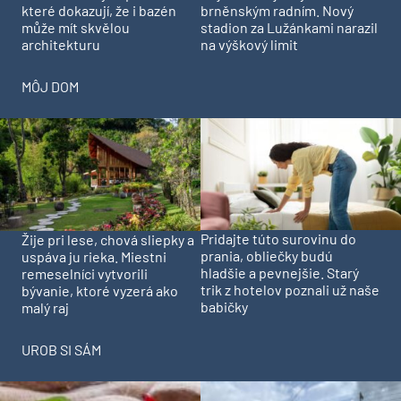
které dokazují, že i bazén
brněnským radním. Nový
může mít skvělou
stadion za Lužánkami narazil
architekturu
na výškový limit
MÔJ DOM
Pridajte túto surovinu do
Žije pri lese, chová sliepky a
prania, obliečky budú
uspáva ju rieka. Miestni
hladšie a pevnejšie. Starý
remeselníci vytvorili
trik z hotelov poznali už naše
bývanie, ktoré vyzerá ako
babičky
malý raj
UROB SI SÁM