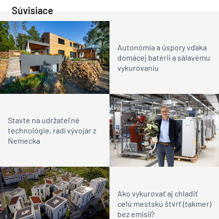
Súvisiace
Autonómia a úspory vďaka
domácej batérii a sálavému
vykurovaniu
Stavte na udržateľné
technológie, radí vývojár z
Nemecka
Ako vykurovať aj chladiť
celú mestskú štvrť (takmer)
bez emisií?