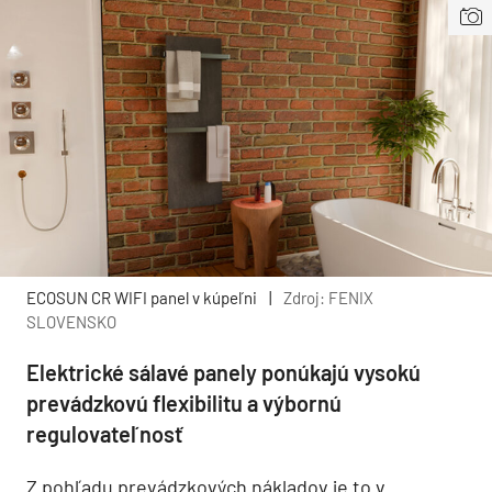
ECOSUN CR WIFI panel v kúpeľni
|
Zdroj: FENIX
SLOVENSKO
Elektrické sálavé panely ponúkajú vysokú
prevádzkovú flexibilitu a výbornú
regulovateľnosť
Z pohľadu prevádzkových nákladov je to v