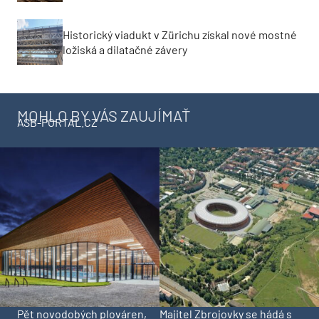
Historický viadukt v Zürichu získal nové mostné
ložiská a dilatačné závery
MOHLO BY VÁS ZAUJÍMAŤ
ASB-PORTAL.CZ
Pět novodobých plováren,
Majitel Zbrojovky se hádá s