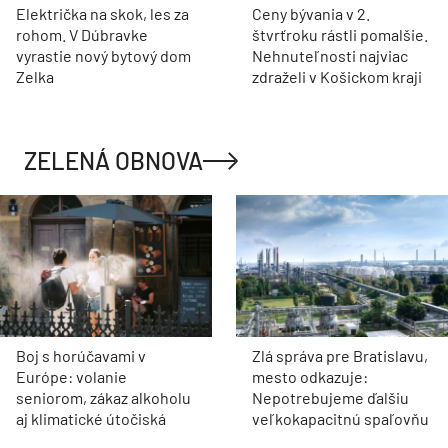
Električka na skok, les za
Ceny bývania v 2.
rohom. V Dúbravke
štvrťroku rástli pomalšie.
vyrastie nový bytový dom
Nehnuteľnosti najviac
Zelka
zdraželi v Košickom kraji
ZELENÁ OBNOVA
Boj s horúčavami v
Zlá správa pre Bratislavu,
Európe: volanie
mesto odkazuje:
seniorom, zákaz alkoholu
Nepotrebujeme ďalšiu
aj klimatické útočiská
veľkokapacitnú spaľovňu