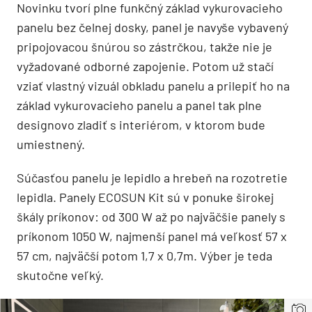
Novinku tvorí plne funkčný základ vykurovacieho
panelu bez čelnej dosky, panel je navyše vybavený
pripojovacou šnúrou so zástrčkou, takže nie je
vyžadované odborné zapojenie. Potom už stačí
vziať vlastný vizuál obkladu panelu a prilepiť ho na
základ vykurovacieho panelu a panel tak plne
designovo zladiť s interiérom, v ktorom bude
umiestnený.
Súčasťou panelu je lepidlo a hrebeň na rozotretie
lepidla. Panely ECOSUN Kit sú v ponuke širokej
škály príkonov: od 300 W až po najväčšie panely s
príkonom 1050 W, najmenší panel má veľkosť 57 x
57 cm, najväčší potom 1,7 x 0,7m. Výber je teda
skutočne veľký.