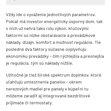
Vždy ide o vyváženie jednotlivých parametrov.
Pokiaľ má investor energeticky úsporný dom, tak
v nich už nehrá takú rolu výkon, kľúčovými
faktormi sú nízke obstarávacie a prevádzkové
náklady, dizajn, komfort a možnosť regulácie. Tie
posledné dva faktory súčasne ovplyvňujú
ekonomiku prevádzky – čím rýchlejšia a presnejšia
je regulácia, tým sú náklady nižšie.
Užitočné je tiež široké spektrum doplnkov, ktoré
uľahčujú umiestnenie panelov – okrem
nerezových madiel pre panely v kúpeľni tu
môžeme zaradiť aj integrované bezdrôtové
prijímače či termostaty.