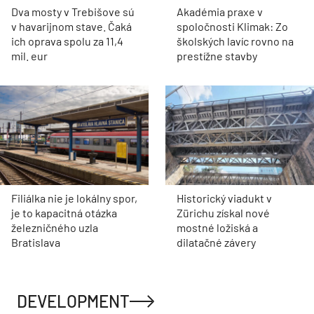
Dva mosty v Trebišove sú
Akadémia praxe v
v havarijnom stave. Čaká
spoločnosti Klimak: Zo
ich oprava spolu za 11,4
školských lavíc rovno na
mil. eur
prestížne stavby
Filiálka nie je lokálny spor,
Historický viadukt v
je to kapacitná otázka
Zürichu získal nové
železničného uzla
mostné ložiská a
Bratislava
dilatačné závery
DEVELOPMENT