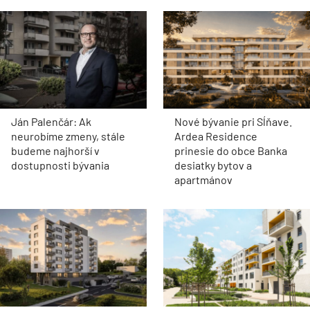
Ján Palenčár: Ak
Nové bývanie pri Sĺňave.
neurobíme zmeny, stále
Ardea Residence
budeme najhorší v
prinesie do obce Banka
dostupnosti bývania
desiatky bytov a
apartmánov