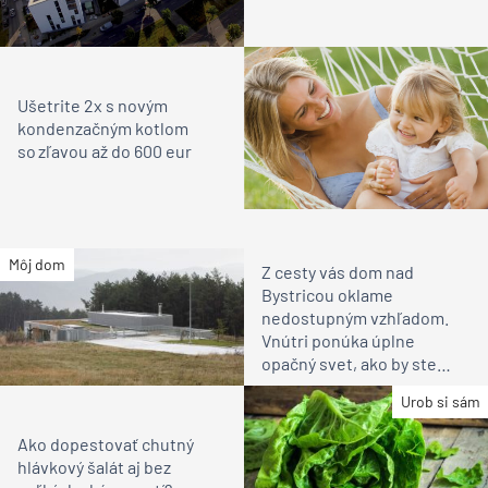
Ušetrite 2x s novým
kondenzačným kotlom
so zľavou až do 600 eur
Môj dom
Z cesty vás dom nad
Bystricou oklame
nedostupným vzhľadom.
Vnútri ponúka úplne
opačný svet, ako by ste
čakali
Urob si sám
Ako dopestovať chutný
hlávkový šalát aj bez