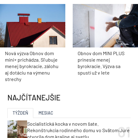
Nová výzva Obnov dom
Obnov dom MINI PLUS
mini+ prichádza. Sľubuje
prinesie menej
menej byrokracie, zálohu
byrokracie. Výzva sa
aj dotáciu na výmenu
spustí už v lete
strechy
NAJČÍTANEJŠIE
TÝŽDEŇ
MESIAC
Socialistická kocka v novom šate.
Rekonštrukcia rodinného domu vo Svätom Jure
otvorila dom krajine aj svetlu