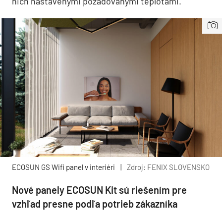
nich nastavenými požadovanými teplotami.
ECOSUN GS Wifi panel v interiéri
|
Zdroj: FENIX SLOVENSKO
Nové panely ECOSUN Kit sú riešením pre
vzhľad presne podľa potrieb zákazníka