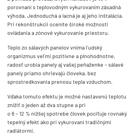
porovnaní s teplovodným vykurovaním zásadná
výhoda. Jednoduchá a lacná je aj jeho inštalácia.
Pri rekonštrukcii oceníte široké možnosti
ovládania a zónové vykurovanie priestoru.
Teplo zo sálavých panelov vníma ľudský
organizmus veľmi pozitívne a plnohodnotne,
radosť urobia panely aj vašej peňaženke – sálavé
panely priamo ohrievajú človeka, bez
sprostredkovania prenosu tepla vzduchom.
Vďaka tomuto efektu je možné nastavenú teplotu
znížiť o jeden až dva stupne a pri
o 6 – 12 % nižšej spotrebe človek pociťuje rovnaký
tepelný efekt ako pri vykurovaní tradičnými
radiátormi.