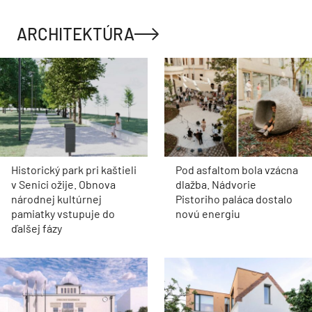
ARCHITEKTÚRA
Historický park pri kaštieli
Pod asfaltom bola vzácna
v Senici ožije. Obnova
dlažba. Nádvorie
národnej kultúrnej
Pistoriho paláca dostalo
pamiatky vstupuje do
novú energiu
ďalšej fázy