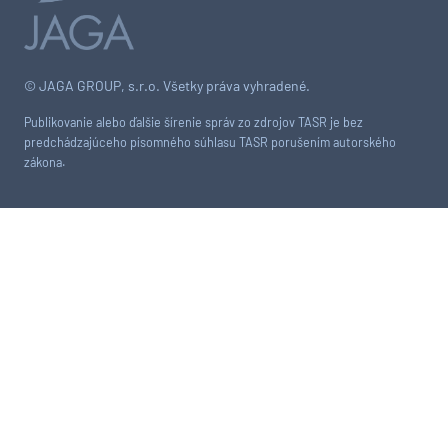
© JAGA GROUP, s.r.o. Všetky práva vyhradené.
Publikovanie alebo ďalšie šírenie správ zo zdrojov TASR je bez
predchádzajúceho písomného súhlasu TASR porušením autorského
zákona.