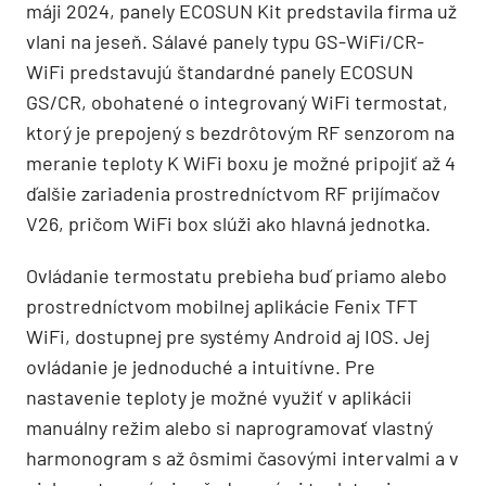
máji 2024, panely ECOSUN Kit predstavila firma už
vlani na jeseň. Sálavé panely typu GS-WiFi/CR-
WiFi predstavujú štandardné panely ECOSUN
GS/CR, obohatené o integrovaný WiFi termostat,
ktorý je prepojený s bezdrôtovým RF senzorom na
meranie teploty K WiFi boxu je možné pripojiť až 4
ďalšie zariadenia prostredníctvom RF prijímačov
V26, pričom WiFi box slúži ako hlavná jednotka.
Ovládanie termostatu prebieha buď priamo alebo
prostredníctvom mobilnej aplikácie Fenix ​​TFT
WiFi, dostupnej pre systémy Android aj IOS. Jej
ovládanie je jednoduché a intuitívne. Pre
nastavenie teploty je možné využiť v aplikácii
manuálny režim alebo si naprogramovať vlastný
harmonogram s až ôsmimi časovými intervalmi a v