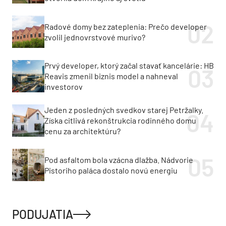
Radové domy bez zateplenia: Prečo developer
zvolil jednovrstvové murivo?
Prvý developer, ktorý začal stavať kancelárie: HB
Reavis zmenil biznis model a nahneval
investorov
Jeden z posledných svedkov starej Petržalky.
Získa citlivá rekonštrukcia rodinného domu
cenu za architektúru?
Pod asfaltom bola vzácna dlažba. Nádvorie
Pistoriho paláca dostalo novú energiu
PODUJATIA