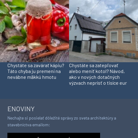
Chystáte sa zavárať kápiu?
Chystáte sa zatepľovať
Táto chyba ju premení na
alebo meniť kotol? Návod,
nevábne mäkkú hmotu
ako v nových dotačných
výzvach neprísť o tisíce eur
ENOVINY
Nechajte si posielať dôležité správy zo sveta architektúry a
stavebníctva emailom: