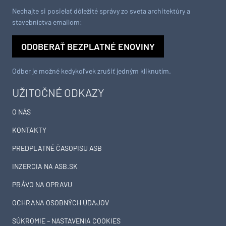
Nechajte si posielať dôležité správy zo sveta architektúry a
stavebníctva emailom:
ODOBERAŤ BEZPLATNÉ ENOVINY
Odber je možné kedykoľvek zrušiť jedným kliknutím.
UŽITOČNÉ ODKAZY
O NÁS
KONTAKTY
PREDPLATNÉ ČASOPISU ASB
INZERCIA NA ASB.SK
PRÁVO NA OPRAVU
OCHRANA OSOBNÝCH ÚDAJOV
SÚKROMIE – NASTAVENIA COOKIES