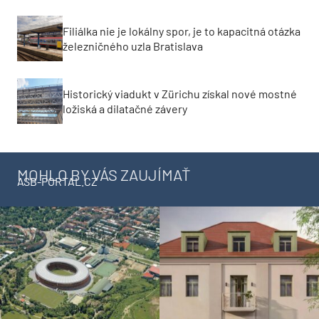
Filiálka nie je lokálny spor, je to kapacitná otázka
železničného uzla Bratislava
Historický viadukt v Zürichu získal nové mostné
ložiská a dilatačné závery
MOHLO BY VÁS ZAUJÍMAŤ
ASB-PORTAL.CZ