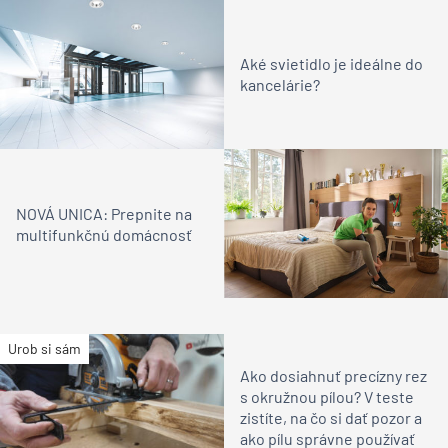
Aké svietidlo je ideálne do
kancelárie?
NOVÁ UNICA: Prepnite na
multifunkčnú domácnosť
Urob si sám
Ako dosiahnuť precízny rez
s okružnou pílou? V teste
zistíte, na čo si dať pozor a
ako pílu správne používať