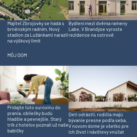
Majitel Zbrojovky se hádá s
Bydlení mezi dvěma rameny
brněnským radním. Nový
Labe. V Brandýse vyroste
stadion za Lužánkami narazil
rezidence na ostrově
na výškový limit
MÔJ DOM
Pridajte túto surovinu do
prania, obliečky budú
Deti odrástli, rodičia majú
hladšie a pevnejšie. Starý
bývanie presne podľa seba.
trik z hotelov poznali už naše
V novom dome je všetko pre
babičky
ich život i návštevy vnúčat