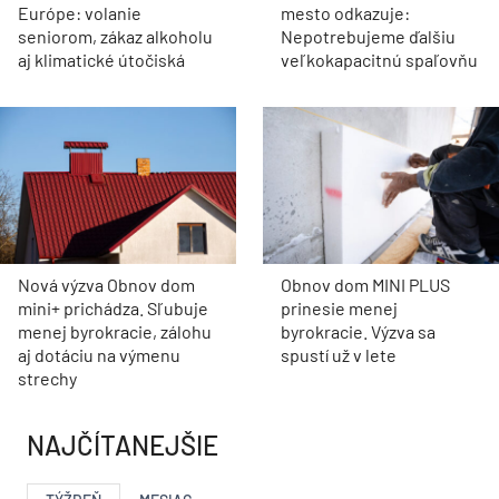
Európe: volanie
mesto odkazuje:
seniorom, zákaz alkoholu
Nepotrebujeme ďalšiu
aj klimatické útočiská
veľkokapacitnú spaľovňu
Nová výzva Obnov dom
Obnov dom MINI PLUS
mini+ prichádza. Sľubuje
prinesie menej
menej byrokracie, zálohu
byrokracie. Výzva sa
aj dotáciu na výmenu
spustí už v lete
strechy
NAJČÍTANEJŠIE