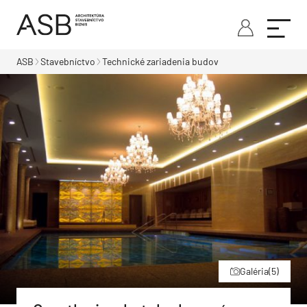
ASB
Stavebníctvo
Technické zariadenia budov
Galéria
(5)