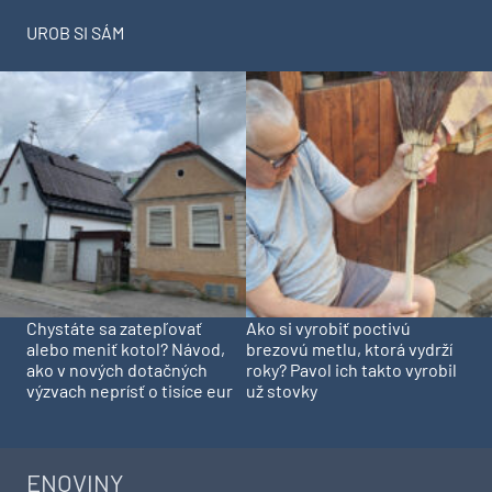
UROB SI SÁM
Chystáte sa zatepľovať
Ako si vyrobiť poctivú
alebo meniť kotol? Návod,
brezovú metlu, ktorá vydrží
ako v nových dotačných
roky? Pavol ich takto vyrobil
výzvach neprísť o tisíce eur
už stovky
ENOVINY