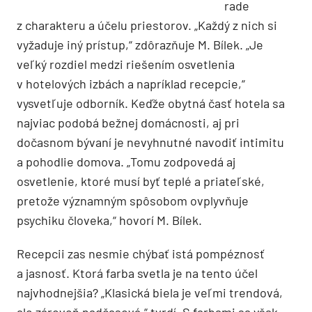
rade
z charakteru a účelu priestorov. „Každý z nich si
vyžaduje iný prístup,“ zdôrazňuje M. Bílek. „Je
veľký rozdiel medzi riešením osvetlenia
v hotelových izbách a napríklad recepcie,“
vysvetľuje odborník. Keďže obytná časť hotela sa
najviac podobá bežnej domácnosti, aj pri
dočasnom bývaní je nevyhnutné navodiť intimitu
a pohodlie domova. „Tomu zodpovedá aj
osvetlenie, ktoré musí byť teplé a priateľské,
pretože významným spôsobom ovplyvňuje
psychiku človeka,“ hovorí M. Bílek.
Recepcii zas nesmie chýbať istá pompéznosť
a jasnosť. Ktorá farba svetla je na tento účel
najvhodnejšia? „Klasická biela je veľmi trendová,