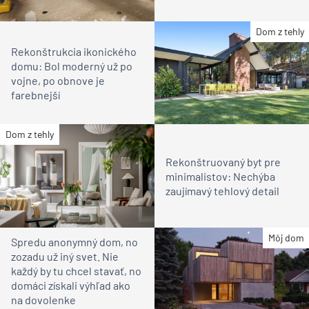
Dom z tehly
Rekonštrukcia ikonického
domu: Bol moderný už po
vojne, po obnove je
farebnejší
Dom z tehly
Rekonštruovaný byt pre
minimalistov: Nechýba
zaujímavý tehlový detail
Môj dom
Spredu anonymný dom, no
zozadu už iný svet. Nie
každý by tu chcel stavať, no
domáci získali výhľad ako
na dovolenke