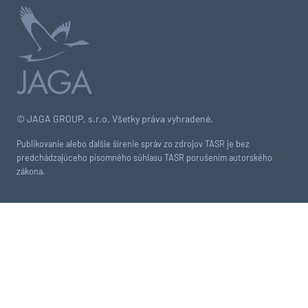
© JAGA GROUP, s.r.o. Všetky práva vyhradené.
Publikovanie alebo ďalšie šírenie správ zo zdrojov TASR je bez
predchádzajúceho písomného súhlasu TASR porušením autorského
zákona.