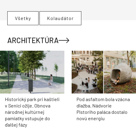
Všetky
Kolaudátor
ARCHITEKTÚRA
Historický park pri kaštieli
Pod asfaltom bola vzácna
v Senici ožije. Obnova
dlažba. Nádvorie
národnej kultúrnej
Pistoriho paláca dostalo
pamiatky vstupuje do
novú energiu
ďalšej fázy