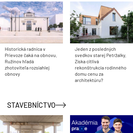
Historická radnica v
Jeden z posledných
Prievoze čaká na obnovu.
svedkov starej Petržalky.
Ružinov hľadá
Získa citlivá
zhotoviteľa rozsiahlej
rekonštrukcia rodinného
obnovy
domu cenu za
architektúru?
STAVEBNÍCTVO