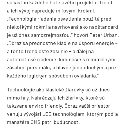
súčasťou každého hotelového projektu. Trend
a ich vývoj napreduje míľovými krokmi.
„Technológia riadenia osvetlenia použitá pred
niekoľkými rokmi a navrhovaná ako nadštandard
je už dnes samozrejmosťou,“ hovorí Peter Urban.
„Dôraz sa prednostne kladie na úsporu energie –
a tento trend ešte zosilnie – a ďalej na
automatické riadenie iluminácie s minimálnymi
zásahmi personálu, a hlavne jednoduchým a pre
každého logickým spôsobom ovládania.“
Technológie ako klasické žiarovky sú už dnes
mimo hry. Nahrádzajú ich žiarivky, ktoré sú
takzvane enviro friendly. Čoraz väčší priestor
venujú vývojári LED technológiám, ktorým podľa
manažéra OMS patrí budúcnosť.