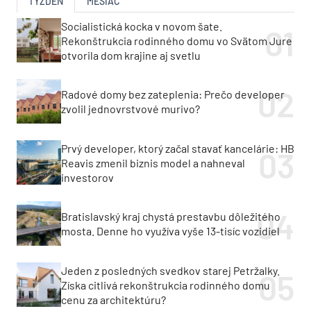
TÝŽDEŇ
MESIAC
Socialistická kocka v novom šate.
Rekonštrukcia rodinného domu vo Svätom Jure
otvorila dom krajine aj svetlu
Radové domy bez zateplenia: Prečo developer
zvolil jednovrstvové murivo?
Prvý developer, ktorý začal stavať kancelárie: HB
Reavis zmenil biznis model a nahneval
investorov
Bratislavský kraj chystá prestavbu dôležitého
mosta. Denne ho využíva vyše 13-tisíc vozidiel
Jeden z posledných svedkov starej Petržalky.
Získa citlivá rekonštrukcia rodinného domu
cenu za architektúru?