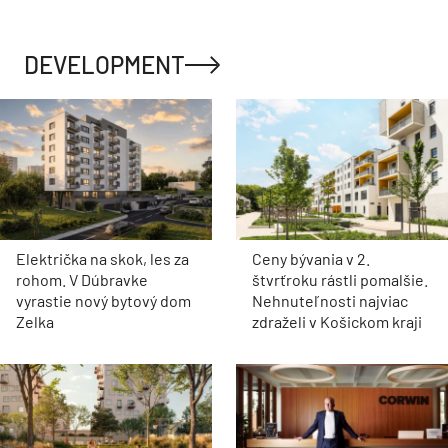
DEVELOPMENT
Električka na skok, les za
Ceny bývania v 2.
rohom. V Dúbravke
štvrťroku rástli pomalšie.
vyrastie nový bytový dom
Nehnuteľnosti najviac
Zelka
zdraželi v Košickom kraji