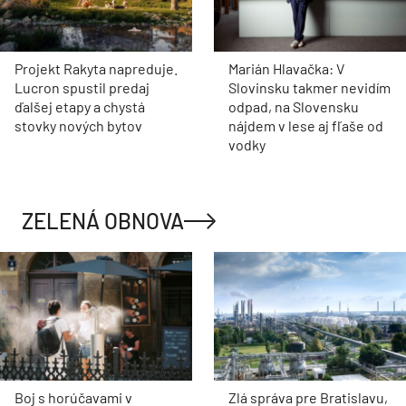
Projekt Rakyta napreduje.
Marián Hlavačka: V
Lucron spustil predaj
Slovinsku takmer nevidím
ďalšej etapy a chystá
odpad, na Slovensku
stovky nových bytov
nájdem v lese aj fľaše od
vodky
ZELENÁ OBNOVA
Boj s horúčavami v
Zlá správa pre Bratislavu,