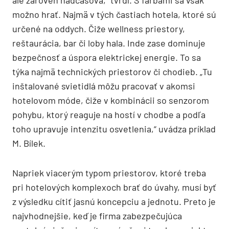
ale zároveň nadčasová,“ tvrdí. S farbami sa však
možno hrať. Najmä v tých častiach hotela, ktoré sú
určené na oddych. Čiže wellness priestory,
reštaurácia, bar či loby hala. ­Inde zase dominuje
bezpečnosť a úspora elektrickej energie. To sa
týka najmä technických priestorov či chodieb. „Tu
inštalované svietidlá môžu pracovať v akomsi
hotelovom móde, čiže v kombinácii so senzorom
pohybu, ktorý reaguje na hostí v chodbe a podľa
toho upravuje intenzitu osvetlenia,“ uvádza príklad
M. Bílek.
Napriek viacerým typom priestorov, ktoré treba
pri hotelových komplexoch brať do úvahy, musí byť
z výsledku cítiť jasnú koncepciu a jednotu. Preto je
najvhodnejšie, keď je firma zabezpečujúca