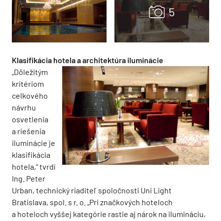
Klasifikácia hotela a architektúra iluminácie
„Dôležitým
kritériom
celkového
návrhu
osvetlenia
a riešenia
iluminácie je
klasifikácia
hotela,“ tvrdí
Ing. Peter
Urban, technický riaditeľ spoločnosti Uni Light
Bratislava, spol. s r. o. „Pri značkových hoteloch
a hoteloch vyššej kategórie rastie aj nárok na ilumináciu,