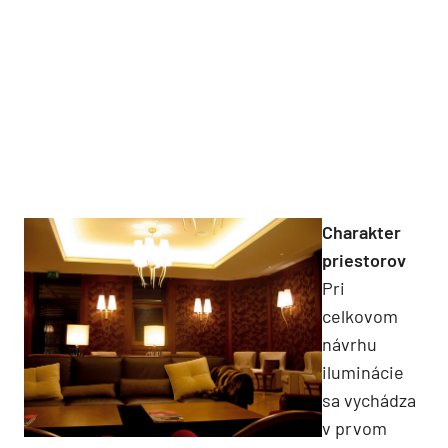
Charakter
priestorov
Pri
celkovom
návrhu
iluminácie
sa vychádza
v prvom