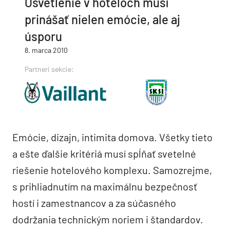
Osvetlenie v hoteloch musí
prinášať nielen emócie, ale aj
úsporu
8. marca 2010
Partneri sekcie:
Emócie, dizajn, intimita domova. Všetky tieto
a ešte ďalšie kritériá musí spĺňať svetelné
riešenie hotelového komplexu. Samozrejme,
s prihliadnutím na maximálnu bezpečnosť
hostí i zamestnancov a za súčasného
dodržania technickým noriem i štandardov.