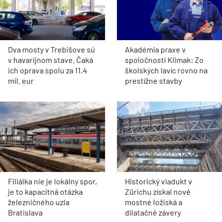
Dva mosty v Trebišove sú
Akadémia praxe v
v havarijnom stave. Čaká
spoločnosti Klimak: Zo
ich oprava spolu za 11,4
školských lavíc rovno na
mil. eur
prestížne stavby
Filiálka nie je lokálny spor,
Historický viadukt v
je to kapacitná otázka
Zürichu získal nové
železničného uzla
mostné ložiská a
Bratislava
dilatačné závery